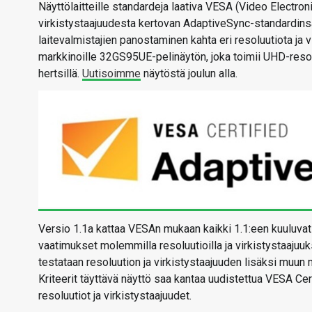
Näyttölaitteille standardeja laativa VESA (Video Electro
virkistystaajuudesta kertovan AdaptiveSync-standardins
laitevalmistajien panostaminen kahta eri resoluutiota ja 
markkinoille 32GS95UE-pelinäytön, joka toimii UHD-resolu
hertsillä.
Uutisoimme
näytöstä joulun alla.
Versio 1.1a kattaa VESAn mukaan kaikki 1.1:een kuuluvat
vaatimukset molemmilla resoluutioilla ja virkistystaajuuks
testataan resoluution ja virkistystaajuuden lisäksi muun
Kriteerit täyttävä näyttö saa kantaa uudistettua VESA C
resoluutiot ja virkistystaajuudet.