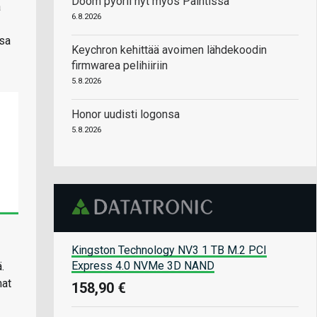
Doom pyörii nyt myös Paintissa
a
6.8.2026
ssa
Keychron kehittää avoimen lähdekoodin
firmwarea pelihiiriin
5.8.2026
Honor uudisti logonsa
5.8.2026
Kingston Technology NV3 1 TB M.2 PCI
Express 4.0 NVMe 3D NAND
.
mat
158,90 €