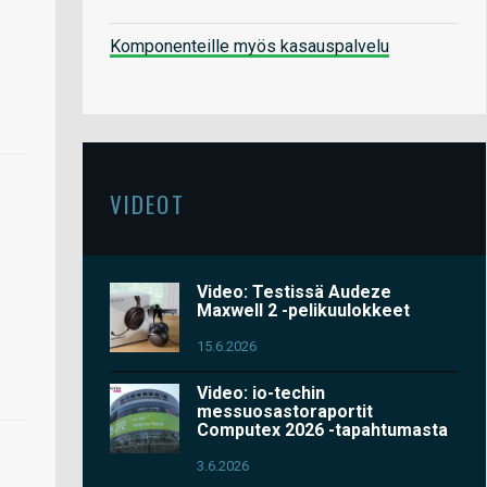
Komponenteille myös kasauspalvelu
VIDEOT
Video: Testissä Audeze
Maxwell 2 -pelikuulokkeet
15.6.2026
Video: io-techin
messuosastoraportit
Computex 2026 -tapahtumasta
3.6.2026