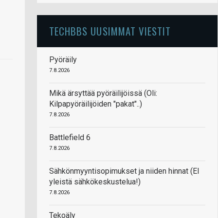
TECHBBS UUSIMMAT VIESTIT
Pyöräily
7.8.2026
Mikä ärsyttää pyöräilijöissä (Oli:
Kilpapyöräilijöiden "pakat"..)
7.8.2026
Battlefield 6
7.8.2026
Sähkönmyyntisopimukset ja niiden hinnat (EI
yleistä sähkökeskustelua!)
7.8.2026
Tekoäly