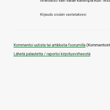
Ilmeisesti vain vähän kalliimpia kuin Tesl
Kirjaudu sisään vastataksesi
Kommentoi uutista tai artikkelia foorumilla
(Kommentointi
Lähetä palautetta / raportoi kirjoitusvirheestä