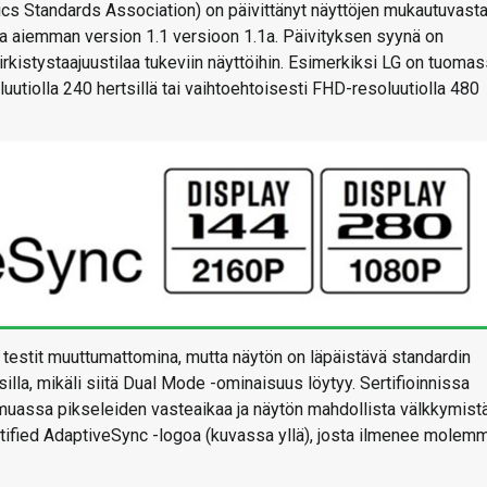
nics Standards Association) on päivittänyt näyttöjen mukautuvast
a aiemman version 1.1 versioon 1.1a. Päivityksen syynä on
virkistystaajuustilaa tukeviin näyttöihin. Esimerkiksi LG on tuoma
utiolla 240 hertsillä tai vaihtoehtoisesti FHD-resoluutiolla 480
 testit muuttumattomina, mutta näytön on läpäistävä standardin
illa, mikäli siitä Dual Mode -ominaisuus löytyy. Sertifioinnissa
 muassa pikseleiden vasteaikaa ja näytön mahdollista välkkymistä
ertified AdaptiveSync -logoa (kuvassa yllä), josta ilmenee molem