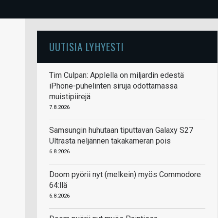
UUTISIA LYHYESTI
Tim Culpan: Applella on miljardin edestä
iPhone-puhelinten siruja odottamassa
muistipiirejä
7.8.2026
Samsungin huhutaan tiputtavan Galaxy S27
Ultrasta neljännen takakameran pois
6.8.2026
Doom pyörii nyt (melkein) myös Commodore
64:llä
6.8.2026