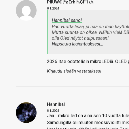
PÌÎUW®[ªøËrhl¾ÇÌ°1¿¼
8.1.2024
Hannibal sanoi
Pari vuotta lisää, ja nää on ihan käyttö
Mutta suunta on oikea. Näihin vielä DB2
olla Oled näytöt huipussaan!
Napsauta laajentaaksesi…
2026 itse odottelisin mikroLEDiä. OLED pi
Kirjaudu sisään vastataksesi
Hannibal
8.1.2024
Jaa… mikro led on aina sen 10 vuotta tule
Samsungilla oli muuten messuvisiitti mik