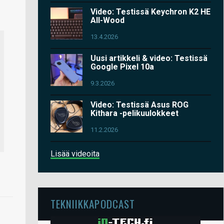
Video: Testissä Keychron K2 HE
All-Wood
13.4.2026
Uusi artikkeli & video: Testissä
Google Pixel 10a
9.3.2026
Video: Testissä Asus ROG
Kithara -pelikuulokkeet
11.2.2026
Lisää videoita
TEKNIIKKAPODCAST