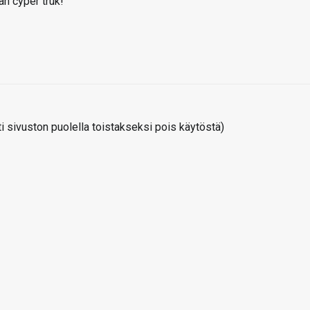
an cyper truk!
 sivuston puolella toistakseksi pois käytöstä)