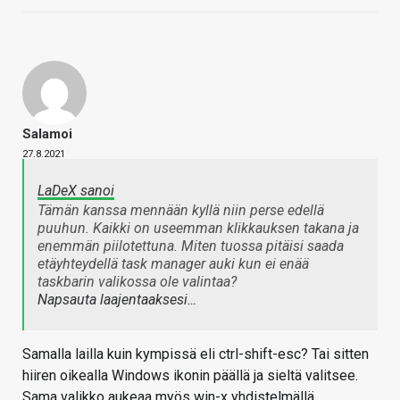
Salamoi
27.8.2021
LaDeX sanoi
Tämän kanssa mennään kyllä niin perse edellä
puuhun. Kaikki on useemman klikkauksen takana ja
enemmän piilotettuna. Miten tuossa pitäisi saada
etäyhteydellä task manager auki kun ei enää
taskbarin valikossa ole valintaa?
Napsauta laajentaaksesi…
Samalla lailla kuin kympissä eli ctrl-shift-esc? Tai sitten
hiiren oikealla Windows ikonin päällä ja sieltä valitsee.
Sama valikko aukeaa myös win-x yhdistelmällä.