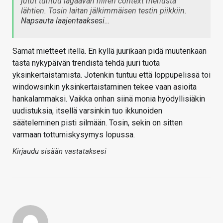
jutut tuntuu lagaavan hiiren context menusta
lähtien. Tosin laitan jälkimmäisen testin piikkiin.
Napsauta laajentaaksesi…
Samat mietteet itellä. En kyllä juurikaan pidä muutenkaan
tästä nykypäivän trendistä tehdä juuri tuota
yksinkertaistamista. Jotenkin tuntuu että loppupelissä toi
windowsinkin yksinkertaistaminen tekee vaan asioita
hankalammaksi. Vaikka onhan siinä monia hyödyllisiäkin
uudistuksia, itsellä varsinkin tuo ikkunoiden
sääteleminen pisti silmään. Tosin, sekin on sitten
varmaan tottumiskysymys lopussa.
Kirjaudu sisään vastataksesi