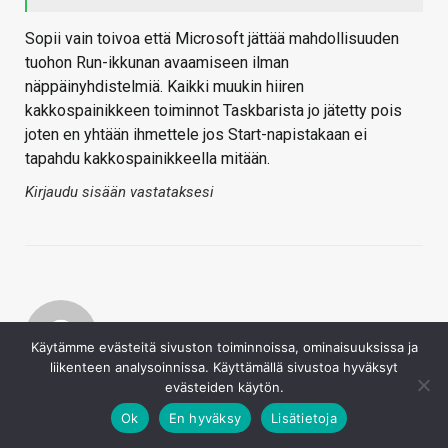
Sopii vain toivoa että Microsoft jättää mahdollisuuden
tuohon Run-ikkunan avaamiseen ilman
näppäinyhdistelmiä. Kaikki muukin hiiren
kakkospainikkeen toiminnot Taskbarista jo jätetty pois
joten en yhtään ihmettele jos Start-napistakaan ei
tapahdu kakkospainikkeella mitään.
Kirjaudu sisään vastataksesi
Käytämme evästeitä sivuston toiminnoissa, ominaisuuksissa ja
liikenteen analysoinnissa. Käyttämällä sivustoa hyväksyt
Jsa
evästeiden käytön.
28.8.2021
Ok
En hyväksy
Lisätietoja
Saas nähdä nyt joutuuko tässä päivittään prosessoria kun
Win11 ilmestyy kun nyt tuli virallinen tieto että ekan