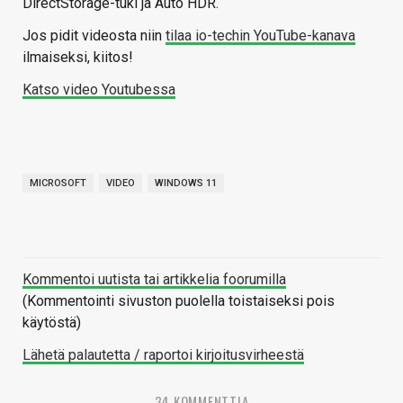
DirectStorage-tuki ja Auto HDR.
Jos pidit videosta niin
tilaa io-techin YouTube-kanava
ilmaiseksi, kiitos!
Katso video Youtubessa
MICROSOFT
VIDEO
WINDOWS 11
Kommentoi uutista tai artikkelia foorumilla
(Kommentointi sivuston puolella toistaiseksi pois
käytöstä)
Lähetä palautetta / raportoi kirjoitusvirheestä
34 KOMMENTTIA