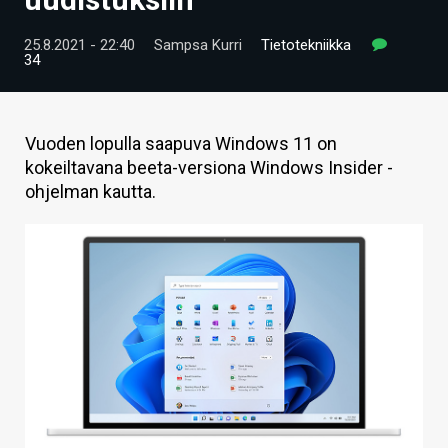
ARTIKKELIT
25.8.2021 - 22:40
Sampsa Kurri
Tietotekniikka
34
VIDEOT
TECHBBS
Vuoden lopulla saapuva Windows 11 on
TIETOA
kokeiltavana beeta-versiona Windows Insider -
ohjelman kautta.
HINTA.FI
KAUPPA
VAIHDA TEEMA
HAKU