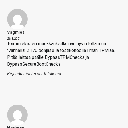
Vagmies
26.8.2021
Toimii rekisteri muokkauksilla ihan hyvin tolla mun
"vanhalla" Z170 pohjasella testikoneella ilman TPM:ää.
Pitää laittaa päälle BypassTPMChecks ja
BypassSecureBootChecks
Kirjaudu sisään vastataksesi
Nerkoon