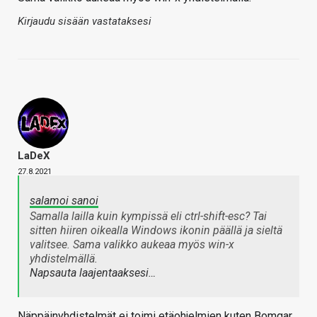
Kirjaudu sisään vastataksesi
LaDeX
27.8.2021
salamoi sanoi
Samalla lailla kuin kympissä eli ctrl-shift-esc? Tai
sitten hiiren oikealla Windows ikonin päällä ja sieltä
valitsee. Sama valikko aukeaa myös win-x
yhdistelmällä.
Napsauta laajentaaksesi…
Näppäinyhdistelmät ei toimi etäohjelmien kuten Bomgar