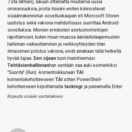
7:stä lähtien), lukuun ottamatta muutamia uusia
ominaisuuksia, joista itseäni eniten kiinnostavat
sisäänrakennetun sovelluskaupan eli Microsoft Storen
uudistus sekä vakiona mahdollisuus suorittaa Android-
sovelluksia. Monien erinäisten asetustoimintojen
rajoittamiset, kuten muun muassa äänilaitelaajennusten
hallinnan vaikeuttaminen ja verkkoyhteyden tilan
ilmaisimen piilotus vakiona, eivät ainakaan tällä hetkellä
hyvää lupaa.
Sen sijaan
tuon mainitsemasi
Tehtävienhallinnan
han sentään saa auki esimerkiksi
"Suorita" (Run) -komentoikkunaan
TAI
komentokehotteeseen
TAI
sitten PowerShell-
kehotteeseen kirjoittamalla
taskmgr
ja painamalla Enter.
Kirjaudu sisään vastataksesi