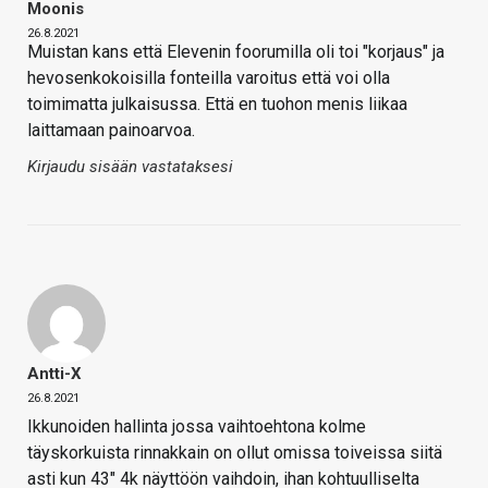
Moonis
26.8.2021
Muistan kans että Elevenin foorumilla oli toi "korjaus" ja
hevosenkokoisilla fonteilla varoitus että voi olla
toimimatta julkaisussa. Että en tuohon menis liikaa
laittamaan painoarvoa.
Kirjaudu sisään vastataksesi
Antti-X
26.8.2021
Ikkunoiden hallinta jossa vaihtoehtona kolme
täyskorkuista rinnakkain on ollut omissa toiveissa siitä
asti kun 43″ 4k näyttöön vaihdoin, ihan kohtuulliselta