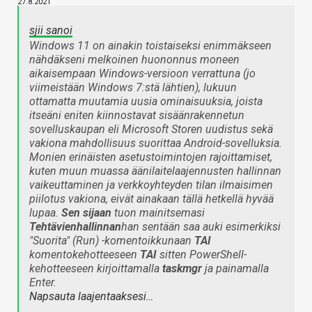
27.8.2021
sjii sanoi
Windows 11 on ainakin toistaiseksi enimmäkseen
nähdäkseni melkoinen huononnus moneen
aikaisempaan Windows-versioon verrattuna (jo
viimeistään Windows 7:stä lähtien), lukuun
ottamatta muutamia uusia ominaisuuksia, joista
itseäni eniten kiinnostavat sisäänrakennetun
sovelluskaupan eli Microsoft Storen uudistus sekä
vakiona mahdollisuus suorittaa Android-sovelluksia.
Monien erinäisten asetustoimintojen rajoittamiset,
kuten muun muassa äänilaitelaajennusten hallinnan
vaikeuttaminen ja verkkoyhteyden tilan ilmaisimen
piilotus vakiona, eivät ainakaan tällä hetkellä hyvää
lupaa.
Sen sijaan
tuon mainitsemasi
Tehtävienhallinnan
han sentään saa auki esimerkiksi
"Suorita" (Run) -komentoikkunaan
TAI
komentokehotteeseen
TAI
sitten PowerShell-
kehotteeseen kirjoittamalla
taskmgr
ja painamalla
Enter.
Napsauta laajentaaksesi…