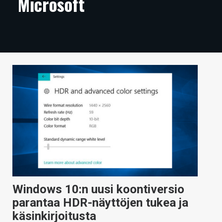
Microsoft
ARTIKKELIT
VIDEOT
TECHBBS
TIETOA
HINTA.FI
KAUPPA
VAIHDA TEEMA
HAKU
Windows 10:n uusi koontiversio
parantaa HDR-näyttöjen tukea ja
käsinkirjoitusta