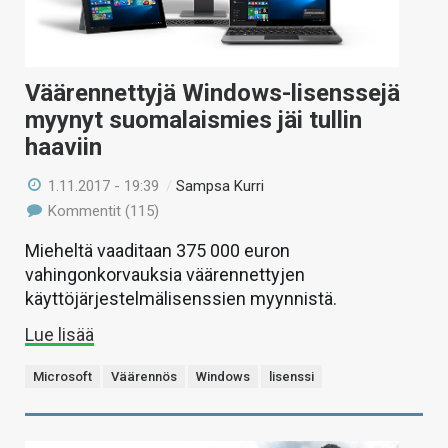
Väärennettyjä Windows-lisenssejä
myynyt suomalaismies jäi tullin
haaviin
1.11.2017 - 19:39
/
Sampsa Kurri
Kommentit (115)
Mieheltä vaaditaan 375 000 euron
vahingonkorvauksia väärennettyjen
käyttöjärjestelmälisenssien myynnistä.
Lue lisää
Microsoft
Väärennös
Windows
lisenssi