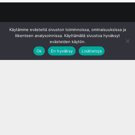
© S&J Media Oy
Käytämme evästeitä sivuston toiminnoissa, ominaisuuksissa ja
liikenteen analysoinnissa. Käyttämällä sivustoa hyväksyt
evästeiden käytön.
Ok
En hyväksy
Lisätietoja
;