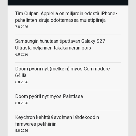
Tim Culpan: Applella on miljardin edestä iPhone-
puhelinten siruja odottamassa muistipiirejä
7.8.2026
Samsungin huhutaan tiputtavan Galaxy S27
Ultrasta neljännen takakameran pois
6.8.2026
Doom pyörii nyt (melkein) myös Commodore
64:llä
6.8.2026
Doom pyörii nyt myös Paintissa
6.8.2026
Keychron kehittää avoimen lähdekoodin
firmwarea pelihiiriin
5.8.2026