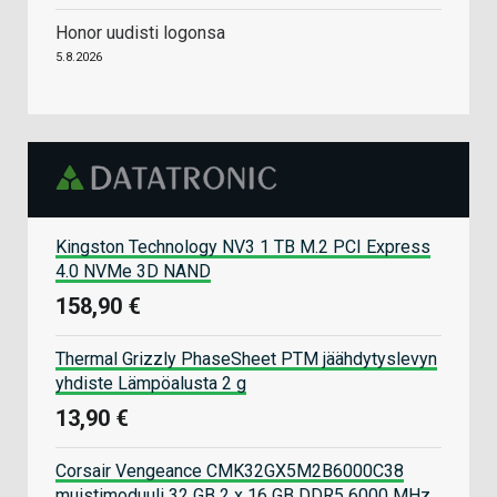
Honor uudisti logonsa
5.8.2026
Kingston Technology NV3 1 TB M.2 PCI Express
4.0 NVMe 3D NAND
158,90 €
Thermal Grizzly PhaseSheet PTM jäähdytyslevyn
yhdiste Lämpöalusta 2 g
13,90 €
Corsair Vengeance CMK32GX5M2B6000C38
muistimoduuli 32 GB 2 x 16 GB DDR5 6000 MHz