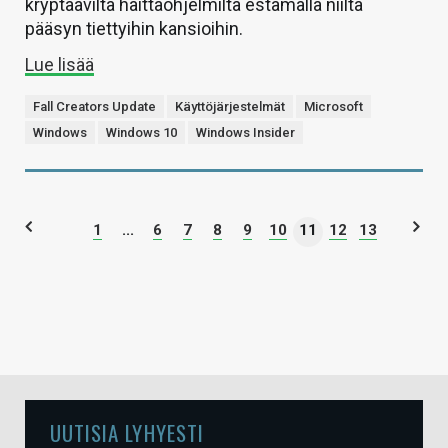
kryptaavilta haittaohjelmilta estämällä niiltä
pääsyn tiettyihin kansioihin.
Lue lisää
Fall Creators Update
Käyttöjärjestelmät
Microsoft
Windows
Windows 10
Windows Insider
1
...
6
7
8
9
10
11
12
13
UUTISIA LYHYESTI