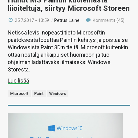
Huhut MS Paintin kuolemasta
liioiteltuja, siirtyy Microsoft Storeen
25.7.2017 - 13:59
/
Petrus Laine
Kommentit (45)
Netissä levisi nopeasti tieto Microsoftin
päätöksestä lopettaa Paintin kehitys ja poistaa se
Windowsista Paint 3D:n tieltä. Microsoft kuitenkin
ottaa nostalgiankaipuiset huomioon ja tuo
ohjelman ladattavaksi ilmaiseksi Windows
Storesta.
Lue lisää
Microsoft
Paint
Windows