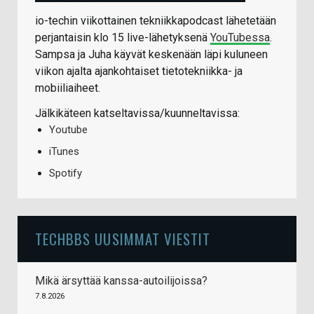
io-techin viikottainen tekniikkapodcast lähetetään
perjantaisin klo 15 live-lähetyksenä
YouTubessa
.
Sampsa ja Juha käyvät keskenään läpi kuluneen
viikon ajalta ajankohtaiset tietotekniikka- ja
mobiiliaiheet.
Jälkikäteen katseltavissa/kuunneltavissa:
Youtube
iTunes
Spotify
TECHBBS UUSIMMAT VIESTIT
Mikä ärsyttää kanssa-autoilijoissa?
7.8.2026