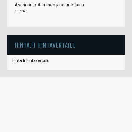
Asunnon ostaminen ja asuntolaina
8.8.2026
HINTA.FI HINTAVERTAILU
Hinta.fi hintavertailu