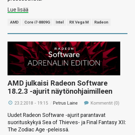
Lue lisää
AMD
Core i7-8809G
Intel
RX Vega M
Radeon
AMD julkaisi Radeon Software
18.2.3 -ajurit näytönohjaimilleen
23.2.2018 - 19:15
/
Petrus Laine
Kommentit (0)
Uudet Radeon Software -ajurit parantavat
suorituskykyä Sea of Thieves- ja Final Fantasy XII:
The Zodiac Age -peleissä.