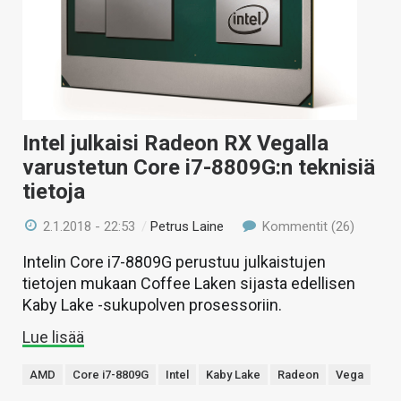
Intel julkaisi Radeon RX Vegalla
varustetun Core i7-8809G:n teknisiä
tietoja
2.1.2018 - 22:53
/
Petrus Laine
Kommentit (26)
Intelin Core i7-8809G perustuu julkaistujen
tietojen mukaan Coffee Laken sijasta edellisen
Kaby Lake -sukupolven prosessoriin.
Lue lisää
AMD
Core i7-8809G
Intel
Kaby Lake
Radeon
Vega