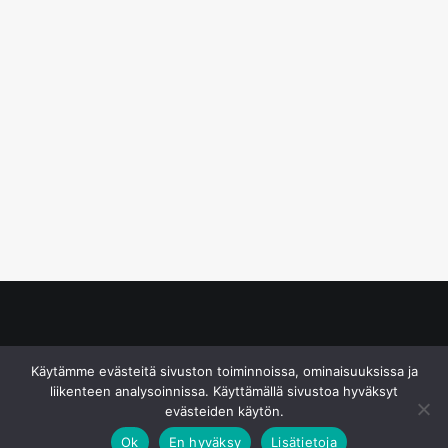
© S&J Media Oy
Käytämme evästeitä sivuston toiminnoissa, ominaisuuksissa ja
liikenteen analysoinnissa. Käyttämällä sivustoa hyväksyt
evästeiden käytön.
Ok
En hyväksy
Lisätietoja