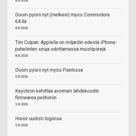
8.8.2026
Doom pyörii nyt (melkein) myös Commodore
64:llä
8.8.2026
Tim Culpan: Applella on miljardin edestä iPhone-
puhelinten siruja odottamassa muistipiirejä
8.8.2026
Doom pyörii nyt myös Paintissa
6.8.2026
Keychron kehittää avoimen lähdekoodin
firmwarea pelihiiriin
5.8.2026
Honor uudisti logonsa
5.8.2026