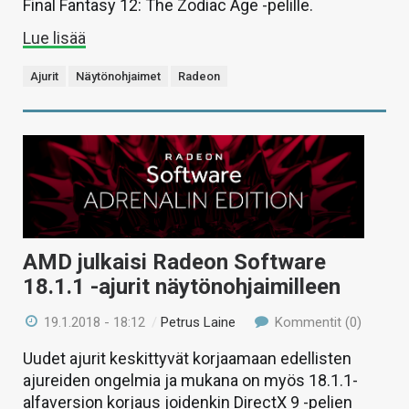
Final Fantasy 12: The Zodiac Age -pelille.
Lue lisää
Ajurit
Näytönohjaimet
Radeon
AMD julkaisi Radeon Software
18.1.1 -ajurit näytönohjaimilleen
19.1.2018 - 18:12
/
Petrus Laine
Kommentit (0)
Uudet ajurit keskittyvät korjaamaan edellisten
ajureiden ongelmia ja mukana on myös 18.1.1-
alfaversion korjaus joidenkin DirectX 9 -pelien