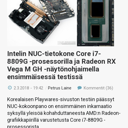
Intelin NUC-tietokone Core i7-
8809G -prosessorilla ja Radeon RX
Vega M GH -näytönohjaimella
ensimmäisessä testissä
2.3.2018 - 19:42
/
Petrus Laine
Kommentit (36)
Korealaisen Playwares-sivuston testiin päässyt
NUC-kokoonpano on ensimmäinen inkarnaatio
syksyllä yleisöä kohahduttaneesta AMD:n Radeon-
grafiikkapiirillä varustetusta Core i7-8809G -
prosessorista.