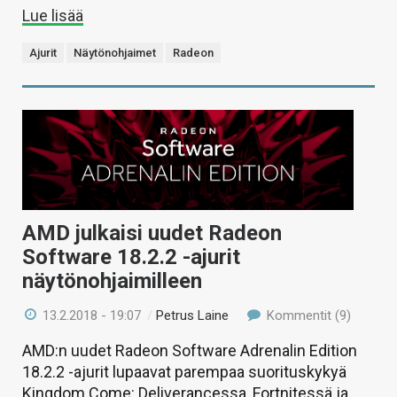
Lue lisää
Ajurit
Näytönohjaimet
Radeon
AMD julkaisi uudet Radeon
Software 18.2.2 -ajurit
näytönohjaimilleen
13.2.2018 - 19:07
/
Petrus Laine
Kommentit (9)
AMD:n uudet Radeon Software Adrenalin Edition
18.2.2 -ajurit lupaavat parempaa suorituskykyä
Kingdom Come: Deliverancessa, Fortnitessä ja