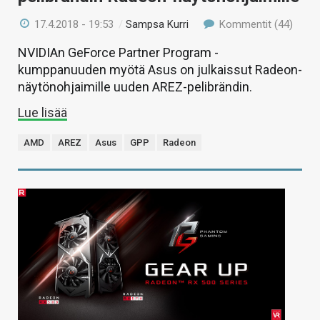
17.4.2018 - 19:53
/
Sampsa Kurri
Kommentit (44)
NVIDIAn GeForce Partner Program -
kumppanuuden myötä Asus on julkaissut Radeon-
näytönohjaimille uuden AREZ-pelibrändin.
Lue lisää
AMD
AREZ
Asus
GPP
Radeon