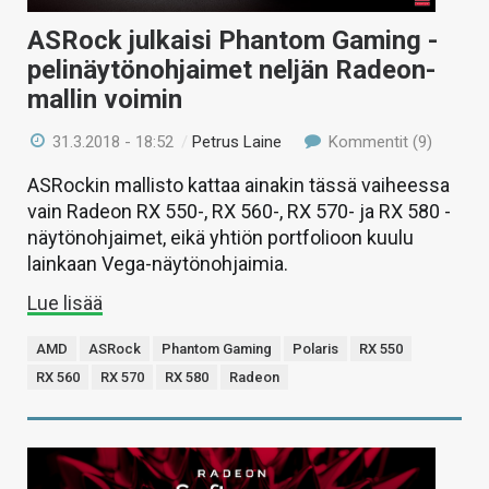
ASRock julkaisi Phantom Gaming -
pelinäytönohjaimet neljän Radeon-
mallin voimin
31.3.2018 - 18:52
/
Petrus Laine
Kommentit (9)
ASRockin mallisto kattaa ainakin tässä vaiheessa
vain Radeon RX 550-, RX 560-, RX 570- ja RX 580 -
näytönohjaimet, eikä yhtiön portfolioon kuulu
lainkaan Vega-näytönohjaimia.
Lue lisää
AMD
ASRock
Phantom Gaming
Polaris
RX 550
RX 560
RX 570
RX 580
Radeon