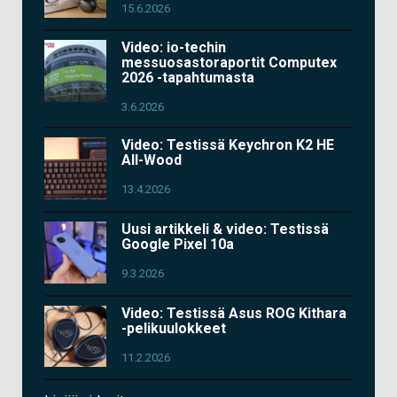
15.6.2026
Video: io-techin
messuosastoraportit Computex
2026 -tapahtumasta
3.6.2026
Video: Testissä Keychron K2 HE
All-Wood
13.4.2026
Uusi artikkeli & video: Testissä
Google Pixel 10a
9.3.2026
Video: Testissä Asus ROG Kithara
-pelikuulokkeet
11.2.2026