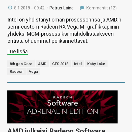
8.1.2018 - 09:42
/
Petrus Laine
Kommentit (12)
Intel on yhdistänyt oman prosessorinsa ja AMD:n
semi-custom Radeon RX Vega M -grafiikkapiiriin
yhdeksi MCM-prosessiksi mahdollistaakseen
entistä ohuemmat pelikannettavat.
Lue lisää
8th gen Core
AMD
CES 2018
Intel
Kaby Lake
Radeon
Vega
AMD julkaisi Radeon Software