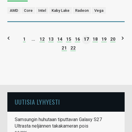
AMD
Core
Intel
Kaby Lake
Radeon
Vega
1
...
12
13
14
15
16
17
18
19
20
21
22
UUTISIA LYHYESTI
Samsungin huhutaan tiputtavan Galaxy S27
Ultrasta neljännen takakameran pois