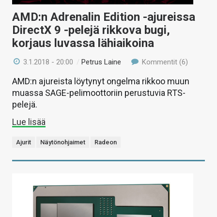
AMD:n Adrenalin Edition -ajureissa
DirectX 9 -pelejä rikkova bugi,
korjaus luvassa lähiaikoina
3.1.2018 - 20:00
/
Petrus Laine
Kommentit (6)
AMD:n ajureista löytynyt ongelma rikkoo muun
muassa SAGE-pelimoottoriin perustuvia RTS-
pelejä.
Lue lisää
Ajurit
Näytönohjaimet
Radeon