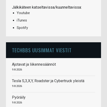
Jälkikäteen katseltavissa/kuunneltavissa:
Youtube
iTunes
Spotify
TECHBBS UUSIMMAT VIESTIT
Ajotavat ja liikennesäännöt
9.8.2026
Tesla S,3,X,Y, Roadster ja Cybertruck yleistä
9.8.2026
Pyöräily
9.8.2026