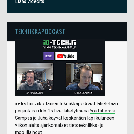
Lisää videoita
TEKNIIKKAPODCAST
io-techin viikottainen tekniikkapodcast lähetetään
perjantaisin klo 15 live-lähetyksenä
YouTubessa
.
Sampsa ja Juha käyvät keskenään läpi kuluneen
viikon ajalta ajankohtaiset tietotekniikka- ja
mobiiliaiheet.