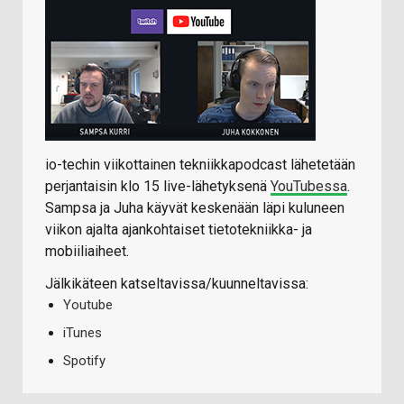
io-techin viikottainen tekniikkapodcast lähetetään
perjantaisin klo 15 live-lähetyksenä
YouTubessa
.
Sampsa ja Juha käyvät keskenään läpi kuluneen
viikon ajalta ajankohtaiset tietotekniikka- ja
mobiiliaiheet.
Jälkikäteen katseltavissa/kuunneltavissa:
Youtube
iTunes
Spotify