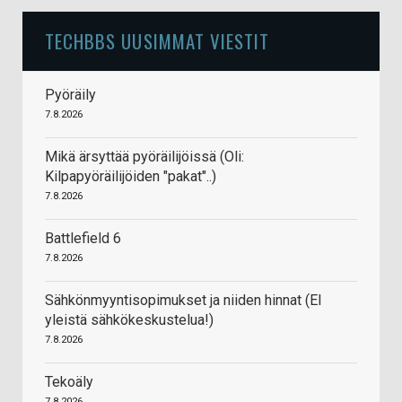
TECHBBS UUSIMMAT VIESTIT
Pyöräily
7.8.2026
Mikä ärsyttää pyöräilijöissä (Oli:
Kilpapyöräilijöiden "pakat"..)
7.8.2026
Battlefield 6
7.8.2026
Sähkönmyyntisopimukset ja niiden hinnat (EI
yleistä sähkökeskustelua!)
7.8.2026
Tekoäly
7.8.2026