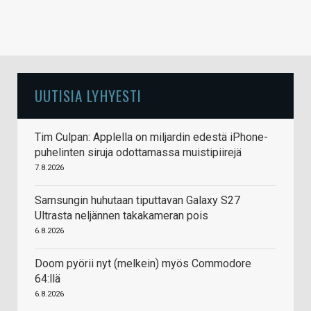
UUTISIA LYHYESTI
Tim Culpan: Applella on miljardin edestä iPhone-
puhelinten siruja odottamassa muistipiirejä
7.8.2026
Samsungin huhutaan tiputtavan Galaxy S27
Ultrasta neljännen takakameran pois
6.8.2026
Doom pyörii nyt (melkein) myös Commodore
64:llä
6.8.2026