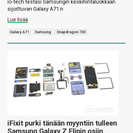
io-tech testasi Samsungin keskihintaluokkaan
sijoittuvan Galaxy A71:n
Lue lisää
Galaxy A71
Samsung
Snapdragon 730
iFixit purki tänään myyntiin tulleen
Samsung Galaxy Z Flipin osiin