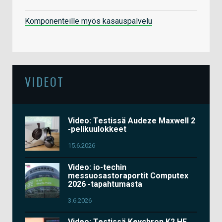
Komponenteille myös kasauspalvelu
VIDEOT
Video: Testissä Audeze Maxwell 2
-pelikuulokkeet
15.6.2026
Video: io-techin
messuosastoraportit Computex
2026 -tapahtumasta
3.6.2026
Video: Testissä Keychron K2 HE