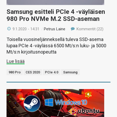
Samsung esitteli PCIe 4 -väyläisen
980 Pro NVMe M.2 SSD-aseman
9.1.2020 - 14:31
/
Petrus Laine
Kommentit (22)
Toisella vuosineljänneksellä tuleva SSD-asema
lupaa PCIe 4 -väylässä 6500 Mt/s:n luku- ja 5000
Mt/s:n kirjoitusnopeutta
Lue lisää
980 Pro
CES 2020
PCIe 4.0
Samsung