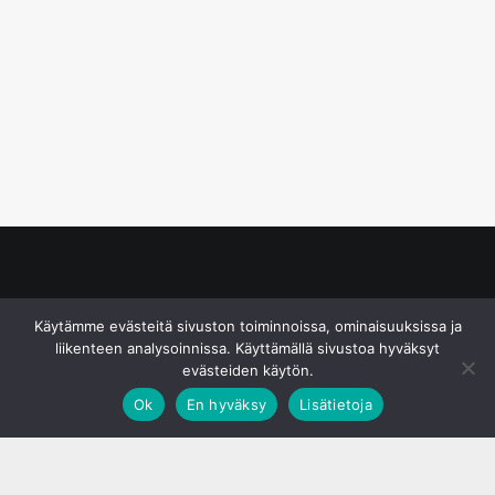
© S&J Media Oy
Käytämme evästeitä sivuston toiminnoissa, ominaisuuksissa ja
liikenteen analysoinnissa. Käyttämällä sivustoa hyväksyt
evästeiden käytön.
Ok
En hyväksy
Lisätietoja
;