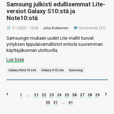
Samsung julkisti edullisemmat Lite-
versiot Galaxy S10:stä ja
Note10:stä
3.1.2020 - 16:00
/
Juha Kokkonen
Kommentit (21)
Samsungin mukaan uudet Lite-mallit tuovat
yrityksen lippulaivamallistot entistä suuremman
käyttäjäkunnan ulottuvilla.
Lue lisää
Galaxy Note10 Lite
Galaxy S10 Lite
Samsung
1
...
21
22
23
24
25
26
27
28
29
30
31
...
41