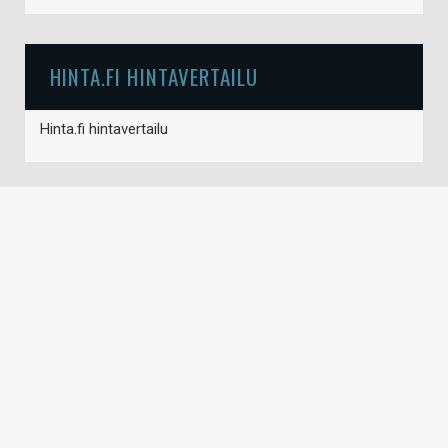
HINTA.FI HINTAVERTAILU
Hinta.fi hintavertailu