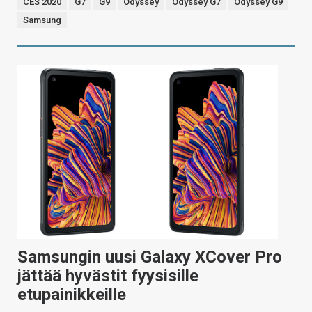
CES 2020
G7
G9
Odyssey
Odyssey G7
Odyssey G9
Samsung
Samsungin uusi Galaxy XCover Pro
jättää hyvästit fyysisille
etupainikkeille