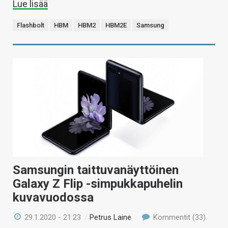
Lue lisää
Flashbolt
HBM
HBM2
HBM2E
Samsung
Samsungin taittuvanäyttöinen
Galaxy Z Flip -simpukkapuhelin
kuvavuodossa
29.1.2020 - 21:23
/
Petrus Laine
Kommentit (33)