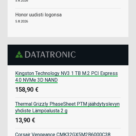
5.8.2026
Honor uudisti logonsa
5.8.2026
Kingston Technology NV3 1 TB M.2 PCI Express
4.0 NVMe 3D NAND
158,90 €
Thermal Grizzly PhaseSheet PTM jäähdytyslevyn
yhdiste Lämpöalusta 2 g
13,90 €
Corsair Vengeance CMK32GX5M2B6000C38