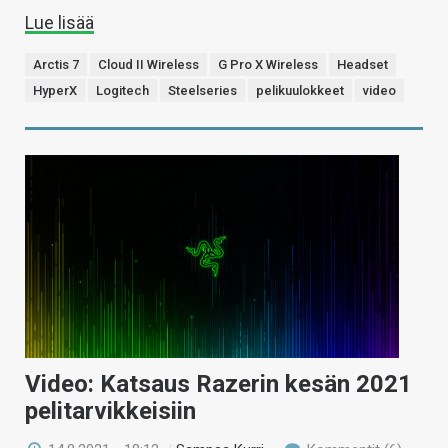
Lue lisää
Arctis 7
Cloud II Wireless
G Pro X Wireless
Headset
HyperX
Logitech
Steelseries
pelikuulokkeet
video
Video: Katsaus Razerin kesän 2021
pelitarvikkeisiin