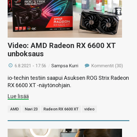
Video: AMD Radeon RX 6600 XT
unboksaus
6.8.2021 - 17:56
/
Sampsa Kurri
Kommentit (30)
io-techin testiin saapui Asuksen ROG Strix Radeon
RX 6600 XT -näytönohjain.
Lue lisää
AMD
Navi 23
Radeon RX 6600 XT
video