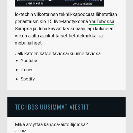
io-techin viikottainen tekniikkapodcast lähetetään
perjantaisin klo 15 live-lähetyksenä
YouTubessa
.
Sampsa ja Juha käyvät keskenään läpi kuluneen
viikon ajalta ajankohtaiset tietotekniikka- ja
mobiiliaiheet.
Jälkikäteen katseltavissa/kuunneltavissa:
Youtube
iTunes
Spotify
TECHBBS UUSIMMAT VIESTIT
Mikä ärsyttää kanssa-autoilijoissa?
7.8.2026