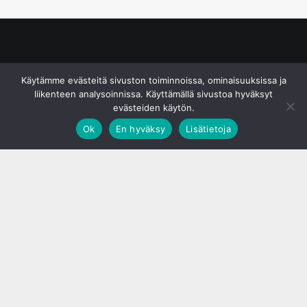
© S&J Media Oy
Käytämme evästeitä sivuston toiminnoissa, ominaisuuksissa ja
liikenteen analysoinnissa. Käyttämällä sivustoa hyväksyt
evästeiden käytön.
Ok
En hyväksy
Lisätietoja
;