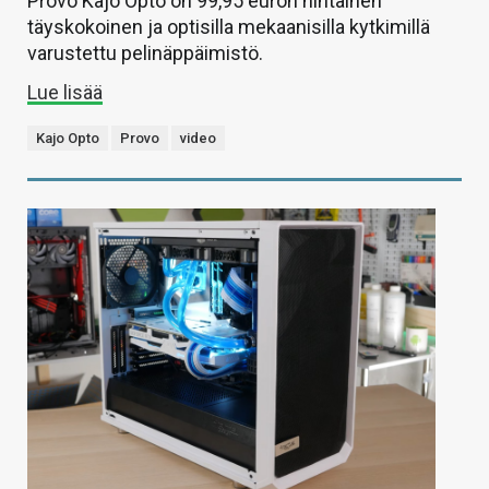
Provo Kajo Opto on 99,95 euron hintainen
täyskokoinen ja optisilla mekaanisilla kytkimillä
varustettu pelinäppäimistö.
Lue lisää
Kajo Opto
Provo
video