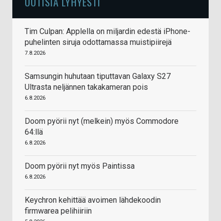
UUTISIA LYHYESTI
Tim Culpan: Applella on miljardin edestä iPhone-
puhelinten siruja odottamassa muistipiirejä
7.8.2026
Samsungin huhutaan tiputtavan Galaxy S27
Ultrasta neljännen takakameran pois
6.8.2026
Doom pyörii nyt (melkein) myös Commodore
64:llä
6.8.2026
Doom pyörii nyt myös Paintissa
6.8.2026
Keychron kehittää avoimen lähdekoodin
firmwarea pelihiiriin