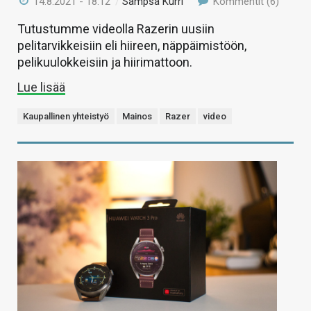
14.8.2021 - 18:12
/
Sampsa Kurri
Kommentit (6)
Tutustumme videolla Razerin uusiin
pelitarvikkeisiin eli hiireen, näppäimistöön,
pelikuulokkeisiin ja hiirimattoon.
Lue lisää
Kaupallinen yhteistyö
Mainos
Razer
video