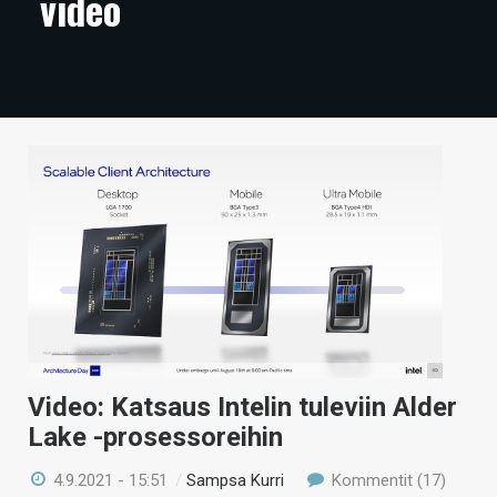
video
ARTIKKELIT
VIDEOT
TECHBBS
TIETOA
HINTA.FI
KAUPPA
VAIHDA TEEMA
Video: Katsaus Intelin tuleviin Alder
HAKU
Lake -prosessoreihin
4.9.2021 - 15:51
/
Sampsa Kurri
Kommentit (17)