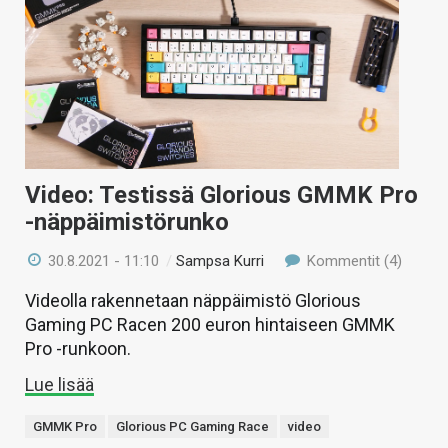
Video: Testissä Glorious GMMK Pro
-näppäimistörunko
30.8.2021 - 11:10
/
Sampsa Kurri
Kommentit (4)
Videolla rakennetaan näppäimistö Glorious
Gaming PC Racen 200 euron hintaiseen GMMK
Pro -runkoon.
Lue lisää
GMMK Pro
Glorious PC Gaming Race
video