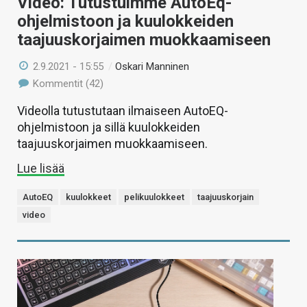
Video: Tutustuimme AutoEq-
ohjelmistoon ja kuulokkeiden
taajuuskorjaimen muokkaamiseen
2.9.2021 - 15:55
/
Oskari Manninen
Kommentit (42)
Videolla tutustutaan ilmaiseen AutoEQ-
ohjelmistoon ja sillä kuulokkeiden
taajuuskorjaimen muokkaamiseen.
Lue lisää
AutoEQ
kuulokkeet
pelikuulokkeet
taajuuskorjain
video