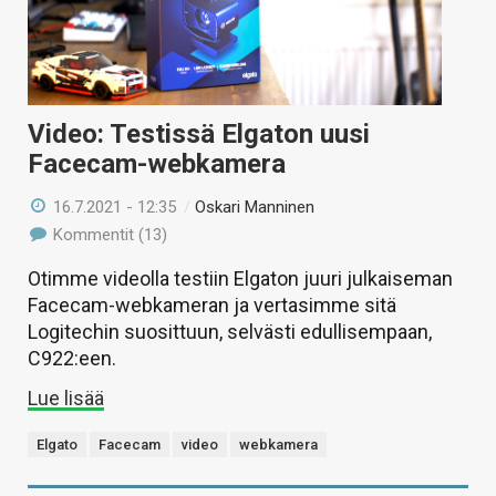
Video: Testissä Elgaton uusi
Facecam-webkamera
16.7.2021 - 12:35
/
Oskari Manninen
Kommentit (13)
Otimme videolla testiin Elgaton juuri julkaiseman
Facecam-webkameran ja vertasimme sitä
Logitechin suosittuun, selvästi edullisempaan,
C922:een.
Lue lisää
Elgato
Facecam
video
webkamera