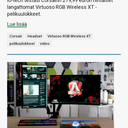
io-tech testasi Corsairin 279,99 euron hintaiset
langattomat Virtuoso RGB Wireless XT -
pelikuulokkeet.
Lue lisää
Corsair
Headset
Virtuoso RGB Wireless XT
pelikuulokkeet
video