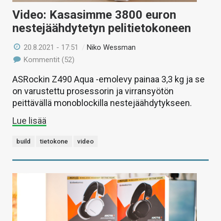
Video: Kasasimme 3800 euron
nestejäähdytetyn pelitietokoneen
20.8.2021 - 17:51
/
Niko Wessman
Kommentit (52)
ASRockin Z490 Aqua -emolevy painaa 3,3 kg ja se
on varustettu prosessorin ja virransyötön
peittävällä monoblockilla nestejäähdytykseen.
Lue lisää
build
tietokone
video