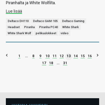
Piranhalta ja White Wolfilta.
Lue lisää
Deltaco DH110
Deltaco GAM-105
Deltaco Gaming
Headset
Piranha
Piranha PC40
White Shark
White Shark Wolf
pelikuulokkeet
video
1
...
8
9
10
11
12
13
14
15
16
17
18
...
31