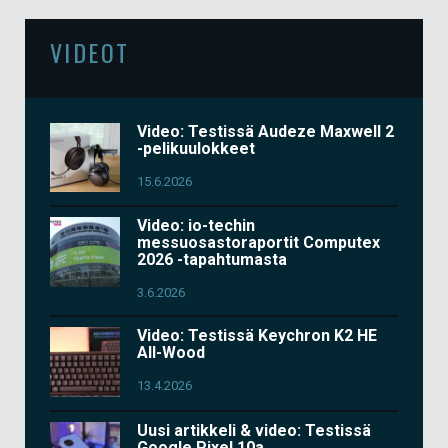
VIDEOT
Video: Testissä Audeze Maxwell 2
-pelikuulokkeet
15.6.2026
Video: io-techin
messuosastoraportit Computex
2026 -tapahtumasta
3.6.2026
Video: Testissä Keychron K2 HE
All-Wood
13.4.2026
Uusi artikkeli & video: Testissä
Google Pixel 10a