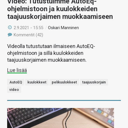
Video: Tutustuimme AutoEq-
ohjelmistoon ja kuulokkeiden
taajuuskorjaimen muokkaamiseen
2.9.2021 - 15:55
/
Oskari Manninen
Kommentit (42)
Videolla tutustutaan ilmaiseen AutoEQ-
ohjelmistoon ja sillä kuulokkeiden
taajuuskorjaimen muokkaamiseen.
Lue lisää
AutoEQ
kuulokkeet
pelikuulokkeet
taajuuskorjain
video