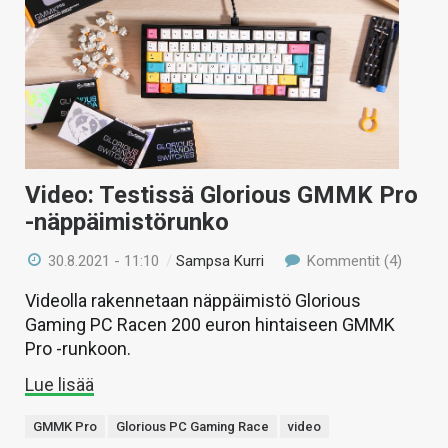
Video: Testissä Glorious GMMK Pro
-näppäimistörunko
30.8.2021 - 11:10
/
Sampsa Kurri
Kommentit (4)
Videolla rakennetaan näppäimistö Glorious
Gaming PC Racen 200 euron hintaiseen GMMK
Pro -runkoon.
Lue lisää
GMMK Pro
Glorious PC Gaming Race
video