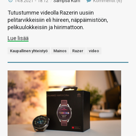
14.8.2021 - 18:12
/
Sampsa Kurri
Kommentit (6)
Tutustumme videolla Razerin uusiin
pelitarvikkeisiin eli hiireen, näppäimistöön,
pelikuulokkeisiin ja hiirimattoon.
Lue lisää
Kaupallinen yhteistyö
Mainos
Razer
video