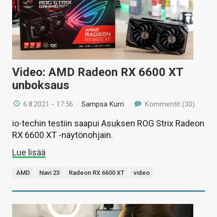
Video: AMD Radeon RX 6600 XT
unboksaus
6.8.2021 - 17:56
/
Sampsa Kurri
Kommentit (30)
io-techin testiin saapui Asuksen ROG Strix Radeon
RX 6600 XT -näytönohjain.
Lue lisää
AMD
Navi 23
Radeon RX 6600 XT
video