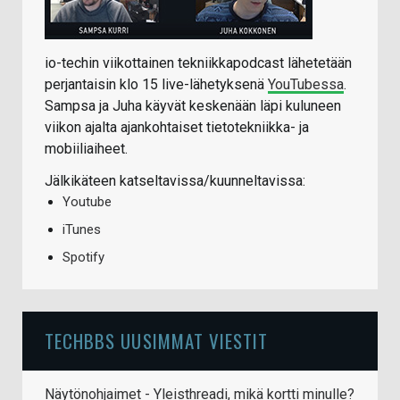
io-techin viikottainen tekniikkapodcast lähetetään
perjantaisin klo 15 live-lähetyksenä
YouTubessa
.
Sampsa ja Juha käyvät keskenään läpi kuluneen
viikon ajalta ajankohtaiset tietotekniikka- ja
mobiiliaiheet.
Jälkikäteen katseltavissa/kuunneltavissa:
Youtube
iTunes
Spotify
TECHBBS UUSIMMAT VIESTIT
Näytönohjaimet - Yleisthreadi, mikä kortti minulle?