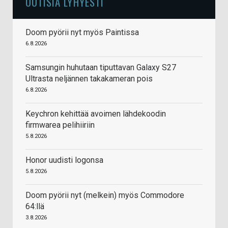
UUTISIA LYHYESTI
Doom pyörii nyt myös Paintissa
6.8.2026
Samsungin huhutaan tiputtavan Galaxy S27
Ultrasta neljännen takakameran pois
6.8.2026
Keychron kehittää avoimen lähdekoodin
firmwarea pelihiiriin
5.8.2026
Honor uudisti logonsa
5.8.2026
Doom pyörii nyt (melkein) myös Commodore
64:llä
3.8.2026