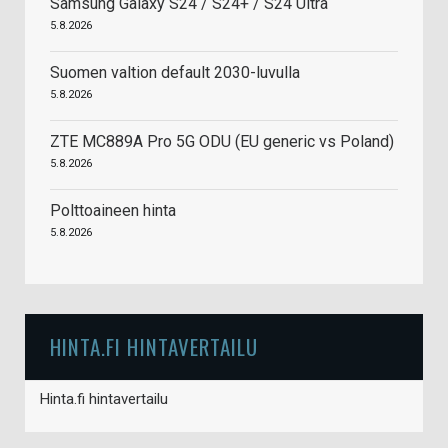
Samsung Galaxy S24 / S24+ / S24 Ultra
5.8.2026
Suomen valtion default 2030-luvulla
5.8.2026
ZTE MC889A Pro 5G ODU (EU generic vs Poland)
5.8.2026
Polttoaineen hinta
5.8.2026
HINTA.FI HINTAVERTAILU
Hinta.fi hintavertailu