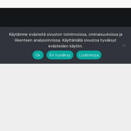
© S&J Media Oy
Käytämme evästeitä sivuston toiminnoissa, ominaisuuksissa ja
liikenteen analysoinnissa. Käyttämällä sivustoa hyväksyt
evästeiden käytön.
Ok
En hyväksy
Lisätietoja
;