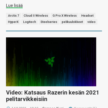
Lue lisää
Arctis 7
Cloud II Wireless
G Pro X Wireless
Headset
HyperX
Logitech
Steelseries
pelikuulokkeet
video
Video: Katsaus Razerin kesän 2021
pelitarvikkeisiin