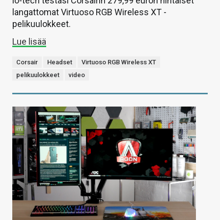
io-tech testasi Corsairin 279,99 euron hintaiset
langattomat Virtuoso RGB Wireless XT -
pelikuulokkeet.
Lue lisää
Corsair
Headset
Virtuoso RGB Wireless XT
pelikuulokkeet
video