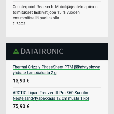
Counterpoint Research: Mobiilijärjestelmäpiirien
toimitukset laskivat jopa 15 % vuoden
ensimmäisellä puoliskolla
31.7.2026
Thermal Grizzly PhaseSheet PTM jäähdytyslevyn
yhdiste Lämpöalusta 2 g
13,90 €
ARCTIC Liquid Freezer III Pro 360 Suoritin
Nestejäähdytyspakkaus 12 cm musta 1 kpl
75,90 €