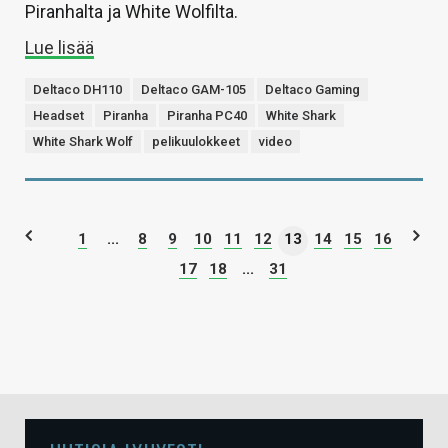
Piranhalta ja White Wolfilta.
Lue lisää
Deltaco DH110
Deltaco GAM-105
Deltaco Gaming
Headset
Piranha
Piranha PC40
White Shark
White Shark Wolf
pelikuulokkeet
video
1
...
8
9
10
11
12
13
14
15
16
17
18
...
31