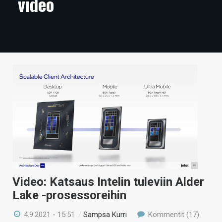
video
ARTIKKELIT
VIDEOT
TECHBBS
TIETOA
HINTA.FI
KAUPPA
VAIHDA TEEMA
Video: Katsaus Intelin tuleviin Alder
HAKU
Lake -prosessoreihin
4.9.2021 - 15:51
/
Sampsa Kurri
Kommentit (17)