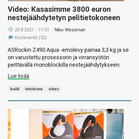
Video: Kasasimme 3800 euron
nestejäähdytetyn pelitietokoneen
20.8.2021 - 17:51
/
Niko Wessman
Kommentit (52)
ASRockin Z490 Aqua -emolevy painaa 3,3 kg ja se
on varustettu prosessorin ja virransyötön
peittävällä monoblockilla nestejäähdytykseen.
Lue lisää
build
tietokone
video