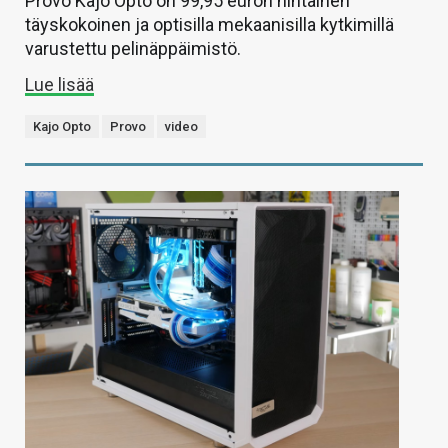
Provo Kajo Opto on 99,95 euron hintainen
täyskokoinen ja optisilla mekaanisilla kytkimillä
varustettu pelinäppäimistö.
Lue lisää
Kajo Opto
Provo
video