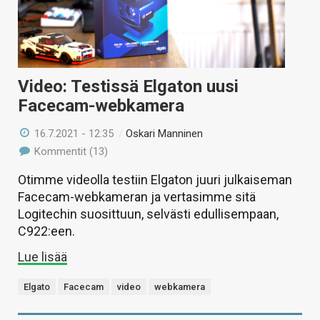
Video: Testissä Elgaton uusi
Facecam-webkamera
16.7.2021 - 12:35
/
Oskari Manninen
Kommentit (13)
Otimme videolla testiin Elgaton juuri julkaiseman
Facecam-webkameran ja vertasimme sitä
Logitechin suosittuun, selvästi edullisempaan,
C922:een.
Lue lisää
Elgato
Facecam
video
webkamera