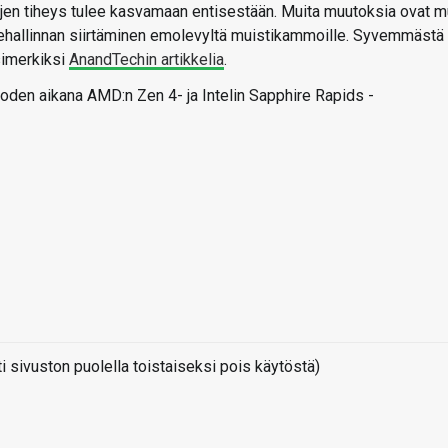
ujen tiheys tulee kasvamaan entisestään. Muita muutoksia ovat 
ehallinnan siirtäminen emolevyltä muistikammoille. Syvemmästä
simerkiksi
AnandTechin artikkelia
.
den aikana AMD:n Zen 4- ja Intelin Sapphire Rapids -
sivuston puolella toistaiseksi pois käytöstä)