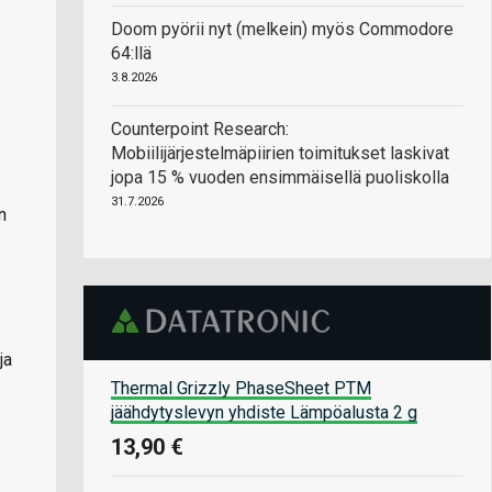
Doom pyörii nyt (melkein) myös Commodore
64:llä
3.8.2026
Counterpoint Research:
Mobiilijärjestelmäpiirien toimitukset laskivat
jopa 15 % vuoden ensimmäisellä puoliskolla
31.7.2026
n
ja
Thermal Grizzly PhaseSheet PTM
jäähdytyslevyn yhdiste Lämpöalusta 2 g
13,90 €