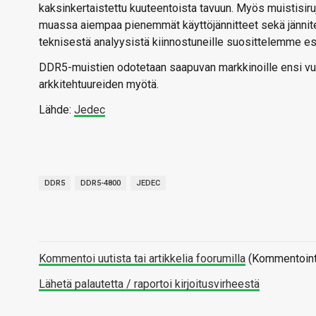
kaksinkertaistettu kuuteentoista tavuun. Myös muistisir
muassa aiempaa pienemmät käyttöjännitteet sekä jännit
teknisestä analyysistä kiinnostuneille suosittelemme e
DDR5-muistien odotetaan saapuvan markkinoille ensi vuo
arkkitehtuureiden myötä.
Lähde:
Jedec
DDR5
DDR5-4800
JEDEC
Kommentoi uutista tai artikkelia foorumilla
(Kommentointi 
Lähetä palautetta / raportoi kirjoitusvirheestä