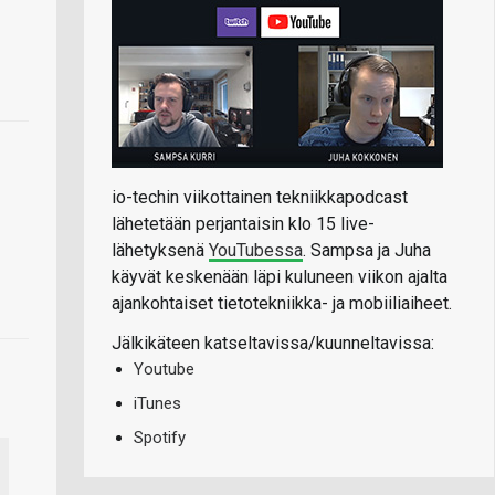
io-techin viikottainen tekniikkapodcast
lähetetään perjantaisin klo 15 live-
lähetyksenä
YouTubessa
. Sampsa ja Juha
käyvät keskenään läpi kuluneen viikon ajalta
ajankohtaiset tietotekniikka- ja mobiiliaiheet.
Jälkikäteen katseltavissa/kuunneltavissa:
Youtube
iTunes
Spotify