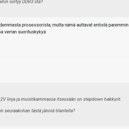
hin siirtyy DDR3:sta?
uudemmasta prosessorista, mutta nämä auttavat entistä paremmin
sa verran suorituskykyä
2V linja ja muistikammassa itsessään on stepdown hakkurit.
n seuraakohan tästä jänniä tilanteita?