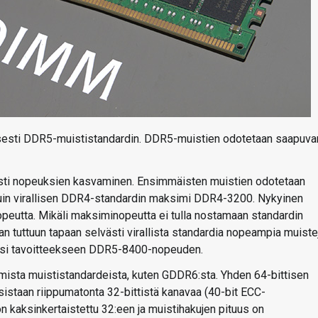
llisesti DDR5-muististandardin. DDR5-muistien odotetaan saapuva
sesti nopeuksien kasvaminen. Ensimmäisten muistien odotetaan
in virallisen DDR4-standardin maksimi DDR4-3200. Nykyinen
utta. Mikäli maksiminopeutta ei tulla nostamaan standardin
aan tuttuun tapaan selvästi virallista standardia nopeampia muiste
aksi tavoitteekseen DDR5-8400-nopeuden.
mista muististandardeista, kuten GDDR6:sta. Yhden 64-bittisen
sistaan riippumatonta 32-bittistä kanavaa (40-bit ECC-
n kaksinkertaistettu 32:een ja muistihakujen pituus on