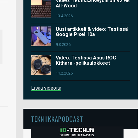
Video: Testissä Keychron K2 HE
All-Wood
13.4.2026
Uusi artikkeli & video: Testissä
Google Pixel 10a
9.3.2026
Video: Testissä Asus ROG
Kithara -pelikuulokkeet
11.2.2026
Lisää videoita
TEKNIIKKAPODCAST