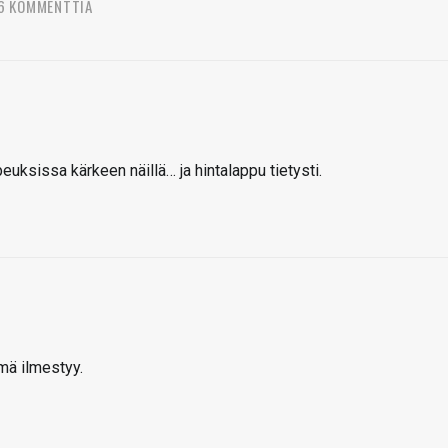
6 KOMMENTTIA
ksissa kärkeen näillä… ja hintalappu tietysti.
mä ilmestyy.