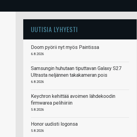
UUTISIA LYHYESTI
Doom pyörii nyt myös Paintissa
6.8.2026
Samsungin huhutaan tiputtavan Galaxy S27
Ultrasta neljännen takakameran pois
6.8.2026
Keychron kehittää avoimen lähdekoodin
firmwarea pelihiiriin
5.8.2026
Honor uudisti logonsa
5.8.2026