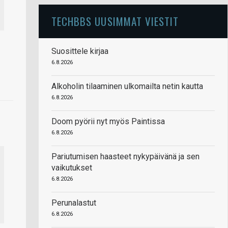
TECHBBS UUSIMMAT VIESTIT
Suosittele kirjaa
6.8.2026
Alkoholin tilaaminen ulkomailta netin kautta
6.8.2026
Doom pyörii nyt myös Paintissa
6.8.2026
Pariutumisen haasteet nykypäivänä ja sen
vaikutukset
6.8.2026
Perunalastut
6.8.2026