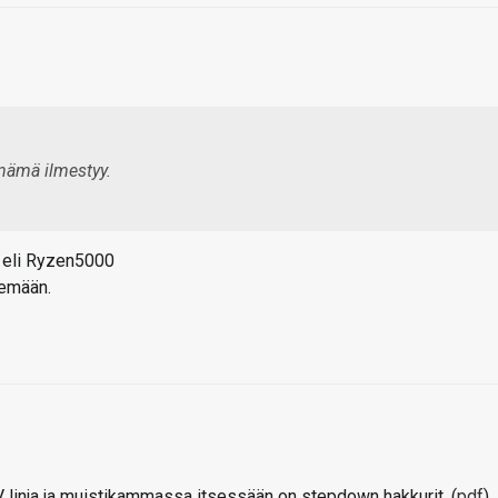
 nämä ilmestyy.
 eli Ryzen5000
lemään.
linja ja muistikammassa itsessään on stepdown hakkurit. (
pdf
)