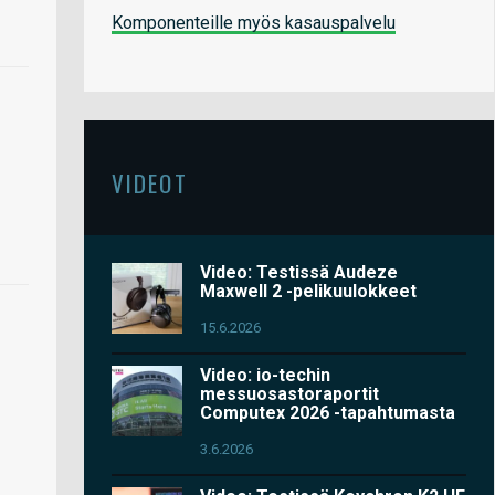
Komponenteille myös kasauspalvelu
VIDEOT
Video: Testissä Audeze
Maxwell 2 -pelikuulokkeet
15.6.2026
Video: io-techin
messuosastoraportit
Computex 2026 -tapahtumasta
3.6.2026