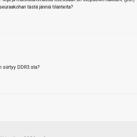
euraakohan tästä jänniä tilanteita?
n siirtyy DDR3:sta?