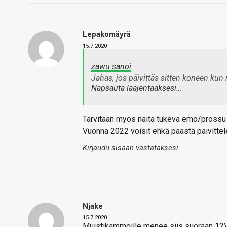
Lepakomäyrä
15.7.2020
zawu sanoi
Jahas, jos päivittäs sitten koneen kun
Napsauta laajentaaksesi…
Tarvitaan myös näitä tukeva emo/prossu
Vuonna 2022 voisit ehkä päästä päivitte
Kirjaudu sisään vastataksesi
Njake
15.7.2020
Muistikammoille menee siis suoraan 12V 