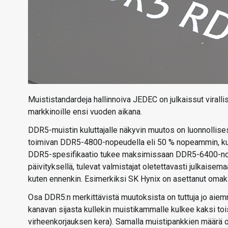
Muististandardeja hallinnoiva JEDEC on julkaissut vira
markkinoille ensi vuoden aikana.
DDR5-muistin kuluttajalle näkyvin muutos on luonnolli
toimivan DDR5-4800-nopeudella eli 50 % nopeammin, ku
DDR5-spesifikaatio tukee maksimissaan DDR5-6400-nope
päivityksellä, tulevat valmistajat oletettavasti julkaisem
kuten ennenkin. Esimerkiksi SK Hynix on asettanut om
Osa DDR5:n merkittävistä muutoksista on tuttuja jo aiem
kanavan sijasta kullekin muistikammalle kulkee kaksi toi
virheenkorjauksen kera). Samalla muistipankkien määrä o