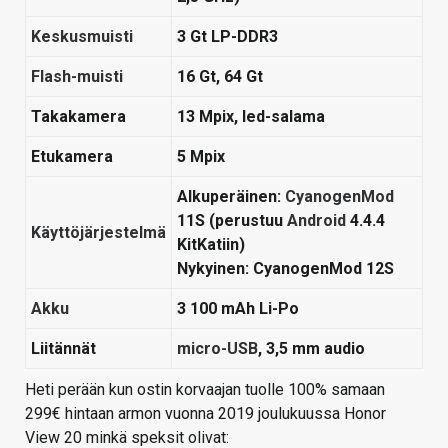
Keskusmuisti
3 Gt LP-DDR3
Flash-muisti
16 Gt, 64 Gt
Takakamera
13 Mpix, led-salama
Etukamera
5 Mpix
Alkuperäinen:
CyanogenMod
11S (perustuu
Android
4.4.4
Käyttöjärjestelmä
KitKatiin)
Nykyinen:
CyanogenMod 12S
Akku
3 100 mAh Li-Po
Liitännät
micro-USB
, 3,5 mm audio
Heti perään kun ostin korvaajan tuolle 100% samaan
299€ hintaan armon vuonna 2019 joulukuussa Honor
View 20 minkä speksit olivat: