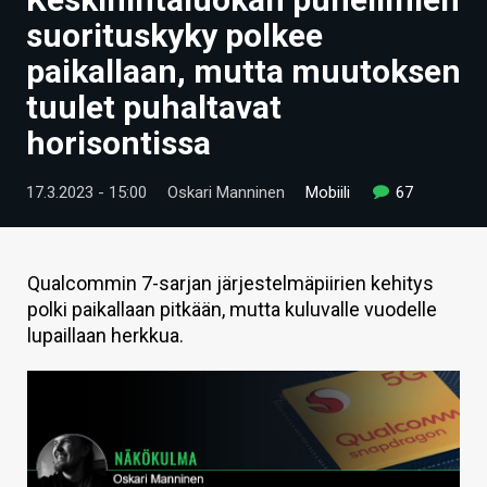
ARTIKKELIT
suorituskyky polkee
paikallaan, mutta muutoksen
VIDEOT
tuulet puhaltavat
TECHBBS
horisontissa
TIETOA
17.3.2023 - 15:00
Oskari Manninen
Mobiili
67
HINTA.FI
KAUPPA
Qualcommin 7-sarjan järjestelmäpiirien kehitys
VAIHDA TEEMA
polki paikallaan pitkään, mutta kuluvalle vuodelle
lupaillaan herkkua.
HAKU