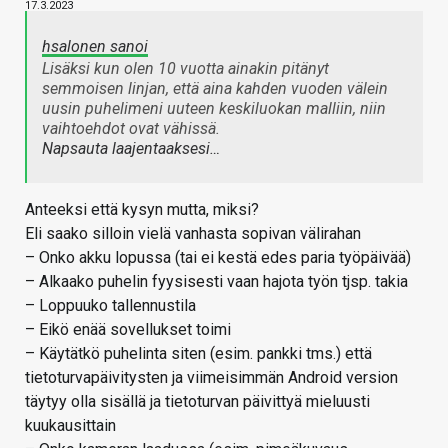
17.3.2023
hsalonen sanoi
Lisäksi kun olen 10 vuotta ainakin pitänyt
semmoisen linjan, että aina kahden vuoden välein
uusin puhelimeni uuteen keskiluokan malliin, niin
vaihtoehdot ovat vähissä.
Napsauta laajentaaksesi…
Anteeksi että kysyn mutta, miksi?
Eli saako silloin vielä vanhasta sopivan välirahan
– Onko akku lopussa (tai ei kestä edes paria työpäivää)
– Alkaako puhelin fyysisesti vaan hajota työn tjsp. takia
– Loppuuko tallennustila
– Eikö enää sovellukset toimi
– Käytätkö puhelinta siten (esim. pankki tms.) että
tietoturvapäivitysten ja viimeisimmän Android version
täytyy olla sisällä ja tietoturvan päivittyä mieluusti
kuukausittain