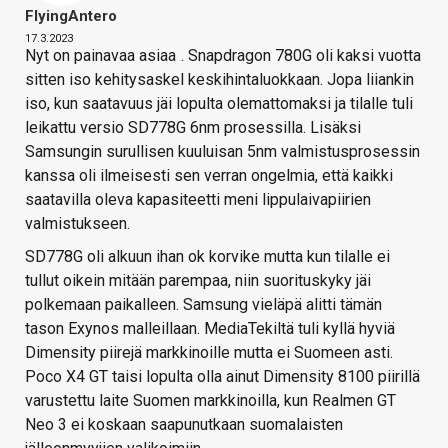
FlyingAntero
17.3.2023
Nyt on painavaa asiaa
. Snapdragon 780G oli kaksi vuotta
sitten iso kehitysaskel keskihintaluokkaan. Jopa liiankin
iso, kun saatavuus jäi lopulta olemattomaksi ja tilalle tuli
leikattu versio SD778G 6nm prosessilla. Lisäksi
Samsungin surullisen kuuluisan 5nm valmistusprosessin
kanssa oli ilmeisesti sen verran ongelmia, että kaikki
saatavilla oleva kapasiteetti meni lippulaivapiirien
valmistukseen.
SD778G oli alkuun ihan ok korvike mutta kun tilalle ei
tullut oikein mitään parempaa, niin suorituskyky jäi
polkemaan paikalleen. Samsung vieläpä alitti tämän
tason Exynos malleillaan. MediaTekiltä tuli kyllä hyviä
Dimensity piirejä markkinoille mutta ei Suomeen asti.
Poco X4 GT taisi lopulta olla ainut Dimensity 8100 piirillä
varustettu laite Suomen markkinoilla, kun Realmen GT
Neo 3 ei koskaan saapunutkaan suomalaisten