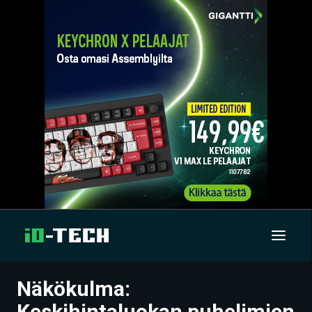
Näkökulma:
UUTISET
Keskihintaluokan puhelimien