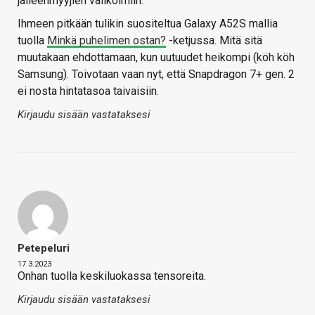
jälleenmyyjien valikoimiin.
Ihmeen pitkään tulikin suositeltua Galaxy A52S mallia
tuolla
Minkä puhelimen ostan?
-ketjussa. Mitä sitä
muutakaan ehdottamaan, kun uutuudet heikompi (köh köh
Samsung). Toivotaan vaan nyt, että Snapdragon 7+ gen. 2
ei nosta hintatasoa taivaisiin.
Kirjaudu sisään vastataksesi
Petepeluri
17.3.2023
Onhan tuolla keskiluokassa tensoreita.
Kirjaudu sisään vastataksesi