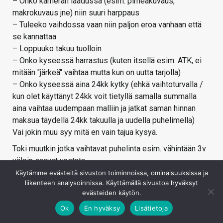
– Onko kameran laadussa (esim. pimeäkuvaus,
makrokuvaus jne) niin suuri harppaus
– Tuleeko vaihdossa vaan niin paljon eroa vanhaan että
se kannattaa
– Loppuuko takuu tuolloin
– Onko kyseessä harrastus (kuten itsellä esim. ATK, ei
mitään "järkeä" vaihtaa mutta kun on uutta tarjolla)
– Onko kyseessä aina 24kk kytky (ehkä vaihtoturvalla /
kun olet käyttänyt 24kk voit tietyllä samalla summalla
aina vaihtaa uudempaan malliin ja jatkat saman hinnan
maksua täydellä 24kk takuulla ja uudella puhelimella)
Vai jokin muu syy mitä en vain tajua kysyä.
Toki muutkin jotka vaihtavat puhelinta esim. vähintään 3v
välein saavat vastata.
Käytämme evästeitä sivuston toiminnoissa, ominaisuuksissa ja
Kirjaudu sisään vastataksesi
liikenteen analysoinnissa. Käyttämällä sivustoa hyväksyt
evästeiden käytön.
Ok
En hyväksy
Lisätietoja