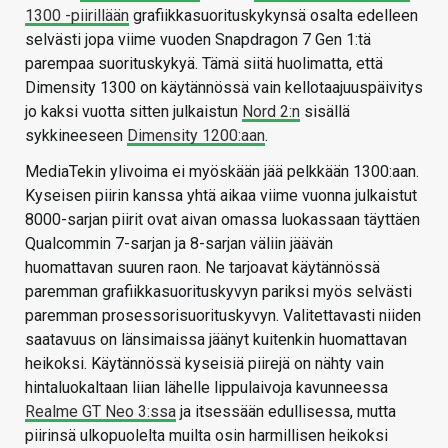
1300 -piirillään
grafiikkasuorituskykynsä osalta edelleen
selvästi jopa viime vuoden Snapdragon 7 Gen 1:tä
parempaa suorituskykyä. Tämä siitä huolimatta, että
Dimensity 1300 on käytännössä vain kellotaajuuspäivitys
jo kaksi vuotta sitten julkaistun
Nord 2:n
sisällä
sykkineeseen
Dimensity 1200:aan
.
MediaTekin ylivoima ei myöskään jää pelkkään 1300:aan.
Kyseisen piirin kanssa yhtä aikaa viime vuonna julkaistut
8000-sarjan piirit ovat aivan omassa luokassaan täyttäen
Qualcommin 7-sarjan ja 8-sarjan väliin jäävän
huomattavan suuren raon. Ne tarjoavat käytännössä
paremman grafiikkasuorituskyvyn pariksi myös selvästi
paremman prosessorisuorituskyvyn. Valitettavasti niiden
saatavuus on länsimaissa jäänyt kuitenkin huomattavan
heikoksi. Käytännössä kyseisiä piirejä on nähty vain
hintaluokaltaan liian lähelle lippulaivoja kavunneessa
Realme GT Neo 3:ssa
ja itsessään edullisessa, mutta
piirinsä ulkopuolelta muilta osin harmillisen heikoksi