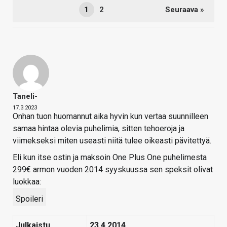
1
2
Seuraava »
Taneli-
17.3.2023
Onhan tuon huomannut aika hyvin kun vertaa suunnilleen
samaa hintaa olevia puhelimia, sitten tehoeroja ja
viimekseksi miten useasti niitä tulee oikeasti pävitettyä.
Eli kun itse ostin ja maksoin One Plus One puhelimesta
299€ armon vuoden 2014 syyskuussa sen speksit olivat
luokkaa:
Spoileri
Julkaistu
23.4.2014