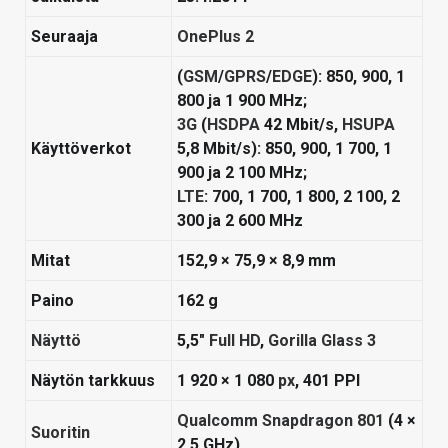
Seuraaja
OnePlus 2
(
GSM
/
GPRS
/
EDGE
): 850, 900, 1
800 ja 1 900 MHz;
3G
(
HSDPA
42 Mbit/s,
HSUPA
Käyttöverkot
5,8 Mbit/s): 850, 900, 1 700, 1
900 ja 2 100 MHz;
LTE
: 700, 1 700, 1 800, 2 100, 2
300 ja 2 600 MHz
Mitat
152,9 × 75,9 × 8,9 mm
Paino
162 g
Näyttö
5,5″
Full HD
,
Gorilla Glass 3
Näytön tarkkuus
1 920 × 1 080
px
, 401 PPI
Qualcomm Snapdragon 801
(4 ×
Suoritin
2,5 GHz)