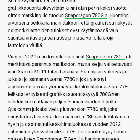
Se on käytännössä vain ottanut
grafiikkasuorituskyvyltään kiinni alun perin kaksi vuotta
sitten markkinoille tuodun
Snapdragon 780G:n
. Huomion
arvoisena seikkana mainittakoon, että graafeissa näkyvät
esimerkkilaitteiden tulokset ovat käytännössä vain
suuntaa antavia ja samassa piirissä voi olla eroja
laitteiden välillä.
Vuonna 2021 markkinoille saapunut
Snapdragon 780G
oli
merkittävä parannus mallistoon, mutta se jäi valitettavasti
vain Xiaomi Mi 11 Liten herkuksi. Sen sijaan valmistaja
julkaisi jo samana vuonna 778G:n joka yleistyi
käytännössä koko ylemmässä keskihintaluokassa. 778G
leikkasi erityisesti grafiikkasuorituskykyä 780G:hen
nähden huomattavan paljon. Saman vuoden lopulla
Qualcomm julkaisi vielä plusversion 778G:stä, joka
onnistui käytännössä kirimään eroa 780:een kohtalaisen
hyvin ja osoittautui keskihintaluokassa vuoden 2022
puhelinten yleisvalinnaksi. 778G+:n suorituskyky lienee
osasyyllinen Snapdragon 7 Gen 1:n harvinaisuuteen