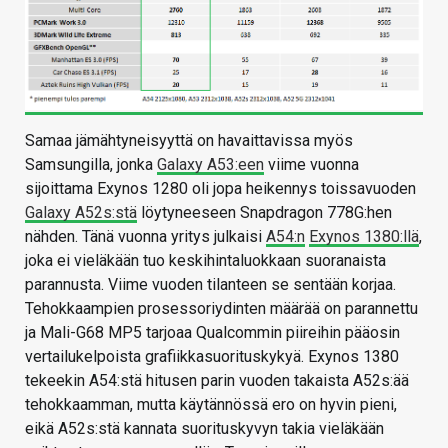
Samaa jämähtyneisyyttä on havaittavissa myös
Samsungilla, jonka
Galaxy A53:een
viime vuonna
sijoittama Exynos 1280 oli jopa heikennys toissavuoden
Galaxy A52s:stä
löytyneeseen Snapdragon 778G:hen
nähden. Tänä vuonna yritys julkaisi
A54:n
Exynos 1380:llä
,
joka ei vieläkään tuo keskihintaluokkaan suoranaista
parannusta. Viime vuoden tilanteen se sentään korjaa.
Tehokkaampien prosessoriydinten määrää on parannettu
ja Mali-G68 MP5 tarjoaa Qualcommin piireihin pääosin
vertailukelpoista grafiikkasuorituskykyä. Exynos 1380
tekeekin A54:stä hitusen parin vuoden takaista A52s:ää
tehokkaamman, mutta käytännössä ero on hyvin pieni,
eikä A52s:stä kannata suorituskyvyn takia vieläkään