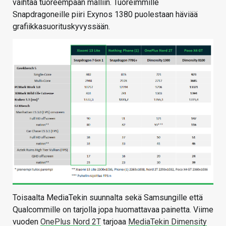
vaihtaa tuoreempaan malliin. Tuoreimmille
Snapdragoneille piiri Exynos 1380 puolestaan häviää
grafiikkasuorituskyvyssään.
Toisaalta MediaTekin suunnalta sekä Samsungille että
Qualcommille on tarjolla jopa huomattavaa painetta. Viime
vuoden
OnePlus Nord 2T
tarjoaa
MediaTekin Dimensity