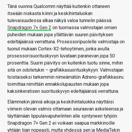
Tänä vuonna Qualcomm näyttää kuitenkin ottaneen
itseään niskasta kiinni ja keskihintaluokan
tulevaisuudessa alkaa näkyä valoa tunnelin päässä.
Snapdragon 7+ Gen 2
on tuomassa valmistajan omien
puheiden mukaan jopa yllättävän suuren päivityksen
edeltäjäänsä verrattuna. Prosessoripuolelle valmistaja on
tuonut mukaan Cortex-X2-tehoytimen, jonka avulla
prosessorisuorituskyvyn luvataan paranevan jopa 50
prosenttia. Suurin päivitys on kuitenkin tuotu sinne, mihin
sitä on odotetukin – grafiikkasuorituskykyyn. Valmistajan
toistaiseksi tarkemmin nimeämätön Adreno-grafiikkasiru
toimittaa nimittäin ennakkolupausten mukaan jopa
kaksinkeratisen suorituskyvyn edeltäjäänsä verrattuna.
Elämmekin jänniä aikoja ja keskihintaluokka näyttäisi
viimein olevan valmis ottamaan seuraavan askeleensa ja
täyttämään lippulaivapuhelinten alle syntyneen tyhjiön.
Snapdragon 7+ Gen 2 ei voikaan saapua markkinoille
yhtään liian nopeasti, mutta yhdessä sen ja MediaTekin