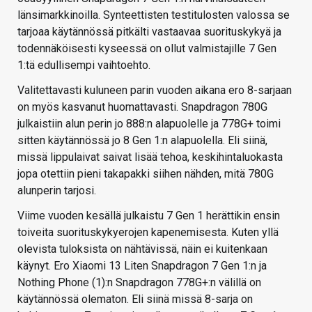
länsimarkkinoilla. Synteettisten testitulosten valossa se
tarjoaa käytännössä pitkälti vastaavaa suorituskykyä ja
todennäköisesti kyseessä on ollut valmistajille 7 Gen
1:tä edullisempi vaihtoehto.
Valitettavasti kuluneen parin vuoden aikana ero 8-sarjaan
on myös kasvanut huomattavasti. Snapdragon 780G
julkaistiin alun perin jo 888:n alapuolelle ja 778G+ toimi
sitten käytännössä jo 8 Gen 1:n alapuolella. Eli siinä,
missä lippulaivat saivat lisää tehoa, keskihintaluokasta
jopa otettiin pieni takapakki siihen nähden, mitä 780G
alunperin tarjosi.
Viime vuoden kesällä julkaistu 7 Gen 1 herättikin ensin
toiveita suorituskykyerojen kapenemisesta. Kuten yllä
olevista tuloksista on nähtävissä, näin ei kuitenkaan
käynyt. Ero Xiaomi 13 Liten Snapdragon 7 Gen 1:n ja
Nothing Phone (1):n Snapdragon 778G+:n välillä on
käytännössä olematon. Eli siinä missä 8-sarja on