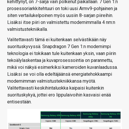
kehittynyt, on 7-sarja vain polkenut paikallaan. 7 Gen 1:n
prosessoriarkkitehtuuri on toki uusi Armv9-pohjainen ja
siten vertailukelpoinen myös uusiin 8-sarjan piireihin.
Lisäksi itse piiri on valmistettu modernimmalla 4 nm:n
valmistustekniikalla.
Valitettavasti tämä ei kuitenkaan selvästikään näy
suorituskyvyssä. Snapdragon 7 Gen 1:n modernimpi
teknologia ei tokikaan tule kuitenkaan yksin, vaan piirin
tekoälylaskentaa ja kuvaprosessointia on parannettu,
mikä voi näkyä esimerkiksi kameroiden kuvanlaadussa.
Lisäksi se voi olla edeltäjäänsä energiatehokkaampi
modernimman valmistustekniikkansa myötä.
Valitettavasti keskihintaluokka kaipaisi kuitenkin
suorituskykyä, jottei ero lippulaivoihin kasvaisi enää
entisestään.