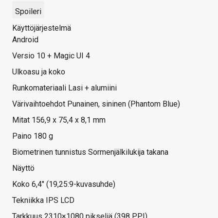
Spoileri
Käyttöjärjestelmä
Android
Versio 10 + Magic UI 4
Ulkoasu ja koko
Runkomateriaali Lasi + alumiini
Värivaihtoehdot Punainen, sininen (Phantom Blue)
Mitat 156,9 x 75,4 x 8,1 mm
Paino 180 g
Biometrinen tunnistus Sormenjälkilukija takana
Näyttö
Koko 6,4" (19,25:9-kuvasuhde)
Tekniikka IPS LCD
Tarkkuus 2310×1080 pikseliä (398 PPI)