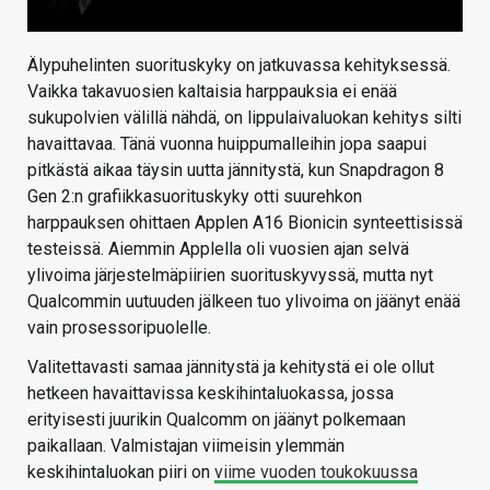
Älypuhelinten suorituskyky on jatkuvassa kehityksessä.
Vaikka takavuosien kaltaisia harppauksia ei enää
sukupolvien välillä nähdä, on lippulaivaluokan kehitys silti
havaittavaa. Tänä vuonna huippumalleihin jopa saapui
pitkästä aikaa täysin uutta jännitystä, kun Snapdragon 8
Gen 2:n grafiikkasuorituskyky otti suurehkon
harppauksen ohittaen Applen A16 Bionicin synteettisissä
testeissä. Aiemmin Applella oli vuosien ajan selvä
ylivoima järjestelmäpiirien suorituskyvyssä, mutta nyt
Qualcommin uutuuden jälkeen tuo ylivoima on jäänyt enää
vain prosessoripuolelle.
Valitettavasti samaa jännitystä ja kehitystä ei ole ollut
hetkeen havaittavissa keskihintaluokassa, jossa
erityisesti juurikin Qualcomm on jäänyt polkemaan
paikallaan. Valmistajan viimeisin ylemmän
keskihintaluokan piiri on
viime vuoden toukokuussa