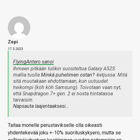
Zepi
17.3.2023
FlyingAntero sanoi
Ihmeen pitkään tulikin suositeltua Galaxy A52S
mallia tuolla
Minkä puhelimen ostan?
-ketjussa. Mitä
sitä muutakaan ehdottamaan, kun uutuudet
heikompi (köh köh Samsung). Toivotaan vaan nyt,
että Snapdragon 7+ gen. 2 ei nosta hintatasoa
taivaisiin.
Napsauta laajentaaksesi…
Taitaa monelle perustavikselle olla oikeasti
yhdentekevää joku +-10% suorituskykyero, mutta se