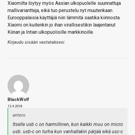
Xiaomilta löytyy myös Aasian ulkopuolelle suunnattuja
mallivariantteja, eikä tuo perustelu nyt muutenkaan
Eurooppalaisia käyttäjiä niin lämmitä saatika kiinnosta.
Xiaomi on kuitenkin jo ihan virallisestikin laajentanut
Kiinan ja Intian ulkopuolisille markkinoille.
Kirjaudu sisään vastataksesi
BlackWolf
12.4.2018
antero
Itselle usb c on harmillinen, kun kaikki muu on micro
usb. usb-c on turha kun vanhallakin pärjää eikä usc-c