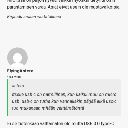
MIUI:ssa on paljon hyvää, vaikka myöskin tietyiltä osin
parantamisen varaa. Asiat eivät usein ole mustavalkoisia.
Kirjaudu sisään vastataksesi
FlyingAntero
10.4.2018
antero
Itselle usb c on harmillinen, kun kaikki muu on micro
usb. usb-c on turha kun vanhallakin pärjää eikä usc-c
tuo mukanaan mitään välttämätöntä
Ei se tietenkään välttämätön ole mutta USB 3.0 type-C