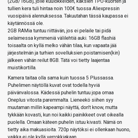
(2GB/16GB), jolle kuulokkeiden, kaksien TPU-kuorten ja
tullien kera tuli hintaa noin 100€ tuossa Aliexpressin
vuosipäivä alennuksessa. Takuutahan tässä kaupassa ei
käytännössä ole.
2GB RAMia tuntuu riittävän, jos ei pelaile tai pidä
selaimessa kymmeniä välilehtiä auki. 16GB flashiä
toisaalta on kyllä melko vähän tilaa, kun vapaata jää
järjestelmän ja turhien sovelluksien poistamisen(kin)
jälkeen vähän reilut 8GB. Tätä voi tietty laajentaa
muistikortilla.
Kamera taitaa olla sama kuin tuossa 5 Plussassa.
Puhelimen näytöllä kuvat ovat todella hyviä
päivänvalossa. Kädessä puhelin tuntuu jopa omaa
Oneplus vitosta paremmalta. Lieneekö siihen syy
muutaman millin kapeampi näyttä, don't know, mutta
tykkään kovasti, kun noi kaikki painikkeet ovat oikealla
puolella. Omaan käteen puhelin istuu kivasti. Nämä on
tietty aika makuasioita. 720p näytöksi ei ollenkaan huono,
vaikka ei ole kyllä verrokkiakaan.