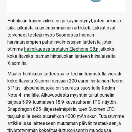
Huhtikuun toinen viikko on jo käynnistynyt, joten onkin jo
aika julkaista kuun ensimmäinen artikkeli. Lukijat ovat
toivoneet testejä myös Suomessa hieman
harvinaisempien puhelinvalmistajien laitteista, joten
otimme
helmikuussa testatun Elephone S8:n
jatkoksi
kokeiltavaksi saman hintaluokan laitteen kiinalaiselta
Xiaomilta.
Maalis-huhtikuun taitteessa io-techin toimistolla vieraili
kokeiltavana Xiaomin runsaan 200 euron hintainen Redmi
5 Plus -älypuhelin, joka on seuraaja suositulle Redmi
Note 4 -mallille. Alkuvuodesta myyntiin tullut puhelin
tarjoaa 5,99-tuumaisen 18:9-kuvasuhteen IPS-näytön,
Snapdragon 625 -järjestelmäpiirin, tuen Suomen LTE-
taajuuksille sekä suurehkon 4000 mAh akun. Tutustumme
artikkelissa laitteeseen muutaman päivän testauksen ja
tiivistetymmän kokeiltua-juttukonseptin muodossa.