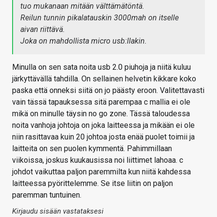
tuo mukanaan mitään välttämätöntä.
Reilun tunnin pikalatauskin 3000mah on itselle
aivan riittävä.
Joka on mahdollista micro usb:llakin.
Minulla on sen sata noita usb 2.0 piuhoja ja niitä kuluu
järkyttävällä tahdilla. On sellainen helvetin kikkare koko
paska että onneksi siitä on jo päästy eroon. Valitettavasti
vain tässä tapauksessa sitä parempaa c mallia ei ole
mikä on minulle täysin no go zone. Tässä taloudessa
noita vanhoja johtoja on joka laitteessa ja mikään ei ole
niin rasittavaa kuin 20 johtoa josta enää puolet toimii ja
laitteita on sen puolen kymmentä. Pahimmillaan
viikoissa, joskus kuukausissa noi liittimet lahoaa. c
johdot vaikuttaa paljon paremmilta kun niitä kahdessa
laitteessa pyörittelemme. Se itse liitin on paljon
paremman tuntuinen.
Kirjaudu sisään vastataksesi