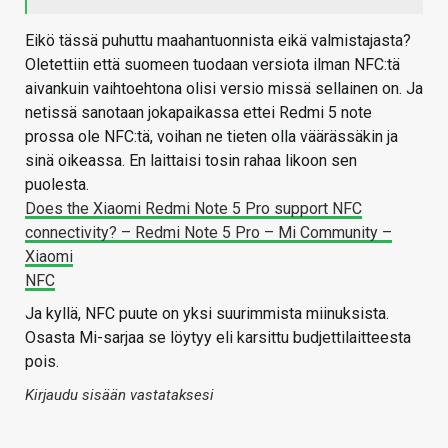
Eikö tässä puhuttu maahantuonnista eikä valmistajasta?
Oletettiin että suomeen tuodaan versiota ilman NFC:tä
aivankuin vaihtoehtona olisi versio missä sellainen on. Ja
netissä sanotaan jokapaikassa ettei Redmi 5 note
prossa ole NFC:tä, voihan ne tieten olla väärässäkin ja
sinä oikeassa. En laittaisi tosin rahaa likoon sen
puolesta.
Does the Xiaomi Redmi Note 5 Pro support NFC
connectivity? – Redmi Note 5 Pro – Mi Community –
Xiaomi
NFC
Ja kyllä, NFC puute on yksi suurimmista miinuksista.
Osasta Mi-sarjaa se löytyy eli karsittu budjettilaitteesta
pois.
Kirjaudu sisään vastataksesi