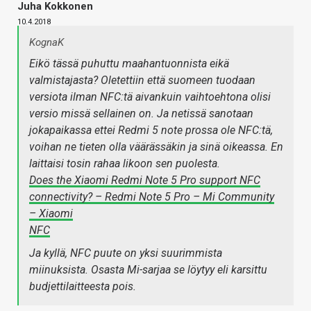
Juha Kokkonen
10.4.2018
KognaK
Eikö tässä puhuttu maahantuonnista eikä
valmistajasta? Oletettiin että suomeen tuodaan
versiota ilman NFC:tä aivankuin vaihtoehtona olisi
versio missä sellainen on. Ja netissä sanotaan
jokapaikassa ettei Redmi 5 note prossa ole NFC:tä,
voihan ne tieten olla väärässäkin ja sinä oikeassa. En
laittaisi tosin rahaa likoon sen puolesta.
Does the Xiaomi Redmi Note 5 Pro support NFC
connectivity? – Redmi Note 5 Pro – Mi Community
– Xiaomi
NFC
Ja kyllä, NFC puute on yksi suurimmista
miinuksista. Osasta Mi-sarjaa se löytyy eli karsittu
budjettilaitteesta pois.