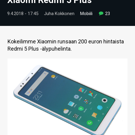
ARTIKKELIT
9.4.2018 - 17:45
Juha Kokkonen
Mobiili
23
VIDEOT
TECHBBS
Kokeilimme Xiaomin runsaan 200 euron hintaista
TIETOA
Redmi 5 Plus -älypuhelinta.
HINTA.FI
KAUPPA
VAIHDA TEEMA
HAKU