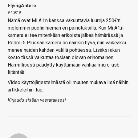
FlyingAntero
9.4.2018
Nämä ovat Mi A1:n kanssa vakuuttavia luureja 250€:n
molemmin puolin hieman eri painotuksilla. Kun Mi A1:n
kamera ei tee mitenkään erikoista jälkeä hämärässä ja
Redmi 5 Plussan kamera on näinkin hyvä, niin vaikeaksi
menee näiden kahden välillä pohtiessa. Lisäksi akun
kesto tässä vaikuttaa tosiaan olevan erinomainen.
Harmillisesti päädytty käyttämään vanhaa micro-usb
liitäntää.
Video käyttöjärjestelmästä oli muuten mukava lisä näihin
artikkeleihin :tup:.
Kirjaudu sisään vastataksesi