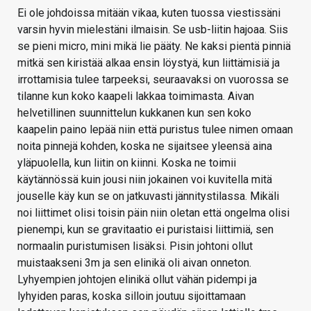
Ei ole johdoissa mitään vikaa, kuten tuossa viestissäni
varsin hyvin mielestäni ilmaisin. Se usb-liitin hajoaa. Siis
se pieni micro, mini mikä lie pääty. Ne kaksi pientä pinniä
mitkä sen kiristää alkaa ensin löystyä, kun liittämisiä ja
irrottamisia tulee tarpeeksi, seuraavaksi on vuorossa se
tilanne kun koko kaapeli lakkaa toimimasta. Aivan
helvetillinen suunnittelun kukkanen kun sen koko
kaapelin paino lepää niin että puristus tulee nimen omaan
noita pinnejä kohden, koska ne sijaitsee yleensä aina
yläpuolella, kun liitin on kiinni. Koska ne toimii
käytännössä kuin jousi niin jokainen voi kuvitella mitä
jouselle käy kun se on jatkuvasti jännitystilassa. Mikäli
noi liittimet olisi toisin päin niin oletan että ongelma olisi
pienempi, kun se gravitaatio ei puristaisi liittimiä, sen
normaalin puristumisen lisäksi. Pisin johtoni ollut
muistaakseni 3m ja sen elinikä oli aivan onneton.
Lyhyempien johtojen elinikä ollut vähän pidempi ja
lyhyiden paras, koska silloin joutuu sijoittamaan