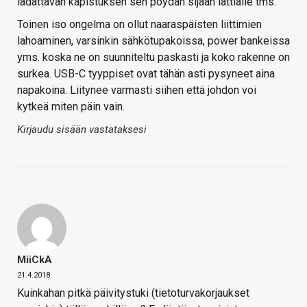
ladattavan kapistuksen sen pöydän sijaan lattialle tms.
Toinen iso ongelma on ollut naaraspäisten liittimien
lahoaminen, varsinkin sähkötupakoissa, power bankeissa
yms. koska ne on suunniteltu paskasti ja koko rakenne on
surkea. USB-C tyyppiset ovat tähän asti pysyneet aina
napakoina. Liitynee varmasti siihen että johdon voi
kytkeä miten päin vain.
Kirjaudu sisään vastataksesi
MiiCkA
21.4.2018
Kuinkahan pitkä päivitystuki (tietoturvakorjaukset