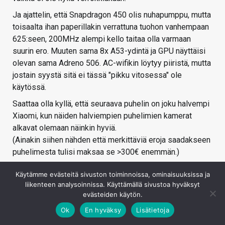
Ja ajattelin, että Snapdragon 450 olis nuhapumppu, mutta
toisaalta ihan paperillakin verrattuna tuohon vanhempaan
625:seen, 200MHz alempi kello taitaa olla varmaan
suurin ero. Muuten sama 8x A53-ydintä ja GPU näyttäisi
olevan sama Adreno 506. AC-wifikin löytyy piiristä, mutta
jostain syystä sitä ei tässä "pikku vitosessa" ole
käytössä.
Saattaa olla kyllä, että seuraava puhelin on joku halvempi
Xiaomi, kun näiden halviempien puhelimien kamerat
alkavat olemaan näinkin hyviä.
(Ainakin siihen nähden että merkittäviä eroja saadakseen
puhelimesta tulisi maksaa se >300€ enemmän.)
Kirjaudu sisään vastataksesi
Käytämme evästeitä sivuston toiminnoissa, ominaisuuksissa ja
liikenteen analysoinnissa. Käyttämällä sivustoa hyväksyt
evästeiden käytön.
Ok
En hyväksy
Lisätietoja