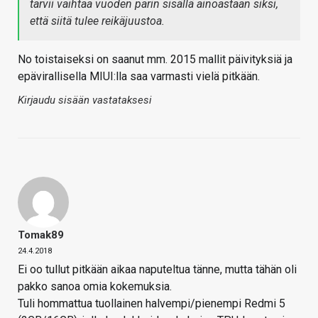
tarvii vaihtaa vuoden parin sisällä ainoastaan siksi,
että siitä tulee reikäjuustoa.
No toistaiseksi on saanut mm. 2015 mallit päivityksiä ja
epävirallisella MIUI:lla saa varmasti vielä pitkään.
Kirjaudu sisään vastataksesi
Tomak89
24.4.2018
Ei oo tullut pitkään aikaa naputeltua tänne, mutta tähän oli
pakko sanoa omia kokemuksia.
Tuli hommattua tuollainen halvempi/pienempi Redmi 5