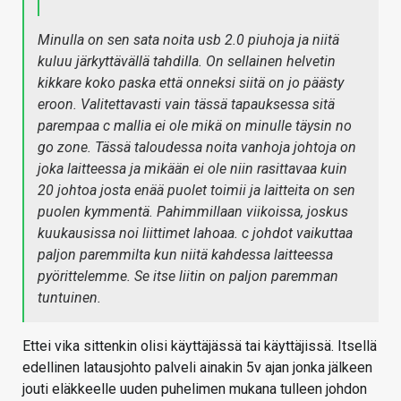
Minulla on sen sata noita usb 2.0 piuhoja ja niitä
kuluu järkyttävällä tahdilla. On sellainen helvetin
kikkare koko paska että onneksi siitä on jo päästy
eroon. Valitettavasti vain tässä tapauksessa sitä
parempaa c mallia ei ole mikä on minulle täysin no
go zone. Tässä taloudessa noita vanhoja johtoja on
joka laitteessa ja mikään ei ole niin rasittavaa kuin
20 johtoa josta enää puolet toimii ja laitteita on sen
puolen kymmentä. Pahimmillaan viikoissa, joskus
kuukausissa noi liittimet lahoaa. c johdot vaikuttaa
paljon paremmilta kun niitä kahdessa laitteessa
pyörittelemme. Se itse liitin on paljon paremman
tuntuinen.
Ettei vika sittenkin olisi käyttäjässä tai käyttäjissä. Itsellä
edellinen latausjohto palveli ainakin 5v ajan jonka jälkeen
jouti eläkkeelle uuden puhelimen mukana tulleen johdon