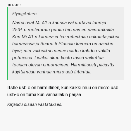
10.4.2018
FlyingAntero
Nämä ovat Mi A1:n kanssa vakuuttavia luureja
250€:n molemmin puolin hieman eri painotuksilla.
Kun Mi A1:n kamera ei tee mitenkään erikoista jälkeä
hämärässä ja Redmi 5 Plussan kamera on näinkin
hyvä, niin vaikeaksi menee näiden kahden välillä
pohtiessa. Lisäksi akun kesto tässä vaikuttaa
tosiaan olevan erinomainen. Harmillisesti päädytty
käyttämään vanhaa micro-usb liitäntää.
Itslle usb c on harmillinen, kun kaikki muu on micro usb.
usb-c on turha kun vanhallakin pärjää.
Kirjaudu sisään vastataksesi