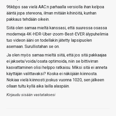
96kbps saa vielä AAC:n parhaalla versiolla ihan kelpoa
ääntä jopa stereona, ilman mitään kihinöitä, kunhan
pakkaus tehdään oikein.
Siitä olen samaa mieltä kanssasi, että suuressa osassa
moderneja 4K-HDR-Uber-zoom-Best-EVER älypuhelimia
tuo videon ääni on todellakin jätetty lapsipuolen
asemaan. Surullistahan se on.
Ja olen myös samaa mieltä siitä, että jos sitä pakkaajaa
ei jakseta/voida/osata optimoida, niin se bittivirran
kasvattaminen olisi helppo ratkaisu. Miksi sitä ei anneta
käyttäjän valittavaksi? Koska ei näköjään kiinnosta.
Nokiaa vielä kiinnosti joskus vuonna 1020, sen jälkeen
ollaan tultu kyllä aika lailla alaspäin.
Kirjaudu sisään vastataksesi