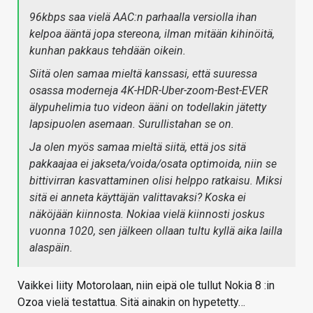
96kbps saa vielä AAC:n parhaalla versiolla ihan
kelpoa ääntä jopa stereona, ilman mitään kihinöitä,
kunhan pakkaus tehdään oikein.
Siitä olen samaa mieltä kanssasi, että suuressa
osassa moderneja 4K-HDR-Uber-zoom-Best-EVER
älypuhelimia tuo videon ääni on todellakin jätetty
lapsipuolen asemaan. Surullistahan se on.
Ja olen myös samaa mieltä siitä, että jos sitä
pakkaajaa ei jakseta/voida/osata optimoida, niin se
bittivirran kasvattaminen olisi helppo ratkaisu. Miksi
sitä ei anneta käyttäjän valittavaksi? Koska ei
näköjään kiinnosta. Nokiaa vielä kiinnosti joskus
vuonna 1020, sen jälkeen ollaan tultu kyllä aika lailla
alaspäin.
Vaikkei liity Motorolaan, niin eipä ole tullut Nokia 8 :in
Ozoa vielä testattua. Sitä ainakin on hypetetty…