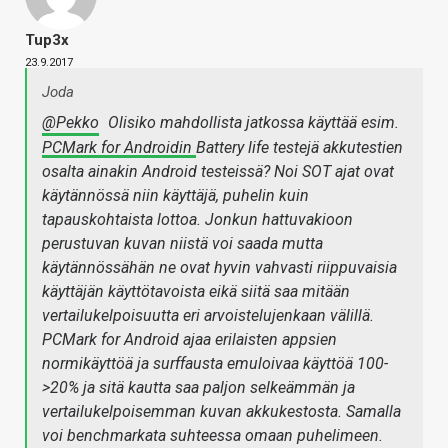
Tup3x
23.9.2017
Joda
@Pekko
Olisiko mahdollista jatkossa käyttää esim.
PCMark for Androidin
Battery life testejä akkutestien
osalta ainakin Android testeissä? Noi SOT ajat ovat
käytännössä niin käyttäjä, puhelin kuin
tapauskohtaista lottoa. Jonkun hattuvakioon
perustuvan kuvan niistä voi saada mutta
käytännössähän ne ovat hyvin vahvasti riippuvaisia
käyttäjän käyttötavoista eikä siitä saa mitään
vertailukelpoisuutta eri arvoistelujenkaan välillä.
PCMark for Android ajaa erilaisten appsien
normikäyttöä ja surffausta emuloivaa käyttöä 100-
>20% ja sitä kautta saa paljon selkeämmän ja
vertailukelpoisemman kuvan akkukestosta. Samalla
voi benchmarkata suhteessa omaan puhelimeen.