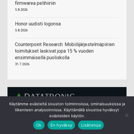
firmwarea pelihiiriin
5.8.2026
Honor uudisti logonsa
5.8.2026
Counterpoint Research: Mobiilijärjestelmäpiirien
toimitukset laskivat jopa 15 % vuoden
ensimmäisellä puoliskolla
31.7.2026
Käytämme evästeitä sivuston toiminnoissa, ominaisuuksissa ja
liikenteen analysoinnissa. Käyttämällä sivustoa hyväksyt
Thermal Grizzly PhaseSheet PTM jäähdytyslevyn
evästeiden käytön.
yhdiste Lämpöalusta 2 g
Ok
En hyväksy
Lisätietoja
13,90 €