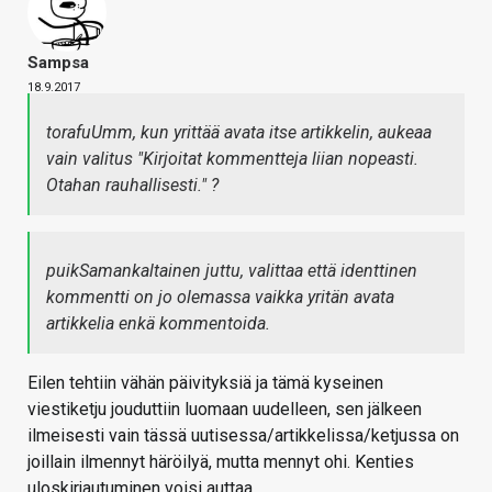
Sampsa
18.9.2017
torafuUmm, kun yrittää avata itse artikkelin, aukeaa
vain valitus "Kirjoitat kommentteja liian nopeasti.
Otahan rauhallisesti." ?
puikSamankaltainen juttu, valittaa että identtinen
kommentti on jo olemassa vaikka yritän avata
artikkelia enkä kommentoida.
Eilen tehtiin vähän päivityksiä ja tämä kyseinen
viestiketju jouduttiin luomaan uudelleen, sen jälkeen
ilmeisesti vain tässä uutisessa/artikkelissa/ketjussa on
joillain ilmennyt häröilyä, mutta mennyt ohi. Kenties
uloskirjautuminen voisi auttaa.