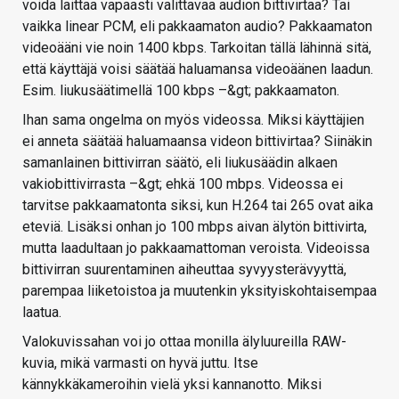
voida laittaa vapaasti valittavaa audion bittivirtaa? Tai
vaikka linear PCM, eli pakkaamaton audio? Pakkaamaton
videoääni vie noin 1400 kbps. Tarkoitan tällä lähinnä sitä,
että käyttäjä voisi säätää haluamansa videoäänen laadun.
Esim. liukusäätimellä 100 kbps –&gt; pakkaamaton.
Ihan sama ongelma on myös videossa. Miksi käyttäjien
ei anneta säätää haluamaansa videon bittivirtaa? Siinäkin
samanlainen bittivirran säätö, eli liukusäädin alkaen
vakiobittivirrasta –&gt; ehkä 100 mbps. Videossa ei
tarvitse pakkaamatonta siksi, kun H.264 tai 265 ovat aika
eteviä. Lisäksi onhan jo 100 mbps aivan älytön bittivirta,
mutta laadultaan jo pakkaamattoman veroista. Videoissa
bittivirran suurentaminen aiheuttaa syvyysterävyyttä,
parempaa liiketoistoa ja muutenkin yksityiskohtaisempaa
laatua.
Valokuvissahan voi jo ottaa monilla älyluureilla RAW-
kuvia, mikä varmasti on hyvä juttu. Itse
kännykkäkameroihin vielä yksi kannanotto. Miksi