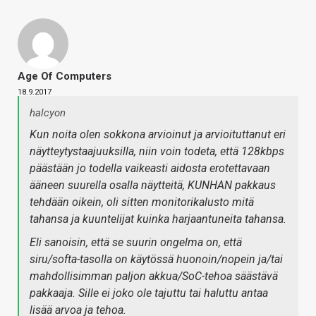
Age Of Computers
18.9.2017
halcyon
Kun noita olen sokkona arvioinut ja arvioituttanut eri
näytteytystaajuuksilla, niin voin todeta, että 128kbps
päästään jo todella vaikeasti aidosta erotettavaan
ääneen suurella osalla näytteitä, KUNHAN pakkaus
tehdään oikein, oli sitten monitorikalusto mitä
tahansa ja kuuntelijat kuinka harjaantuneita tahansa.
Eli sanoisin, että se suurin ongelma on, että
siru/softa-tasolla on käytössä huonoin/nopein ja/tai
mahdollisimman paljon akkua/SoC-tehoa säästävä
pakkaaja. Sille ei joko ole tajuttu tai haluttu antaa
lisää arvoa ja tehoa.