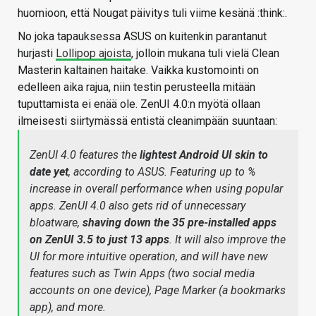
huomioon, että Nougat päivitys tuli viime kesänä :think:.
No joka tapauksessa ASUS on kuitenkin parantanut
hurjasti
Lollipop ajoista
, jolloin mukana tuli vielä Clean
Masterin kaltainen haitake. Vaikka kustomointi on
edelleen aika rajua, niin testin perusteella mitään
tuputtamista ei enää ole. ZenUI 4.0:n myötä ollaan
ilmeisesti siirtymässä entistä cleanimpään suuntaan:
ZenUI 4.0 features the
lightest Android UI skin to
date yet
, according to ASUS. Featuring up to %
increase in overall performance when using popular
apps. ZenUI 4.0 also gets rid of unnecessary
bloatware,
shaving down the 35 pre-installed apps
on ZenUI 3.5 to just 13 apps
. It will also improve the
UI for more intuitive operation, and will have new
features such as Twin Apps (two social media
accounts on one device), Page Marker (a bookmarks
app), and more.