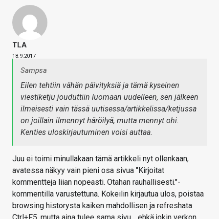
TLA
18.9.2017
Sampsa
Eilen tehtiin vähän päivityksiä ja tämä kyseinen
viestiketju jouduttiin luomaan uudelleen, sen jälkeen
ilmeisesti vain tässä uutisessa/artikkelissa/ketjussa
on joillain ilmennyt häröilyä, mutta mennyt ohi.
Kenties uloskirjautuminen voisi auttaa.
Juu ei toimi minullakaan tämä artikkeli nyt ollenkaan,
avatessa näkyy vain pieni osa sivua "Kirjoitat
kommentteja liian nopeasti. Otahan rauhallisesti."-
kommentilla varustettuna. Kokeilin kirjautua ulos, poistaa
browsing historysta kaiken mahdollisen ja refreshata
Ctrl+F5, mutta aina tulee sama sivu… ehkä jokin verkon