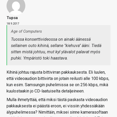
Tupsa
18.9.2017
Age of Computers
Tuossa konserttivideossa on ainaki äänessä
sellainen outo kihinä, sellane "kiehuva" ääni. Tiedä
sitten mistä johtuu, mut kyl ylävalot palavat myös
puhki. Ympäristö toki haastava.
Kihinä johtuu rajusta bittivirran pakkauksesta. Eli luulen,
että videoaudion bittivirta on jotain reilusti alle 100 kbps,
kun esim. Samsungin puhelimissa se on 256 kbps, mikä
kuulostaakin jo CD-laatuiselta detaljeineen.
Mulla ihmetyttää, että miksi tästä paskasta videoaudion
pakkauksesta ei päästä eroon, ei vissiin yhdessäkään
älypuhelimessa? Nimittäin, miksei sinne kamerasoftaan