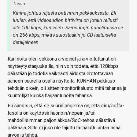
Tupsa
Kihinä johtuu rajusta bittivirran pakkauksesta. Eli
luulen, että videoaudion bittivirta on jotain reilusti
alle 100 kbps, kun esim. Samsungin puhelimissa se
on 256 kbps, mikä kuulostaakin jo CD-laatuiselta
detaljeineen.
Kun noita olen sokkona arvioinut ja arvioituttanut eri
näytteytystaajuuksilla, niin voin todeta, että 128kbps
päästään jo todella vaikeasti aidosta erotettavaan
ääneen suurella osalla näytteitä, KUNHAN pakkaus
tehdään oikein, oli sitten monitorikalusto mitä tahansa ja
kuuntelijat kuinka harjaantuneita tahansa.
Eli sanoisin, että se suurin ongelma on, että siru/softa-
tasolla on käytössä huonoin/nopein ja/tai
mahdollisimman paljon akkua/SoC-tehoa säästävä
pakkaaja. Sille ei joko ole tajuttu tai haluttu antaa lisää
arvoa ja tehoa.