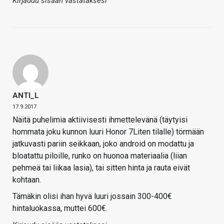
Kirjaudu sisään vastataksesi
ANTI_L
17.9.2017
Näitä puhelimia aktiivisesti ihmettelevänä (täytyisi
hommata joku kunnon luuri Honor 7Liten tilalle) törmään
jatkuvasti pariin seikkaan, joko android on modattu ja
bloatattu piloille, runko on huonoa materiaalia (liian
pehmeä tai liikaa lasia), tai sitten hinta ja rauta eivät
kohtaan.
Tämäkin olisi ihan hyvä luuri jossain 300-400€
hintaluokassa, muttei 600€.