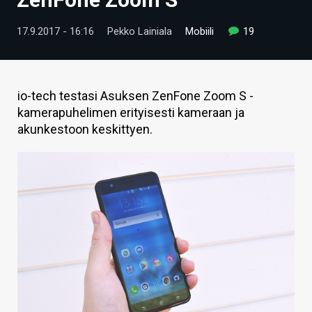
ARTIKKELIT
17.9.2017 - 16:16
Pekko Lainiala
Mobiili
19
VIDEOT
TECHBBS
io-tech testasi Asuksen ZenFone Zoom S -
TIETOA
kamerapuhelimen erityisesti kameraan ja
akunkestoon keskittyen.
HINTA.FI
KAUPPA
VAIHDA TEEMA
HAKU