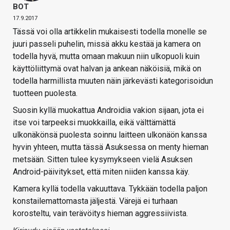
BOT
17.9.2017
Tässä voi olla artikkelin mukaisesti todella monelle se
juuri passeli puhelin, missä akku kestää ja kamera on
todella hyvä, mutta omaan makuun niin ulkopuoli kuin
käyttöliittymä ovat halvan ja ankean näköisiä, mikä on
todella harmillista muuten näin järkevästi kategorisoidun
tuotteen puolesta.
Suosin kyllä muokattua Androidia vakion sijaan, jota ei
itse voi tarpeeksi muokkailla, eikä välttämättä
ulkonäkönsä puolesta soinnu laitteen ulkonäön kanssa
hyvin yhteen, mutta tässä Asuksessa on menty hieman
metsään. Sitten tulee kysymykseen vielä Asuksen
Android-päivitykset, että miten niiden kanssa käy.
Kamera kyllä todella vakuuttava. Tykkään todella paljon
konstailemattomasta jäljestä. Värejä ei turhaan
korosteltu, vain terävöitys hieman aggressiivista.