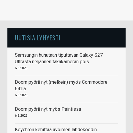
UUTISIA LYHYESTI
Samsungin huhutaan tiputtavan Galaxy S27
Ultrasta neljännen takakameran pois
6.8.2026
Doom pyörii nyt (melkein) myös Commodore
64:llä
6.8.2026
Doom pyörii nyt myös Paintissa
6.8.2026
Keychron kehittää avoimen lähdekoodin