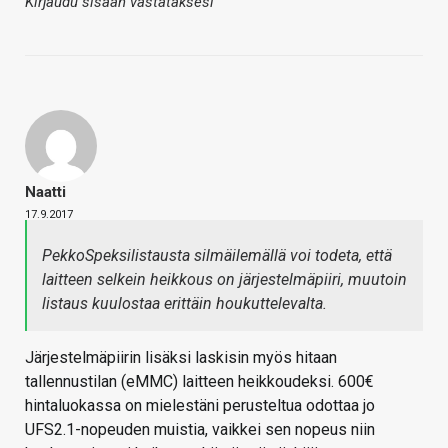
Kirjaudu sisään vastataksesi
Naatti
17.9.2017
PekkoSpeksilistausta silmäilemällä voi todeta, että
laitteen selkein heikkous on järjestelmäpiiri, muutoin
listaus kuulostaa erittäin houkuttelevalta.
Järjestelmäpiirin lisäksi laskisin myös hitaan
tallennustilan (eMMC) laitteen heikkoudeksi. 600€
hintaluokassa on mielestäni perusteltua odottaa jo
UFS2.1-nopeuden muistia, vaikkei sen nopeus niin