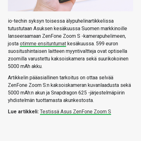
io-techin syksyn toisessa älypuhelinartikkelissa
tutustutaan Asuksen kesäkuussa Suomen markkinoille
lanseeraamaan ZenFone Zoom S -kamerapuhelimeen,
josta
otimme ensituntumat
kesäkuussa. 599 euron
suositushintaisen laitteen myyntivaltteja ovat optisella
zoomilla varustettu kaksoiskamera sekä suurikokoinen
5000 mAh akku.
Artikkelin pääasiallinen tarkoitus on ottaa selvää
ZenFone Zoom S:n kaksoiskameran kuvanlaadusta sekä
5000 mAh:n akun ja Snapdragon 625 -järjestelmäpiirin
yhdistelmän tuottamasta akunkestosta.
Lue artikkeli:
Testissä Asus ZenFone Zoom S