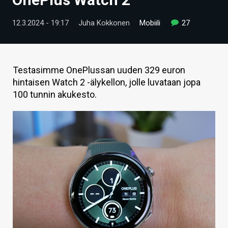
ARTIKKELIT
12.3.2024 - 19:17
Juha Kokkonen
Mobiili
27
VIDEOT
TECHBBS
Testasimme OnePlussan uuden 329 euron
TIETOA
hintaisen Watch 2 -älykellon, jolle luvataan jopa
100 tunnin akukesto.
HINTA.FI
KAUPPA
VAIHDA TEEMA
HAKU