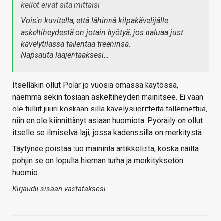
kellot eivät sitä mittaisi
Voisin kuvitella, että lähinnä kilpakävelijälle
askeltiheydestä on jotain hyötyä, jos haluaa just
kävelytilassa tallentaa treeninsä.
Napsauta laajentaaksesi…
Itselläkin ollut Polar jo vuosia omassa käytössä,
näemmä sekin tosiaan askeltiheyden mainitsee. Ei vaan
ole tullut juuri koskaan sillä kävelysuoritteita tallennettua,
niin en ole kiinnittänyt asiaan huomiota. Pyöräily on ollut
itselle se ilmiselvä laji, jossa kadenssilla on merkitystä.
Täytynee poistaa tuo maininta artikkelista, koska näiltä
pohjin se on lopulta hieman turha ja merkityksetön
huomio.
Kirjaudu sisään vastataksesi