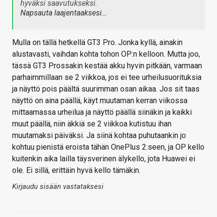
hyväksi saavutukseksi.
Napsauta laajentaaksesi…
Mulla on tällä hetkellä GT3 Pro. Jonka kyllä, ainakin
alustavasti, vaihdan kohta tohon OP:n kelloon. Mutta joo,
tässä GT3 Prossakin kestää akku hyvin pitkään, varmaan
parhaimmillaan se 2 viikkoa, jos ei tee urheilusuorituksia
ja näyttö pois päältä suurimman osan aikaa. Jos sit taas
näyttö on aina päällä, käyt muutaman kerran viikossa
mittaamassa urheilua ja näyttö päällä siinäkin ja kaikki
muut päällä, niin äkkiä se 2 viikkoa kutistuu ihan
muutamaksi päiväksi. Ja siinä kohtaa puhutaankin jo
kohtuu pienistä eroista tähän OnePlus 2:seen, ja OP kello
kuitenkin aika lailla täysverinen älykello, jota Huawei ei
ole. Ei sillä, erittäin hyvä kello tämäkin.
Kirjaudu sisään vastataksesi