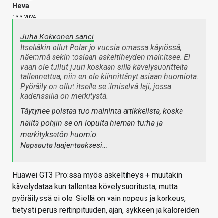
Heva
13.3.2024
Juha Kokkonen sanoi
Itselläkin ollut Polar jo vuosia omassa käytössä,
näemmä sekin tosiaan askeltiheyden mainitsee. Ei
vaan ole tullut juuri koskaan sillä kävelysuoritteita
tallennettua, niin en ole kiinnittänyt asiaan huomiota.
Pyöräily on ollut itselle se ilmiselvä laji, jossa
kadenssilla on merkitystä.
Täytynee poistaa tuo maininta artikkelista, koska
näiltä pohjin se on lopulta hieman turha ja
merkityksetön huomio.
Napsauta laajentaaksesi…
Huawei GT3 Pro:ssa myös askeltiheys + muutakin
kävelydataa kun tallentaa kövelysuoritusta, mutta
pyöräilyssä ei ole. Siellä on vain nopeus ja korkeus,
tietysti perus reitinpituuden, ajan, sykkeen ja kaloreiden