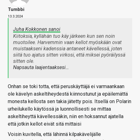
Tumbbi
13.3.2024
Juha Kokkonen sanoi
Kiitoksia, kyllähän tuo käy järkeen kun sen noin
muotoilee. Harvemmin vaan kellot myöskään ovat
muistaakseni kadenssia antaneet kävellessä, joten
siitä tuo ajatus sitten virkosi, että miksei pyöräilyssä
sitten ole.
Napsauta laajentaaksesi…
Onhan se toki totta, että peruskäyttäjä ei varmaankaan
ole kävelyn askeltiheydestä kiinnostunut ja epäilemättä
monesta kellosta sen takia jätetty pois. Itsellä on Polarin
urheilukello käytössä ja luonnollisesti se mittaa
askeltiheyttä kävellessäkin, niin en hoksannut ajatella
että jotkin kellot eivät sitä mittaisi
Voisin kuvitella, että lähinnä kilpakävelijälle