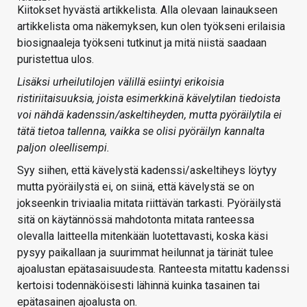
Kiitokset hyvästä artikkelista. Alla olevaan lainaukseen
artikkelista oma näkemyksen, kun olen työkseni erilaisia
biosignaaleja työkseni tutkinut ja mitä niistä saadaan
puristettua ulos.
Lisäksi urheilutilojen välillä esiintyi erikoisia
ristiriitaisuuksia, joista esimerkkinä kävelytilan tiedoista
voi nähdä kadenssin/askeltiheyden, mutta pyöräilytila ei
tätä tietoa tallenna, vaikka se olisi pyöräilyn kannalta
paljon oleellisempi.
Syy siihen, että kävelystä kadenssi/askeltiheys löytyy
mutta pyöräilystä ei, on siinä, että kävelystä se on
jokseenkin triviaalia mitata riittävän tarkasti. Pyöräilystä
sitä on käytännössä mahdotonta mitata ranteessa
olevalla laitteella mitenkään luotettavasti, koska käsi
pysyy paikallaan ja suurimmat heilunnat ja tärinät tulee
ajoalustan epätasaisuudesta. Ranteesta mitattu kadenssi
kertoisi todennäköisesti lähinnä kuinka tasainen tai
epätasainen ajoalusta on.