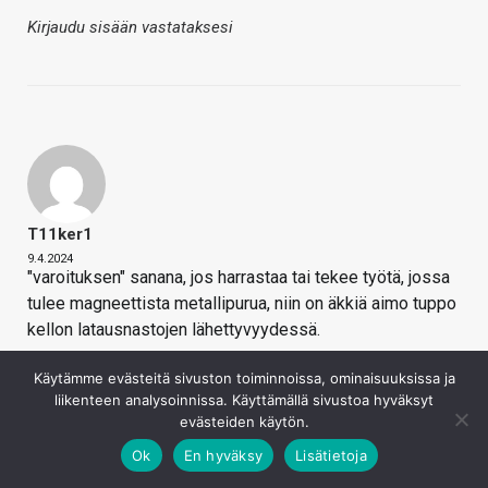
Kirjaudu sisään vastataksesi
T11ker1
9.4.2024
"varoituksen" sanana, jos harrastaa tai tekee työtä, jossa
tulee magneettista metallipurua, niin on äkkiä aimo tuppo
kellon latausnastojen lähettyvyydessä.
Kirjaudu sisään vastataksesi
Käytämme evästeitä sivuston toiminnoissa, ominaisuuksissa ja
liikenteen analysoinnissa. Käyttämällä sivustoa hyväksyt
evästeiden käytön.
Ok
En hyväksy
Lisätietoja