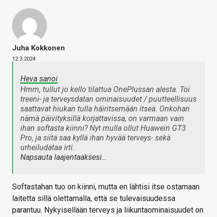
Juha Kokkonen
12.3.2024
Heva sanoi
Hmm, tullut jo kello tilattua OnePlussan alesta. Toi
treeni- ja terveysdatan ominaisuudet / puutteellisuus
saattavat hiukan tulla häiritsemään itseä. Onkohan
nämä päivityksillä korjattavissa, on varmaan vain
ihan softasta kiinni? Nyt mulla ollut Huawein GT3
Pro, ja siitä saa kyllä ihan hyvää terveys- sekä
urheiludataa irti.
Napsauta laajentaaksesi…
Softastahan tuo on kiinni, mutta en lähtisi itse ostamaan
laitetta sillä olettamalla, että se tulevaisuudessa
parantuu. Nykyisellään terveys ja liikuntaominaisuudet on