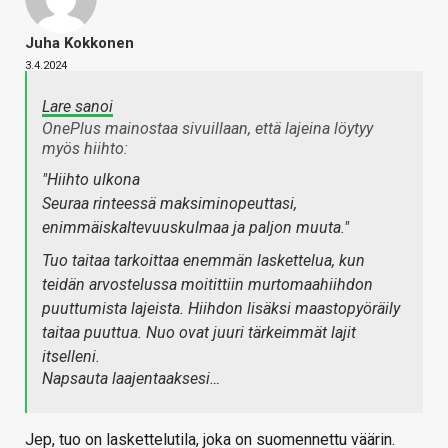
Juha Kokkonen
3.4.2024
Lare sanoi
OnePlus mainostaa sivuillaan, että lajeina löytyy
myös hiihto:
"Hiihto ulkona
Seuraa rinteessä maksiminopeuttasi,
enimmäiskaltevuuskulmaa ja paljon muuta."
Tuo taitaa tarkoittaa enemmän laskettelua, kun
teidän arvostelussa moitittiin murtomaahiihdon
puuttumista lajeista. Hiihdon lisäksi maastopyöräily
taitaa puuttua. Nuo ovat juuri tärkeimmät lajit
itselleni.
Napsauta laajentaaksesi…
Jep, tuo on laskettelutila, joka on suomennettu väärin.