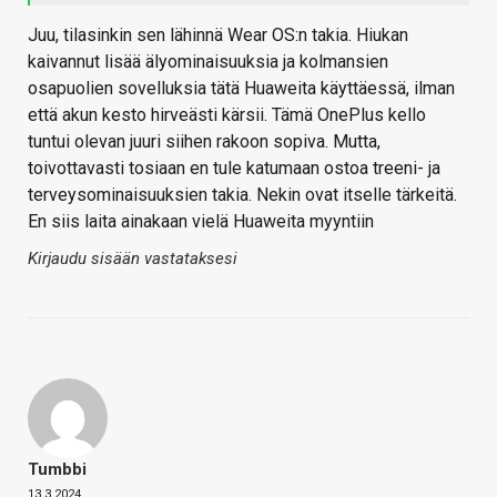
Juu, tilasinkin sen lähinnä Wear OS:n takia. Hiukan
kaivannut lisää älyominaisuuksia ja kolmansien
osapuolien sovelluksia tätä Huaweita käyttäessä, ilman
että akun kesto hirveästi kärsii. Tämä OnePlus kello
tuntui olevan juuri siihen rakoon sopiva. Mutta,
toivottavasti tosiaan en tule katumaan ostoa treeni- ja
terveysominaisuuksien takia. Nekin ovat itselle tärkeitä.
En siis laita ainakaan vielä Huaweita myyntiin
Kirjaudu sisään vastataksesi
Tumbbi
13.3.2024