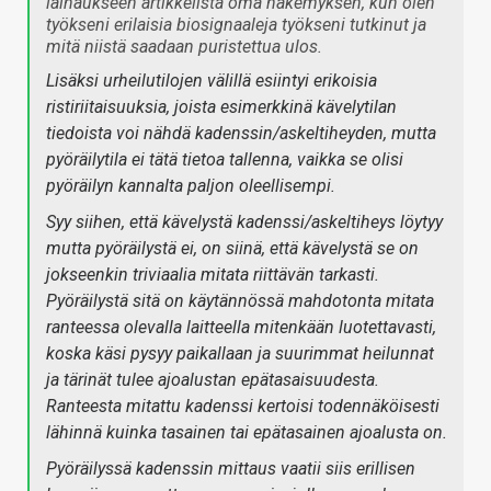
lainaukseen artikkelista oma näkemyksen, kun olen
työkseni erilaisia biosignaaleja työkseni tutkinut ja
mitä niistä saadaan puristettua ulos.
Lisäksi urheilutilojen välillä esiintyi erikoisia
ristiriitaisuuksia, joista esimerkkinä kävelytilan
tiedoista voi nähdä kadenssin/askeltiheyden, mutta
pyöräilytila ei tätä tietoa tallenna, vaikka se olisi
pyöräilyn kannalta paljon oleellisempi.
Syy siihen, että kävelystä kadenssi/askeltiheys löytyy
mutta pyöräilystä ei, on siinä, että kävelystä se on
jokseenkin triviaalia mitata riittävän tarkasti.
Pyöräilystä sitä on käytännössä mahdotonta mitata
ranteessa olevalla laitteella mitenkään luotettavasti,
koska käsi pysyy paikallaan ja suurimmat heilunnat
ja tärinät tulee ajoalustan epätasaisuudesta.
Ranteesta mitattu kadenssi kertoisi todennäköisesti
lähinnä kuinka tasainen tai epätasainen ajoalusta on.
Pyöräilyssä kadenssin mittaus vaatii siis erillisen