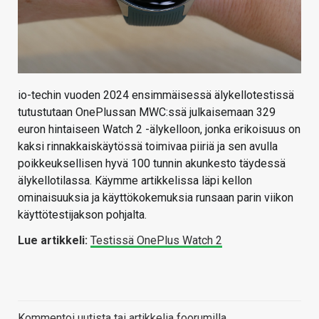
io-techin vuoden 2024 ensimmäisessä älykellotestissä
tutustutaan OnePlussan MWC:ssä julkaisemaan 329
euron hintaiseen Watch 2 -älykelloon, jonka erikoisuus on
kaksi rinnakkaiskäytössä toimivaa piiriä ja sen avulla
poikkeuksellisen hyvä 100 tunnin akunkesto täydessä
älykellotilassa. Käymme artikkelissa läpi kellon
ominaisuuksia ja käyttökokemuksia runsaan parin viikon
käyttötestijakson pohjalta.
Lue artikkeli:
Testissä OnePlus Watch 2
Kommentoi uutista tai artikkelia foorumilla