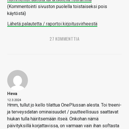
(Kommentointi sivuston puolella toistaiseksi pois
käytöstä)
Lähetä palautetta / raportoi kirjoitusvirheestä
27 KOMMENTTIA
Heva
12.3.2024
Hmm, tullut jo kello tilattua OnePlussan alesta. Toi treeni-
ja terveysdatan ominaisuudet / puutteellisuus saattavat
hiukan tulla häiritsemään itseä. Onkohan nämä
päivityksillä korjattavissa, on varmaan vain ihan softasta