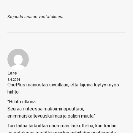
Kirjaudu sisään vastataksesi
Lare
3.4.2024
OnePlus mainostaa sivuillaan, että lajeina löytyy myös
hiihto:
"Hiihto ulkona
Seuraa rinteessä maksiminopeuttasi,
enimmäiskaltevuuskulmaa ja paljon muuta."
Tuo taitaa tarkoittaa enemmän laskettelua, kun teidän
arvostelussa moitittiin murtomaahiihdon puuttumista