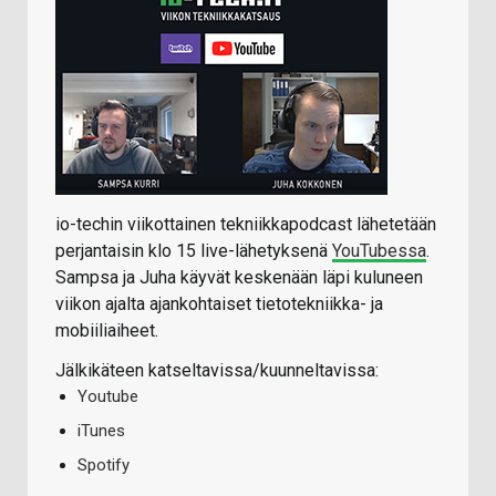
io-techin viikottainen tekniikkapodcast lähetetään
perjantaisin klo 15 live-lähetyksenä
YouTubessa
.
Sampsa ja Juha käyvät keskenään läpi kuluneen
viikon ajalta ajankohtaiset tietotekniikka- ja
mobiiliaiheet.
Jälkikäteen katseltavissa/kuunneltavissa:
Youtube
iTunes
Spotify