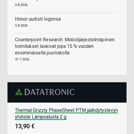
5.8.2026
Honor uudisti logonsa
5.8.2026
Counterpoint Research: Mobiilijärjestelmäpiirien
toimitukset laskivat jopa 15 % vuoden
ensimmäisellä puoliskolla
31.7.2026
Thermal Grizzly PhaseSheet PTM jäähdytyslevyn
yhdiste Lämpöalusta 2 g
13,90 €