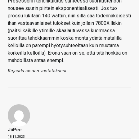
Prosessorin tehonkulutus suhteessa suoritustehoon
nousee suurin piirtein eksponentiaalisesti. Jos tuo
prossu lukitaan 140 wattiin, niin sillä saa todennäköisesti
ihan vastaavanlaiset tulokset kuin jollain 7800X:lläkin
(paitsi kaikille ytimille skaalautuvassa kuormassa
suorittaa tehokkaammin koska monta ydintä matalilla
kelloilla on parempi hyötysuhteeltaan kuin muutama
korkeilla kelloilla). Erona vaan on se, että sitä hönkää on
mahdollista antaa enempi.
Kirjaudu sisään vastataksesi
JiiPee
18.11.2023