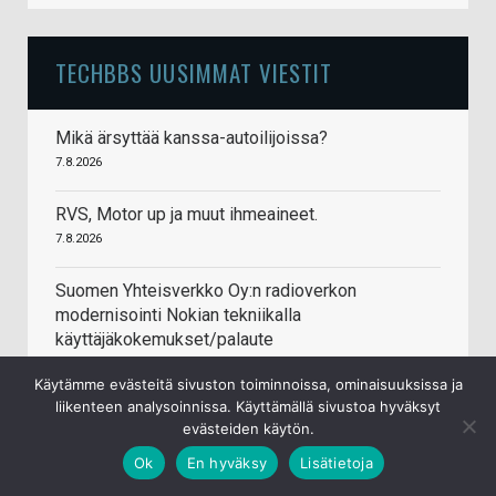
TECHBBS UUSIMMAT VIESTIT
Mikä ärsyttää kanssa-autoilijoissa?
7.8.2026
RVS, Motor up ja muut ihmeaineet.
7.8.2026
Suomen Yhteisverkko Oy:n radioverkon
modernisointi Nokian tekniikalla
käyttäjäkokemukset/palaute
7.8.2026
Käytämme evästeitä sivuston toiminnoissa, ominaisuuksissa ja
liikenteen analysoinnissa. Käyttämällä sivustoa hyväksyt
Via dolorosa (pelikone halvalla)
evästeiden käytön.
7.8.2026
Ok
En hyväksy
Lisätietoja
Netin kauppapaikat(Tori, huuto, ebay, ...)