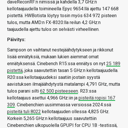
daveReconRF:n nimissä ja kahdella 3,7 GHz:n
kellotaajuudella toimineella Epyc 9654:llä ajettu 147 668
pistettä. HWBotista löytyy tosin myös 634 972 pisteen
tulos, mutta AMD:n FX-8320:lla reilun 4,2 GHz:n
taajuudella ajettu tulos on selvästi virheellinen.
Päivitys:
Sampson on vaihtanut nestejäähdytykseen ja rikkonut
lisää ennätyksiä, mukaan lukien aiemmat omat
ennätyksensä. Cinebench R15:ssa ennätys on nyt
25 189
pistettä
, joka saavutettiin tasan 5 GHz:n kellotaajuudella.
R20:ssa kellotaajuudeksi saatiin jostain syystä
aavistuksen ilmajäähdytystä matalampi 4,791 GHz, mutta
tulos parani silti
62 500 pisteeseen
. R23:ssa
kellotaajuus asettui 4,966 GHz:iin ja
pisteitä ropisi 167
309
. Cinebenchien uusimmassa versiossa 2024:ssä
pisteitä tuli 8022
kellotaajuuden ollessa 4,825 GHz.
Korkein 5,265 GHz:n kellotaajuus saavutettiin
Cinebenchien ulkopuolella GPUPI for CPU 1B -testissä,