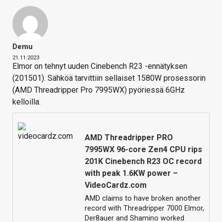
Demu
21.11.2023
Elmor on tehnyt uuden Cinebench R23 -ennätyksen
(201501). Sähköä tarvittiin sellaiset 1580W prosessorin
(AMD Threadripper Pro 7995WX) pyöriessä 6GHz
kelloilla.
AMD Threadripper PRO
7995WX 96-core Zen4 CPU rips
201K Cinebench R23 OC record
with peak 1.6KW power –
VideoCardz.com
AMD claims to have broken another
record with Threadripper 7000 Elmor,
Der8auer and Shamino worked