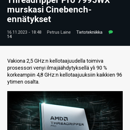
ARTIKKELIT
murskasi Cinebench-
ennätykset
VIDEOT
TECHBBS
16.11.2023 - 18:48
Petrus Laine
Tietotekniikka
14
TIETOA
HINTA.FI
Vakiona 2,5 GHz:n kellotaajuudella toimiva
prosessori venyi ilmajäähdytyksellä yli 90 %
KAUPPA
korkeampiin 4,8 GHz:n kellotaajuuksiin kaikkien 96
VAIHDA TEEMA
ytimen osalta.
HAKU