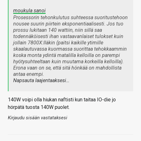
moukula sanoi
Prosessorin tehonkulutus suhteessa suoritustehoon
nousee suurin piirtein eksponentiaalisesti. Jos tuo
prossu lukitaan 140 wattiin, niin sillä saa
todennäköisesti ihan vastaavanlaiset tulokset kuin
jollain 7800X:lläkin (paitsi kaikille ytimille
skaalautuvassa kuormassa suorittaa tehokkaammin
koska monta ydintä matalilla kelloilla on parempi
hyötysuhteeltaan kuin muutama korkeilla kelloilla).
Erona vaan on se, että sitä hönkää on mahdollista
antaa enempi.
Napsauta laajentaaksesi…
140W voipi olla hiukan naftisti kun taitaa IO-die jo
hörpätä tuosta 140W puolet.
Kirjaudu sisään vastataksesi