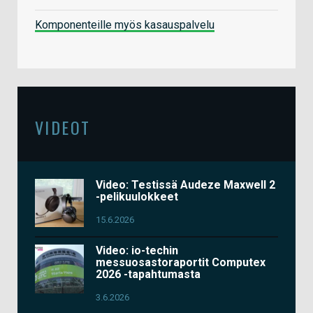
Komponenteille myös kasauspalvelu
VIDEOT
Video: Testissä Audeze Maxwell 2
-pelikuulokkeet
15.6.2026
Video: io-techin
messuosastoraportit Computex
2026 -tapahtumasta
3.6.2026