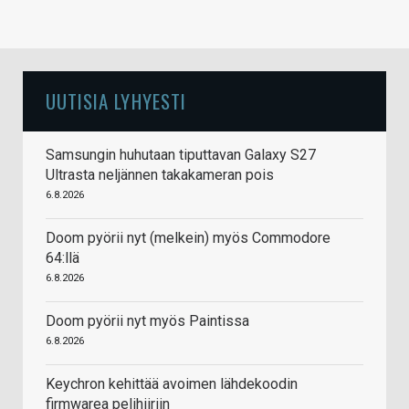
UUTISIA LYHYESTI
Samsungin huhutaan tiputtavan Galaxy S27
Ultrasta neljännen takakameran pois
6.8.2026
Doom pyörii nyt (melkein) myös Commodore
64:llä
6.8.2026
Doom pyörii nyt myös Paintissa
6.8.2026
Keychron kehittää avoimen lähdekoodin
firmwarea pelihiiriin