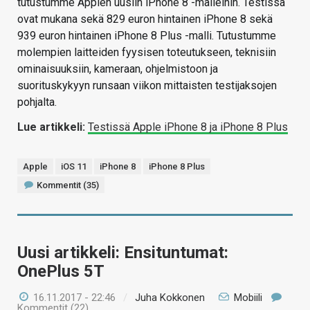
tutustumme Applen uusiin iPhone 8 -malleihin. Testissä
ovat mukana sekä 829 euron hintainen iPhone 8 sekä
939 euron hintainen iPhone 8 Plus -malli. Tutustumme
molempien laitteiden fyysisen toteutukseen, teknisiin
ominaisuuksiin, kameraan, ohjelmistoon ja
suorituskykyyn runsaan viikon mittaisten testijaksojen
pohjalta.
Lue artikkeli:
Testissä Apple iPhone 8 ja iPhone 8 Plus
Apple
iOS 11
iPhone 8
iPhone 8 Plus
Kommentit (35)
Uusi artikkeli: Ensituntumat:
OnePlus 5T
16.11.2017 - 22:46
/
Juha Kokkonen
Mobiili
Kommentit (22)