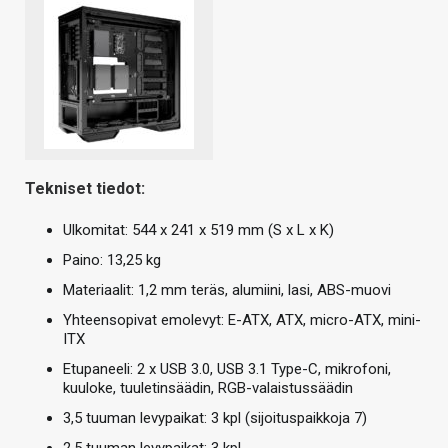
Tekniset tiedot:
Ulkomitat: 544 x 241 x 519 mm (S x L x K)
Paino: 13,25 kg
Materiaalit: 1,2 mm teräs, alumiini, lasi, ABS-muovi
Yhteensopivat emolevyt: E-ATX, ATX, micro-ATX, mini-
ITX
Etupaneeli: 2 x USB 3.0, USB 3.1 Type-C, mikrofoni,
kuuloke, tuuletinsäädin, RGB-valaistussäädin
3,5 tuuman levypaikat: 3 kpl (sijoituspaikkoja 7)
2,5 tuuman levypaikat: 3 kpl