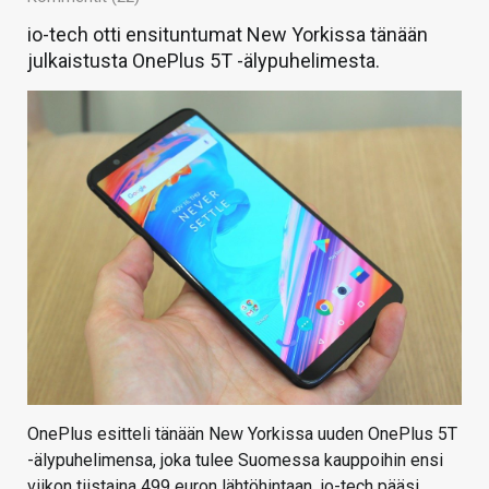
io-tech otti ensituntumat New Yorkissa tänään
julkaistusta OnePlus 5T -älypuhelimesta.
OnePlus esitteli tänään New Yorkissa uuden OnePlus 5T
-älypuhelimensa, joka tulee Suomessa kauppoihin ensi
viikon tiistaina 499 euron lähtöhintaan. io-tech pääsi