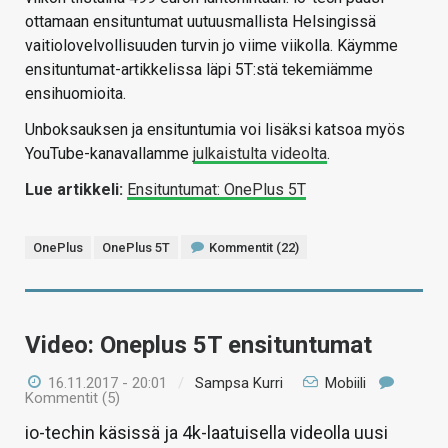
ottamaan ensituntumat uutuusmallista Helsingissä
vaitiolovelvollisuuden turvin jo viime viikolla. Käymme
ensituntumat-artikkelissa läpi 5T:stä tekemiämme
ensihuomioita.
Unboksauksen ja ensituntumia voi lisäksi katsoa myös
YouTube-kanavallamme
julkaistulta videolta
.
Lue artikkeli:
Ensituntumat: OnePlus 5T
OnePlus
OnePlus 5T
Kommentit (22)
Video: Oneplus 5T ensituntumat
16.11.2017 - 20:01
/
Sampsa Kurri
Mobiili
Kommentit (5)
io-techin käsissä ja 4k-laatuisella videolla uusi