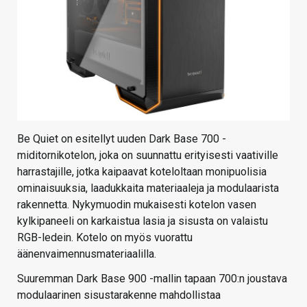
Be Quiet on esitellyt uuden Dark Base 700 -
miditornikotelon, joka on suunnattu erityisesti vaativille
harrastajille, jotka kaipaavat koteloltaan monipuolisia
ominaisuuksia, laadukkaita materiaaleja ja modulaarista
rakennetta. Nykymuodin mukaisesti kotelon vasen
kylkipaneeli on karkaistua lasia ja sisusta on valaistu
RGB-ledein. Kotelo on myös vuorattu
äänenvaimennusmateriaalilla.
Suuremman Dark Base 900 -mallin tapaan 700:n joustava
modulaarinen sisustarakenne mahdollistaa