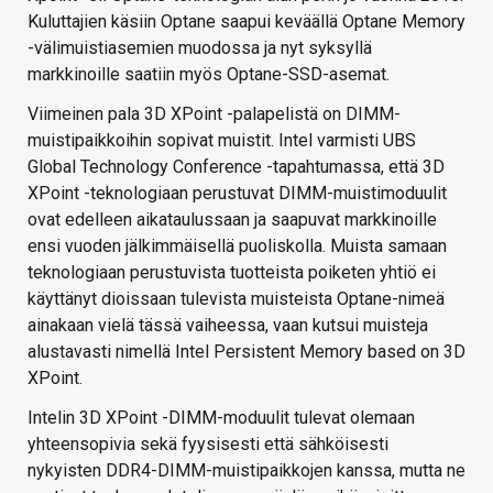
Kuluttajien käsiin Optane saapui keväällä Optane Memory
-välimuistiasemien muodossa ja nyt syksyllä
markkinoille saatiin myös Optane-SSD-asemat.
Viimeinen pala 3D XPoint -palapelistä on DIMM-
muistipaikkoihin sopivat muistit. Intel varmisti UBS
Global Technology Conference -tapahtumassa, että 3D
XPoint -teknologiaan perustuvat DIMM-muistimoduulit
ovat edelleen aikataulussaan ja saapuvat markkinoille
ensi vuoden jälkimmäisellä puoliskolla. Muista samaan
teknologiaan perustuvista tuotteista poiketen yhtiö ei
käyttänyt dioissaan tulevista muisteista Optane-nimeä
ainakaan vielä tässä vaiheessa, vaan kutsui muisteja
alustavasti nimellä Intel Persistent Memory based on 3D
XPoint.
Intelin 3D XPoint -DIMM-moduulit tulevat olemaan
yhteensopivia sekä fyysisesti että sähköisesti
nykyisten DDR4-DIMM-muistipaikkojen kanssa, mutta ne