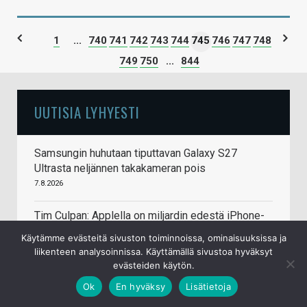
1
...
740
741
742
743
744
745
746
747
748
749
750
...
844
UUTISIA LYHYESTI
Samsungin huhutaan tiputtavan Galaxy S27
Ultrasta neljännen takakameran pois
7.8.2026
Tim Culpan: Applella on miljardin edestä iPhone-
puhelinten siruja odottamassa muistipiirejä
Käytämme evästeitä sivuston toiminnoissa, ominaisuuksissa ja
7.8.2026
liikenteen analysoinnissa. Käyttämällä sivustoa hyväksyt
evästeiden käytön.
Doom pyörii nyt (melkein) myös Commodore
Ok
En hyväksy
Lisätietoja
64:llä