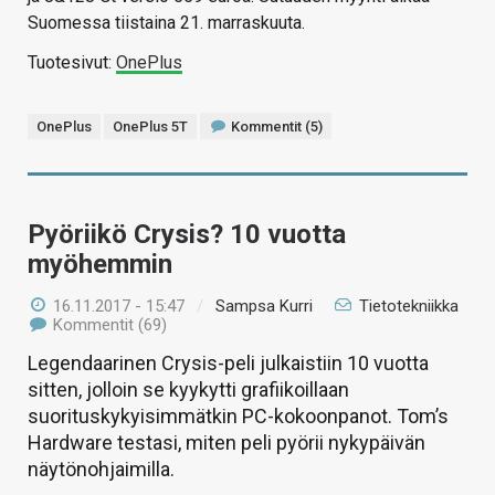
Suomessa tiistaina 21. marraskuuta.
Tuotesivut:
OnePlus
OnePlus
OnePlus 5T
Kommentit (5)
Pyöriikö Crysis? 10 vuotta
myöhemmin
16.11.2017 - 15:47
/
Sampsa Kurri
Tietotekniikka
Kommentit (69)
Legendaarinen Crysis-peli julkaistiin 10 vuotta
sitten, jolloin se kyykytti grafiikoillaan
suorituskykyisimmätkin PC-kokoonpanot. Tom’s
Hardware testasi, miten peli pyörii nykypäivän
näytönohjaimilla.