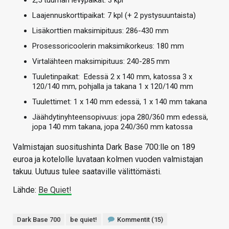
Laajennuskorttipaikat: 7 kpl (+ 2 pystysuuntaista)
Lisäkorttien maksimipituus: 286-430 mm
Prosessoricoolerin maksimikorkeus: 180 mm
Virtalähteen maksimipituus: 240-285 mm
Tuuletinpaikat: Edessä 2 x 140 mm, katossa 3 x
120/140 mm, pohjalla ja takana 1 x 120/140 mm
Tuulettimet: 1 x 140 mm edessä, 1 x 140 mm takana
Jäähdytinyhteensopivuus: jopa 280/360 mm edessä,
jopa 140 mm takana, jopa 240/360 mm katossa
Valmistajan suositushinta Dark Base 700:lle on 189
euroa ja kotelolle luvataan kolmen vuoden valmistajan
takuu. Uutuus tulee saataville välittömästi.
Lähde:
Be Quiet!
Dark Base 700
be quiet!
Kommentit (15)