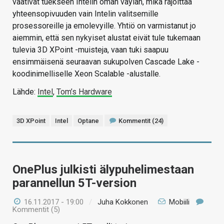
vaativat tuekseen Intelin oman väylän, mikä rajoittaa
yhteensopivuuden vain Intelin valitsemille
prosessoreille ja emolevyille. Yhtiö on varmistanut jo
aiemmin, että sen nykyiset alustat eivät tule tukemaan
tulevia 3D XPoint -muisteja, vaan tuki saapuu
ensimmäisenä seuraavan sukupolven Cascade Lake -
koodinimelliselle Xeon Scalable -alustalle.
Lähde:
Intel
,
Tom’s Hardware
3D XPoint
Intel
Optane
Kommentit (24)
OnePlus julkisti älypuhelimestaan
parannellun 5T-version
16.11.2017 - 19:00
/
Juha Kokkonen
Mobiili
Kommentit (5)