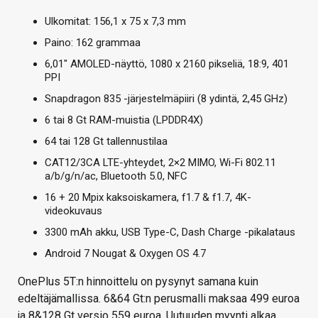
Ulkomitat: 156,1 x 75 x 7,3 mm
Paino: 162 grammaa
6,01″ AMOLED-näyttö, 1080 x 2160 pikseliä, 18:9, 401
PPI
Snapdragon 835 -järjestelmäpiiri (8 ydintä, 2,45 GHz)
6 tai 8 Gt RAM-muistia (LPDDR4X)
64 tai 128 Gt tallennustilaa
CAT12/3CA LTE-yhteydet, 2×2 MIMO, Wi-Fi 802.11
a/b/g/n/ac, Bluetooth 5.0, NFC
16 + 20 Mpix kaksoiskamera, f1.7 & f1.7, 4K-
videokuvaus
3300 mAh akku, USB Type-C, Dash Charge -pikalataus
Android 7 Nougat & Oxygen OS 4.7
OnePlus 5T:n hinnoittelu on pysynyt samana kuin
edeltäjämallissa. 6&64 Gt:n perusmalli maksaa 499 euroa
ja 8&128 Gt versio 559 euroa. Uutuuden myynti alkaa