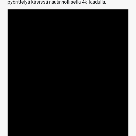
pyörittelyä käsissä nautinnollisella 4k-laadulla.