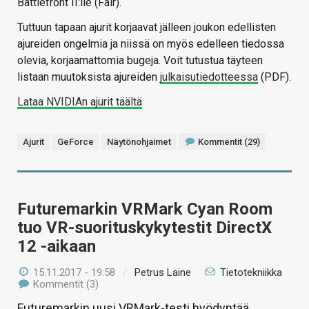
Battlefront II:lle (Fair).
Tuttuun tapaan ajurit korjaavat jälleen joukon edellisten
ajureiden ongelmia ja niissä on myös edelleen tiedossa
olevia, korjaamattomia bugeja. Voit tutustua täyteen
listaan muutoksista ajureiden
julkaisutiedotteessa
(PDF).
Lataa NVIDIAn ajurit täältä
Ajurit
GeForce
Näytönohjaimet
Kommentit (29)
Futuremarkin VRMark Cyan Room
tuo VR-suorituskykytestit DirectX
12 -aikaan
15.11.2017 - 19:58
/
Petrus Laine
Tietotekniikka
Kommentit (3)
Futuremarkin uusi VRMark-testi hyödyntää