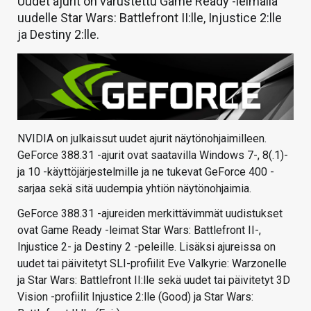
Uudet ajurit on varustettu Game Ready -leimalla
uudelle Star Wars: Battlefront II:lle, Injustice 2:lle
ja Destiny 2:lle.
NVIDIA on julkaissut uudet ajurit näytönohjaimilleen.
GeForce 388.31 -ajurit ovat saatavilla Windows 7-, 8(.1)-
ja 10 -käyttöjärjestelmille ja ne tukevat GeForce 400 -
sarjaa sekä sitä uudempia yhtiön näytönohjaimia.
GeForce 388.31 -ajureiden merkittävimmät uudistukset
ovat Game Ready -leimat Star Wars: Battlefront II-,
Injustice 2- ja Destiny 2 -peleille. Lisäksi ajureissa on
uudet tai päivitetyt SLI-profiilit Eve Valkyrie: Warzonelle
ja Star Wars: Battlefront II:lle sekä uudet tai päivitetyt 3D
Vision -profiilit Injustice 2:lle (Good) ja Star Wars: