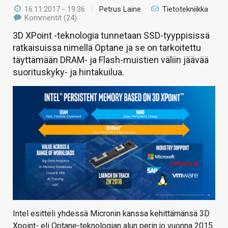
16.11.2017 - 19:36
/
Petrus Laine
Tietotekniikka
Kommentit (24)
3D XPoint -teknologia tunnetaan SSD-tyyppisissä
ratkaisuissa nimellä Optane ja se on tarkoitettu
täyttämään DRAM- ja Flash-muistien väliin jäävää
suorituskyky- ja hintakuilua.
Intel esitteli yhdessä Micronin kanssa kehittämänsä 3D
Xpoint- eli Optane-teknologian alun perin jo vuonna 2015.