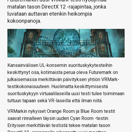
matalan tason DirectX 12 -rajapintaa, jonka
luvataan auttavan etenkin heikompia
kokoonpanoja.
Kansainvälisen UL-konsernin suorituskykytesteihin
keskittynyt osa, kotimaista perua oleva Futuremark on
julkaisemassa merkittävän päivityksen yhtiön VRMark-
testikokonaisuuteen. Huolimatta keskittymisestä
suorituskykyyn virtuaalilaseilla uusi testi tulee toimimaan
tuttuun tapaan sekä VR-laseilla että ilman niitä.
VRMarkin nykyiset Orange Room ja Blue Room testit
saavat rinnalleen täysin uuden Cyan Room -testin.
Erityisen merkittävän testistä tekee matalan tason