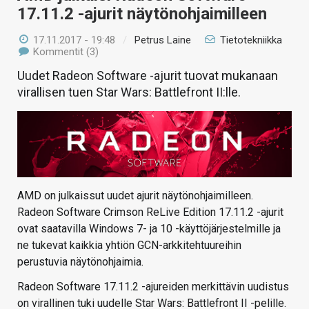
17.11.2 -ajurit näytönohjaimilleen
17.11.2017 - 19:48
/
Petrus Laine
Tietotekniikka
Kommentit (3)
Uudet Radeon Software -ajurit tuovat mukanaan
virallisen tuen Star Wars: Battlefront II:lle.
AMD on julkaissut uudet ajurit näytönohjaimilleen.
Radeon Software Crimson ReLive Edition 17.11.2 -ajurit
ovat saatavilla Windows 7- ja 10 -käyttöjärjestelmille ja
ne tukevat kaikkia yhtiön GCN-arkkitehtuureihin
perustuvia näytönohjaimia.
Radeon Software 17.11.2 -ajureiden merkittävin uudistus
on virallinen tuki uudelle Star Wars: Battlefront II -pelille.