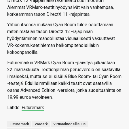
DirectX 12 -rajapinnalle rakennettu uusi moottori.
Aiemmat VRMark-testit hyödynsivät vain vanhempaa,
korkeamman tason DirectX 11 -rajapintaa.
Yhtiön itsensä mukaan Cyan Room tulee osoittamaan
miten matalan tason DirectX 12 -rajapinnan
hyödyntäminen mahdollistaa visuaalisesti vakuuttavat
VR-kokemukset hieman heikompitehoisillakin
kokoonpanoilla.
Futuremarkin VRMark Cyan Room -päivitys julkaistaan
22. marraskuuta. Testiohjelman perusversio on saatavilla
ilmaiseksi, mutta se ei sisällä Blue Room- tai Cyan Room
-testejä. Edullisimmillaan kaikki testit ovat saatavilla
osana Advanced Edition -versiota, jonka suositushinta on
19,99 euroa veroineen.
Lähde:
Futuremark
Futuremark
VRMark
Virtuaalitodellisuus