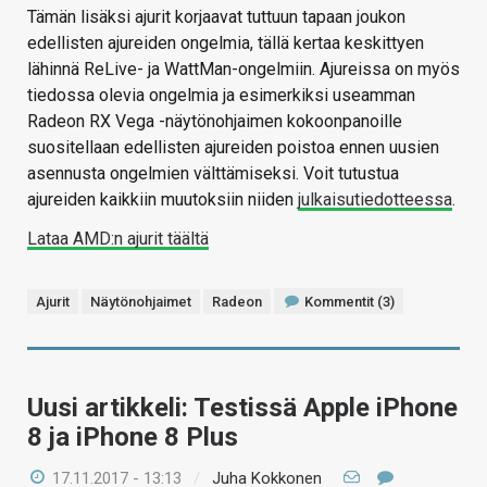
Tämän lisäksi ajurit korjaavat tuttuun tapaan joukon
edellisten ajureiden ongelmia, tällä kertaa keskittyen
lähinnä ReLive- ja WattMan-ongelmiin. Ajureissa on myös
tiedossa olevia ongelmia ja esimerkiksi useamman
Radeon RX Vega -näytönohjaimen kokoonpanoille
suositellaan edellisten ajureiden poistoa ennen uusien
asennusta ongelmien välttämiseksi. Voit tutustua
ajureiden kaikkiin muutoksiin niiden
julkaisutiedotteessa
.
Lataa AMD:n ajurit täältä
Ajurit
Näytönohjaimet
Radeon
Kommentit (3)
Uusi artikkeli: Testissä Apple iPhone
8 ja iPhone 8 Plus
17.11.2017 - 13:13
/
Juha Kokkonen