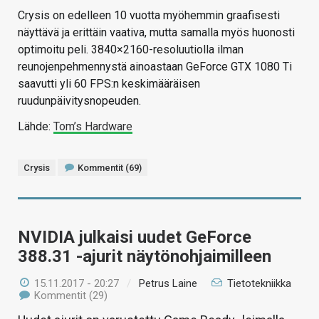
Crysis on edelleen 10 vuotta myöhemmin graafisesti
näyttävä ja erittäin vaativa, mutta samalla myös huonosti
optimoitu peli. 3840×2160-resoluutiolla ilman
reunojenpehmennystä ainoastaan GeForce GTX 1080 Ti
saavutti yli 60 FPS:n keskimääräisen
ruudunpäivitysnopeuden.
Lähde:
Tom’s Hardware
Crysis
Kommentit (69)
NVIDIA julkaisi uudet GeForce
388.31 -ajurit näytönohjaimilleen
15.11.2017 - 20:27
/
Petrus Laine
Tietotekniikka
Kommentit (29)