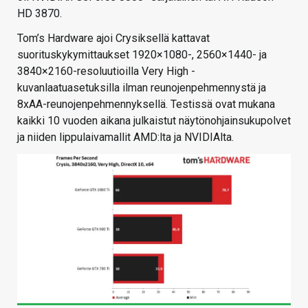
HD 3870.
Tom’s Hardware ajoi Crysiksellä kattavat
suorituskykymittaukset 1920×1080-, 2560×1440- ja
3840×2160-resoluutioilla Very High -
kuvanlaatuasetuksilla ilman reunojenpehmennystä ja
8xAA-reunojenpehmennyksellä. Testissä ovat mukana
kaikki 10 vuoden aikana julkaistut näytönohjainsukupolvet
ja niiden lippulaivamallit AMD:lta ja NVIDIAlta.