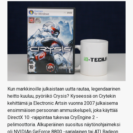
Kun markkinoille julkaistaan uutta rautaa, legendaarinen
heitto kuuluu, pyöriikö Crysis? Kyseessä on Crytekin
kehittämä ja Electronic Artsin vuonna 2007 julkaisema
ensimmäisen persoonan ammuskelupeli, joka käyttää
DirectX 10 -rajapintaa tukevaa CryEngine 2 -
pelimoottoria. Alkuperäinen suositus näytönohjaimeksi
oli NVIDIAn GeForce 8800 -sarjalainen tai ATI Radeon