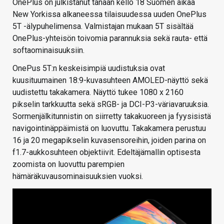
OnePlus on julkistanut tänään kello 18 Suomen aikaa
New Yorkissa alkaneessa tilaisuudessa uuden OnePlus
5T -älypuhelimensa. Valmistajan mukaan 5T sisältää
OnePlus-yhteisön toivomia parannuksia sekä rauta- että
softaominaisuuksiin.
OnePus 5T:n keskeisimpiä uudistuksia ovat
kuusituumainen 18:9-kuvasuhteen AMOLED-näyttö sekä
uudistettu takakamera. Näyttö tukee 1080 x 2160
pikselin tarkkuutta sekä sRGB- ja DCI-P3-väriavaruuksia.
Sormenjälkitunnistin on siirretty takakuoreen ja fyysisistä
navigointinäppäimistä on luovuttu. Takakamera perustuu
16 ja 20 megapikselin kuvasensoreihin, joiden parina on
f1.7-aukkosuhteen objektiivit. Edeltäjämallin optisesta
zoomista on luovuttu parempien
hämäräkuvausominaisuuksien vuoksi.