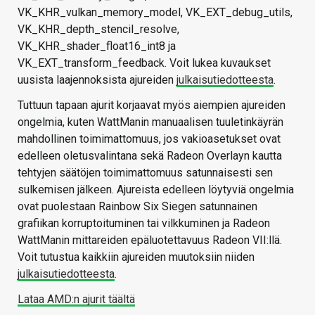
VK_KHR_vulkan_memory_model, VK_EXT_debug_utils,
VK_KHR_depth_stencil_resolve,
VK_KHR_shader_float16_int8 ja
VK_EXT_transform_feedback. Voit lukea kuvaukset
uusista laajennoksista ajureiden
julkaisutiedotteesta
.
Tuttuun tapaan ajurit korjaavat myös aiempien ajureiden
ongelmia, kuten WattManin manuaalisen tuuletinkäyrän
mahdollinen toimimattomuus, jos vakioasetukset ovat
edelleen oletusvalintana sekä Radeon Overlayn kautta
tehtyjen säätöjen toimimattomuus satunnaisesti sen
sulkemisen jälkeen. Ajureista edelleen löytyviä ongelmia
ovat puolestaan Rainbow Six Siegen satunnainen
grafiikan korruptoituminen tai vilkkuminen ja Radeon
WattManin mittareiden epäluotettavuus Radeon VII:llä.
Voit tutustua kaikkiin ajureiden muutoksiin niiden
julkaisutiedotteesta
.
Lataa AMD:n ajurit täältä