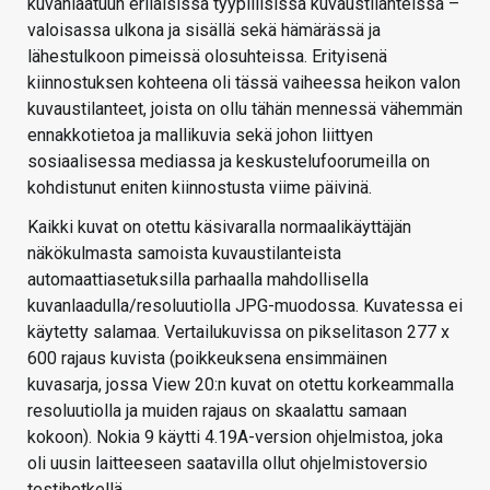
kuvanlaatuun erilaisissa tyypillisissä kuvaustilanteissa –
valoisassa ulkona ja sisällä sekä hämärässä ja
lähestulkoon pimeissä olosuhteissa. Erityisenä
kiinnostuksen kohteena oli tässä vaiheessa heikon valon
kuvaustilanteet, joista on ollu tähän mennessä vähemmän
ennakkotietoa ja mallikuvia sekä johon liittyen
sosiaalisessa mediassa ja keskustelufoorumeilla on
kohdistunut eniten kiinnostusta viime päivinä.
Kaikki kuvat on otettu käsivaralla normaalikäyttäjän
näkökulmasta samoista kuvaustilanteista
automaattiasetuksilla parhaalla mahdollisella
kuvanlaadulla/resoluutiolla JPG-muodossa. Kuvatessa ei
käytetty salamaa. Vertailukuvissa on pikselitason 277 x
600 rajaus kuvista (poikkeuksena ensimmäinen
kuvasarja, jossa View 20:n kuvat on otettu korkeammalla
resoluutiolla ja muiden rajaus on skaalattu samaan
kokoon). Nokia 9 käytti 4.19A-version ohjelmistoa, joka
oli uusin laitteeseen saatavilla ollut ohjelmistoversio
testihetkellä.