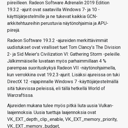
piireilleen. Radeon Software Adrenalin 2019 Edition
19.3.2 -ajurit ovat saatavilla Windows 7- ja 10 -
käyttöjärjestelmille ja ne tukevat kaikkia GCN-
arkkitehtuureihin perustuvia näytönohjaimia ja APU-
piirejä.
Radeon Software 19.3.2 -ajureiden merkittävimmät
uudistukset ovat viralliset tuet Tom Clancy’s The Division
2- ja Sid Meier’s Civilization VI: Gathering Storm -peleille.
Jälkimmäiselle luvataan myös parhaimmillaan 4 %
parempaa suorituskykyä Radeon VII -näytönohjaimella,
kun verrokkina ovat 19.2.3-ajurit. Lisäksi ajureissa on tuki
DirectX 12 -rajapinnalle Windows 7 -käyttöjärjestelmällä
sitä tukevissa peleissä, eli tällä hetkellä World of
Warcraftissa.
Ajureiden mukana tulee myös pitkä liuta uusia Vulkan-
laajennoksia. Uusia tuettuja laajennoksia ovat
VK_EXT_depth_clip_enable, VK_EXT_memory_priority,
VK_EXT_memory_budget,