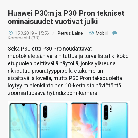
Huawei P30:n ja P30 Pron tekniset
ominaisuudet vuotivat julki
15.3.2019 - 15:56
/
Petrus Laine
Mobiili
Kommentit (33)
Sekä P30 että P30 Pro noudattavat
muotokieletään varsin tuttua ja turvallista liki koko
etupuolen peittävällä näytöllä, jonka yläreuna
rikkoutuu pisaratyyppisellä etukameran
sisältävällä lovella, mutta P30 Pron takapuolelta
löytyy mielenkiintoinen 10-kertaista häviötöntä
zoomia lupaava hybridizoom-kamera.