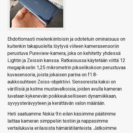
Ehdottomasti mielenkiintoisin ja odotetuin ominaisuus on
kuitenkin takapuolelta löytyvä viiteen kamerasensoriin
perustuva Pureview-kamera, joka on kehitetty yhdessä
Lightin ja Zeissin kanssa. Ratkaisussa käytetään viittä 12
megapikselin 1,25 mikrometrin pikselikokoon perustuvaa
kuvasensoria, joista jokaisen parina on f1.8-
aukkosuhteen Zeiss-objektiivi. Sensoreista kaksi on
värillisiä ja kolme mustavalkoisia, joiden avulla kameran
luvataan kykenevän poikkeukselliseen dynamiikkaan,
syvyysterävyyteen ja kerättävän valon määrään.
Heti saatuamme Nokia 9:n eilen käsiimme päätimme
laittaa kameran simppeliin testiin ja nappasimme
vertailukuvia erilaisista hämärätilanteista. Jatkoimme