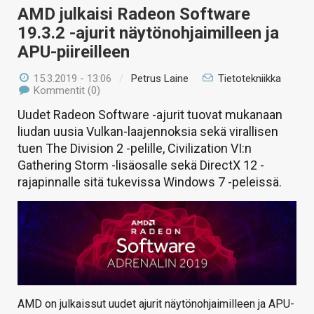
AMD julkaisi Radeon Software
19.3.2 -ajurit näytönohjaimilleen ja
APU-piireilleen
15.3.2019 - 13:06
/
Petrus Laine
Tietotekniikka
Kommentit (0)
Uudet Radeon Software -ajurit tuovat mukanaan
liudan uusia Vulkan-laajennoksia sekä virallisen
tuen The Division 2 -pelille, Civilization VI:n
Gathering Storm -lisäosalle sekä DirectX 12 -
rajapinnalle sitä tukevissa Windows 7 -peleissä.
AMD on julkaissut uudet ajurit näytönohjaimilleen ja APU-