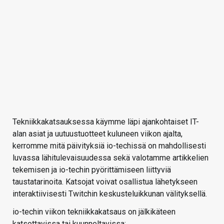
Tekniikkakatsauksessa käymme läpi ajankohtaiset IT-
alan asiat ja uutuustuotteet kuluneen viikon ajalta,
kerromme mitä päivityksiä io-techissä on mahdollisesti
luvassa lähitulevaisuudessa sekä valotamme artikkelien
tekemisen ja io-techin pyörittämiseen liittyviä
taustatarinoita. Katsojat voivat osallistua lähetykseen
interaktiivisesti Twitchin keskusteluikkunan välityksellä.
io-techin viikon tekniikkakatsaus on jälkikäteen
katsottavissa tai kuunneltavissa: