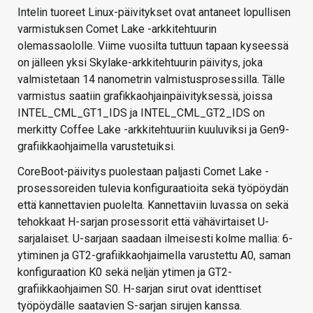
Intelin tuoreet Linux-päivitykset ovat antaneet lopullisen
varmistuksen Comet Lake -arkkitehtuurin
olemassaololle. Viime vuosilta tuttuun tapaan kyseessä
on jälleen yksi Skylake-arkkitehtuurin päivitys, joka
valmistetaan 14 nanometrin valmistusprosessilla. Tälle
varmistus saatiin grafikkaohjainpäivityksessä, joissa
INTEL_CML_GT1_IDS ja INTEL_CML_GT2_IDS on
merkitty Coffee Lake -arkkitehtuuriin kuuluviksi ja Gen9-
grafiikkaohjaimella varustetuiksi.
CoreBoot-päivitys puolestaan paljasti Comet Lake -
prosessoreiden tulevia konfiguraatioita sekä työpöydän
että kannettavien puolelta. Kannettaviin luvassa on sekä
tehokkaat H-sarjan prosessorit että vähävirtaiset U-
sarjalaiset. U-sarjaan saadaan ilmeisesti kolme mallia: 6-
ytiminen ja GT2-grafiikkaohjaimella varustettu A0, saman
konfiguraation K0 sekä neljän ytimen ja GT2-
grafiikkaohjaimen S0. H-sarjan sirut ovat identtiset
työpöydälle saatavien S-sarjan sirujen kanssa.