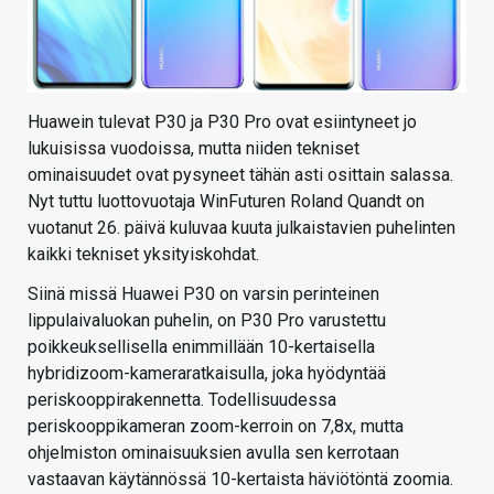
Huawein tulevat P30 ja P30 Pro ovat esiintyneet jo
lukuisissa vuodoissa, mutta niiden tekniset
ominaisuudet ovat pysyneet tähän asti osittain salassa.
Nyt tuttu luottovuotaja WinFuturen Roland Quandt on
vuotanut 26. päivä kuluvaa kuuta julkaistavien puhelinten
kaikki tekniset yksityiskohdat.
Siinä missä Huawei P30 on varsin perinteinen
lippulaivaluokan puhelin, on P30 Pro varustettu
poikkeuksellisella enimmillään 10-kertaisella
hybridizoom-kameraratkaisulla, joka hyödyntää
periskooppirakennetta. Todellisuudessa
periskooppikameran zoom-kerroin on 7,8x, mutta
ohjelmiston ominaisuuksien avulla sen kerrotaan
vastaavan käytännössä 10-kertaista häviötöntä zoomia.