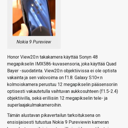
Nokia 9 Pureview
Honor View20:n takakamera käyttää Sonyn 48
megapikselin IMX586-kuvasensoria, joka käyttää Quad
Bayer -suodatinta. View20:n objektiivissa ei ole optista
vakainta ja sen valovoima on f1.8. Galaxy S10+:n
kolmoiskamera perustuu 12 megapikselin pääsensoriin
optisesti vakautetulla vaihtuvan aukkosuhteen (f1.5-2.4)
objektiivilla, sekä erillisiin 12 megapikselin tele- ja
superlaajakulmakameroihin.
Tämän alustavan pikavertailun tarkoituksena on
ensisijaisesti tutustua Nokia 9 Pureviewin kameran