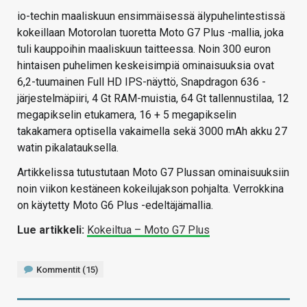
io-techin maaliskuun ensimmäisessä älypuhelintestissä
kokeillaan Motorolan tuoretta Moto G7 Plus -mallia, joka
tuli kauppoihin maaliskuun taitteessa. Noin 300 euron
hintaisen puhelimen keskeisimpiä ominaisuuksia ovat
6,2-tuumainen Full HD IPS-näyttö, Snapdragon 636 -
järjestelmäpiiri, 4 Gt RAM-muistia, 64 Gt tallennustilaa, 12
megapikselin etukamera, 16 + 5 megapikselin
takakamera optisella vakaimella sekä 3000 mAh akku 27
watin pikalatauksella.
Artikkelissa tutustutaan Moto G7 Plussan ominaisuuksiin
noin viikon kestäneen kokeilujakson pohjalta. Verrokkina
on käytetty Moto G6 Plus -edeltäjämallia.
Lue artikkeli:
Kokeiltua – Moto G7 Plus
Kommentit (15)