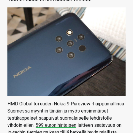
HMD Global toi uuden Nokia 9 Pureview -huippumallinsa
Suomessa myyntiin tänään ja myös ensimmäiset
testikappaleet saapuivat suomalaiselle lehdistölle
vihdoin eilen.
599 euron hintaisen
laitteen saatavuus on
io-techin tietojen mukaan tällä hetkellä hyvin rajallista.