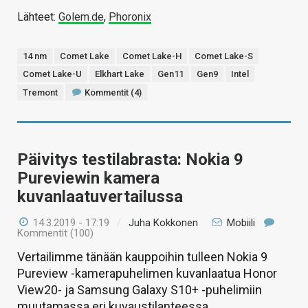
Lähteet:
Golem.de
,
Phoronix
14 nm
Comet Lake
Comet Lake-H
Comet Lake-S
Comet Lake-U
Elkhart Lake
Gen11
Gen9
Intel
Tremont
Kommentit (4)
Päivitys testilabrasta: Nokia 9
Pureviewin kamera
kuvanlaatuvertailussa
14.3.2019 - 17:19
/
Juha Kokkonen
Mobiili
Kommentit (100)
Vertailimme tänään kauppoihin tulleen Nokia 9
Pureview -kamerapuhelimen kuvanlaatua Honor
View20- ja Samsung Galaxy S10+ -puhelimiin
muutamassa eri kuvaustilanteessa.