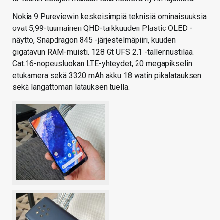
Nokia 9 Pureviewin keskeisimpiä teknisiä ominaisuuksia
ovat 5,99-tuumainen QHD-tarkkuuden Plastic OLED -
näyttö, Snapdragon 845 -järjestelmäpiiri, kuuden
gigatavun RAM-muisti, 128 Gt UFS 2.1 -tallennustilaa,
Cat.16-nopeusluokan LTE-yhteydet, 20 megapikselin
etukamera sekä 3320 mAh akku 18 watin pikalatauksen
sekä langattoman latauksen tuella.