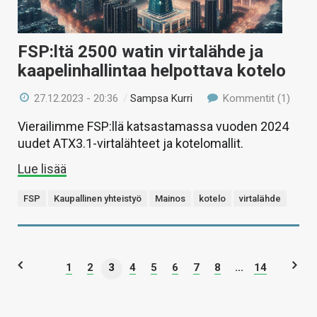
FSP:ltä 2500 watin virtalähde ja
kaapelinhallintaa helpottava kotelo
27.12.2023 - 20:36
/
Sampsa Kurri
Kommentit (1)
Vierailimme FSP:llä katsastamassa vuoden 2024
uudet ATX3.1-virtalähteet ja kotelomallit.
Lue lisää
FSP
Kaupallinen yhteistyö
Mainos
kotelo
virtalähde
1
2
3
4
5
6
7
8
...
14