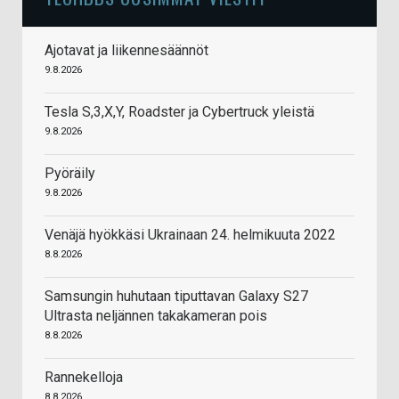
Ajotavat ja liikennesäännöt
9.8.2026
Tesla S,3,X,Y, Roadster ja Cybertruck yleistä
9.8.2026
Pyöräily
9.8.2026
Venäjä hyökkäsi Ukrainaan 24. helmikuuta 2022
8.8.2026
Samsungin huhutaan tiputtavan Galaxy S27
Ultrasta neljännen takakameran pois
8.8.2026
Rannekelloja
8.8.2026