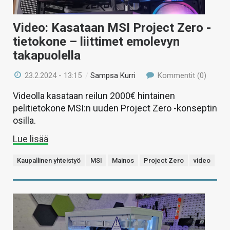
Video: Kasataan MSI Project Zero -
tietokone – liittimet emolevyn
takapuolella
23.2.2024 - 13:15
/
Sampsa Kurri
Kommentit (0)
Videolla kasataan reilun 2000€ hintainen
pelitietokone MSI:n uuden Project Zero -konseptin
osilla.
Lue lisää
Kaupallinen yhteistyö
MSI
Mainos
Project Zero
video