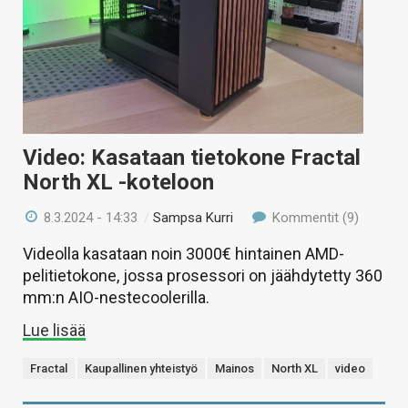
Video: Kasataan tietokone Fractal
North XL -koteloon
8.3.2024 - 14:33
/
Sampsa Kurri
Kommentit (9)
Videolla kasataan noin 3000€ hintainen AMD-
pelitietokone, jossa prosessori on jäähdytetty 360
mm:n AIO-nestecoolerilla.
Lue lisää
Fractal
Kaupallinen yhteistyö
Mainos
North XL
video