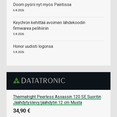
Doom pyörii nyt myös Paintissa
6.8.2026
Keychron kehittää avoimen lähdekoodin
firmwarea pelihiiriin
5.8.2026
Honor uudisti logonsa
5.8.2026
Thermalright Peerless Assassin 120 SE Suoritin
Jäähdytyslevy/jäähdytin 12 cm Musta
34,90 €