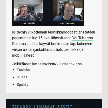
io-techin viikottainen tekniikkapodcast lähetetään
perjantaisin klo 15 live-lähetyksenä
YouTubessa
.
Sampsa ja Juha käyvät keskenään läpi kuluneen
viikon ajalta ajankohtaiset tietotekniikka- ja
mobiiliaiheet.
Jälkikäteen katseltavissa/kuunneltavissa:
Youtube
iTunes
Spotify
TECHBBS UUSIMMAT VIESTIT