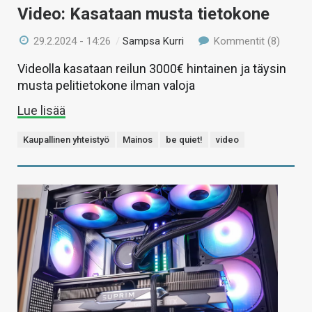
Video: Kasataan musta tietokone
29.2.2024 - 14:26
/
Sampsa Kurri
Kommentit (8)
Videolla kasataan reilun 3000€ hintainen ja täysin
musta pelitietokone ilman valoja
Lue lisää
Kaupallinen yhteistyö
Mainos
be quiet!
video