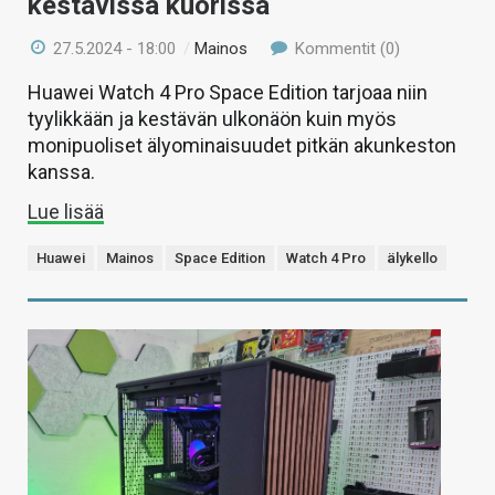
kestävissä kuorissa
27.5.2024 - 18:00
/
Mainos
Kommentit (0)
Huawei Watch 4 Pro Space Edition tarjoaa niin
tyylikkään ja kestävän ulkonäön kuin myös
monipuoliset älyominaisuudet pitkän akunkeston
kanssa.
Lue lisää
Huawei
Mainos
Space Edition
Watch 4 Pro
älykello