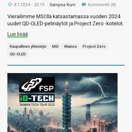
8.1.2024 - 20:19
/
Sampsa Kurri
Kommentit (8)
Vierailimme MSI:llä katsastamassa vuoden 2024
uudet QD-OLED-pelinäytöt ja Project Zero -kotelot.
Lue lisää
Kaupallinen yhteistyö
MSI
Mainos
Project Zero
QD-OLED