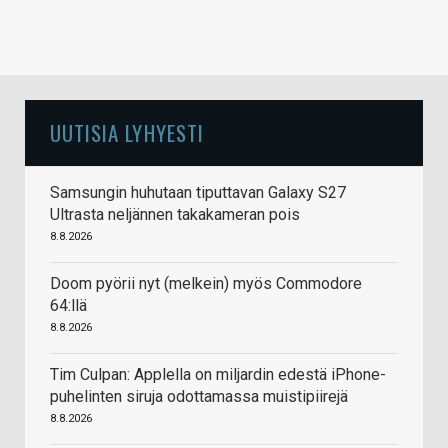
UUTISIA LYHYESTI
Samsungin huhutaan tiputtavan Galaxy S27
Ultrasta neljännen takakameran pois
8.8.2026
Doom pyörii nyt (melkein) myös Commodore
64:llä
8.8.2026
Tim Culpan: Applella on miljardin edestä iPhone-
puhelinten siruja odottamassa muistipiirejä
8.8.2026