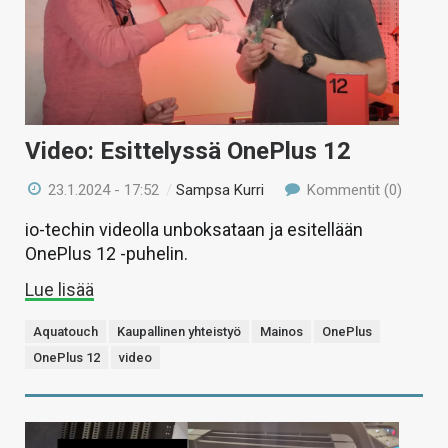
Video: Esittelyssä OnePlus 12
23.1.2024 - 17:52
/
Sampsa Kurri
Kommentit (0)
io-techin videolla unboksataan ja esitellään
OnePlus 12 -puhelin.
Lue lisää
Aquatouch
Kaupallinen yhteistyö
Mainos
OnePlus
OnePlus 12
video