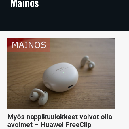
Mainos
ARTIKKELIT
VIDEOT
TECHBBS
TIETOA
HINTA.FI
KAUPPA
VAIHDA TEEMA
HAKU
Myös nappikuulokkeet voivat olla
avoimet – Huawei FreeClip