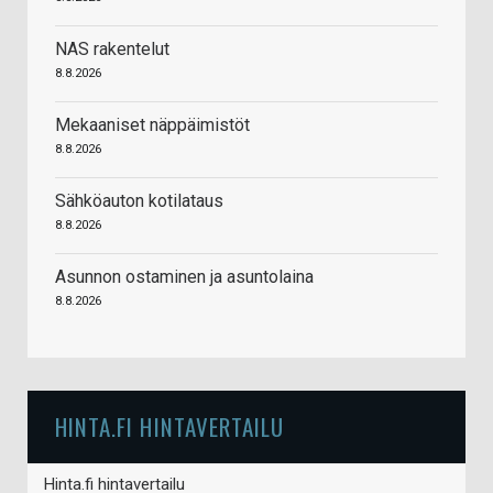
NAS rakentelut
8.8.2026
Mekaaniset näppäimistöt
8.8.2026
Sähköauton kotilataus
8.8.2026
Asunnon ostaminen ja asuntolaina
8.8.2026
HINTA.FI HINTAVERTAILU
Hinta.fi hintavertailu