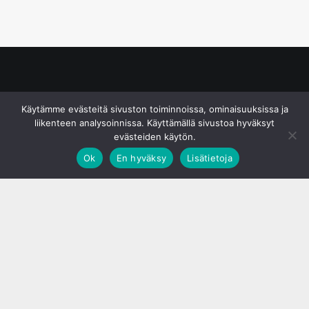
© S&J Media Oy
Käytämme evästeitä sivuston toiminnoissa, ominaisuuksissa ja
liikenteen analysoinnissa. Käyttämällä sivustoa hyväksyt
evästeiden käytön.
Ok
En hyväksy
Lisätietoja
;