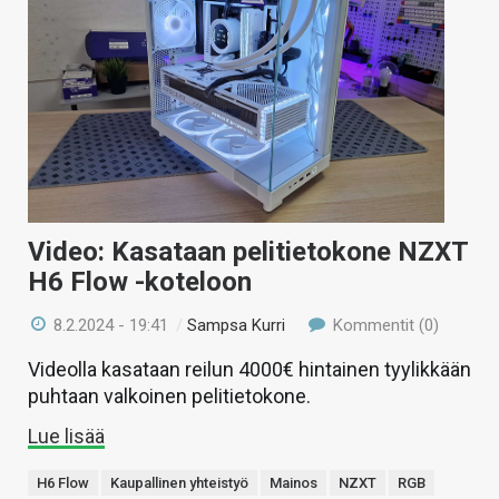
Video: Kasataan pelitietokone NZXT
H6 Flow -koteloon
8.2.2024 - 19:41
/
Sampsa Kurri
Kommentit (0)
Videolla kasataan reilun 4000€ hintainen tyylikkään
puhtaan valkoinen pelitietokone.
Lue lisää
H6 Flow
Kaupallinen yhteistyö
Mainos
NZXT
RGB