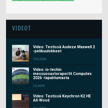
VIDEOT
Video: Testissä Audeze Maxwell 2
-pelikuulokkeet
15.6.2026
Video: io-techin
messuosastoraportit Computex
2026 -tapahtumasta
3.6.2026
Video: Testissä Keychron K2 HE
All-Wood