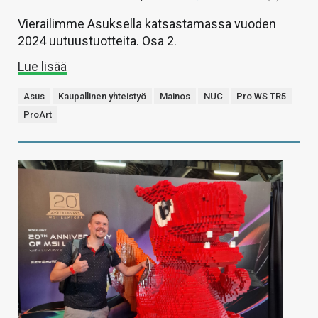
Vierailimme Asuksella katsastamassa vuoden
2024 uutuustuotteita. Osa 2.
Lue lisää
Asus
Kaupallinen yhteistyö
Mainos
NUC
Pro WS TR5
ProArt