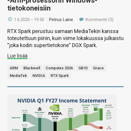
-Arm-prosessorin Windows-
tietokoneisiin
1.6.2026 - 19:50
/
Petrus Laine
Kommentit (5)
RTX Spark perustuu samaan MediaTekin kanssa
toteutettuun piiriin, kuin viime lokakuussa julkaistu
”joka kodin supertietokone” DGX Spark.
Lue lisää
ARM
Blackwell
Computex 2026
GB10
Grace
MediaTek
NVIDIA
RTX Spark