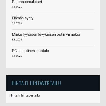
Perussuomalaiset
8.8.2026
Elämän synty
8.8.2026
Minkä fyysisen levykäisen ostin viimeksi
8.8.2026
PC:lle optinen ulostulo
8.8.2026
HINTA.FI HINTAVERTAILU
Hinta.fi hintavertailu