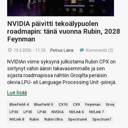
NVIDIA päivitti tekoälypuolen
roadmapin: tänä vuonna Rubin, 2028
Feynman
19.3.2026 - 11:55
/
Petrus Laine
Kommentit (3)
NVIDIAn viime syksynä julkistama Rubin CPX on
siirtynyt vähin äänin takavasemmalle ja sen
sijasta roadmapissa nähtiin Groqilta peräisin
olevia LPU- eli Language Processing Unit -piirejä.
Lue lisää
BlueField-4
BlueField-5
CX10
CX9
Feynman
Groq
LP30
LP35
LP40
NVIDIA
NVLink 6
NVLink 7
NVLink 8
Rubin
Rubin Ultra
Spectrum6
Spectrum7