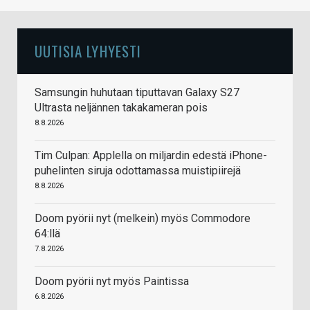
UUTISIA LYHYESTI
Samsungin huhutaan tiputtavan Galaxy S27
Ultrasta neljännen takakameran pois
8.8.2026
Tim Culpan: Applella on miljardin edestä iPhone-
puhelinten siruja odottamassa muistipiirejä
8.8.2026
Doom pyörii nyt (melkein) myös Commodore
64:llä
7.8.2026
Doom pyörii nyt myös Paintissa
6.8.2026