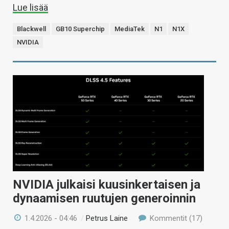
Lue lisää
Blackwell
GB10 Superchip
MediaTek
N1
N1X
NVIDIA
NVIDIA julkaisi kuusinkertaisen ja
dynaamisen ruutujen generoinnin
1.4.2026 - 04:46
/
Petrus Laine
Kommentit (17)