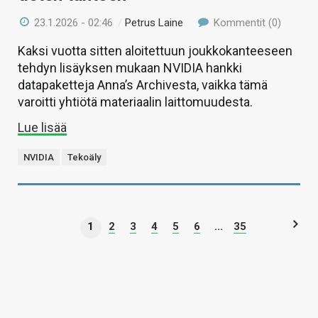
23.1.2026 - 02:46
/
Petrus Laine
Kommentit (0)
Kaksi vuotta sitten aloitettuun joukkokanteeseen
tehdyn lisäyksen mukaan NVIDIA hankki
datapaketteja Anna’s Archivesta, vaikka tämä
varoitti yhtiötä materiaalin laittomuudesta.
Lue lisää
NVIDIA
Tekoäly
1
2
3
4
5
6
...
35