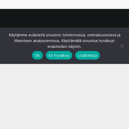
© S&J Media Oy
Käytämme evästeitä sivuston toiminnoissa, ominaisuuksissa ja
liikenteen analysoinnissa. Käyttämällä sivustoa hyväksyt
evästeiden käytön.
Ok
En hyväksy
Lisätietoja
;