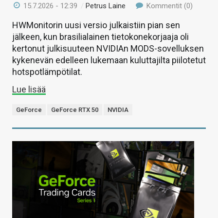
15.7.2026 - 12:39
/
Petrus Laine
Kommentit (0)
HWMonitorin uusi versio julkaistiin pian sen
jälkeen, kun brasilialainen tietokonekorjaaja oli
kertonut julkisuuteen NVIDIAn MODS-sovelluksen
kykenevän edelleen lukemaan kuluttajilta piilotetut
hotspotlämpötilat.
Lue lisää
GeForce
GeForce RTX 50
NVIDIA