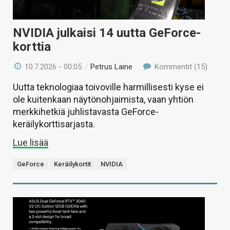
NVIDIA julkaisi 14 uutta GeForce-
korttia
10.7.2026 - 00:05
/
Petrus Laine
Kommentit (15)
Uutta teknologiaa toivoville harmillisesti kyse ei
ole kuitenkaan näytönohjaimista, vaan yhtiön
merkkihetkiä juhlistavasta GeForce-
keräilykorttisarjasta.
Lue lisää
GeForce
Keräilykortit
NVIDIA