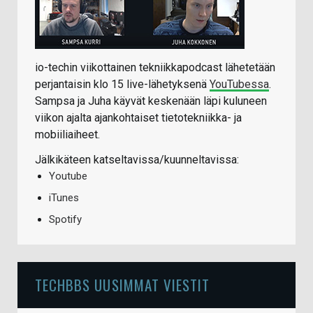
io-techin viikottainen tekniikkapodcast lähetetään
perjantaisin klo 15 live-lähetyksenä
YouTubessa
.
Sampsa ja Juha käyvät keskenään läpi kuluneen
viikon ajalta ajankohtaiset tietotekniikka- ja
mobiiliaiheet.
Jälkikäteen katseltavissa/kuunneltavissa:
Youtube
iTunes
Spotify
TECHBBS UUSIMMAT VIESTIT