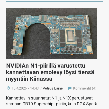
NVIDIAn N1-piirillä varustettu
kannettavan emolevy löysi tiensä
myyntiin Kiinassa
10.4.2026 - 14:43
/
Petrus Laine
Kommentit (4)
Kannettaviin suunnatut N1 ja N1X perustuvat
samaan GB10 Superchip -piiriin, kuin DGX Spark.