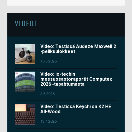
VIDEOT
Video: Testissä Audeze Maxwell 2
-pelikuulokkeet
15.6.2026
Video: io-techin
messuosastoraportit Computex
2026 -tapahtumasta
3.6.2026
Video: Testissä Keychron K2 HE
All-Wood
13.4.2026