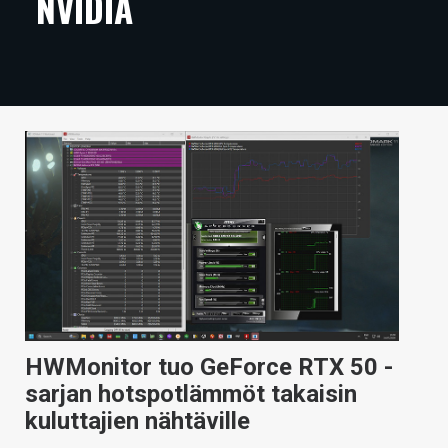
NVIDIA
ARTIKKELIT
VIDEOT
TECHBBS
TIETOA
HINTA.FI
KAUPPA
VAIHDA TEEMA
HWMonitor tuo GeForce RTX 50 -
HAKU
sarjan hotspotlämmöt takaisin
kuluttajien nähtäville