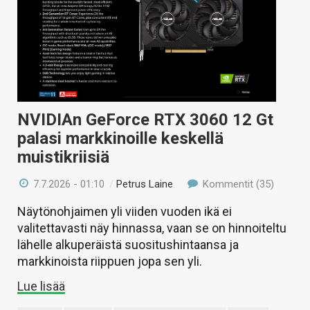
NVIDIAn GeForce RTX 3060 12 Gt
palasi markkinoille keskellä
muistikriisiä
7.7.2026 - 01:10
/
Petrus Laine
Kommentit (35)
Näytönohjaimen yli viiden vuoden ikä ei
valitettavasti näy hinnassa, vaan se on hinnoiteltu
lähelle alkuperäistä suositushintaansa ja
markkinoista riippuen jopa sen yli.
Lue lisää