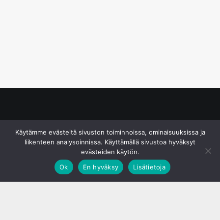
© S&J Media Oy
Käytämme evästeitä sivuston toiminnoissa, ominaisuuksissa ja
liikenteen analysoinnissa. Käyttämällä sivustoa hyväksyt
evästeiden käytön.
Ok
En hyväksy
Lisätietoja
;