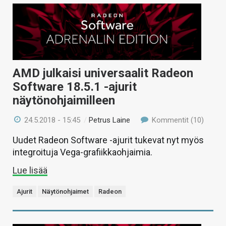
AMD julkaisi universaalit Radeon
Software 18.5.1 -ajurit
näytönohjaimilleen
24.5.2018 - 15:45
/
Petrus Laine
Kommentit (10)
Uudet Radeon Software -ajurit tukevat nyt myös
integroituja Vega-grafiikkaohjaimia.
Lue lisää
Ajurit
Näytönohjaimet
Radeon