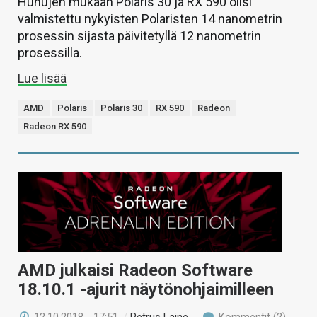
Huhujen mukaan Polaris 30 ja RX 590 olisi
valmistettu nykyisten Polaristen 14 nanometrin
prosessin sijasta päivitetyllä 12 nanometrin
prosessilla.
Lue lisää
AMD
Polaris
Polaris 30
RX 590
Radeon
Radeon RX 590
AMD julkaisi Radeon Software
18.10.1 -ajurit näytönohjaimilleen
12.10.2018 - 17:51
/
Petrus Laine
Kommentit (2)