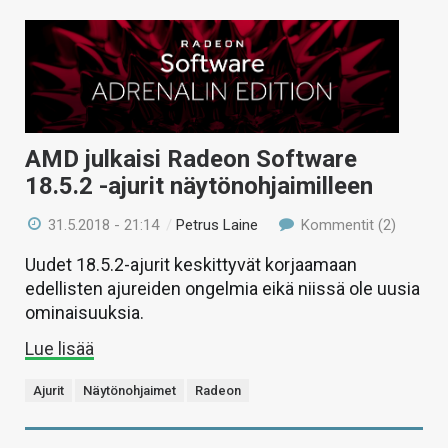
AMD julkaisi Radeon Software
18.5.2 -ajurit näytönohjaimilleen
31.5.2018 - 21:14
/
Petrus Laine
Kommentit (2)
Uudet 18.5.2-ajurit keskittyvät korjaamaan
edellisten ajureiden ongelmia eikä niissä ole uusia
ominaisuuksia.
Lue lisää
Ajurit
Näytönohjaimet
Radeon