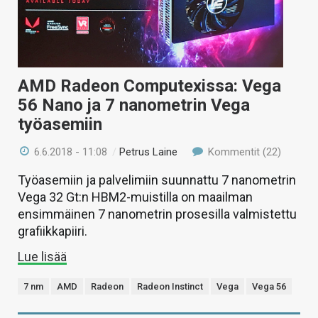
AMD Radeon Computexissa: Vega
56 Nano ja 7 nanometrin Vega
työasemiin
6.6.2018 - 11:08
/
Petrus Laine
Kommentit (22)
Työasemiin ja palvelimiin suunnattu 7 nanometrin
Vega 32 Gt:n HBM2-muistilla on maailman
ensimmäinen 7 nanometrin prosesilla valmistettu
grafiikkapiiri.
Lue lisää
7 nm
AMD
Radeon
Radeon Instinct
Vega
Vega 56