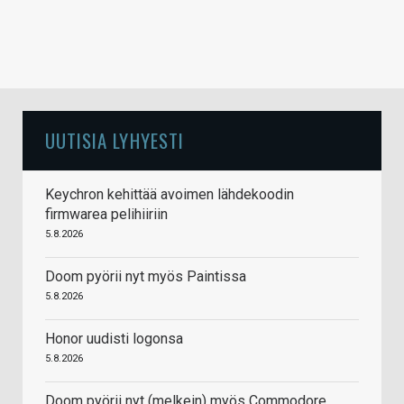
UUTISIA LYHYESTI
Keychron kehittää avoimen lähdekoodin
firmwarea pelihiiriin
5.8.2026
Doom pyörii nyt myös Paintissa
5.8.2026
Honor uudisti logonsa
5.8.2026
Doom pyörii nyt (melkein) myös Commodore