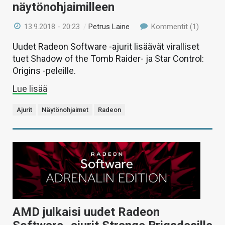
näytönohjaimilleen
13.9.2018 - 20:23
/
Petrus Laine
Kommentit (1)
Uudet Radeon Software -ajurit lisäävät viralliset
tuet Shadow of the Tomb Raider- ja Star Control:
Origins -peleille.
Lue lisää
Ajurit
Näytönohjaimet
Radeon
AMD julkaisi uudet Radeon