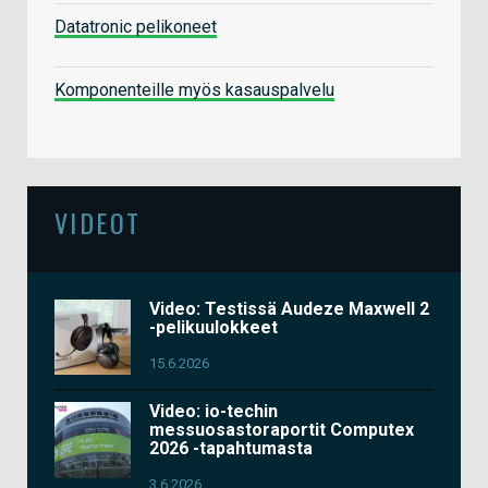
Datatronic pelikoneet
Komponenteille myös kasauspalvelu
VIDEOT
Video: Testissä Audeze Maxwell 2
-pelikuulokkeet
15.6.2026
Video: io-techin
messuosastoraportit Computex
2026 -tapahtumasta
3.6.2026