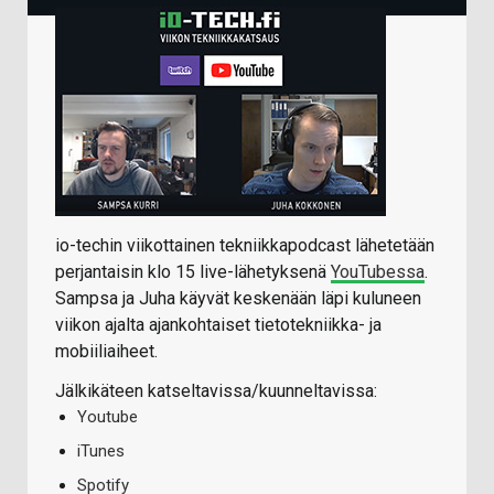
io-techin viikottainen tekniikkapodcast lähetetään
perjantaisin klo 15 live-lähetyksenä
YouTubessa
.
Sampsa ja Juha käyvät keskenään läpi kuluneen
viikon ajalta ajankohtaiset tietotekniikka- ja
mobiiliaiheet.
Jälkikäteen katseltavissa/kuunneltavissa:
Youtube
iTunes
Spotify