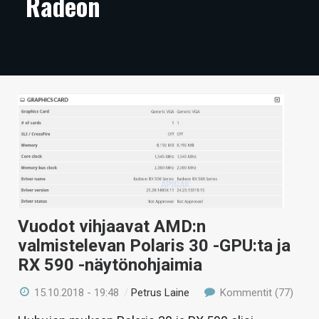
Radeon
ARTIKKELIT
VIDEOT
TECHBBS
TIETOA
HINTA.FI
KAUPPA
VAIHDA TEEMA
Vuodot vihjaavat AMD:n
valmistelevan Polaris 30 -GPU:ta ja
RX 590 -näytönohjaimia
HAKU
15.10.2018 - 19:48
/
Petrus Laine
Kommentit (77)