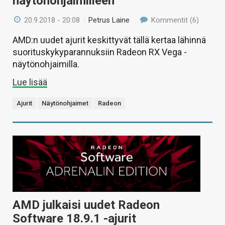
näytönohjaimilleen
20.9.2018 - 20:08
/
Petrus Laine
Kommentit (6)
AMD:n uudet ajurit keskittyvät tällä kertaa lähinnä
suorituskykyparannuksiin Radeon RX Vega -
näytönohjaimilla.
Lue lisää
Ajurit
Näytönohjaimet
Radeon
AMD julkaisi uudet Radeon
Software 18.9.1 -ajurit