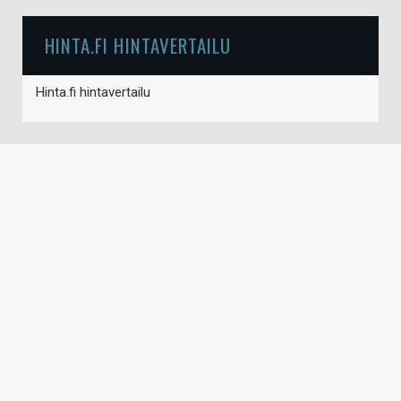
HINTA.FI HINTAVERTAILU
Hinta.fi hintavertailu