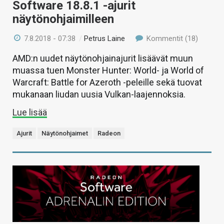
Software 18.8.1 -ajurit
näytönohjaimilleen
7.8.2018 - 07:38
/
Petrus Laine
Kommentit (18)
AMD:n uudet näytönohjainajurit lisäävät muun
muassa tuen Monster Hunter: World- ja World of
Warcraft: Battle for Azeroth -peleille sekä tuovat
mukanaan liudan uusia Vulkan-laajennoksia.
Lue lisää
Ajurit
Näytönohjaimet
Radeon