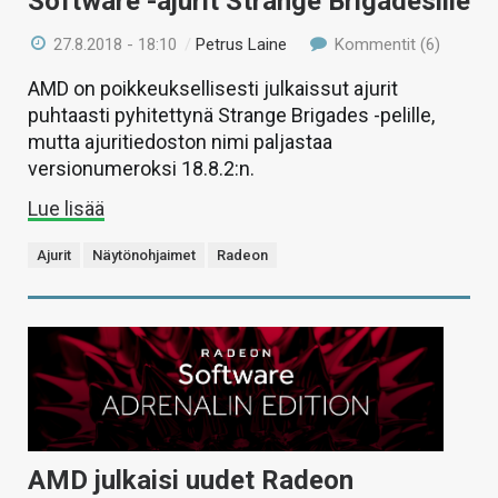
Software -ajurit Strange Brigadesille
27.8.2018 - 18:10
/
Petrus Laine
Kommentit (6)
AMD on poikkeuksellisesti julkaissut ajurit
puhtaasti pyhitettynä Strange Brigades -pelille,
mutta ajuritiedoston nimi paljastaa
versionumeroksi 18.8.2:n.
Lue lisää
Ajurit
Näytönohjaimet
Radeon
AMD julkaisi uudet Radeon