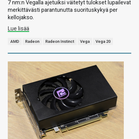
7 nm:n Vegalla ajetuiksi väitetyt tulokset lupailevat
merkittävästi parantunutta suorituskykyä per
kellojakso.
Lue lisää
AMD
Radeon
Radeon Instinct
Vega
Vega 20