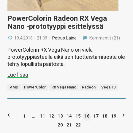
PowerColorin Radeon RX Vega
Nano -prototyyppi esittelyssä
19.4.2018 - 21:39
/
Petrus Laine
Kommentit (21)
PowerColorin RX Vega Nano on vielä
prototyyppiasteella eikä sen tuotteistamisesta ole
tehty lopullista päätöstä.
Lue lisää
AMD
PowerColor
RX Vega Nano
Radeon
Vega 10
1
...
11
12
13
14
15
16
17
18
19
20
21
22