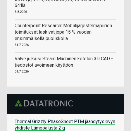
64:llä
3.8.2026
Counterpoint Research: Mobiilijärjestelmäpiirien
toimitukset laskivat jopa 15 % vuoden
ensimmäisellä puoliskolla
31.7.2026
Valve julkaisi Steam Machinen kotelon 3D CAD -
tiedostot avoimeen käyttöön
31.7.2026
Thermal Grizzly PhaseSheet PTM jäähdytyslevyn
yhdiste Lämpöalusta 2 g