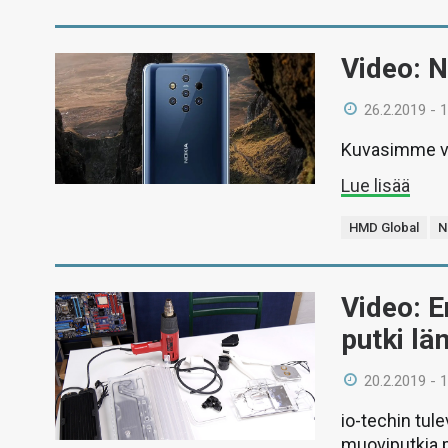
Video: N
26.2.2019 - 
Kuvasimme vi
Lue lisää
HMD Global
N
Video: E
putki l
20.2.2019 - 
io-techin tul
muoviputkia 