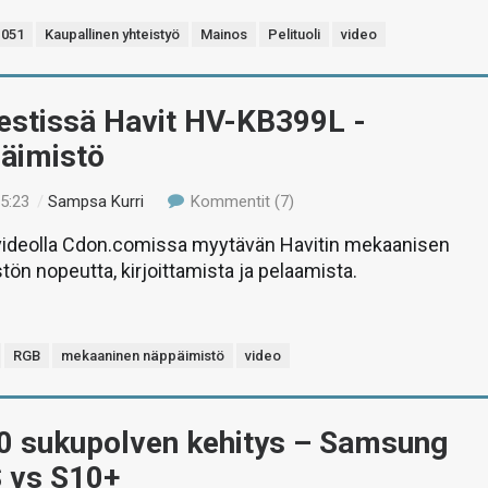
051
Kaupallinen yhteistyö
Mainos
Pelituoli
video
Testissä Havit HV-KB399L -
päimistö
15:23
/
Sampsa Kurri
Kommentit (7)
deolla Cdon.comissa myytävän Havitin mekaanisen
tön nopeutta, kirjoittamista ja pelaamista.
RGB
mekaaninen näppäimistö
video
10 sukupolven kehitys – Samsung
S vs S10+