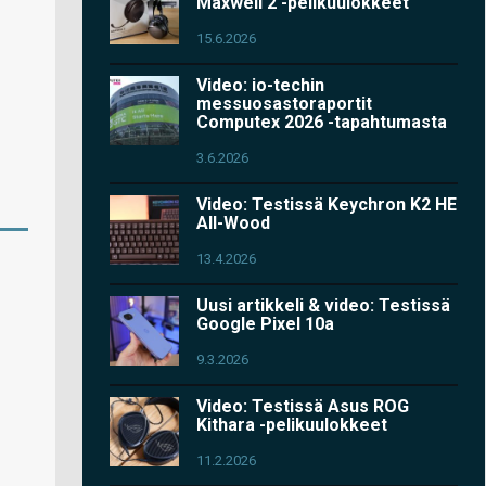
Maxwell 2 -pelikuulokkeet
15.6.2026
Video: io-techin
messuosastoraportit
Computex 2026 -tapahtumasta
3.6.2026
Video: Testissä Keychron K2 HE
All-Wood
13.4.2026
Uusi artikkeli & video: Testissä
Google Pixel 10a
9.3.2026
Video: Testissä Asus ROG
Kithara -pelikuulokkeet
11.2.2026