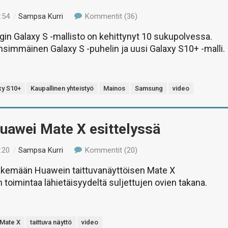
:54
/
Sampsa Kurri
Kommentit (36)
n Galaxy S -mallisto on kehittynyt 10 sukupolvessa.
nsimmäinen Galaxy S -puhelin ja uusi Galaxy S10+ -malli.
xy S10+
Kaupallinen yhteistyö
Mainos
Samsung
video
uawei Mate X esittelyssä
:20
/
Sampsa Kurri
Kommentit (20)
emään Huawein taittuvanäyttöisen Mate X
 toimintaa lähietäisyydeltä suljettujen ovien takana.
Mate X
taittuva näyttö
video