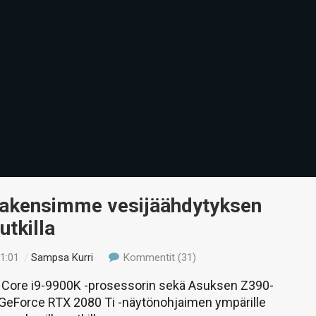
Rakensimme vesijäähdytyksen
utkilla
21:01
/
Sampsa Kurri
Kommentit (31)
ore i9-9900K -prosessorin sekä Asuksen Z390-
 GeForce RTX 2080 Ti -näytönohjaimen ympärille