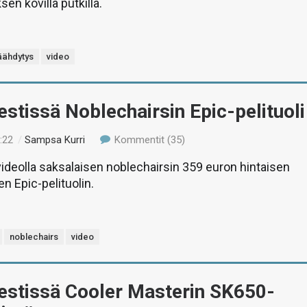
en kovilla putkilla.
äähdytys
video
estissä Noblechairsin Epic-pelituoli
:22
/
Sampsa Kurri
Kommentit (35)
deolla saksalaisen noblechairsin 359 euron hintaisen
n Epic-pelituolin.
noblechairs
video
Testissä Cooler Masterin SK650-