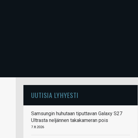
UUTISIA LYHYESTI
Samsungin huhutaan tiputtavan Galaxy S27
Ultrasta neljännen takakameran pois
7.8.2026