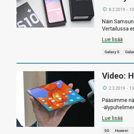
8.3.2019 - 10
Näin Samsungi
Vertailussa e
Lue lisää
Galaxy S
Gala
Video: H
2.3.2019 - 13
Pääsimme näk
-älypuhelimen
Lue lisää
5G
Huawei