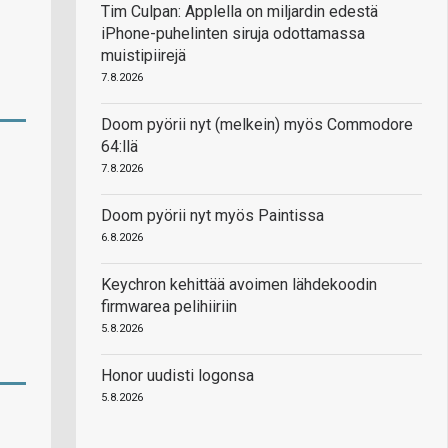
Tim Culpan: Applella on miljardin edestä
iPhone-puhelinten siruja odottamassa
muistipiirejä
7.8.2026
Doom pyörii nyt (melkein) myös Commodore
64:llä
7.8.2026
Doom pyörii nyt myös Paintissa
6.8.2026
Keychron kehittää avoimen lähdekoodin
firmwarea pelihiiriin
5.8.2026
Honor uudisti logonsa
5.8.2026