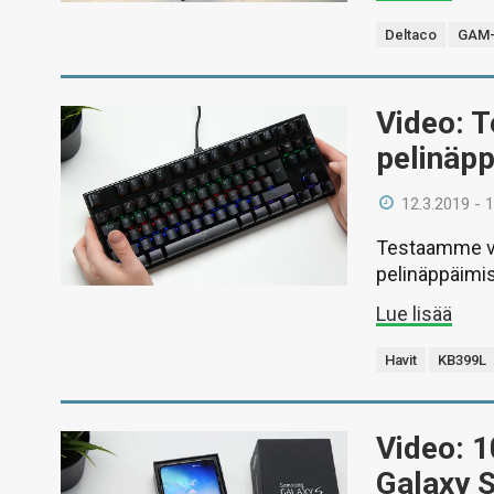
Deltaco
GAM-
Video: 
pelinäp
12.3.2019 - 
Testaamme vi
pelinäppäimis
Lue lisää
Havit
KB399L
Video: 
Galaxy 