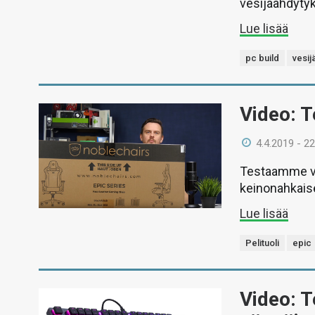
vesijäähdytyks
Lue lisää
pc build
vesij
Video: T
4.4.2019 - 22
Testaamme vi
keinonahkaise
Lue lisää
Pelituoli
epic
Video: 