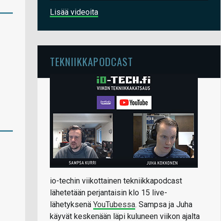
Lisää videoita
TEKNIIKKAPODCAST
io-techin viikottainen tekniikkapodcast
lähetetään perjantaisin klo 15 live-
lähetyksenä
YouTubessa
. Sampsa ja Juha
käyvät keskenään läpi kuluneen viikon ajalta