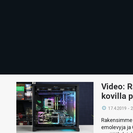
Video: 
kovilla p
17.4.2019 - 
Rakensimme C
emolevyja ja