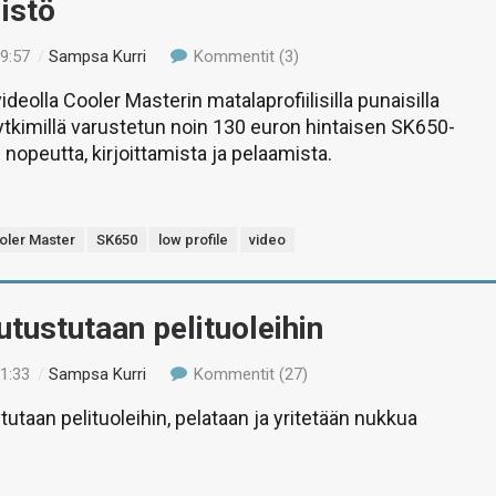
istö
09:57
/
Sampsa Kurri
Kommentit (3)
eolla Cooler Masterin matalaprofiilisilla punaisilla
tkimillä varustetun noin 130 euron hintaisen SK650-
nopeutta, kirjoittamista ja pelaamista.
oler Master
SK650
low profile
video
utustutaan pelituoleihin
21:33
/
Sampsa Kurri
Kommentit (27)
tutaan pelituoleihin, pelataan ja yritetään nukkua