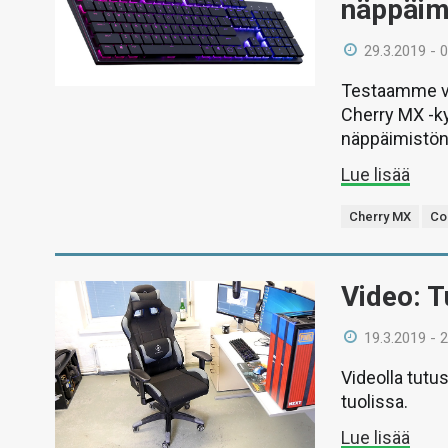
näppäim
29.3.2019 - 
Testaamme vid
Cherry MX -ky
näppäimistön 
Lue lisää
Cherry MX
Co
Video: T
19.3.2019 - 
Videolla tutus
tuolissa.
Lue lisää