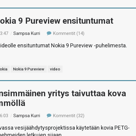
okia 9 Pureview ensituntumat
13:47
/
Sampsa Kurri
Kommentit (14)
deolle ensituntumat Nokia 9 Pureview -puhelimesta.
okia
Nokia 9 Pureview
video
nsimmäinen yritys taivuttaa kova
ämmöllä
16:03
/
Sampsa Kurri
Kommentit (32)
evassa vesijäähdytysprojektissa käytetään kovia PETG-
pehmeiden letkujen sijaan.