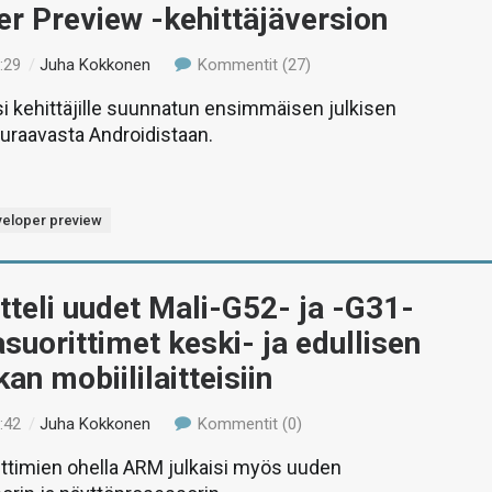
r Preview -kehittäjäversion
:29
/
Juha Kokkonen
Kommentit (27)
si kehittäjille suunnatun ensimmäisen julkisen
uraavasta Androidistaan.
veloper preview
teli uudet Mali-G52- ja -G31-
asuorittimet keski- ja edullisen
an mobiililaitteisiin
:42
/
Juha Kokkonen
Kommentit (0)
ittimien ohella ARM julkaisi myös uuden