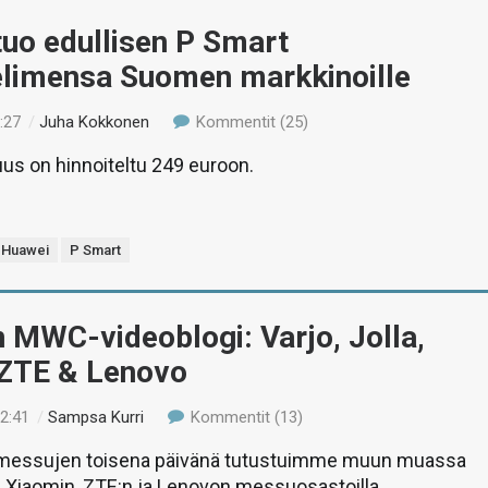
uo edullisen P Smart
elimensa Suomen markkinoille
:27
/
Juha Kokkonen
Kommentit (25)
us on hinnoiteltu 249 euroon.
Huawei
P Smart
n MWC-videoblogi: Varjo, Jolla,
 ZTE & Lenovo
02:41
/
Sampsa Kurri
Kommentit (13)
messujen toisena päivänä tutustuimme muun muassa
n, Xiaomin, ZTE:n ja Lenovon messuosastoilla