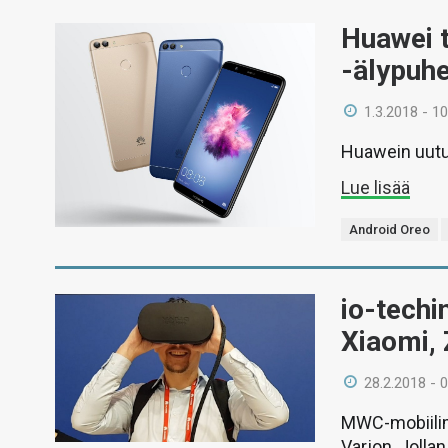
Huawei t
-älypuh
1.3.2018 - 10
Huawein uutu
Lue lisää
Android Oreo
io-techi
Xiaomi,
28.2.2018 - 
MWC-mobiili
Varjon, Jolla