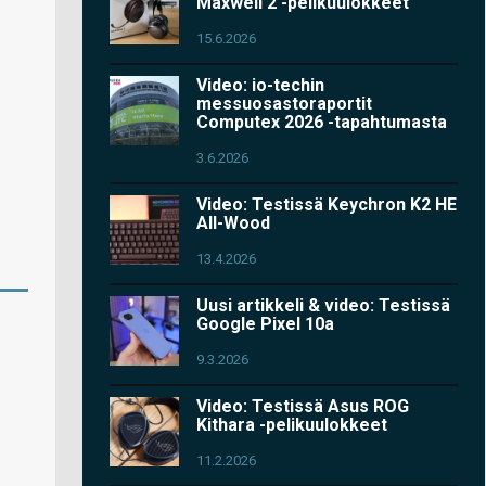
Maxwell 2 -pelikuulokkeet
15.6.2026
Video: io-techin
messuosastoraportit
Computex 2026 -tapahtumasta
3.6.2026
Video: Testissä Keychron K2 HE
All-Wood
13.4.2026
Uusi artikkeli & video: Testissä
Google Pixel 10a
9.3.2026
Video: Testissä Asus ROG
Kithara -pelikuulokkeet
11.2.2026