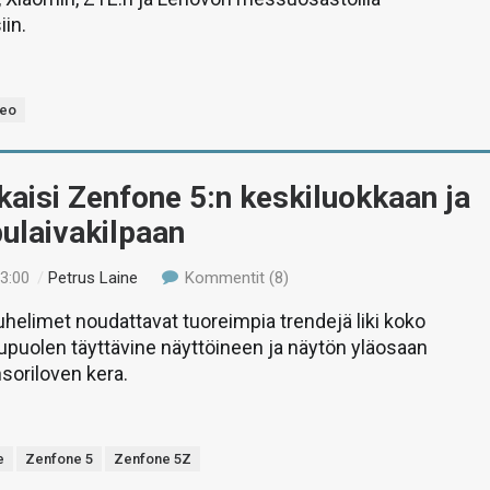
iin.
deo
kaisi Zenfone 5:n keskiluokkaan ja
pulaivakilpaan
23:00
/
Petrus Laine
Kommentit (8)
helimet noudattavat tuoreimpia trendejä liki koko
puolen täyttävine näyttöineen ja näytön yläosaan
nsoriloven kera.
e
Zenfone 5
Zenfone 5Z