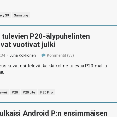
axy S9
Samsung
tulevien P20-älypuhelinten
vat vuotivat julki
:34
/
Juha Kokkonen
Kommentit (33)
ssikuvat esittelevät kaikki kolme tulevaa P20-mallia
aa.
awei
P20
P20 Lite
P20 Pro
ulkaisi Android P:n ensimmäisen