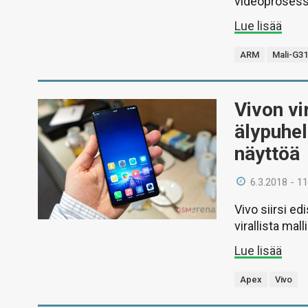
videoprosesso
Lue lisää
ARM
Mali-G3
Vivon vi
älypuhel
näyttöä
6.3.2018 - 11
Vivo siirsi e
virallista mal
Lue lisää
Apex
Vivo