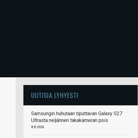
UUTISIA LYHYESTI
Samsungin huhutaan tiputtavan Galaxy S27
Ultrasta neljännen takakameran pois
8.8.2026