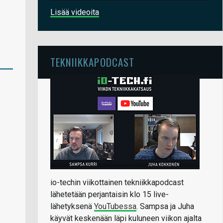
Lisää videoita
TEKNIIKKAPODCAST
io-techin viikottainen tekniikkapodcast
lähetetään perjantaisin klo 15 live-
lähetyksenä
YouTubessa
. Sampsa ja Juha
käyvät keskenään läpi kuluneen viikon ajalta