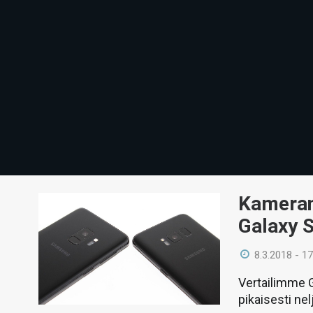
Kameran
Galaxy S
8.3.2018 - 17
Vertailimme G
pikaisesti ne