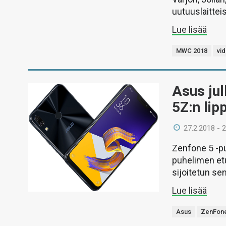
uutuuslaitteis
Lue lisää
MWC 2018
vi
Asus jul
5Z:n lip
27.2.2018 - 
Zenfone 5 -pu
puhelimen etu
sijoitetun se
Lue lisää
Asus
ZenFon