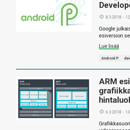
Develope
8.3.2018 - 12
Google julkai
esiversion se
Lue lisää
Android P
de
ARM esit
grafiikk
hintaluok
6.3.2018 - 13
Grafiikkasuor