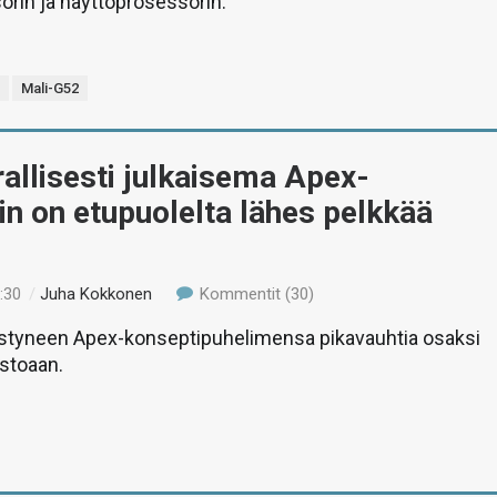
rin ja näyttöprosessorin.
1
Mali-G52
rallisesti julkaisema Apex-
in on etupuolelta lähes pelkkää
:30
/
Juha Kokkonen
Kommentit (30)
distyneen Apex-konseptipuhelimensa pikavauhtia osaksi
listoaan.