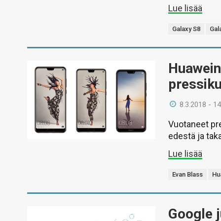
Lue lisää
Galaxy S8
Gal
Huawein 
pressiku
8.3.2018 - 14
Vuotaneet pre
edestä ja tak
Lue lisää
Evan Blass
Hu
Google j