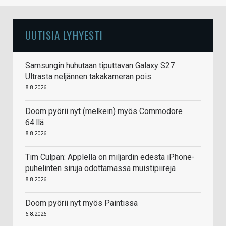
UUTISIA LYHYESTI
Samsungin huhutaan tiputtavan Galaxy S27
Ultrasta neljännen takakameran pois
8.8.2026
Doom pyörii nyt (melkein) myös Commodore
64:llä
8.8.2026
Tim Culpan: Applella on miljardin edestä iPhone-
puhelinten siruja odottamassa muistipiirejä
8.8.2026
Doom pyörii nyt myös Paintissa
6.8.2026