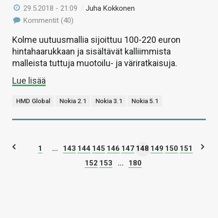
29.5.2018 - 21:09
/
Juha Kokkonen
Kommentit (40)
Kolme uutuusmallia sijoittuu 100-220 euron
hintahaarukkaan ja sisältävät kalliimmista
malleista tuttuja muotoilu- ja väriratkaisuja.
Lue lisää
HMD Global
Nokia 2.1
Nokia 3.1
Nokia 5.1
1
...
143
144
145
146
147
148
149
150
151
152
153
...
180