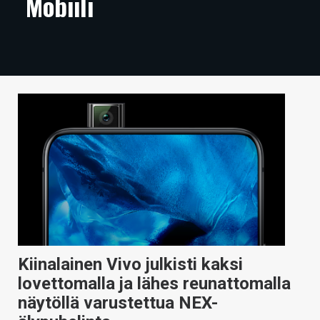
Mobiili
ARTIKKELIT
VIDEOT
TECHBBS
TIETOA
HINTA.FI
KAUPPA
VAIHDA TEEMA
Kiinalainen Vivo julkisti kaksi
HAKU
lovettomalla ja lähes reunattomalla
näytöllä varustettua NEX-