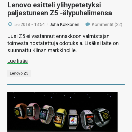
Lenovo esitteli ylihypetetyksi
paljastuneen Z5 -älypuhelimensa
5.6.2018 - 13:54
/
Juha Kokkonen
Kommentit (22)
Uusi Z5 ei vastannut ennakkoon valmistajan
toimesta nostatettuja odotuksia. Lisäksi laite on
suunnattu Kiinan markkinoille.
Lue lisää
Lenovo Z5