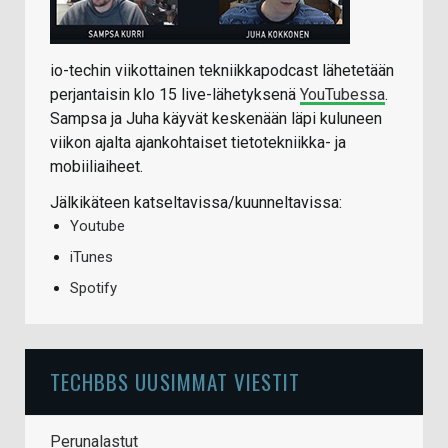
io-techin viikottainen tekniikkapodcast lähetetään
perjantaisin klo 15 live-lähetyksenä
YouTubessa
.
Sampsa ja Juha käyvät keskenään läpi kuluneen
viikon ajalta ajankohtaiset tietotekniikka- ja
mobiiliaiheet.
Jälkikäteen katseltavissa/kuunneltavissa:
Youtube
iTunes
Spotify
TECHBBS UUSIMMAT VIESTIT
Perunalastut