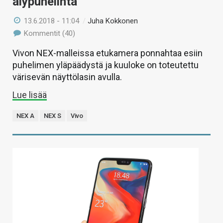
älypuhelinta
13.6.2018 - 11:04
/
Juha Kokkonen
Kommentit (40)
Vivon NEX-malleissa etukamera ponnahtaa esiin
puhelimen yläpäädystä ja kuuloke on toteutettu
värisevän näyttölasin avulla.
Lue lisää
NEX A
NEX S
Vivo