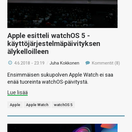
Apple esitteli watchOS 5 -
käyttöjärjestelmäpäivityksen
älykelloilleen
4.6.2018 - 23:19
/
Juha Kokkonen
Kommentit (8)
Ensimmäisen sukupolven Apple Watch ei saa
enää tuoreinta watchOS-päivitystä.
Lue lisää
Apple
Apple Watch
watchOS 5