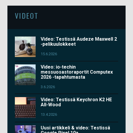
VIDEOT
Video: Testissä Audeze Maxwell 2
-pelikuulokkeet
15.6.2026
Video: io-techin
messuosastoraportit Computex
2026 -tapahtumasta
3.6.2026
Video: Testissä Keychron K2 HE
All-Wood
13.4.2026
Uusi artikkeli & video: Testissä
Google Pixel 10a