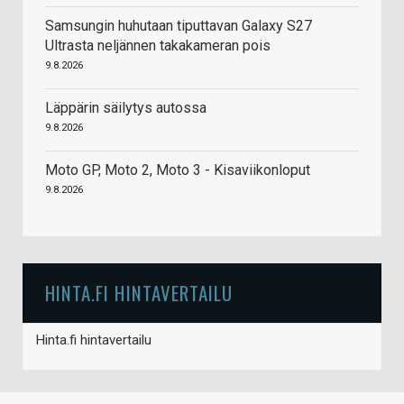
Samsungin huhutaan tiputtavan Galaxy S27
Ultrasta neljännen takakameran pois
9.8.2026
Läppärin säilytys autossa
9.8.2026
Moto GP, Moto 2, Moto 3 - Kisaviikonloput
9.8.2026
HINTA.FI HINTAVERTAILU
Hinta.fi hintavertailu