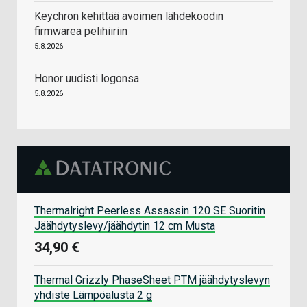
Keychron kehittää avoimen lähdekoodin
firmwarea pelihiiriin
5.8.2026
Honor uudisti logonsa
5.8.2026
Thermalright Peerless Assassin 120 SE Suoritin
Jäähdytyslevy/jäähdytin 12 cm Musta
34,90 €
Thermal Grizzly PhaseSheet PTM jäähdytyslevyn
yhdiste Lämpöalusta 2 g