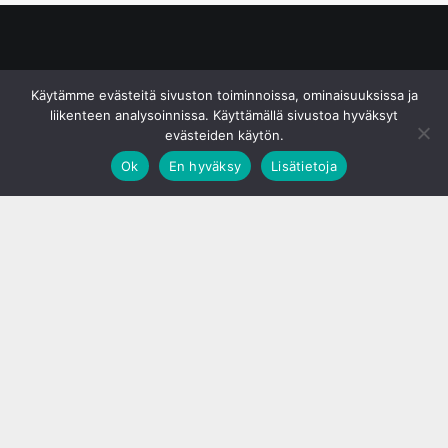
© S&J Media Oy
Käytämme evästeitä sivuston toiminnoissa, ominaisuuksissa ja
liikenteen analysoinnissa. Käyttämällä sivustoa hyväksyt
evästeiden käytön.
Ok
En hyväksy
Lisätietoja
;