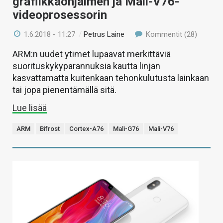
grafiikkaohjaimen ja Mali-V76-
videoprosessorin
1.6.2018 - 11:27
/
Petrus Laine
Kommentit (28)
ARM:n uudet ytimet lupaavat merkittäviä
suorituskykyparannuksia kautta linjan
kasvattamatta kuitenkaan tehonkulutusta lainkaan
tai jopa pienentämällä sitä.
Lue lisää
ARM
Bifrost
Cortex-A76
Mali-G76
Mali-V76