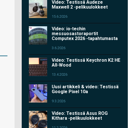
Video: Testissä Audeze
Maxwell 2 -pelikuulokkeet
15.6.2026
Video: io-techin
messuosastoraportit
Computex 2026 -tapahtumasta
3.6.2026
Video: Testissä Keychron K2 HE
All-Wood
13.4.2026
Uusi artikkeli & video: Testissä
Google Pixel 10a
9.3.2026
Video: Testissä Asus ROG
Kithara -pelikuulokkeet
11.2.2026