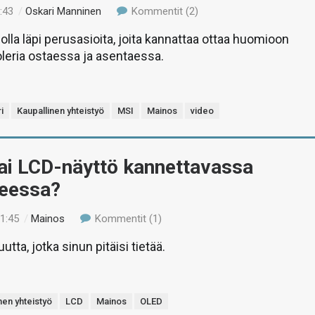
:43
/
Oskari Manninen
Kommentit (2)
la läpi perusasioita, joita kannattaa ottaa huomioon
leria ostaessa ja asentaessa.
i
Kaupallinen yhteistyö
MSI
Mainos
video
ai LCD-näyttö kannettavassa
neessa?
11:45
/
Mainos
Kommentit (1)
utta, jotka sinun pitäisi tietää.
nen yhteistyö
LCD
Mainos
OLED