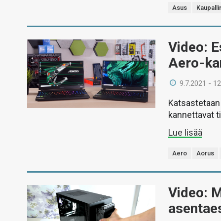
Asus
Kaupalli
Video: E
Aero-ka
9.7.2021 - 12
Katsastetaan 
kannettavat t
Lue lisää
Aero
Aorus
Video: M
asentae