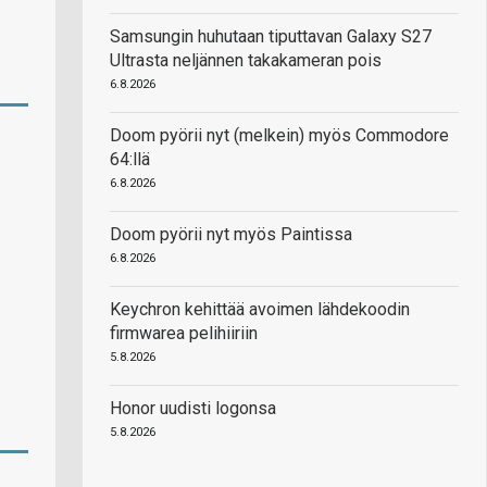
Samsungin huhutaan tiputtavan Galaxy S27
Ultrasta neljännen takakameran pois
6.8.2026
Doom pyörii nyt (melkein) myös Commodore
64:llä
6.8.2026
Doom pyörii nyt myös Paintissa
6.8.2026
Keychron kehittää avoimen lähdekoodin
firmwarea pelihiiriin
5.8.2026
Honor uudisti logonsa
5.8.2026