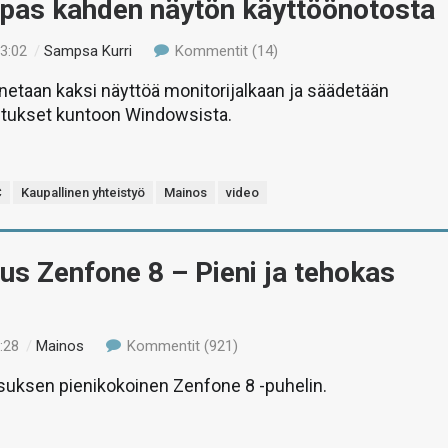
Opas kahden näytön käyttöönotosta
13:02
/
Sampsa Kurri
Kommentit (14)
netaan kaksi näyttöä monitorijalkaan ja säädetään
etukset kuntoon Windowsista.
C
Kaupallinen yhteistyö
Mainos
video
us Zenfone 8 – Pieni ja tehokas
:28
/
Mainos
Kommentit (921)
suksen pienikokoinen Zenfone 8 -puhelin.