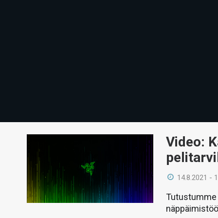
Video: 
pelitarvi
14.8.2021 - 
Tutustumme vid
näppäimistöön