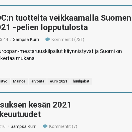
OC:n tuotteita veikkaamalla Suomen
21 -pelien lopputulosta
13:44
/
Sampsa Kurri
Kommentit (731)
uroopan-mestaruuskilpailut käynnistyvät ja Suomi on
kertaa mukana.
istyö
Mainos
arvonta
euro 2021
huuhjakat
Asuksen kesän 2021
ikeuutuudet
:16
/
Sampsa Kurri
Kommentit (7)