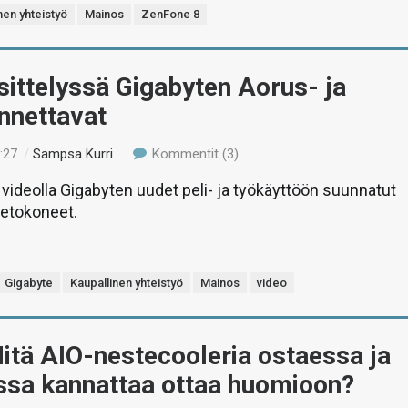
nen yhteistyö
Mainos
ZenFone 8
sittelyssä Gigabyten Aorus- ja
nnettavat
:27
/
Sampsa Kurri
Kommentit (3)
videolla Gigabyten uudet peli- ja työkäyttöön suunnatut
ietokoneet.
Gigabyte
Kaupallinen yhteistyö
Mainos
video
itä AIO-nestecooleria ostaessa ja
ssa kannattaa ottaa huomioon?