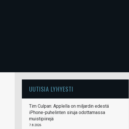
UUTISIA LYHYESTI
Tim Culpan: Applella on miljardin edestä
iPhone-puhelinten siruja odottamassa
muistipiirejä
7.8.2026