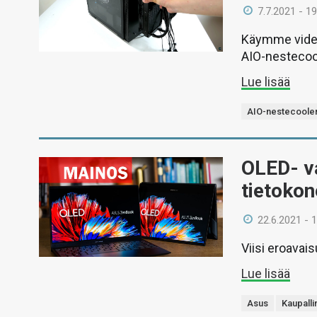
7.7.2021 - 19
Käymme videol
AIO-nestecoo
Lue lisää
AIO-nestecooler
OLED- v
tietoko
22.6.2021 - 
Viisi eroavaisu
Lue lisää
Asus
Kaupalli