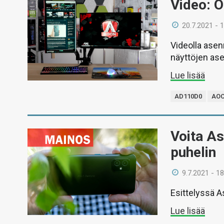
Video: 
20.7.2021 - 
Videolla asen
näyttöjen as
Lue lisää
AD110D0
AO
Voita As
puhelin
9.7.2021 - 18
Esittelyssä A
Lue lisää