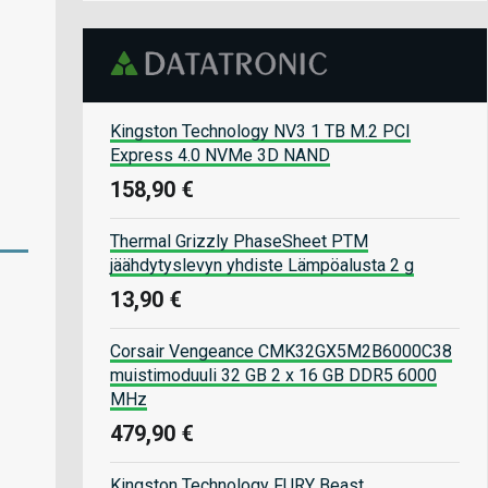
Kingston Technology NV3 1 TB M.2 PCI
Express 4.0 NVMe 3D NAND
158,90 €
Thermal Grizzly PhaseSheet PTM
jäähdytyslevyn yhdiste Lämpöalusta 2 g
13,90 €
Corsair Vengeance CMK32GX5M2B6000C38
muistimoduuli 32 GB 2 x 16 GB DDR5 6000
MHz
479,90 €
Kingston Technology FURY Beast