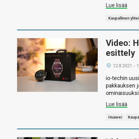
Lue lisää
Kaupallinen yhte
Video: H
esittely
12.8.2021 - 
io-techin uu
pakkauksen j
ominaisuuksi
Lue lisää
Huawei
Kaupal