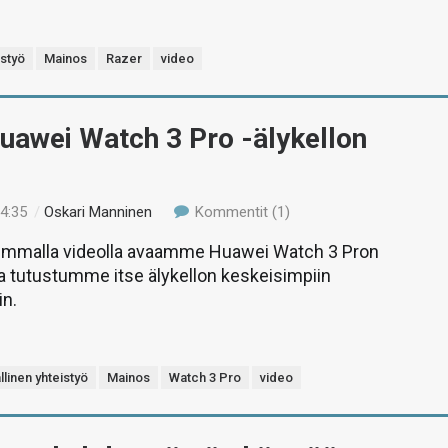
istyö
Mainos
Razer
video
uawei Watch 3 Pro -älykellon
14:35
/
Oskari Manninen
Kommentit (1)
simmalla videolla avaamme Huawei Watch 3 Pron
a tutustumme itse älykellon keskeisimpiin
in.
linen yhteistyö
Mainos
Watch 3 Pro
video