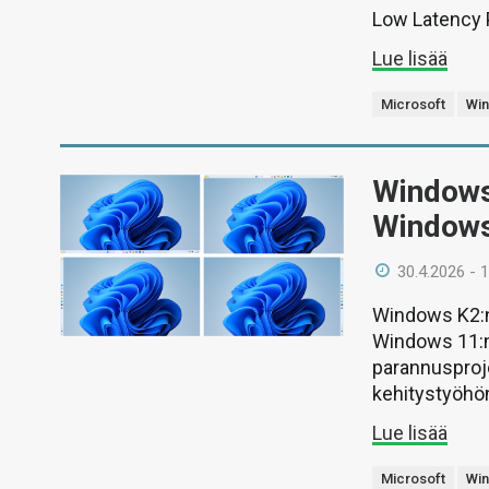
Low Latency P
Lue lisää
Microsoft
Wi
Windows 
Windows
30.4.2026 - 
Windows K2:n 
Windows 11:n 
parannusproje
kehitystyöhö
Lue lisää
Microsoft
Wi