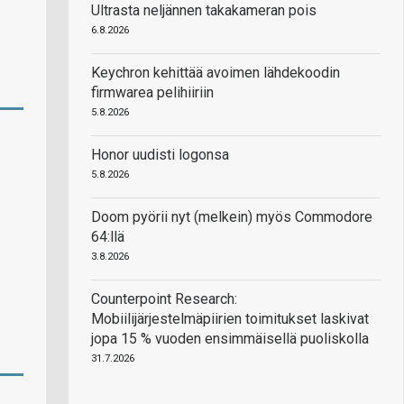
Ultrasta neljännen takakameran pois
6.8.2026
Keychron kehittää avoimen lähdekoodin
firmwarea pelihiiriin
5.8.2026
Honor uudisti logonsa
5.8.2026
Doom pyörii nyt (melkein) myös Commodore
64:llä
3.8.2026
Counterpoint Research:
Mobiilijärjestelmäpiirien toimitukset laskivat
jopa 15 % vuoden ensimmäisellä puoliskolla
31.7.2026