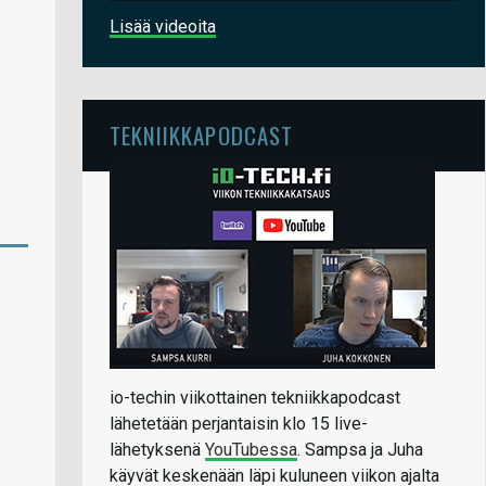
Lisää videoita
TEKNIIKKAPODCAST
io-techin viikottainen tekniikkapodcast
lähetetään perjantaisin klo 15 live-
lähetyksenä
YouTubessa
. Sampsa ja Juha
käyvät keskenään läpi kuluneen viikon ajalta