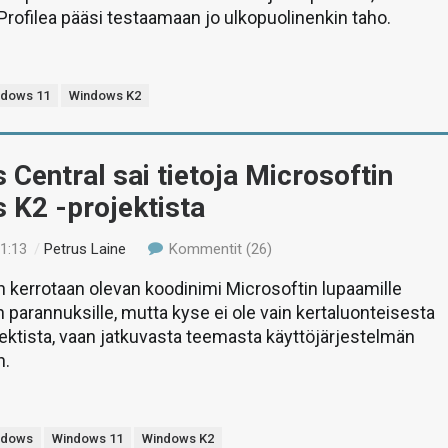
rofilea pääsi testaamaan jo ulkopuolinenkin taho.
ndows 11
Windows K2
Central sai tietoja Microsoftin
 K2 -projektista
11:13
/
Petrus Laine
Kommentit (26)
kerrotaan olevan koodinimi Microsoftin lupaamille
parannuksille, mutta kyse ei ole vain kertaluonteisesta
ktista, vaan jatkuvasta teemasta käyttöjärjestelmän
n.
ndows
Windows 11
Windows K2