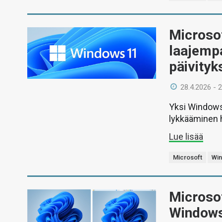
Microsof
laajempa
päivityk
28.4.2026 - 
Yksi Windows
lykkääminen 
Lue lisää
Microsoft
Wi
Microsof
Windows