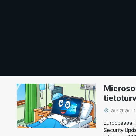
Microso
tietotur
26.6.2026 - 
Euroopassa i
Security Updat