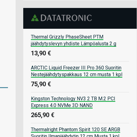
Thermal Grizzly PhaseSheet PTM
jäähdytyslevyn yhdiste Lämpöalusta 2 g
13,90 €
ARCTIC Liquid Freezer III Pro 360 Suoritin
Nestejäähdytyspakkaus 12 cm musta 1 kpl
75,90 €
Kingston Technology NV3 2 TB M.2 PCI
Express 4.0 NVMe 3D NAND
265,90 €
Thermalright Phantom Spirit 120 SE ARGB
Suoritin Ilmanjäähdytin 12 cm Musta 1 kpl