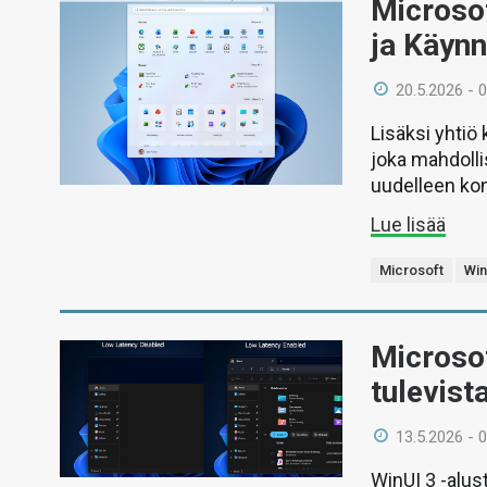
Microsof
ja Käynn
20.5.2026 - 
Lisäksi yhtiö
joka mahdoll
uudelleen kon
Lue lisää
Microsoft
Wi
Microso
tulevist
13.5.2026 - 
WinUI 3 -alus