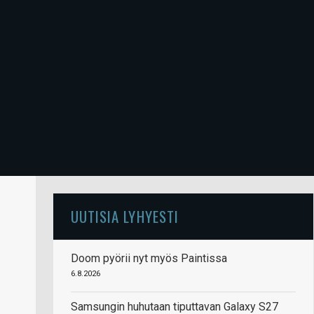
UUTISIA LYHYESTI
Doom pyörii nyt myös Paintissa
6.8.2026
Samsungin huhutaan tiputtavan Galaxy S27