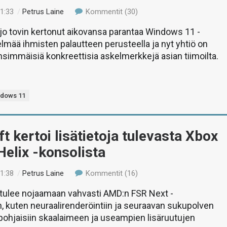
01:33
/
Petrus Laine
Kommentit (30)
jo tovin kertonut aikovansa parantaa Windows 11 -
elmää ihmisten palautteen perusteella ja nyt yhtiö on
nsimmäisiä konkreettisia askelmerkkejä asian tiimoilta.
ndows 11
t kertoi lisätietoja tulevasta Xbox
Helix -konsolista
01:38
/
Petrus Laine
Kommentit (16)
 tulee nojaamaan vahvasti AMD:n FSR Next -
n, kuten neuraalirenderöintiin ja seuraavan sukupolven
ohjaisiin skaalaimeen ja useampien lisäruutujen