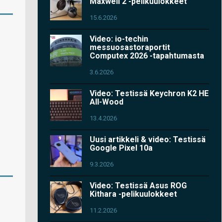
Maxwell 2 -pelikuulokkeet
15.6.2026
Video: io-techin
messuosastoraportit
Computex 2026 -tapahtumasta
3.6.2026
Video: Testissä Keychron K2 HE
All-Wood
13.4.2026
Uusi artikkeli & video: Testissä
Google Pixel 10a
9.3.2026
Video: Testissä Asus ROG
Kithara -pelikuulokkeet
11.2.2026