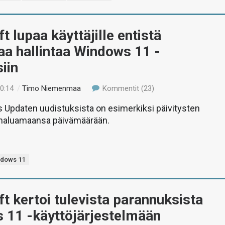
t lupaa käyttäjille entistä
a hallintaa Windows 11 -
siin
20:14
/
Timo Niemenmaa
Kommentit (23)
 Updaten uudistuksista on esimerkiksi päivitysten
haluamaansa päivämäärään.
ndows 11
t kertoi tulevista parannuksista
 11 -käyttöjärjestelmään