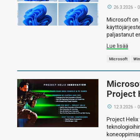
26.3.2026 - 
Microsoft on 
käyttöjärjest
paljastanut e
Lue lisää
Microsoft
Wi
Microsof
Project 
12.3.2026 - 
Project Helix
teknologioihi
koneoppimisp