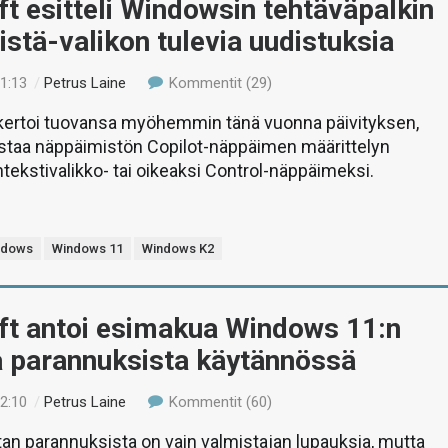
t esitteli Windowsin tehtäväpalkin
istä-valikon tulevia uudistuksia
01:13
/
Petrus Laine
Kommentit (29)
 kertoi tuovansa myöhemmin tänä vuonna päivityksen,
istaa näppäimistön Copilot-näppäimen määrittelyn
tekstivalikko- tai oikeaksi Control-näppäimeksi.
ndows
Windows 11
Windows K2
ft antoi esimakua Windows 11:n
a parannuksista käytännössä
02:10
/
Petrus Laine
Kommentit (60)
tan parannuksista on vain valmistajan lupauksia, mutta