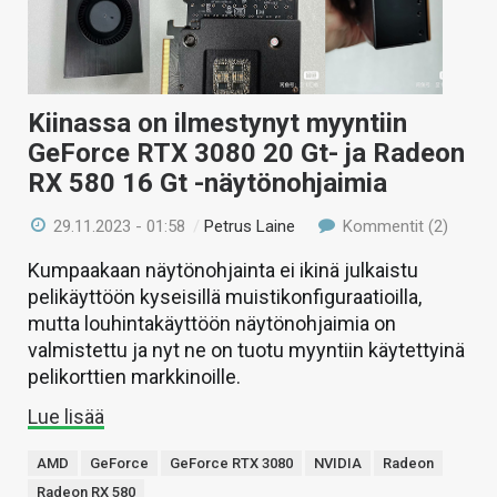
Kiinassa on ilmestynyt myyntiin
GeForce RTX 3080 20 Gt- ja Radeon
RX 580 16 Gt -näytönohjaimia
29.11.2023 - 01:58
/
Petrus Laine
Kommentit (2)
Kumpaakaan näytönohjainta ei ikinä julkaistu
pelikäyttöön kyseisillä muistikonfiguraatioilla,
mutta louhintakäyttöön näytönohjaimia on
valmistettu ja nyt ne on tuotu myyntiin käytettyinä
pelikorttien markkinoille.
Lue lisää
AMD
GeForce
GeForce RTX 3080
NVIDIA
Radeon
Radeon RX 580