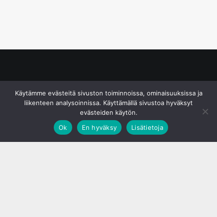
© S&J Media Oy
Käytämme evästeitä sivuston toiminnoissa, ominaisuuksissa ja
liikenteen analysoinnissa. Käyttämällä sivustoa hyväksyt
evästeiden käytön.
Ok
En hyväksy
Lisätietoja
;