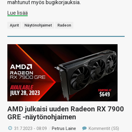
mahtunut myös bugikorjauksia.
Lue lisää
Ajurit
Näytönohjaimet
Radeon
AMD julkaisi uuden Radeon RX 7900
GRE -näytönohjaimen
31.7.2023 - 08:09
/
Petrus Laine
Kommentit (55)