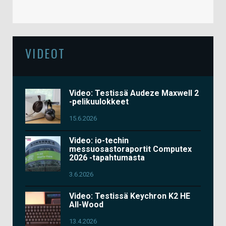
VIDEOT
Video: Testissä Audeze Maxwell 2
-pelikuulokkeet
15.6.2026
Video: io-techin
messuosastoraportit Computex
2026 -tapahtumasta
3.6.2026
Video: Testissä Keychron K2 HE
All-Wood
13.4.2026