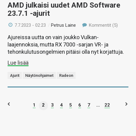
AMD julkaisi uudet AMD Software
23.7.1 -ajurit
7.7.2023 - 02:23
/
Petrus Laine
Kommentit (5)
Ajureissa uutta on vain joukko Vulkan-
laajennoksia, mutta RX 7000 -sarjan VR- ja
tehonkulutusongelmien pitäisi olla nyt korjattuja.
Lue lisää
Ajurit
Näytönohjaimet
Radeon
1
2
3
4
5
6
7
...
22