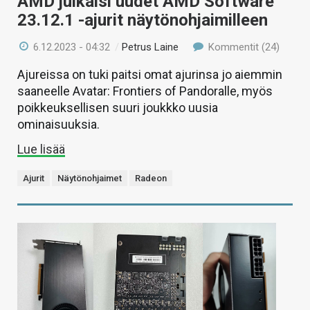
AMD julkaisi uudet AMD Software
23.12.1 -ajurit näytönohjaimilleen
6.12.2023 - 04:32
/
Petrus Laine
Kommentit (24)
Ajureissa on tuki paitsi omat ajurinsa jo aiemmin
saaneelle Avatar: Frontiers of Pandoralle, myös
poikkeuksellisen suuri joukkko uusia
ominaisuuksia.
Lue lisää
Ajurit
Näytönohjaimet
Radeon