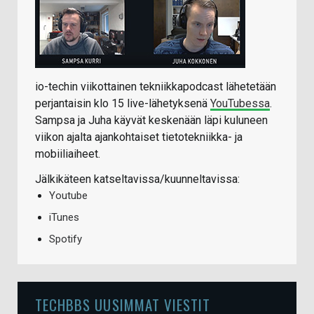
io-techin viikottainen tekniikkapodcast lähetetään
perjantaisin klo 15 live-lähetyksenä
YouTubessa
.
Sampsa ja Juha käyvät keskenään läpi kuluneen
viikon ajalta ajankohtaiset tietotekniikka- ja
mobiiliaiheet.
Jälkikäteen katseltavissa/kuunneltavissa:
Youtube
iTunes
Spotify
TECHBBS UUSIMMAT VIESTIT