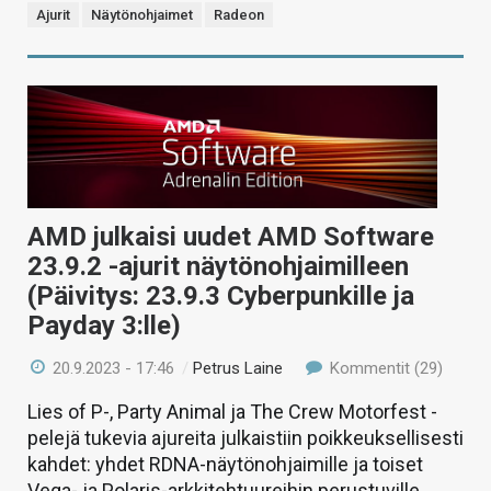
Ajurit
Näytönohjaimet
Radeon
AMD julkaisi uudet AMD Software
23.9.2 -ajurit näytönohjaimilleen
(Päivitys: 23.9.3 Cyberpunkille ja
Payday 3:lle)
20.9.2023 - 17:46
/
Petrus Laine
Kommentit (29)
Lies of P-, Party Animal ja The Crew Motorfest -
pelejä tukevia ajureita julkaistiin poikkeuksellisesti
kahdet: yhdet RDNA-näytönohjaimille ja toiset
Vega- ja Polaris-arkkitehtuureihin perustuville