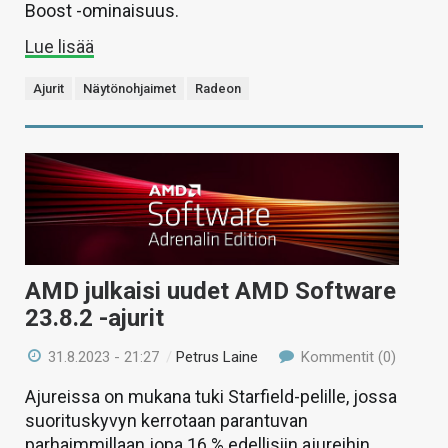
Boost -ominaisuus.
Lue lisää
Ajurit
Näytönohjaimet
Radeon
AMD julkaisi uudet AMD Software
23.8.2 -ajurit
31.8.2023 - 21:27
/
Petrus Laine
Kommentit (0)
Ajureissa on mukana tuki Starfield-pelille, jossa
suorituskyvyn kerrotaan parantuvan
parhaimmillaan jopa 16 % edellisiin ajureihin