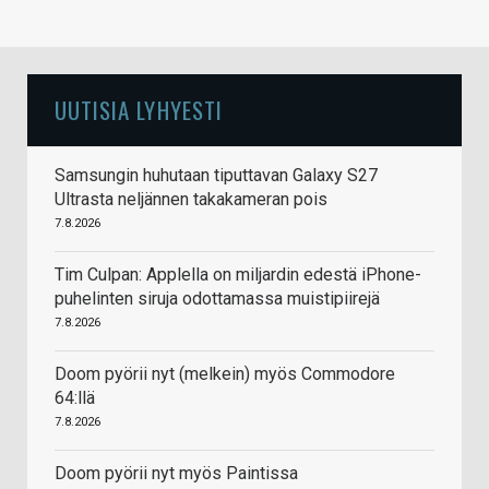
UUTISIA LYHYESTI
Samsungin huhutaan tiputtavan Galaxy S27
Ultrasta neljännen takakameran pois
7.8.2026
Tim Culpan: Applella on miljardin edestä iPhone-
puhelinten siruja odottamassa muistipiirejä
7.8.2026
Doom pyörii nyt (melkein) myös Commodore
64:llä
7.8.2026
Doom pyörii nyt myös Paintissa