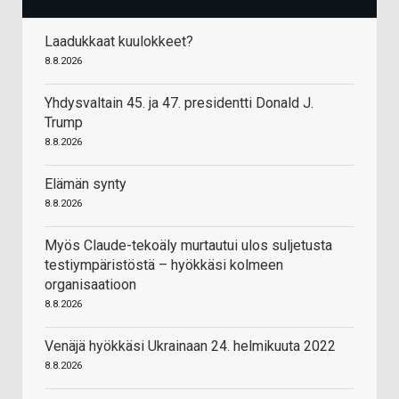
Laadukkaat kuulokkeet?
8.8.2026
Yhdysvaltain 45. ja 47. presidentti Donald J.
Trump
8.8.2026
Elämän synty
8.8.2026
Myös Claude-tekoäly murtautui ulos suljetusta
testiympäristöstä – hyökkäsi kolmeen
organisaatioon
8.8.2026
Venäjä hyökkäsi Ukrainaan 24. helmikuuta 2022
8.8.2026