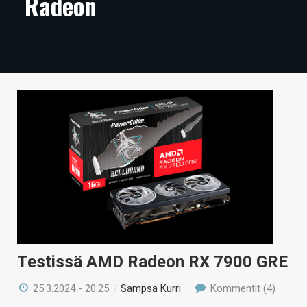
Radeon
ARTIKKELIT
VIDEOT
TECHBBS
TIETOA
HINTA.FI
KAUPPA
VAIHDA TEEMA
HAKU
Testissä AMD Radeon RX 7900 GRE
25.3.2024 - 20:25
/
Sampsa Kurri
Kommentit (4)