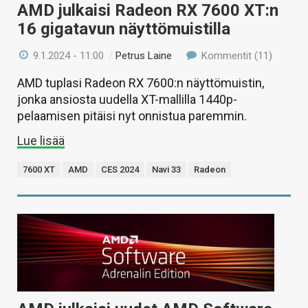
AMD julkaisi Radeon RX 7600 XT:n
16 gigatavun näyttömuistilla
9.1.2024 - 11:00
/
Petrus Laine
Kommentit (11)
AMD tuplasi Radeon RX 7600:n näyttömuistin,
jonka ansiosta uudella XT-mallilla 1440p-
pelaamisen pitäisi nyt onnistua paremmin.
Lue lisää
7600 XT
AMD
CES 2024
Navi 33
Radeon