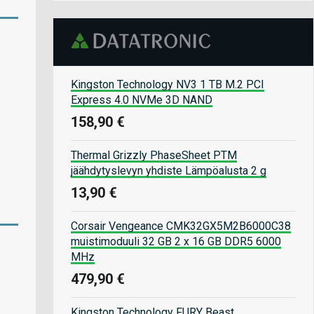
Kingston Technology NV3 1 TB M.2 PCI
Express 4.0 NVMe 3D NAND
158,90 €
Thermal Grizzly PhaseSheet PTM
jäähdytyslevyn yhdiste Lämpöalusta 2 g
13,90 €
Corsair Vengeance CMK32GX5M2B6000C38
muistimoduuli 32 GB 2 x 16 GB DDR5 6000
MHz
479,90 €
Kingston Technology FURY Beast