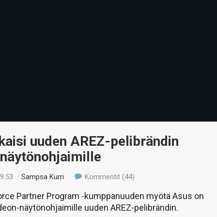
kaisi uuden AREZ-pelibrändin
näytönohjaimille
19:53
/
Sampsa Kurri
Kommentit (44)
orce Partner Program -kumppanuuden myötä Asus on
deon-näytönohjaimille uuden AREZ-pelibrändin.