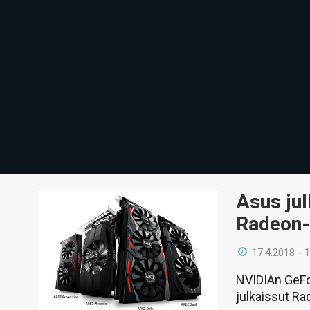
Asus jul
Radeon-
17.4.2018 - 
NVIDIAn GeF
julkaissut Ra