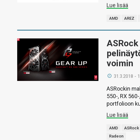
Lue lisää
AMD
AREZ
ASRock 
pelinäyt
voimin
31.3.2018 - 
ASRockin mall
550-, RX 560-
portfolioon k
Lue lisää
AMD
ASRock
Radeon