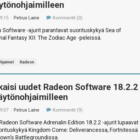
äytönohjaimilleen
19:15
/
Petrus Laine
Kommentit (0)
Software -ajurit parantavat suorituskykyä Sea of
inal Fantasy XII: The Zodiac Age -peleissä.
hjaimet
Radeon
kaisi uudet Radeon Software 18.2.2
näytönohjaimilleen
19:07
/
Petrus Laine
Kommentit (9)
adeon Software Adrenalin Edition 18.2.2 -ajurit lupaavat
rituskykyä Kingdom Come: Deliverancessa, Fortnitessä
own’s Battlegroundissa.