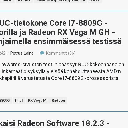
hjaimet
Radeon
Radeon eSports Experience
ReSX
NUC-tietokone Core i7-8809G -
orilla ja Radeon RX Vega M GH -
hjaimella ensimmäisessä testissä
:42
/
Petrus Laine
Kommentit (36)
Playwares-sivuston testiin päässyt NUC-kokoonpano on
inkarnaatio syksyllä yleisöä kohahduttaneesta AMD:n
kkapiirillä varustetusta Core i7-8809G -prosessorista.
-8809G
Intel
RX Vega M
Radeon
aisi Radeon Software 18.2.3 -