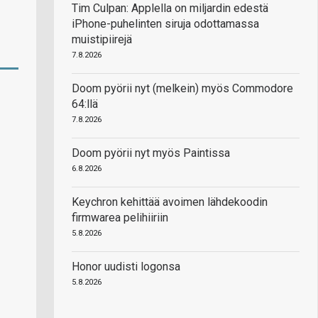
Tim Culpan: Applella on miljardin edestä
iPhone-puhelinten siruja odottamassa
muistipiirejä
7.8.2026
Doom pyörii nyt (melkein) myös Commodore
64:llä
7.8.2026
Doom pyörii nyt myös Paintissa
6.8.2026
Keychron kehittää avoimen lähdekoodin
firmwarea pelihiiriin
5.8.2026
Honor uudisti logonsa
5.8.2026