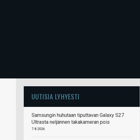
UUTISIA LYHYESTI
Samsungin huhutaan tiputtavan Galaxy S27
Ultrasta neljännen takakameran pois
7.8.2026