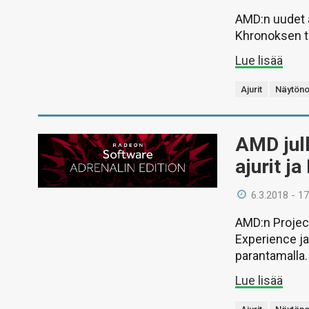
AMD:n uudet 
Khronoksen tu
Lue lisää
Ajurit
Näytöno
AMD julk
ajurit j
6.3.2018 - 17
AMD:n Projec
Experience j
parantamalla.
Lue lisää