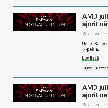
AMD julk
ajurit n
26.3.2018 - 
Uudet Radeon 
5 -pelille.
Lue lisää
Ajurit
Näytöno
AMD julk
ajurit n
20.3.2018 - 