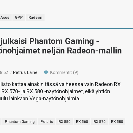
Asus
GPP
Radeon
julkaisi Phantom Gaming -
önohjaimet neljän Radeon-mallin
18:52
/
Petrus Laine
Kommentit (9)
isto kattaa ainakin tässä vaiheessa vain Radeon RX
, RX 570- ja RX 580 -näytönohjaimet, eikä yhtiön
uulu lainkaan Vega-näytönohjaimia.
Phantom Gaming
Polaris
RX 550
RX 560
RX 570
RX 580