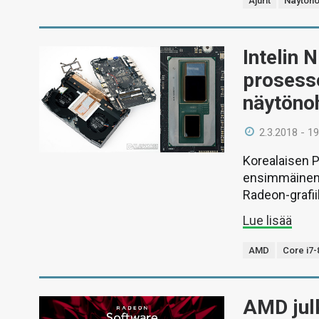
Ajurit
Näytöno
Intelin 
prosess
näytöno
2.3.2018 - 19
Korealaisen 
ensimmäinen 
Radeon-grafii
Lue lisää
AMD
Core i7
AMD julk