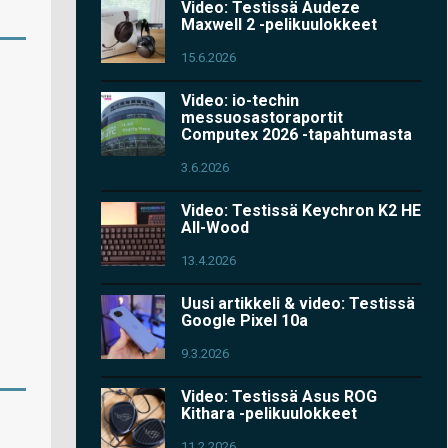
Video: Testissä Audeze
Maxwell 2 -pelikuulokkeet
15.6.2026
Video: io-techin
messuosastoraportit
Computex 2026 -tapahtumasta
3.6.2026
Video: Testissä Keychron K2 HE
All-Wood
13.4.2026
Uusi artikkeli & video: Testissä
Google Pixel 10a
9.3.2026
Video: Testissä Asus ROG
Kithara -pelikuulokkeet
11.2.2026