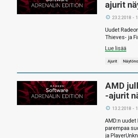
ajurit n
23.2.2018 - 
Uudet Radeon 
Thieves- ja F
Lue lisää
Ajurit
Näytöno
AMD jul
-ajurit 
13.2.2018 - 
AMD:n uudet R
parempaa suo
ja PlayerUnkn