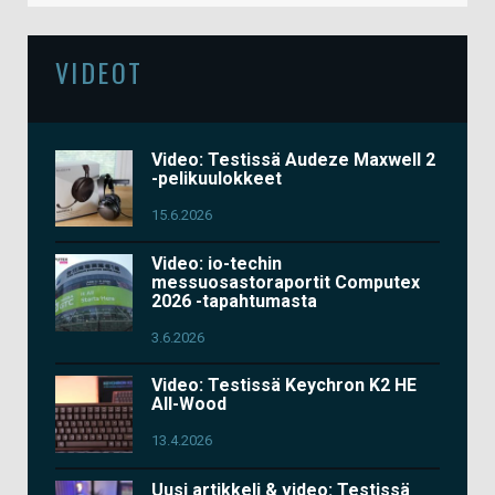
VIDEOT
Video: Testissä Audeze Maxwell 2
-pelikuulokkeet
15.6.2026
Video: io-techin
messuosastoraportit Computex
2026 -tapahtumasta
3.6.2026
Video: Testissä Keychron K2 HE
All-Wood
13.4.2026
Uusi artikkeli & video: Testissä