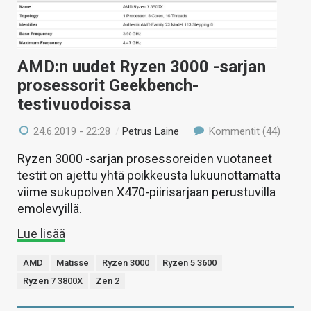
AMD:n uudet Ryzen 3000 -sarjan
prosessorit Geekbench-
testivuodoissa
24.6.2019 - 22:28
/
Petrus Laine
Kommentit (44)
Ryzen 3000 -sarjan prosessoreiden vuotaneet
testit on ajettu yhtä poikkeusta lukuunottamatta
viime sukupolven X470-piirisarjaan perustuvilla
emolevyillä.
Lue lisää
AMD
Matisse
Ryzen 3000
Ryzen 5 3600
Ryzen 7 3800X
Zen 2