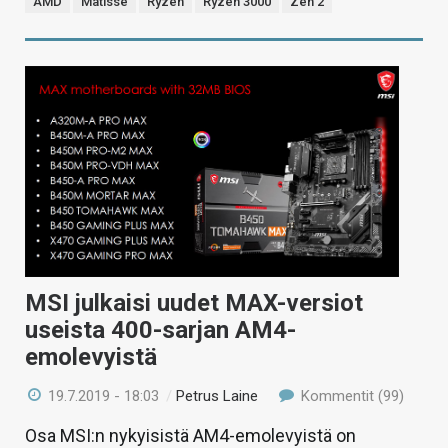
AMD
Matisse
Ryzen
Ryzen 3000
Zen 2
MSI julkaisi uudet MAX-versiot
useista 400-sarjan AM4-
emolevyistä
19.7.2019 - 18:03
/
Petrus Laine
Kommentit (99)
Osa MSI:n nykyisistä AM4-emolevyistä on