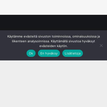
© S&J Media Oy
Käytämme evästeitä sivuston toiminnoissa, ominaisuuksissa ja
liikenteen analysoinnissa. Käyttämällä sivustoa hyväksyt
evästeiden käytön.
Ok
En hyväksy
Lisätietoja
;