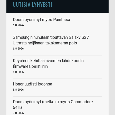
UUTISIA LYHYESTI
Doom pyörii nyt myös Paintissa
6.8.2026
Samsungin huhutaan tiputtavan Galaxy S27
Ultrasta neljännen takakameran pois
6.8.2026
Keychron kehittää avoimen lähdekoodin
firmwarea pelihiiriin
5.8.2026
Honor uudisti logonsa
5.8.2026
Doom pyörii nyt (melkein) myös Commodore
64:llä
3.8.2026