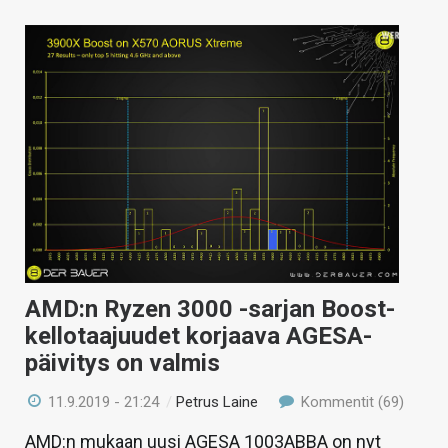
AMD:n Ryzen 3000 -sarjan Boost-
kellotaajuudet korjaava AGESA-
päivitys on valmis
11.9.2019 - 21:24
/
Petrus Laine
Kommentit (69)
AMD:n mukaan uusi AGESA 1003ABBA on nyt