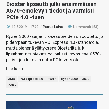
Biostar lipsautti julki ensimmäisen
X570-emolevyn tiedot ja varmisti
PCIe 4.0 -tuen
13.5.2019 - 17:03
/
Petrus Laine
Kommentit (53)
Ryzen 3000 -sarjan prosessoreiden on odotettu jo
pidempään tukevan PCI Express 4.0 -standardia,
mutta pienenä yllätyksenä Biostarilta julki
lipsahtanut tuotekatalogi paljasti myös itse X570-
piirisarjan tukevan uutta PCIe-versiota.
Lue lisää
AMD
PCI Express 4.0
Ryzen
Ryzen 3000
X570
Zen 2