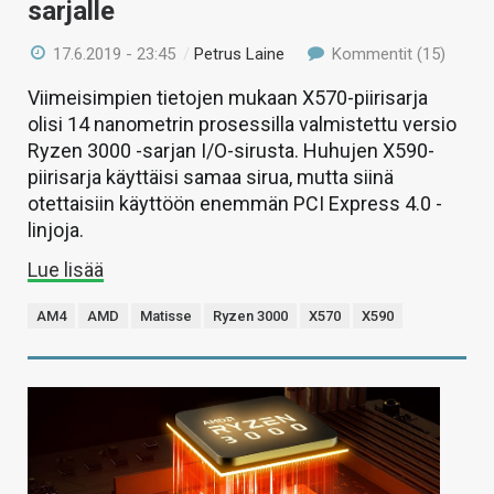
sarjalle
17.6.2019 - 23:45
/
Petrus Laine
Kommentit (15)
Viimeisimpien tietojen mukaan X570-piirisarja
olisi 14 nanometrin prosessilla valmistettu versio
Ryzen 3000 -sarjan I/O-sirusta. Huhujen X590-
piirisarja käyttäisi samaa sirua, mutta siinä
otettaisiin käyttöön enemmän PCI Express 4.0 -
linjoja.
Lue lisää
AM4
AMD
Matisse
Ryzen 3000
X570
X590