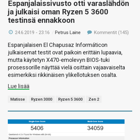
Espanjalaissivusto otti varaslähdön
ja julkaisi oman Ryzen 5 3600
testinsä ennakkoon
24.6.2019 - 23:16
/
Petrus Laine
Kommentit (145)
Espanjalaisen El Chapusaz Informáticon
julkaisemat testit ovat paikoin erittäin lupaavia,
mutta käytetyn X470-emolevyn BIOS-tuki
prosessorille näyttää vielä osittain vajaavaiselta
esimerkiksi rikkinäisen ylikellotuksen osalta.
Lue lisää
Matisse
Ryzen 3000
Ryzen 5 3600
Zen 2