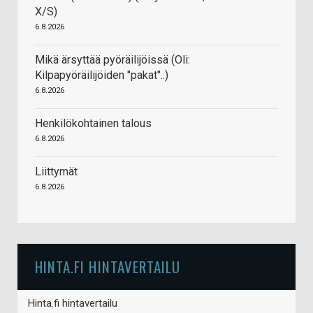
X/S)
6.8.2026
Mikä ärsyttää pyöräilijöissä (Oli:
Kilpapyöräilijöiden "pakat"..)
6.8.2026
Henkilökohtainen talous
6.8.2026
Liittymät
6.8.2026
HINTA.FI HINTAVERTAILU
Hinta.fi hintavertailu