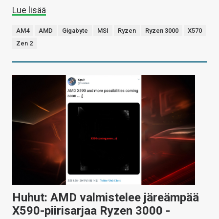
Lue lisää
AM4
AMD
Gigabyte
MSI
Ryzen
Ryzen 3000
X570
Zen 2
Huhut: AMD valmistelee järeämpää
X590-piirisarjaa Ryzen 3000 -