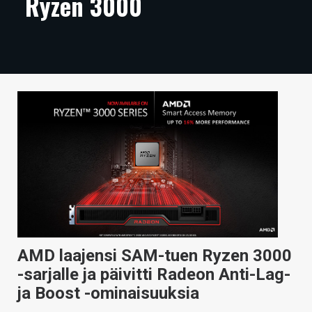
Ryzen 3000
ARTIKKELIT
VIDEOT
TECHBBS
TIETOA
HINTA.FI
KAUPPA
VAIHDA TEEMA
AMD laajensi SAM-tuen Ryzen 3000
HAKU
-sarjalle ja päivitti Radeon Anti-Lag-
ja Boost -ominaisuuksia