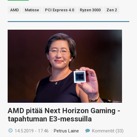
AMD
Matisse
PCI Express 4.0
Ryzen 3000
Zen 2
AMD pitää Next Horizon Gaming -
tapahtuman E3-messuilla
14.5.2019 - 17:46
/
Petrus Laine
Kommentit (33)