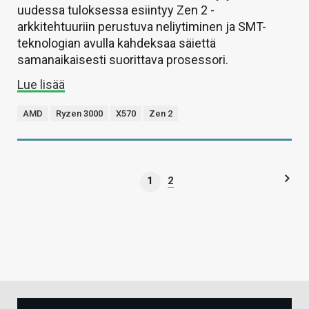
uudessa tuloksessa esiintyy Zen 2 -
arkkitehtuuriin perustuva neliytiminen ja SMT-
teknologian avulla kahdeksaa säiettä
samanaikaisesti suorittava prosessori.
Lue lisää
AMD
Ryzen 3000
X570
Zen 2
1
2