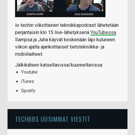
io-techin viikottainen tekniikkapodcast lähetetään
perjantaisin klo 15 live-lähetyksenä
YouTubessa
.
Sampsa ja Juha käyvät keskenään läpi kuluneen
viikon ajalta ajankohtaiset tietotekniikka- ja
mobiiliaiheet.
Jälkikäteen katseltavissa/kuunneltavissa:
Youtube
iTunes
Spotify
TECHBBS UUSIMMAT VIESTIT