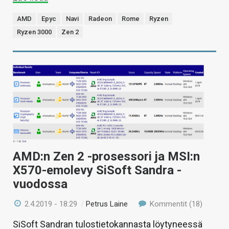
AMD
Epyc
Navi
Radeon
Rome
Ryzen
Ryzen 3000
Zen 2
AMD:n Zen 2 -prosessori ja MSI:n
X570-emolevy SiSoft Sandra -
vuodossa
2.4.2019 - 18:29
/
Petrus Laine
Kommentit (18)
SiSoft Sandran tulostietokannasta löytyneessä