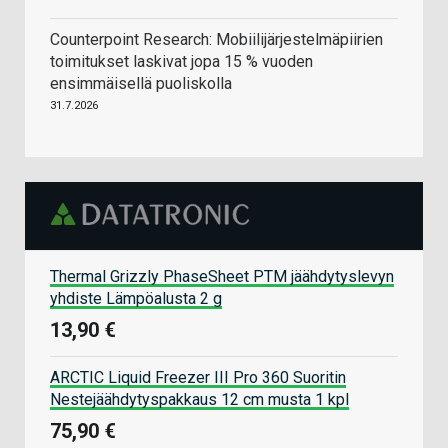
Counterpoint Research: Mobiilijärjestelmäpiirien
toimitukset laskivat jopa 15 % vuoden
ensimmäisellä puoliskolla
31.7.2026
Thermal Grizzly PhaseSheet PTM jäähdytyslevyn
yhdiste Lämpöalusta 2 g
13,90 €
ARCTIC Liquid Freezer III Pro 360 Suoritin
Nestejäähdytyspakkaus 12 cm musta 1 kpl
75,90 €