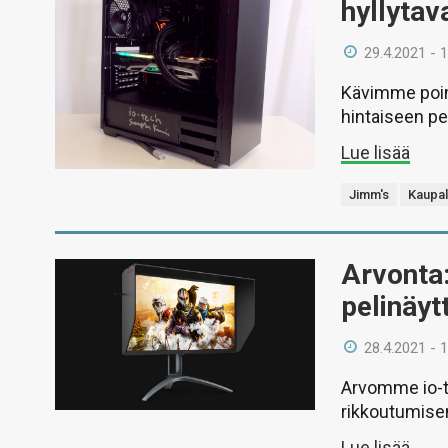
hyllytav
29.4.2021 - 
Kävimme poim
hintaiseen pe
Lue lisää
Jimm's
Kaupal
Arvonta
pelinäyt
28.4.2021 - 
Arvomme io-t
rikkoutumisen
Lue lisää