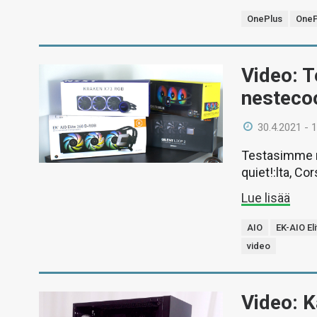
OnePlus
OneP
Video: 
nestecoo
30.4.2021 - 
Testasimme n
quiet!:lta, Co
Lue lisää
AIO
EK-AIO El
video
Video: K