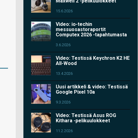
Maxwell 2 -pelikuulokkeet
15.6.2026
Video: io-techin
messuosastoraportit
Computex 2026 -tapahtumasta
3.6.2026
Video: Testissä Keychron K2 HE
All-Wood
13.4.2026
Uusi artikkeli & video: Testissä
Google Pixel 10a
9.3.2026
Video: Testissä Asus ROG
Kithara -pelikuulokkeet
11.2.2026