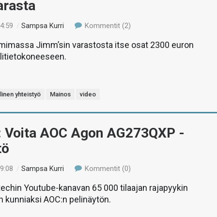
arasta
14:59
/
Sampsa Kurri
Kommentit (2)
imassa Jimm’sin varastosta itse osat 2300 euron
litietokoneeseen.
linen yhteistyö
Mainos
video
: Voita AOC Agon AG273QXP -
tö
19:08
/
Sampsa Kurri
Kommentit (0)
echin Youtube-kanavan 65 000 tilaajan rajapyykin
 kunniaksi AOC:n pelinäytön.