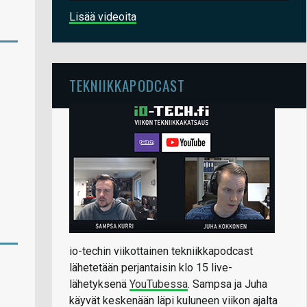
Lisää videoita
TEKNIIKKAPODCAST
io-techin viikottainen tekniikkapodcast
lähetetään perjantaisin klo 15 live-
lähetyksenä
YouTubessa
. Sampsa ja Juha
käyvät keskenään läpi kuluneen viikon ajalta