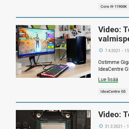
Core i9-11900K
Video: 
valmisp
7.4.2021 - 15
Ostimme Gigan
IdeaCentre G
Lue lisää
IdeaCentre G5
Video: T
31.3.2021 - 