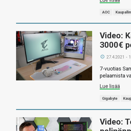
AOC
Kaupalli
Video: K
3000€ p
27.4.2021 - 
7-vuotias Sam
pelaamista va
Lue lisää
Gigabyte
Kaup
Video: T