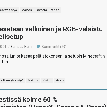
nen yhteistyö
Mainos
arvonta
video
asataan valkoinen ja RGB-valaistu
elisetup
18:01
/
Sampsa Kurri
Kommentit (20)
psa junior kasaa pelitietokoneen ja setupin Minecraftin
rten.
allinen yhteistyö
Mainos
Vision
video
estissä kolme 60 %