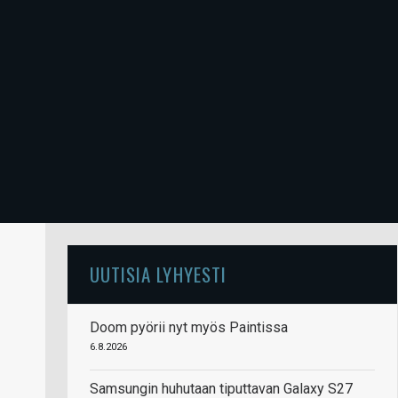
UUTISIA LYHYESTI
Doom pyörii nyt myös Paintissa
6.8.2026
Samsungin huhutaan tiputtavan Galaxy S27