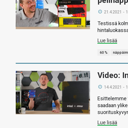
pelinäpp
21.4.2021 - 
Testissä kol
hintaluokassa 
Lue lisää
60 %
näppäim
Video: I
14.4.2021 - 
Esittelemme v
saadaan ylike
suorituskyvy
Lue lisää