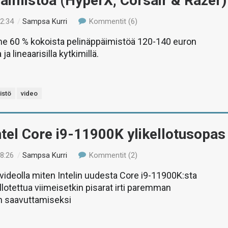
äimistöä (HyperX, Corsair & Razer)
12:34
/
Sampsa Kurri
Kommentit (6)
me 60 % kokoista pelinäppäimistöä 120-140 euron
ja lineaarisilla kytkimillä.
istö
video
ntel Core i9-11900K ylikellotusopas
18:26
/
Sampsa Kurri
Kommentit (2)
ideolla miten Intelin uudesta Core i9-11900K:sta
llotettua viimeisetkin pisarat irti paremman
n saavuttamiseksi