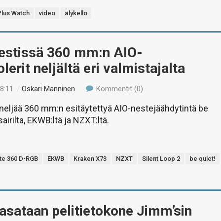
lus Watch
video
älykello
Testissä 360 mm:n AIO-
lerit neljältä eri valmistajalta
18:11
/
Oskari Manninen
Kommentit (0)
eljää 360 mm:n esitäytettyä AIO-nestejäähdytintä be
rsairilta, EKWB:ltä ja NZXT:ltä.
ite 360 D-RGB
EKWB
Kraken X73
NZXT
Silent Loop 2
be quiet!
asataan pelitietokone Jimm’sin