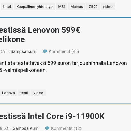
Intel
Kaupallinen yhteistyö
MSI
Mainos
Z590
video
Testissä Lenovon 599€
elikone
:59
/
Sampsa Kurri
Kommentit (45)
tista testattavaksi 599 euron tarjoushinnalla Lenovon
5 -valmispelikoneen.
Lenovo
testi
video
estissä Intel Core i9-11900K
18:53
/
Sampsa Kurri
Kommentit (12)