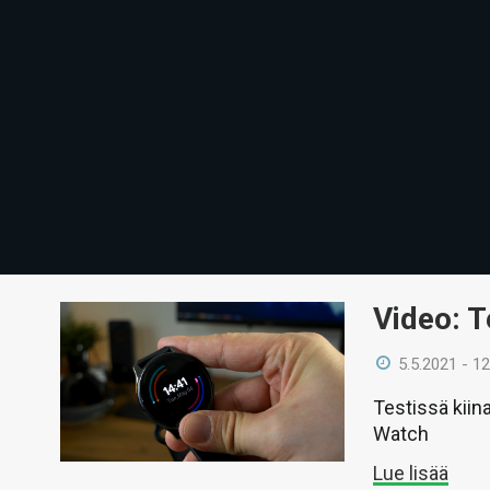
Video: 
5.5.2021 - 12
Testissä kii
Watch
Lue lisää