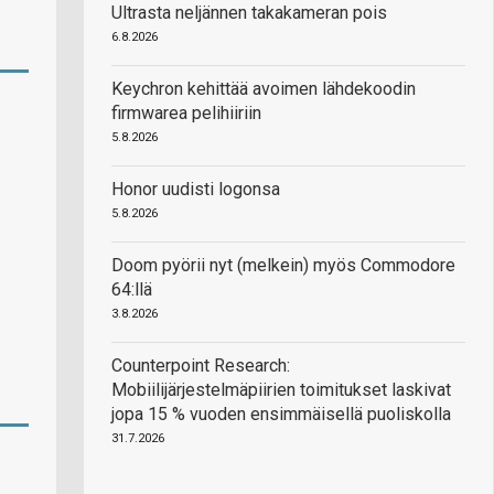
Ultrasta neljännen takakameran pois
6.8.2026
Keychron kehittää avoimen lähdekoodin
firmwarea pelihiiriin
5.8.2026
Honor uudisti logonsa
5.8.2026
Doom pyörii nyt (melkein) myös Commodore
64:llä
3.8.2026
Counterpoint Research:
Mobiilijärjestelmäpiirien toimitukset laskivat
jopa 15 % vuoden ensimmäisellä puoliskolla
31.7.2026