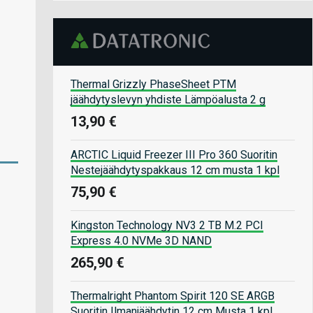
Thermal Grizzly PhaseSheet PTM
jäähdytyslevyn yhdiste Lämpöalusta 2 g
13,90 €
ARCTIC Liquid Freezer III Pro 360 Suoritin
Nestejäähdytyspakkaus 12 cm musta 1 kpl
75,90 €
Kingston Technology NV3 2 TB M.2 PCI
Express 4.0 NVMe 3D NAND
265,90 €
Thermalright Phantom Spirit 120 SE ARGB
Suoritin Ilmanjäähdytin 12 cm Musta 1 kpl