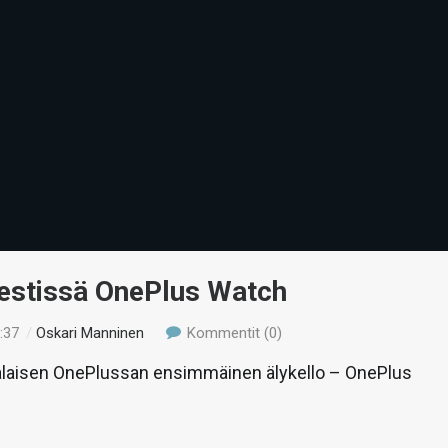
Testissä OnePlus Watch
:37
/
Oskari Manninen
Kommentit (0)
nalaisen OnePlussan ensimmäinen älykello – OnePlus