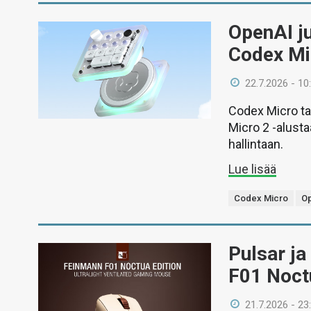
OpenAI ju
Codex Mi
22.7.2026 - 10
Codex Micro ta
Micro 2 -alust
hallintaan.
Lue lisää
Codex Micro
O
Pulsar ja
F01 Noctu
21.7.2026 - 23