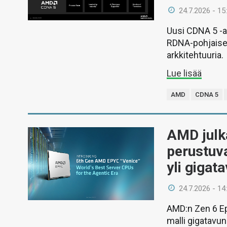
24.7.2026 - 15
Uusi CDNA 5 -ar
RDNA-pohjaise
arkkitehtuuria.
Lue lisää
AMD
CDNA 5
AMD julka
perustuv
yli gigat
24.7.2026 - 14
AMD:n Zen 6 E
malli gigatavun