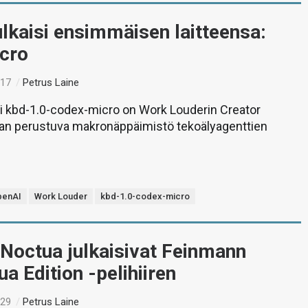
lkaisi ensimmäisen laitteensa:
cro
:17
/
Petrus Laine
i kbd-1.0-codex-micro on Work Louderin Creator
aan perustuva makronäppäimistö tekoälyagenttien
penAI
Work Louder
kbd-1.0-codex-micro
 Noctua julkaisivat Feinmann
a Edition -pelihiiren
:29
/
Petrus Laine