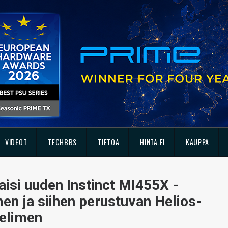
VIDEOT
TECHBBS
TIETOA
HINTA.FI
KAUPPA
isi uuden Instinct MI455X -
men ja siihen perustuvan Helios-
velimen