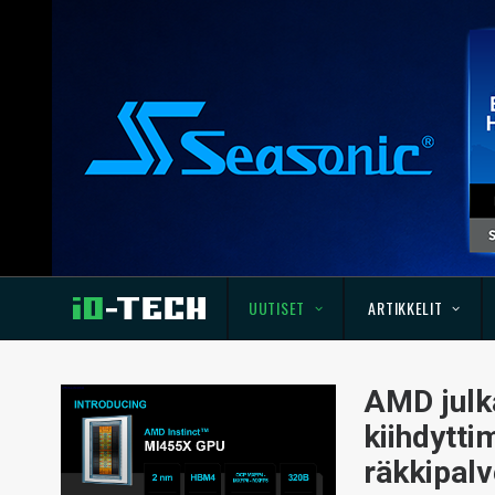
UUTISET
ARTIKKELIT
AMD julka
kiihdytti
räkkipal