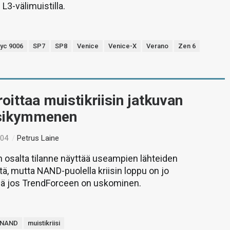
 L3-välimuistilla.
yc 9006
SP7
SP8
Venice
Venice-X
Verano
Zen 6
oittaa muistikriisin jatkuvan
osikymmenen
:04
/
Petrus Laine
osalta tilanne näyttää useampien lähteiden
ä, mutta NAND-puolella kriisin loppu on jo
 jos TrendForceen on uskominen.
NAND
muistikriisi