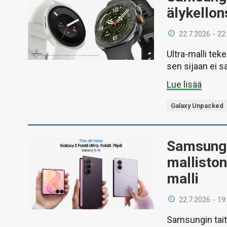
älykellon
22.7.2026 - 22
Ultra-malli te
sen sijaan ei s
Lue lisää
Galaxy Unpacked
Samsung j
mallisto
malli
22.7.2026 - 19
Samsungin taitt