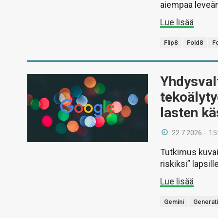
aiempaa leveämm
Lue lisää
Flip8
Fold8
Fo
Yhdysval
tekoälyty
lasten kä
22.7.2026 - 15
Tutkimus kuvai
riskiksi” lapsille
Lue lisää
Gemini
Generati