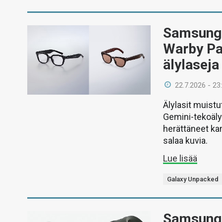
Samsung e
Warby Pa
älylaseja
22.7.2026 - 23
Älylasit muistu
Gemini-tekoäly
herättäneet ka
salaa kuvia.
Lue lisää
Galaxy Unpacked
Samsung j