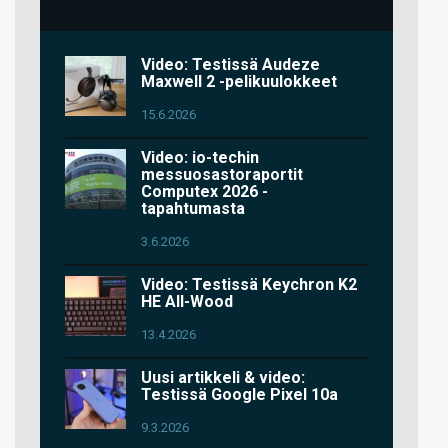
Video: Testissä Audeze
Maxwell 2 -pelikuulokkeet
15.6.2026
Video: io-techin
messuosastoraportit
Computex 2026 -
tapahtumasta
3.6.2026
Video: Testissä Keychron K2
HE All-Wood
13.4.2026
Uusi artikkeli & video:
Testissä Google Pixel 10a
9.3.2026