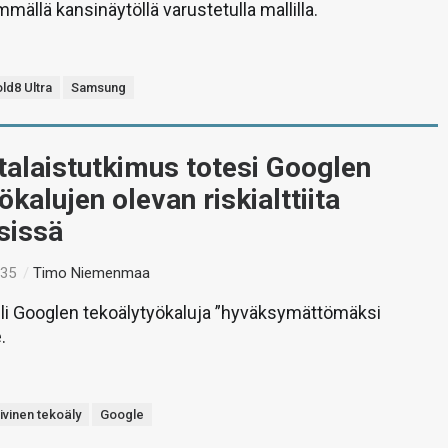
ällä kansinäytöllä varustetulla mallilla.
ld8 Ultra
Samsung
talaistutkimus totesi Googlen
ökalujen olevan riskialttiita
sissä
:35
/
Timo Niemenmaa
li Googlen tekoälytyökaluja ”hyväksymättömäksi
.
ivinen tekoäly
Google