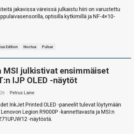
teitä jakavissa väreissä julkaistu hiiri on varustettu
ppulaivasensorilla, optisilla kytkimillä ja NF-4×10-
ua Edition
Noctua
Pulsar
 MSI julkistivat ensimmäiset
:n IJP OLED -näytöt
:26
/
Petrus Laine
et InkJet Printed OLED -paneelit tulevat löytymään
Lenovon Legion R9000P -kannettavasta ja MSI:n
271UPJW12 -näytöstä.