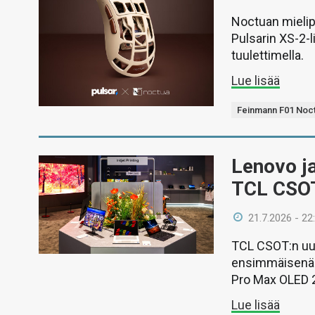
Noctuan mielipi
Pulsarin XS-2-li
tuulettimella.
Lue lisää
Feinmann F01 Noct
Lenovo ja
TCL CSOT
21.7.2026 - 22
TCL CSOT:n uud
ensimmäisenä 
Pro Max OLED 
Lue lisää