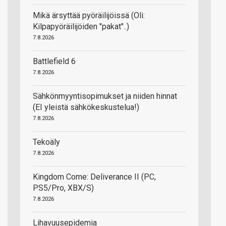
Mikä ärsyttää pyöräilijöissä (Oli:
Kilpapyöräilijöiden "pakat"..)
7.8.2026
Battlefield 6
7.8.2026
Sähkönmyyntisopimukset ja niiden hinnat
(EI yleistä sähkökeskustelua!)
7.8.2026
Tekoäly
7.8.2026
Kingdom Come: Deliverance II (PC,
PS5/Pro, XBX/S)
7.8.2026
Lihavuusepidemia