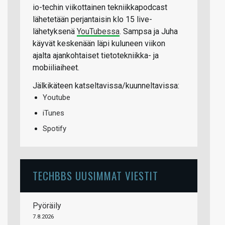
io-techin viikottainen tekniikkapodcast
lähetetään perjantaisin klo 15 live-
lähetyksenä
YouTubessa
. Sampsa ja Juha
käyvät keskenään läpi kuluneen viikon
ajalta ajankohtaiset tietotekniikka- ja
mobiiliaiheet.
Jälkikäteen katseltavissa/kuunneltavissa:
Youtube
iTunes
Spotify
TECHBBS UUSIMMAT VIESTIT
Pyöräily
7.8.2026