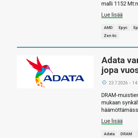
malli 1152 Mt:n
Lue lisää
AMD
Epyc
Ep
Zen 6c
Adata var
jopa vu
23.7.2026 - 14
DRAM-muistien 
mukaan synkält
häämöttämässä
Lue lisää
Adata
DRAM