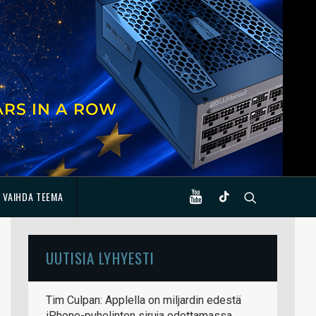
VAIHDA TEEMA
UUTISIA LYHYESTI
Tim Culpan: Applella on miljardin edestä
iPhone-puhelinten siruja odottamassa