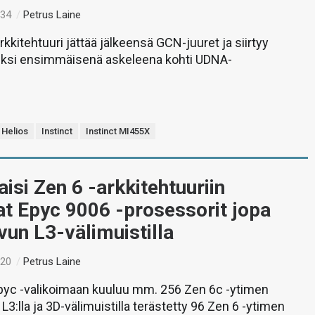
:34
/
Petrus Laine
kkitehtuuri jättää jälkeensä GCN-juuret ja siirtyy
ksi ensimmäisenä askeleena kohti UDNA-
Helios
Instinct
Instinct MI455X
isi Zen 6 -arkkitehtuuriin
at Epyc 9006 -prosessorit jopa
avun L3-välimuistilla
:20
/
Petrus Laine
pyc -valikoimaan kuuluu mm. 256 Zen 6c -ytimen
 L3:lla ja 3D-välimuistilla terästetty 96 Zen 6 -ytimen