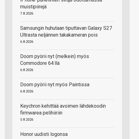
muistipiirejä
7.8.2026
Samsungin huhutaan tiputtavan Galaxy S27
Ultrasta neljännen takakameran pois
6.8.2026
Doom pyörii nyt (melkein) myös
Commodore 64:llä
6.8.2026
Doom pyörii nyt myös Paintissa
6.8.2026
Keychron kehittää avoimen lähdekoodin
firmwarea pelihiiriin
5.8.2026
Honor uudisti logonsa