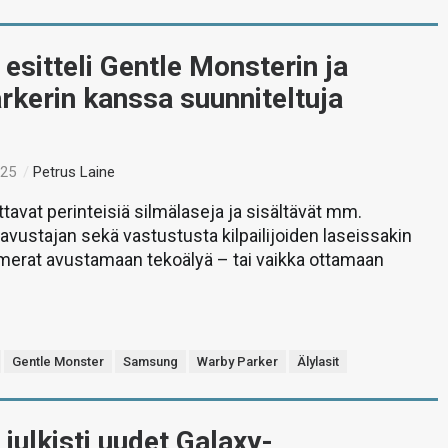
sitteli Gentle Monsterin ja
rkerin kanssa suunniteltuja
:25
/
Petrus Laine
ttavat perinteisiä silmälaseja ja sisältävät mm.
avustajan sekä vastustusta kilpailijoiden laseissakin
merat avustamaan tekoälyä – tai vaikka ottamaan
Gentle Monster
Samsung
Warby Parker
Älylasit
ulkisti uudet Galaxy-