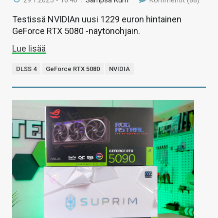
29.1.2025 - 16:40
/
Sampsa Kurri
Kommentit (88)
Testissä NVIDIAn uusi 1229 euron hintainen
GeForce RTX 5080 -näytönohjain.
Lue lisää
DLSS 4
GeForce RTX 5080
NVIDIA