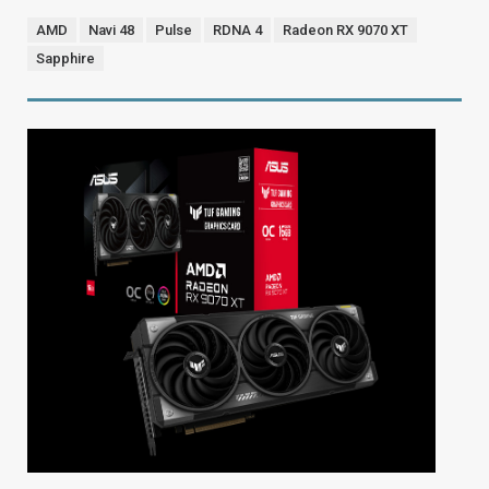
AMD
Navi 48
Pulse
RDNA 4
Radeon RX 9070 XT
Sapphire