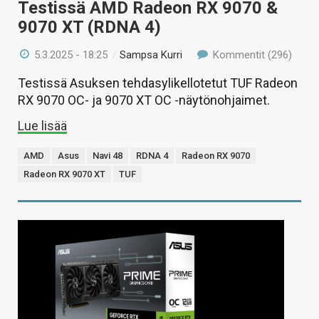
Testissä AMD Radeon RX 9070 &
9070 XT (RDNA 4)
5.3.2025 - 18:25
/
Sampsa Kurri
Kommentit (296)
Testissä Asuksen tehdasylikellotetut TUF Radeon
RX 9070 OC- ja 9070 XT OC -näytönohjaimet.
Lue lisää
AMD
Asus
Navi 48
RDNA 4
Radeon RX 9070
Radeon RX 9070 XT
TUF