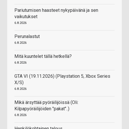
Pariutumisen haasteet nykypäivänä ja sen
vaikutukset
6.8.2026
Perunalastut
6.8.2026
Mitä kuuntelet tällä hetkellä?
6.8.2026
GTA VI (19.11.2026) (Playstation 5, Xbox Series
X/S)
6.8.2026
Mikä ärsyttää pyöräilijöissä (Oli:
Kilpapyöräilijöiden "pakat"..)
6.8.2026
Henkilökohtainen talous