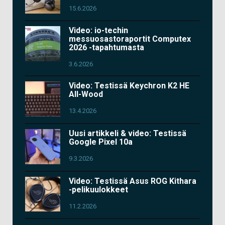
15.6.2026
Video: io-techin
messuosastoraportit Computex
2026 -tapahtumasta
3.6.2026
Video: Testissä Keychron K2 HE
All-Wood
13.4.2026
Uusi artikkeli & video: Testissä
Google Pixel 10a
9.3.2026
Video: Testissä Asus ROG Kithara
-pelikuulokkeet
11.2.2026