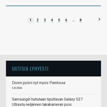
1
2
3
4
5
6
...
8
UUTISIA LYHYESTI
Doom pyörii nyt myös Paintissa
6.8.2026
Samsungin huhutaan tiputtavan Galaxy S27
Ultrasta neljännen takakameran pois