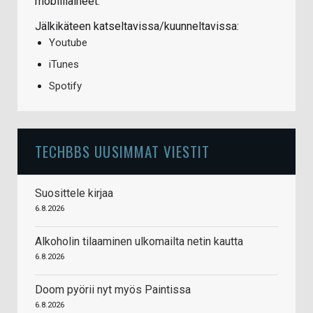
mobiiliaiheet.
Jälkikäteen katseltavissa/kuunneltavissa:
Youtube
iTunes
Spotify
TECHBBS UUSIMMAT VIESTIT
Suosittele kirjaa
6.8.2026
Alkoholin tilaaminen ulkomailta netin kautta
6.8.2026
Doom pyörii nyt myös Paintissa
6.8.2026