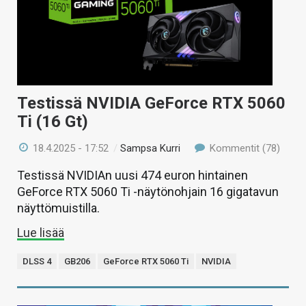
Testissä NVIDIA GeForce RTX 5060
Ti (16 Gt)
18.4.2025 - 17:52
/
Sampsa Kurri
Kommentit (78)
Testissä NVIDIAn uusi 474 euron hintainen
GeForce RTX 5060 Ti -näytönohjain 16 gigatavun
näyttömuistilla.
Lue lisää
DLSS 4
GB206
GeForce RTX 5060 Ti
NVIDIA