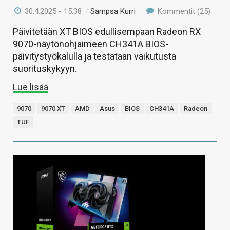
30.4.2025 - 15:38
/
Sampsa Kurri
Kommentit (25)
Päivitetään XT BIOS edullisempaan Radeon RX
9070-näytönohjaimeen CH341A BIOS-
päivitystyökalulla ja testataan vaikutusta
suorituskykyyn.
Lue lisää
9070
9070 XT
AMD
Asus
BIOS
CH341A
Radeon
TUF