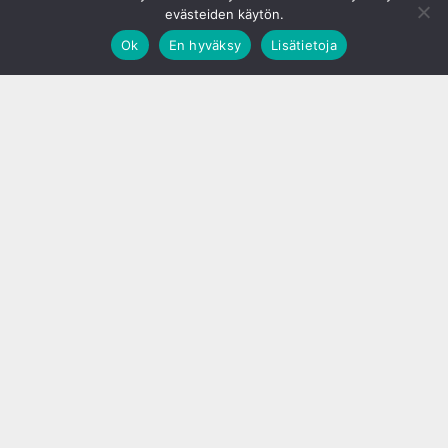
evästeiden käytön.
Ok
En hyväksy
Lisätietoja
;