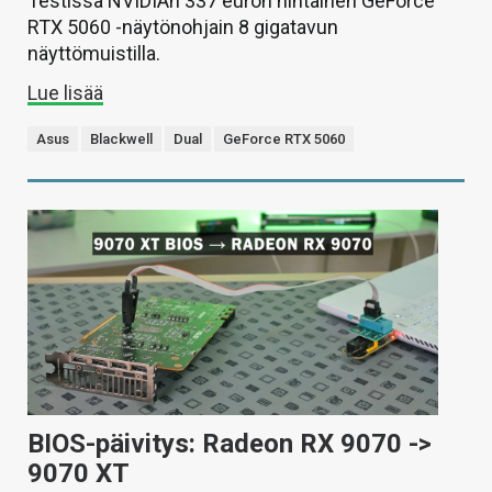
Testissä NVIDIAn 337 euron hintainen GeForce
RTX 5060 -näytönohjain 8 gigatavun
näyttömuistilla.
Lue lisää
Asus
Blackwell
Dual
GeForce RTX 5060
BIOS-päivitys: Radeon RX 9070 ->
9070 XT