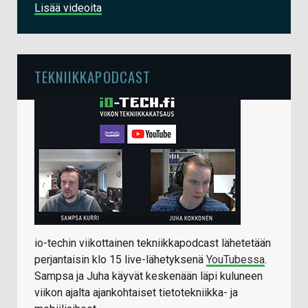
Lisää videoita
TEKNIIKKAPODCAST
io-techin viikottainen tekniikkapodcast lähetetään
perjantaisin klo 15 live-lähetyksenä
YouTubessa
.
Sampsa ja Juha käyvät keskenään läpi kuluneen
viikon ajalta ajankohtaiset tietotekniikka- ja