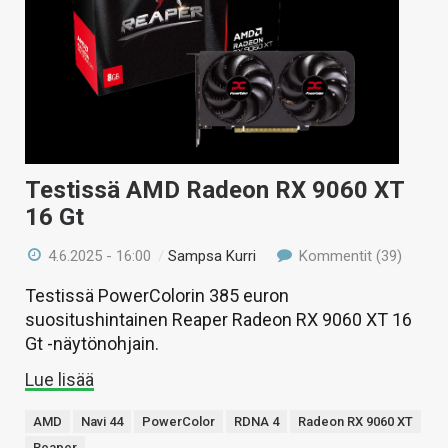
Testissä AMD Radeon RX 9060 XT
16 Gt
4.6.2025 - 16:00
/
Sampsa Kurri
Kommentit (39)
Testissä PowerColorin 385 euron
suositushintainen Reaper Radeon RX 9060 XT 16
Gt -näytönohjain.
Lue lisää
AMD
Navi 44
PowerColor
RDNA 4
Radeon RX 9060 XT
Reaper