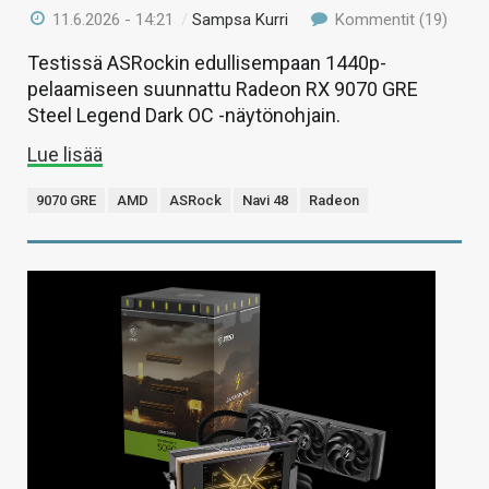
11.6.2026 - 14:21
/
Sampsa Kurri
Kommentit (19)
Testissä ASRockin edullisempaan 1440p-
pelaamiseen suunnattu Radeon RX 9070 GRE
Steel Legend Dark OC -näytönohjain.
Lue lisää
9070 GRE
AMD
ASRock
Navi 48
Radeon