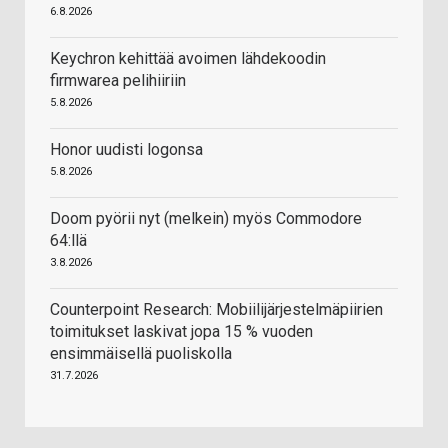
6.8.2026
Keychron kehittää avoimen lähdekoodin
firmwarea pelihiiriin
5.8.2026
Honor uudisti logonsa
5.8.2026
Doom pyörii nyt (melkein) myös Commodore
64:llä
3.8.2026
Counterpoint Research: Mobiilijärjestelmäpiirien
toimitukset laskivat jopa 15 % vuoden
ensimmäisellä puoliskolla
31.7.2026