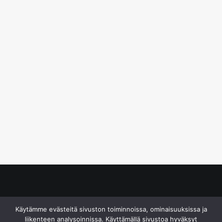
© S&J Media Oy
Käytämme evästeitä sivuston toiminnoissa, ominaisuuksissa ja
liikenteen analysoinnissa. Käyttämällä sivustoa hyväksyt