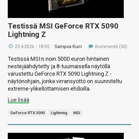
Testissä MSI GeForce RTX 5090
Lightning Z
23.4.2026 - 18:05
/
Sampsa Kurri
Kommentit (30)
Testissä MSI:n noin 5000 euron hintainen
nestejäähdytetty ja 8-tuumaisella näytöllä
varustettu GeForce RTX 5090 Lightning Z -
näytönohjain, jonka virransyöttö on suunniteltu
extreme-ylikellottamisen ehdoilla.
Lue lisää
GeForce RTX 5090
Lightning
MSI