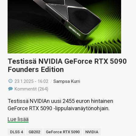
Testissä NVIDIA GeForce RTX 5090
Founders Edition
23.1.2025 - 16:02
/
Sampsa Kurri
Kommentit (264)
Testissä NVIDIAn uusi 2455 euron hintainen
GeForce RTX 5090 -lippulaivanäytönohjain.
Lue lisää
DLSS 4
GB202
GeForce RTX 5090
NVIDIA