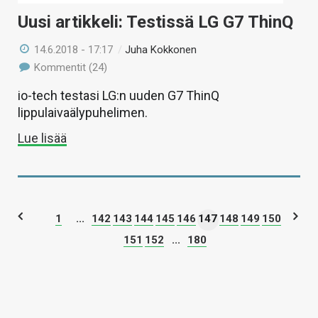
Uusi artikkeli: Testissä LG G7 ThinQ
14.6.2018 - 17:17
/
Juha Kokkonen
Kommentit (24)
io-tech testasi LG:n uuden G7 ThinQ
lippulaivaälypuhelimen.
Lue lisää
1
...
142
143
144
145
146
147
148
149
150
151
152
...
180