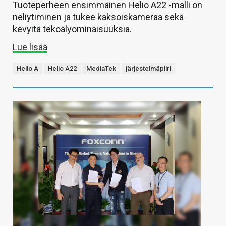
Tuoteperheen ensimmäinen Helio A22 -malli on
neliytiminen ja tukee kaksoiskameraa sekä
kevyitä tekoälyominaisuuksia.
Lue lisää
Helio A
Helio A22
MediaTek
järjestelmäpiiri