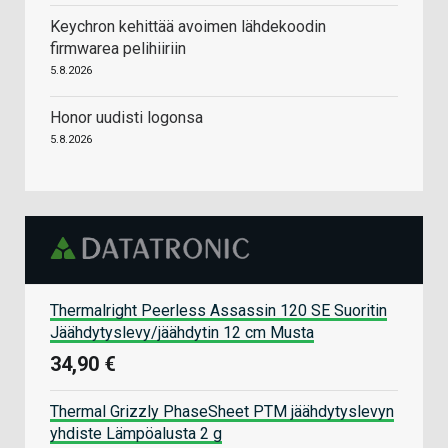
Keychron kehittää avoimen lähdekoodin
firmwarea pelihiiriin
5.8.2026
Honor uudisti logonsa
5.8.2026
Thermalright Peerless Assassin 120 SE Suoritin
Jäähdytyslevy/jäähdytin 12 cm Musta
34,90 €
Thermal Grizzly PhaseSheet PTM jäähdytyslevyn
yhdiste Lämpöalusta 2 g