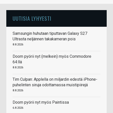
UUTISIA LYHYESTI
Samsungin huhutaan tiputtavan Galaxy S27
Ultrasta neljännen takakameran pois
8.8.2026
Doom pyörii nyt (melkein) myös Commodore
64:llä
8.8.2026
Tim Culpan: Applella on miljardin edestä iPhone-
puhelinten siruja odottamassa muistipiirejä
8.8.2026
Doom pyörii nyt myös Paintissa
6.8.2026