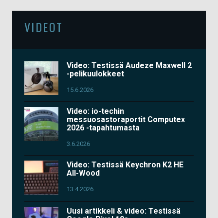
VIDEOT
Video: Testissä Audeze Maxwell 2
-pelikuulokkeet
15.6.2026
Video: io-techin
messuosastoraportit Computex
2026 -tapahtumasta
3.6.2026
Video: Testissä Keychron K2 HE
All-Wood
13.4.2026
Uusi artikkeli & video: Testissä