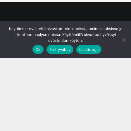
© S&J Media Oy
Käytämme evästeitä sivuston toiminnoissa, ominaisuuksissa ja
liikenteen analysoinnissa. Käyttämällä sivustoa hyväksyt
evästeiden käytön.
Ok
En hyväksy
Lisätietoja
;