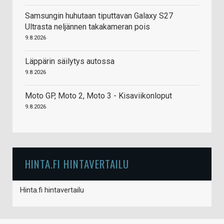
Samsungin huhutaan tiputtavan Galaxy S27
Ultrasta neljännen takakameran pois
9.8.2026
Läppärin säilytys autossa
9.8.2026
Moto GP, Moto 2, Moto 3 - Kisaviikonloput
9.8.2026
HINTA.FI HINTAVERTAILU
Hinta.fi hintavertailu