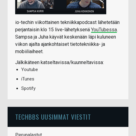
io-techin viikottainen tekniikkapodcast lähetetään
perjantaisin klo 15 live-lähetyksenä
YouTubessa
.
Sampsa ja Juha käyvät keskenään läpi kuluneen
viikon ajalta ajankohtaiset tietotekniikka- ja
mobiiliaiheet.
Jälkikäteen katseltavissa/kuunneltavissa:
Youtube
iTunes
Spotify
TECHBBS UUSIMMAT VIESTIT
Perunalastut