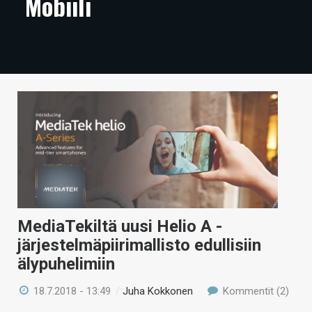
Mobiili
ARTIKKELIT
VIDEOT
TECHBBS
TIETOA
HINTA.FI
KAUPPA
VAIHDA TEEMA
MediaTekiltä uusi Helio A -
järjestelmäpiirimallisto edullisiin
älypuhelimiin
HAKU
18.7.2018 - 13:49
/
Juha Kokkonen
Kommentit (2)