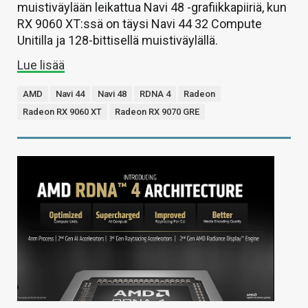
muistiväylään leikattua Navi 48 -grafiikkapiiriä, kun
RX 9060 XT:ssä on täysi Navi 44 32 Compute
Unitilla ja 128-bittisellä muistiväylällä.
Lue lisää
AMD
Navi 44
Navi 48
RDNA 4
Radeon
Radeon RX 9060 XT
Radeon RX 9070 GRE