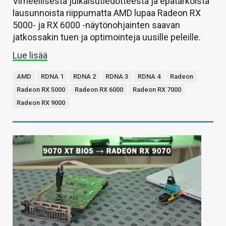
Virheellisestä julkaisutiedotteesta ja epätarkoista
lausunnoista riippumatta AMD lupaa Radeon RX
5000- ja RX 6000 -näytönohjainten saavan
jatkossakin tuen ja optimointeja uusille peleille.
Lue lisää
AMD
RDNA 1
RDNA 2
RDNA 3
RDNA 4
Radeon
Radeon RX 5000
Radeon RX 6000
Radeon RX 7000
Radeon RX 9000