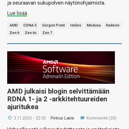
ja seuraavan sukupolven näytönohjaimista.
Lue lisää
AMD
CDNA 5
Gorgon Point
Helios
Medusa
Radeon
Zen 6
Zen 6c
Zen 7
AMD julkaisi blogin selvittämään
RDNA 1- ja 2 -arkkitehtuureiden
ajuritukea
3.11.2025 - 22:53
/
Petrus Laine
Kommentit (20)