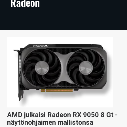
Radeon
ARTIKKELIT
VIDEOT
TECHBBS
TIETOA
HINTA.FI
KAUPPA
VAIHDA TEEMA
HAKU
AMD julkaisi Radeon RX 9050 8 Gt -
näytönohjaimen mallistonsa