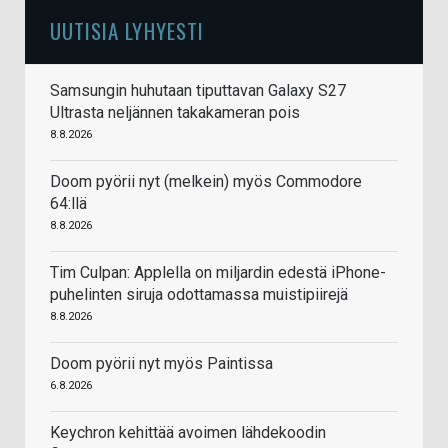
UUTISIA LYHYESTI
Samsungin huhutaan tiputtavan Galaxy S27
Ultrasta neljännen takakameran pois
8.8.2026
Doom pyörii nyt (melkein) myös Commodore
64:llä
8.8.2026
Tim Culpan: Applella on miljardin edestä iPhone-
puhelinten siruja odottamassa muistipiirejä
8.8.2026
Doom pyörii nyt myös Paintissa
6.8.2026
Keychron kehittää avoimen lähdekoodin