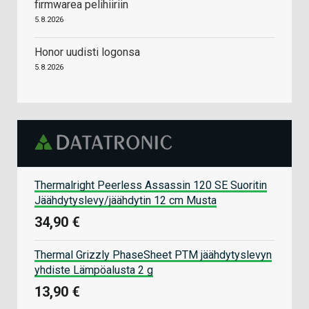
firmwarea pelihiiriin
5.8.2026
Honor uudisti logonsa
5.8.2026
Thermalright Peerless Assassin 120 SE Suoritin
Jäähdytyslevy/jäähdytin 12 cm Musta
34,90 €
Thermal Grizzly PhaseSheet PTM jäähdytyslevyn
yhdiste Lämpöalusta 2 g
13,90 €