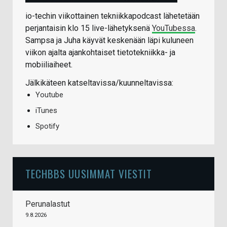
io-techin viikottainen tekniikkapodcast lähetetään
perjantaisin klo 15 live-lähetyksenä
YouTubessa
.
Sampsa ja Juha käyvät keskenään läpi kuluneen
viikon ajalta ajankohtaiset tietotekniikka- ja
mobiiliaiheet.
Jälkikäteen katseltavissa/kuunneltavissa:
Youtube
iTunes
Spotify
TECHBBS UUSIMMAT VIESTIT
Perunalastut
9.8.2026