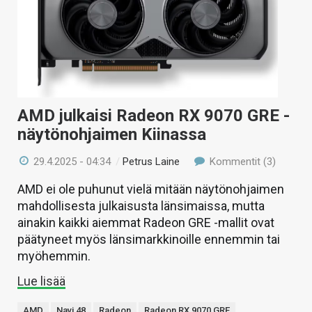
AMD julkaisi Radeon RX 9070 GRE -
näytönohjaimen Kiinassa
29.4.2025 - 04:34
/
Petrus Laine
Kommentit (3)
AMD ei ole puhunut vielä mitään näytönohjaimen
mahdollisesta julkaisusta länsimaissa, mutta
ainakin kaikki aiemmat Radeon GRE -mallit ovat
päätyneet myös länsimarkkinoille ennemmin tai
myöhemmin.
Lue lisää
AMD
Navi 48
Radeon
Radeon RX 9070 GRE