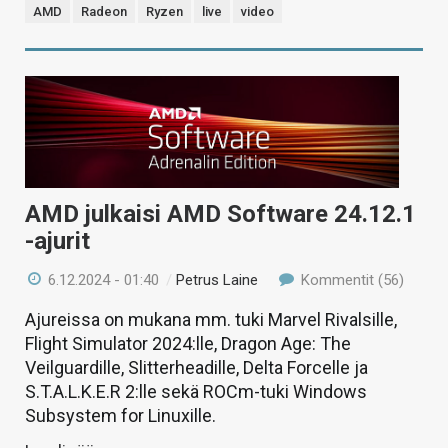
AMD
Radeon
Ryzen
live
video
AMD julkaisi AMD Software 24.12.1
-ajurit
6.12.2024 - 01:40
/
Petrus Laine
Kommentit (56)
Ajureissa on mukana mm. tuki Marvel Rivalsille,
Flight Simulator 2024:lle, Dragon Age: The
Veilguardille, Slitterheadille, Delta Forcelle ja
S.T.A.L.K.E.R 2:lle sekä ROCm-tuki Windows
Subsystem for Linuxille.