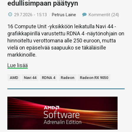
edullisimpaan päätyyn
29.7.2026 - 15:13
/
Petrus Laine
Kommentit (24)
16 Compute Unit -yksikköön leikatulla Navi 44 -
grafiikkapiirillä varustettu RDNA 4 -näytönohjain on
hinnoiteltu verottomana alle 250 euroon, mutta
vielä on epäselvää saapuuko se täkäläisille
markkinoille.
Lue lisää
AMD
Navi 44
RDNA 4
Radeon
Radeon RX 9050