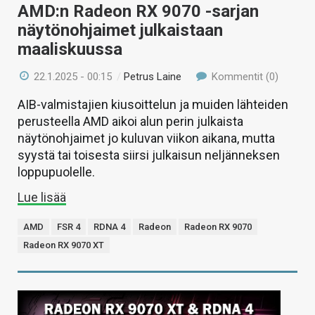
AMD:n Radeon RX 9070 -sarjan
näytönohjaimet julkaistaan
maaliskuussa
22.1.2025 - 00:15
/
Petrus Laine
Kommentit (0)
AIB-valmistajien kiusoittelun ja muiden lähteiden
perusteella AMD aikoi alun perin julkaista
näytönohjaimet jo kuluvan viikon aikana, mutta
syystä tai toisesta siirsi julkaisun neljänneksen
loppupuolelle.
Lue lisää
AMD
FSR 4
RDNA 4
Radeon
Radeon RX 9070
Radeon RX 9070 XT