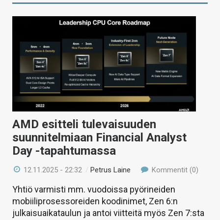
AMD esitteli tulevaisuuden
suunnitelmiaan Financial Analyst
Day -tapahtumassa
12.11.2025 - 22:32
/
Petrus Laine
Kommentit (0)
Yhtiö varmisti mm. vuodoissa pyörineiden
mobiiliprosessoreiden koodinimet, Zen 6:n
julkaisuaikataulun ja antoi viitteitä myös Zen 7:sta