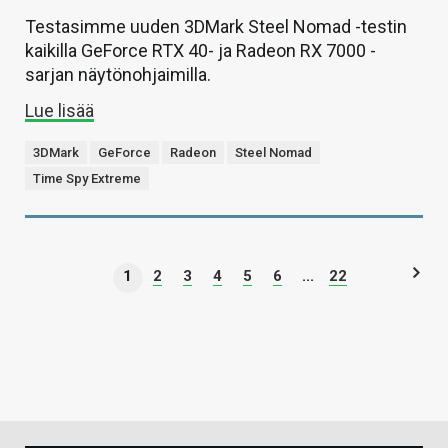
Testasimme uuden 3DMark Steel Nomad -testin
kaikilla GeForce RTX 40- ja Radeon RX 7000 -
sarjan näytönohjaimilla.
Lue lisää
3DMark
GeForce
Radeon
Steel Nomad
Time Spy Extreme
1
2
3
4
5
6
...
22