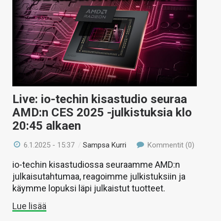
Live: io-techin kisastudio seuraa
AMD:n CES 2025 -julkistuksia klo
20:45 alkaen
6.1.2025 - 15:37
/
Sampsa Kurri
Kommentit (0)
io-techin kisastudiossa seuraamme AMD:n
julkaisutahtumaa, reagoimme julkistuksiin ja
käymme lopuksi läpi julkaistut tuotteet.
Lue lisää