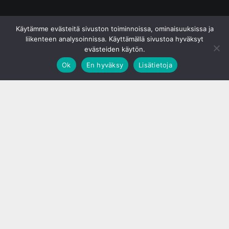
© S&J Media Oy
Käytämme evästeitä sivuston toiminnoissa, ominaisuuksissa ja
liikenteen analysoinnissa. Käyttämällä sivustoa hyväksyt
evästeiden käytön.
Ok
En hyväksy
Lisätietoja
;