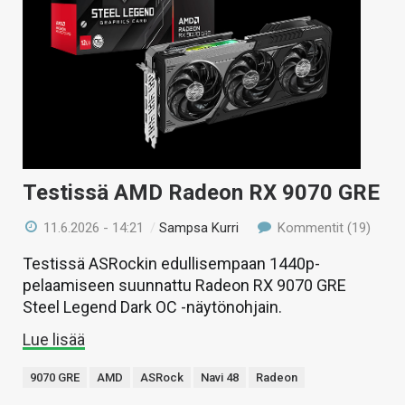
Testissä AMD Radeon RX 9070 GRE
11.6.2026 - 14:21
/
Sampsa Kurri
Kommentit (19)
Testissä ASRockin edullisempaan 1440p-
pelaamiseen suunnattu Radeon RX 9070 GRE
Steel Legend Dark OC -näytönohjain.
Lue lisää
9070 GRE
AMD
ASRock
Navi 48
Radeon