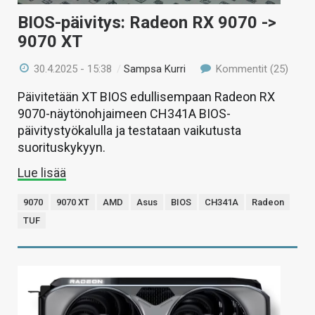
BIOS-päivitys: Radeon RX 9070 ->
9070 XT
30.4.2025 - 15:38
/
Sampsa Kurri
Kommentit (25)
Päivitetään XT BIOS edullisempaan Radeon RX
9070-näytönohjaimeen CH341A BIOS-
päivitystyökalulla ja testataan vaikutusta
suorituskykyyn.
Lue lisää
9070
9070 XT
AMD
Asus
BIOS
CH341A
Radeon
TUF