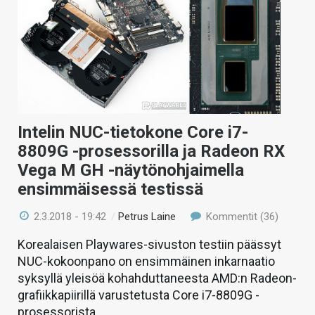
Intelin NUC-tietokone Core i7-
8809G -prosessorilla ja Radeon RX
Vega M GH -näytönohjaimella
ensimmäisessä testissä
2.3.2018 - 19:42
/
Petrus Laine
Kommentit (36)
Korealaisen Playwares-sivuston testiin päässyt
NUC-kokoonpano on ensimmäinen inkarnaatio
syksyllä yleisöä kohahduttaneesta AMD:n Radeon-
grafiikkapiirillä varustetusta Core i7-8809G -
prosessorista.