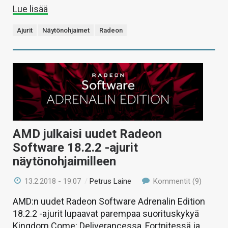
Lue lisää
Ajurit
Näytönohjaimet
Radeon
AMD julkaisi uudet Radeon
Software 18.2.2 -ajurit
näytönohjaimilleen
13.2.2018 - 19:07
/
Petrus Laine
Kommentit (9)
AMD:n uudet Radeon Software Adrenalin Edition
18.2.2 -ajurit lupaavat parempaa suorituskykyä
Kingdom Come: Deliverancessa, Fortnitessä ja