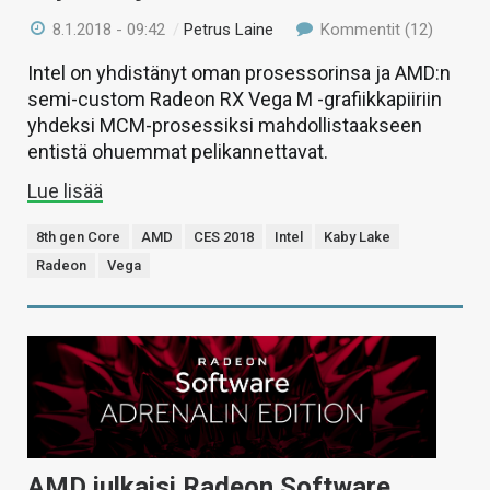
8.1.2018 - 09:42
/
Petrus Laine
Kommentit (12)
Intel on yhdistänyt oman prosessorinsa ja AMD:n
semi-custom Radeon RX Vega M -grafiikkapiiriin
yhdeksi MCM-prosessiksi mahdollistaakseen
entistä ohuemmat pelikannettavat.
Lue lisää
8th gen Core
AMD
CES 2018
Intel
Kaby Lake
Radeon
Vega
AMD julkaisi Radeon Software