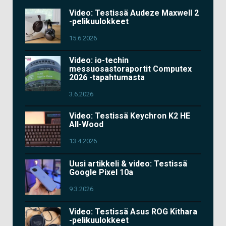
Video: Testissä Audeze Maxwell 2
-pelikuulokkeet
15.6.2026
Video: io-techin
messuosastoraportit Computex
2026 -tapahtumasta
3.6.2026
Video: Testissä Keychron K2 HE
All-Wood
13.4.2026
Uusi artikkeli & video: Testissä
Google Pixel 10a
9.3.2026
Video: Testissä Asus ROG Kithara
-pelikuulokkeet