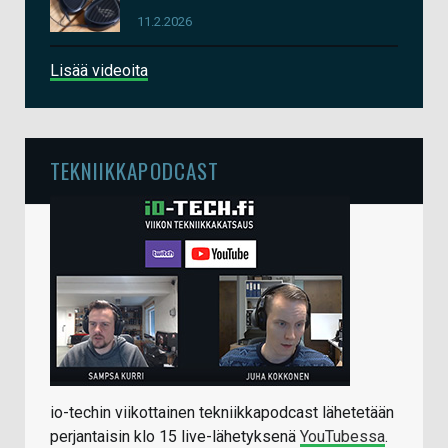
11.2.2026
Lisää videoita
TEKNIIKKAPODCAST
io-techin viikottainen tekniikkapodcast lähetetään
perjantaisin klo 15 live-lähetyksenä
YouTubessa
.