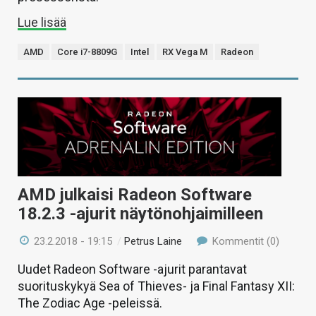
Lue lisää
AMD
Core i7-8809G
Intel
RX Vega M
Radeon
AMD julkaisi Radeon Software
18.2.3 -ajurit näytönohjaimilleen
23.2.2018 - 19:15
/
Petrus Laine
Kommentit (0)
Uudet Radeon Software -ajurit parantavat
suorituskykyä Sea of Thieves- ja Final Fantasy XII:
The Zodiac Age -peleissä.