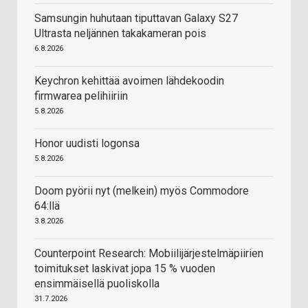
Samsungin huhutaan tiputtavan Galaxy S27
Ultrasta neljännen takakameran pois
6.8.2026
Keychron kehittää avoimen lähdekoodin
firmwarea pelihiiriin
5.8.2026
Honor uudisti logonsa
5.8.2026
Doom pyörii nyt (melkein) myös Commodore
64:llä
3.8.2026
Counterpoint Research: Mobiilijärjestelmäpiirien
toimitukset laskivat jopa 15 % vuoden
ensimmäisellä puoliskolla
31.7.2026