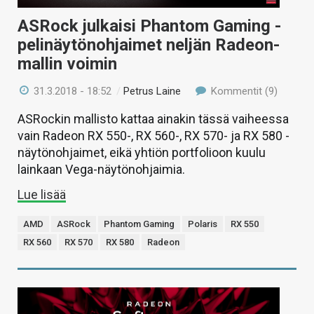
ASRock julkaisi Phantom Gaming -
pelinäytönohjaimet neljän Radeon-
mallin voimin
31.3.2018 - 18:52
/
Petrus Laine
Kommentit (9)
ASRockin mallisto kattaa ainakin tässä vaiheessa
vain Radeon RX 550-, RX 560-, RX 570- ja RX 580 -
näytönohjaimet, eikä yhtiön portfolioon kuulu
lainkaan Vega-näytönohjaimia.
Lue lisää
AMD
ASRock
Phantom Gaming
Polaris
RX 550
RX 560
RX 570
RX 580
Radeon