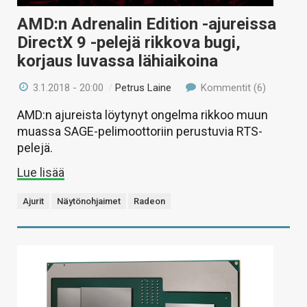
AMD:n Adrenalin Edition -ajureissa
DirectX 9 -pelejä rikkova bugi,
korjaus luvassa lähiaikoina
3.1.2018 - 20:00
/
Petrus Laine
Kommentit (6)
AMD:n ajureista löytynyt ongelma rikkoo muun
muassa SAGE-pelimoottoriin perustuvia RTS-
pelejä.
Lue lisää
Ajurit
Näytönohjaimet
Radeon