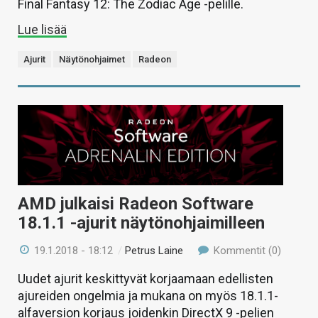
Final Fantasy 12: The Zodiac Age -pelille.
Lue lisää
Ajurit
Näytönohjaimet
Radeon
AMD julkaisi Radeon Software
18.1.1 -ajurit näytönohjaimilleen
19.1.2018 - 18:12
/
Petrus Laine
Kommentit (0)
Uudet ajurit keskittyvät korjaamaan edellisten
ajureiden ongelmia ja mukana on myös 18.1.1-
alfaversion korjaus joidenkin DirectX 9 -pelien