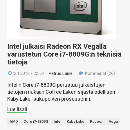
Intel julkaisi Radeon RX Vegalla
varustetun Core i7-8809G:n teknisiä
tietoja
2.1.2018 - 22:53
/
Petrus Laine
Kommentit (26)
Intelin Core i7-8809G perustuu julkaistujen
tietojen mukaan Coffee Laken sijasta edellisen
Kaby Lake -sukupolven prosessoriin.
Lue lisää
AMD
Core i7-8809G
Intel
Kaby Lake
Radeon
Vega