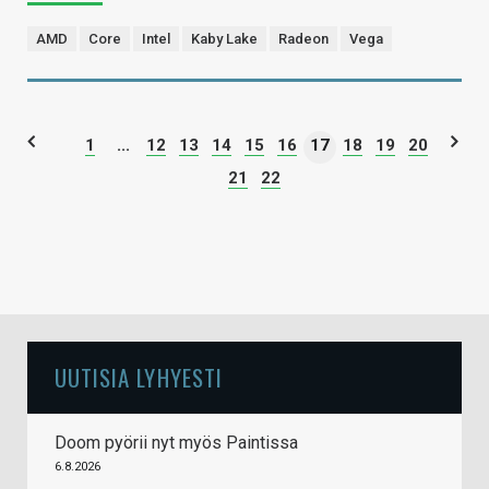
AMD
Core
Intel
Kaby Lake
Radeon
Vega
1
...
12
13
14
15
16
17
18
19
20
21
22
UUTISIA LYHYESTI
Doom pyörii nyt myös Paintissa
6.8.2026