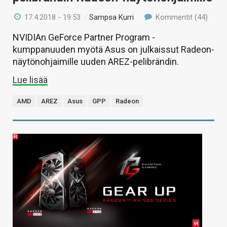
17.4.2018 - 19:53
/
Sampsa Kurri
Kommentit (44)
NVIDIAn GeForce Partner Program -
kumppanuuden myötä Asus on julkaissut Radeon-
näytönohjaimille uuden AREZ-pelibrändin.
Lue lisää
AMD
AREZ
Asus
GPP
Radeon