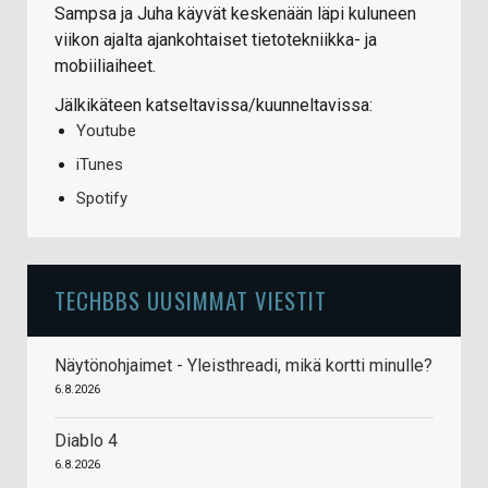
Sampsa ja Juha käyvät keskenään läpi kuluneen
viikon ajalta ajankohtaiset tietotekniikka- ja
mobiiliaiheet.
Jälkikäteen katseltavissa/kuunneltavissa:
Youtube
iTunes
Spotify
TECHBBS UUSIMMAT VIESTIT
Näytönohjaimet - Yleisthreadi, mikä kortti minulle?
6.8.2026
Diablo 4
6.8.2026