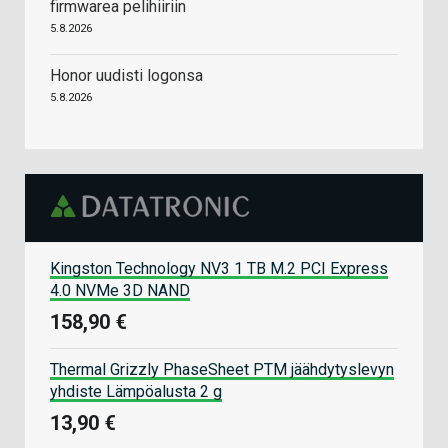
firmwarea pelihiiriin
5.8.2026
Honor uudisti logonsa
5.8.2026
Kingston Technology NV3 1 TB M.2 PCI Express
4.0 NVMe 3D NAND
158,90 €
Thermal Grizzly PhaseSheet PTM jäähdytyslevyn
yhdiste Lämpöalusta 2 g
13,90 €