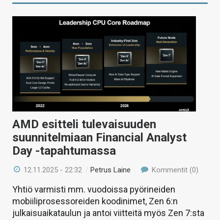
AMD esitteli tulevaisuuden
suunnitelmiaan Financial Analyst
Day -tapahtumassa
12.11.2025 - 22:32
/
Petrus Laine
Kommentit (0)
Yhtiö varmisti mm. vuodoissa pyörineiden
mobiiliprosessoreiden koodinimet, Zen 6:n
julkaisuaikataulun ja antoi viitteitä myös Zen 7:sta