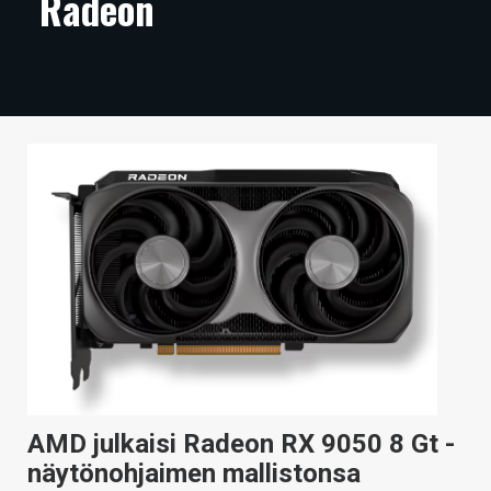
Radeon
ARTIKKELIT
VIDEOT
TECHBBS
TIETOA
HINTA.FI
KAUPPA
VAIHDA TEEMA
HAKU
AMD julkaisi Radeon RX 9050 8 Gt -
näytönohjaimen mallistonsa