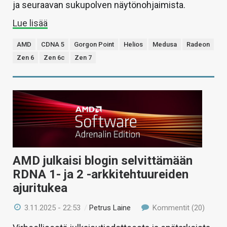
ja seuraavan sukupolven näytönohjaimista.
Lue lisää
AMD
CDNA 5
Gorgon Point
Helios
Medusa
Radeon
Zen 6
Zen 6c
Zen 7
AMD julkaisi blogin selvittämään
RDNA 1- ja 2 -arkkitehtuureiden
ajuritukea
3.11.2025 - 22:53
/
Petrus Laine
Kommentit (20)