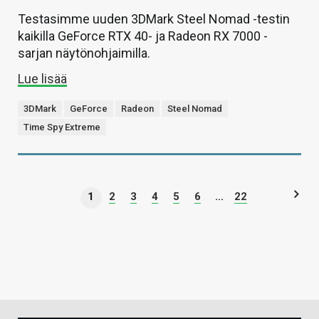
Testasimme uuden 3DMark Steel Nomad -testin
kaikilla GeForce RTX 40- ja Radeon RX 7000 -
sarjan näytönohjaimilla.
Lue lisää
3DMark
GeForce
Radeon
Steel Nomad
Time Spy Extreme
1
2
3
4
5
6
...
22