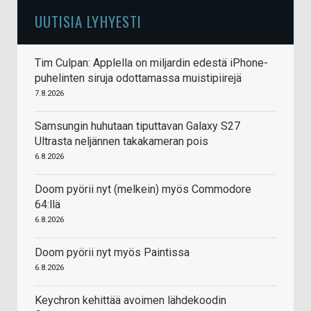
UUTISIA LYHYESTI
Tim Culpan: Applella on miljardin edestä iPhone-
puhelinten siruja odottamassa muistipiirejä
7.8.2026
Samsungin huhutaan tiputtavan Galaxy S27
Ultrasta neljännen takakameran pois
6.8.2026
Doom pyörii nyt (melkein) myös Commodore
64:llä
6.8.2026
Doom pyörii nyt myös Paintissa
6.8.2026
Keychron kehittää avoimen lähdekoodin