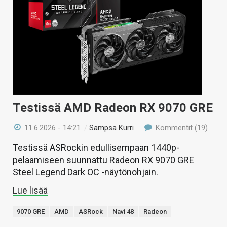
Testissä AMD Radeon RX 9070 GRE
11.6.2026 - 14:21
/
Sampsa Kurri
Kommentit (19)
Testissä ASRockin edullisempaan 1440p-
pelaamiseen suunnattu Radeon RX 9070 GRE
Steel Legend Dark OC -näytönohjain.
Lue lisää
9070 GRE
AMD
ASRock
Navi 48
Radeon