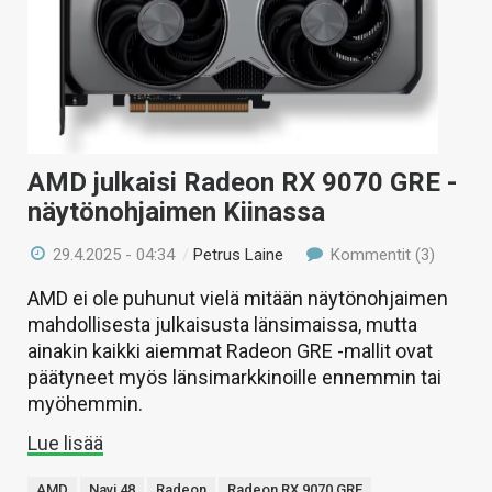
AMD julkaisi Radeon RX 9070 GRE -
näytönohjaimen Kiinassa
29.4.2025 - 04:34
/
Petrus Laine
Kommentit (3)
AMD ei ole puhunut vielä mitään näytönohjaimen
mahdollisesta julkaisusta länsimaissa, mutta
ainakin kaikki aiemmat Radeon GRE -mallit ovat
päätyneet myös länsimarkkinoille ennemmin tai
myöhemmin.
Lue lisää
AMD
Navi 48
Radeon
Radeon RX 9070 GRE