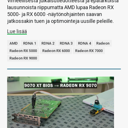
Virheellisestä julkaisutiedotteesta ja epätarkoista
lausunnoista riippumatta AMD lupaa Radeon RX
5000- ja RX 6000 -näytönohjainten saavan
jatkossakin tuen ja optimointeja uusille peleille.
Lue lisää
AMD
RDNA 1
RDNA 2
RDNA 3
RDNA 4
Radeon
Radeon RX 5000
Radeon RX 6000
Radeon RX 7000
Radeon RX 9000