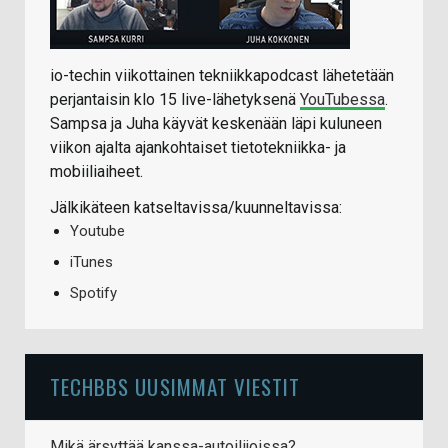
io-techin viikottainen tekniikkapodcast lähetetään
perjantaisin klo 15 live-lähetyksenä
YouTubessa
.
Sampsa ja Juha käyvät keskenään läpi kuluneen
viikon ajalta ajankohtaiset tietotekniikka- ja
mobiiliaiheet.
Jälkikäteen katseltavissa/kuunneltavissa:
Youtube
iTunes
Spotify
TECHBBS UUSIMMAT VIESTIT
Mikä ärsyttää kanssa-autoilijoissa?