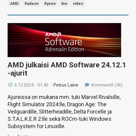
AMD
Radeon
Ryzen
live
video
AMD julkaisi AMD Software 24.12.1
-ajurit
6.12.2024 - 01:40
/
Petrus Laine
Kommentit (56)
Ajureissa on mukana mm. tuki Marvel Rivalsille,
Flight Simulator 2024:lle, Dragon Age: The
Veilguardille, Slitterheadille, Delta Forcelle ja
S.T.A.L.K.E.R 2:lle sekä ROCm-tuki Windows
Subsystem for Linuxille.