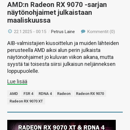
AMD:n Radeon RX 9070 -sarjan
näytönohjaimet julkaistaan
maaliskuussa
22.1.2025 - 00:15
/
Petrus Laine
Kommentit (0)
AIB-valmistajien kiusoittelun ja muiden lähteiden
perusteella AMD aikoi alun perin julkaista
näytönohjaimet jo kuluvan viikon aikana, mutta
syystä tai toisesta siirsi julkaisun neljänneksen
loppupuolelle.
Lue lisää
AMD
FSR 4
RDNA 4
Radeon
Radeon RX 9070
Radeon RX 9070 XT