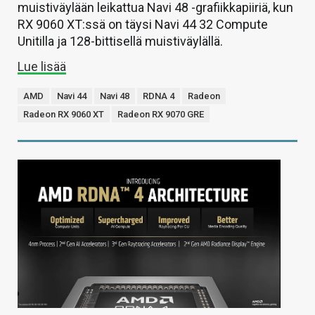
muistiväylään leikattua Navi 48 -grafiikkapiiriä, kun
RX 9060 XT:ssä on täysi Navi 44 32 Compute
Unitilla ja 128-bittisellä muistiväylällä.
Lue lisää
AMD
Navi 44
Navi 48
RDNA 4
Radeon
Radeon RX 9060 XT
Radeon RX 9070 GRE