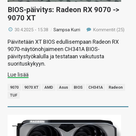
BIOS-päivitys: Radeon RX 9070 ->
9070 XT
30.4.2025 - 15:38
/
Sampsa Kurri
Kommentit (25)
Päivitetään XT BIOS edullisempaan Radeon RX
9070-näytönohjaimeen CH341A BIOS-
päivitystyökalulla ja testataan vaikutusta
suorituskykyyn.
Lue lisää
9070
9070 XT
AMD
Asus
BIOS
CH341A
Radeon
TUF