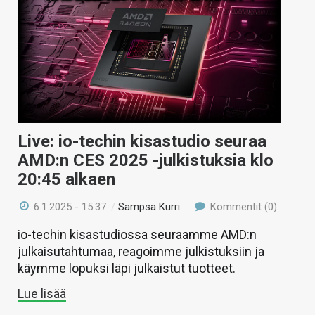
Live: io-techin kisastudio seuraa
AMD:n CES 2025 -julkistuksia klo
20:45 alkaen
6.1.2025 - 15:37
/
Sampsa Kurri
Kommentit (0)
io-techin kisastudiossa seuraamme AMD:n
julkaisutahtumaa, reagoimme julkistuksiin ja
käymme lopuksi läpi julkaistut tuotteet.
Lue lisää