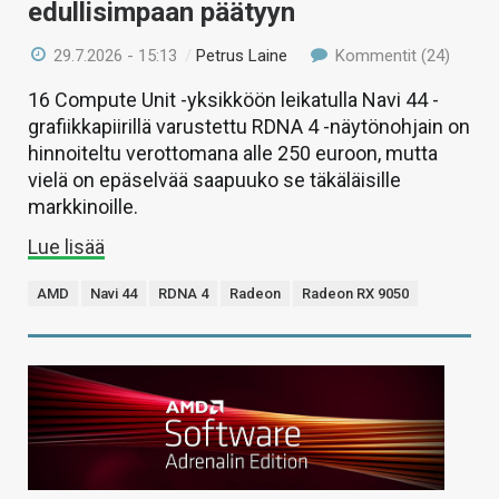
edullisimpaan päätyyn
29.7.2026 - 15:13
/
Petrus Laine
Kommentit (24)
16 Compute Unit -yksikköön leikatulla Navi 44 -
grafiikkapiirillä varustettu RDNA 4 -näytönohjain on
hinnoiteltu verottomana alle 250 euroon, mutta
vielä on epäselvää saapuuko se täkäläisille
markkinoille.
Lue lisää
AMD
Navi 44
RDNA 4
Radeon
Radeon RX 9050