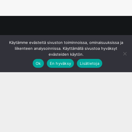
© S&J Media Oy
Käytämme evästeitä sivuston toiminnoissa, ominaisuuksissa ja
liikenteen analysoinnissa. Käyttämällä sivustoa hyväksyt
evästeiden käytön.
Ok
En hyväksy
Lisätietoja
;