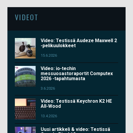
VIDEOT
Video: Testissä Audeze Maxwell 2
-pelikuulokkeet
15.6.2026
Video: io-techin
messuosastoraportit Computex
2026 -tapahtumasta
3.6.2026
Video: Testissä Keychron K2 HE
All-Wood
13.4.2026
Uusi artikkeli & video: Testissä