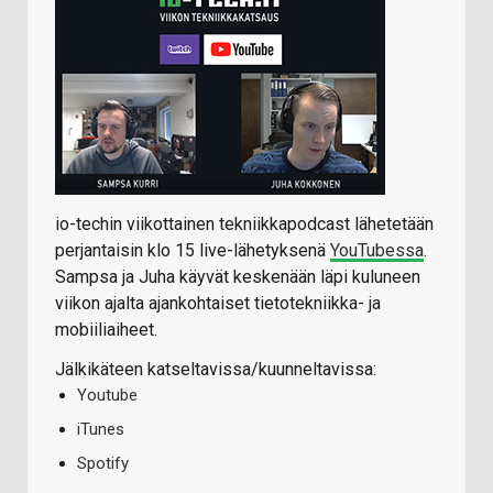
io-techin viikottainen tekniikkapodcast lähetetään
perjantaisin klo 15 live-lähetyksenä
YouTubessa
.
Sampsa ja Juha käyvät keskenään läpi kuluneen
viikon ajalta ajankohtaiset tietotekniikka- ja
mobiiliaiheet.
Jälkikäteen katseltavissa/kuunneltavissa:
Youtube
iTunes
Spotify