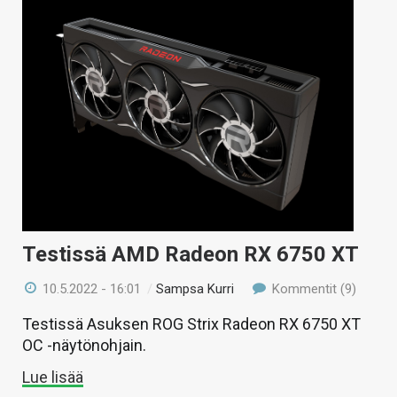
Testissä AMD Radeon RX 6750 XT
10.5.2022 - 16:01
/
Sampsa Kurri
Kommentit (9)
Testissä Asuksen ROG Strix Radeon RX 6750 XT
OC -näytönohjain.
Lue lisää