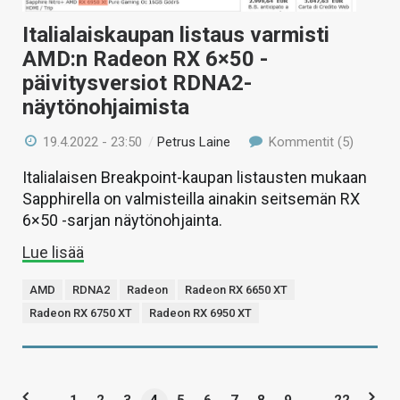
Italialaiskaupan listaus varmisti
AMD:n Radeon RX 6×50 -
päivitysversiot RDNA2-
näytönohjaimista
19.4.2022 - 23:50
/
Petrus Laine
Kommentit (5)
Italialaisen Breakpoint-kaupan listausten mukaan
Sapphirella on valmisteilla ainakin seitsemän RX
6×50 -sarjan näytönohjainta.
Lue lisää
AMD
RDNA2
Radeon
Radeon RX 6650 XT
Radeon RX 6750 XT
Radeon RX 6950 XT