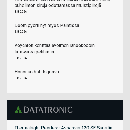
puhelinten siruja odottamassa muistipiirejä
8.8.2026
Doom pyörii nyt myös Paintissa
6.8.2026
Keychron kehittää avoimen lähdekoodin
firmwarea pelihiiriin
5.8.2026
Honor uudisti logonsa
5.8.2026
Thermalright Peerless Assassin 120 SE Suoritin