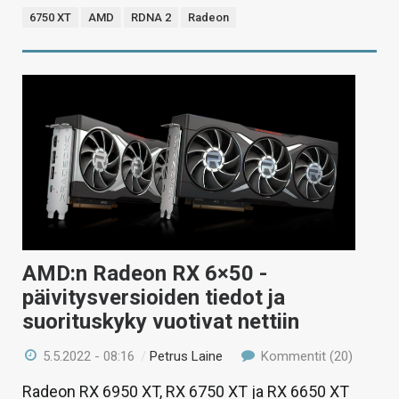
6750 XT
AMD
RDNA 2
Radeon
AMD:n Radeon RX 6×50 -
päivitysversioiden tiedot ja
suorituskyky vuotivat nettiin
5.5.2022 - 08:16
/
Petrus Laine
Kommentit (20)
Radeon RX 6950 XT, RX 6750 XT ja RX 6650 XT