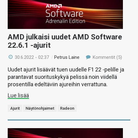
AMD julkaisi uudet AMD Software
22.6.1 -ajurit
30.6.2022 - 02:37
/
Petrus Laine
Kommentit (5)
Uudet ajurit lisäävät tuen uudelle F1 22 -pelille ja
parantavat suorituskykyä pelissä noin viidellä
prosentilla edeltäviin ajureihin verrattuna.
Lue lisää
Ajurit
Näytönohjaimet
Radeon