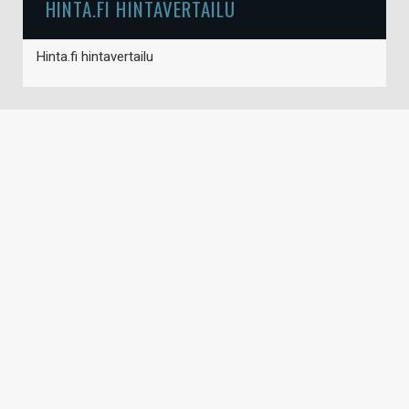
HINTA.FI HINTAVERTAILU
Hinta.fi hintavertailu