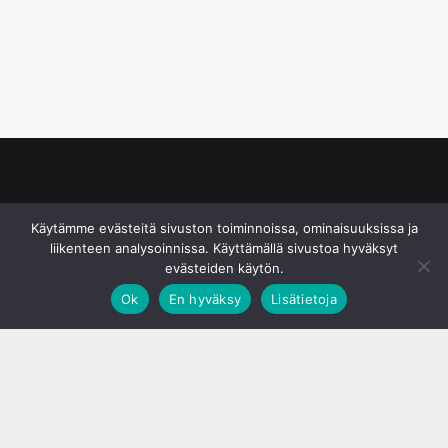
© S&J Media Oy
Käytämme evästeitä sivuston toiminnoissa, ominaisuuksissa ja
liikenteen analysoinnissa. Käyttämällä sivustoa hyväksyt
evästeiden käytön.
Ok
En hyväksy
Lisätietoja
;