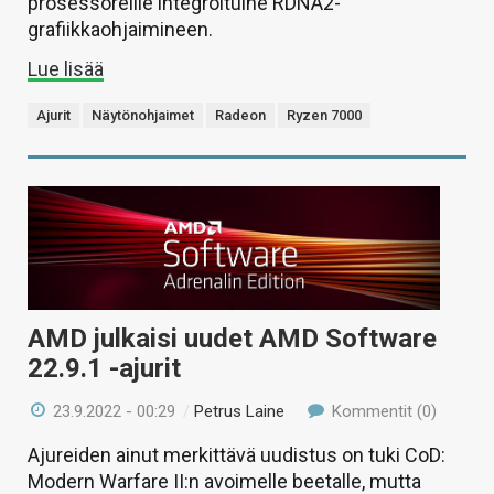
prosessoreille integroituine RDNA2-
grafiikkaohjaimineen.
Lue lisää
Ajurit
Näytönohjaimet
Radeon
Ryzen 7000
AMD julkaisi uudet AMD Software
22.9.1 -ajurit
23.9.2022 - 00:29
/
Petrus Laine
Kommentit (0)
Ajureiden ainut merkittävä uudistus on tuki CoD:
Modern Warfare II:n avoimelle beetalle, mutta