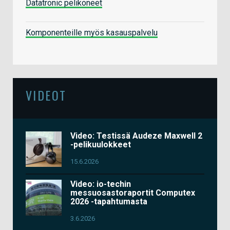
Datatronic pelikoneet
Komponenteille myös kasauspalvelu
VIDEOT
Video: Testissä Audeze Maxwell 2
-pelikuulokkeet
15.6.2026
Video: io-techin
messuosastoraportit Computex
2026 -tapahtumasta
3.6.2026