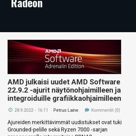
Radeon
ARTIKKELIT
VIDEOT
TECHBBS
TIETOA
HINTA.FI
KAUPPA
AMD julkaisi uudet AMD Software
VAIHDA TEEMA
22.9.2 -ajurit näytönohjaimilleen ja
integroiduille grafiikkaohjaimilleen
28.9.2022 - 16:11
/
Petrus Laine
Kommentit (0)
HAKU
Ajureiden merkittävimmät uudistukset ovat tuki
Grounded-pelille sekä Ryzen 7000 -sarjan