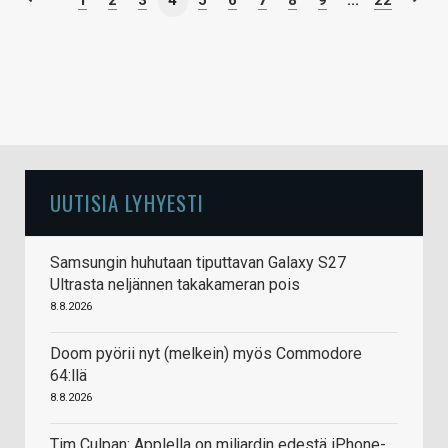
1
2
3
4
5
6
7
8
9
...
22
UUTISIA LYHYESTI
Samsungin huhutaan tiputtavan Galaxy S27
Ultrasta neljännen takakameran pois
8.8.2026
Doom pyörii nyt (melkein) myös Commodore
64:llä
8.8.2026
Tim Culpan: Applella on miljardin edestä iPhone-