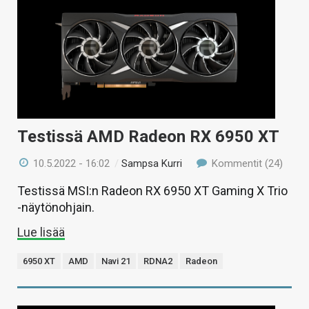
Testissä AMD Radeon RX 6950 XT
10.5.2022 - 16:02
/
Sampsa Kurri
Kommentit (24)
Testissä MSI:n Radeon RX 6950 XT Gaming X Trio
-näytönohjain.
Lue lisää
6950 XT
AMD
Navi 21
RDNA2
Radeon