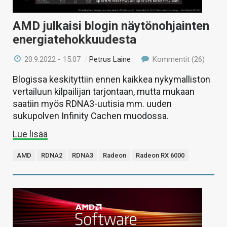
AMD julkaisi blogin näytönohjainten
energiatehokkuudesta
20.9.2022 - 15:07
/
Petrus Laine
Kommentit (26)
Blogissa keskityttiin ennen kaikkea nykymalliston
vertailuun kilpailijan tarjontaan, mutta mukaan
saatiin myös RDNA3-uutisia mm. uuden
sukupolven Infinity Cachen muodossa.
Lue lisää
AMD
RDNA2
RDNA3
Radeon
Radeon RX 6000