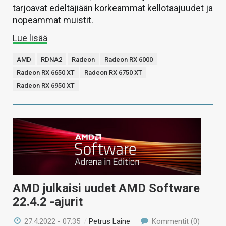
tarjoavat edeltäjiään korkeammat kellotaajuudet ja
nopeammat muistit.
Lue lisää
AMD
RDNA2
Radeon
Radeon RX 6000
Radeon RX 6650 XT
Radeon RX 6750 XT
Radeon RX 6950 XT
AMD julkaisi uudet AMD Software
22.4.2 -ajurit
27.4.2022 - 07:35
/
Petrus Laine
Kommentit (0)