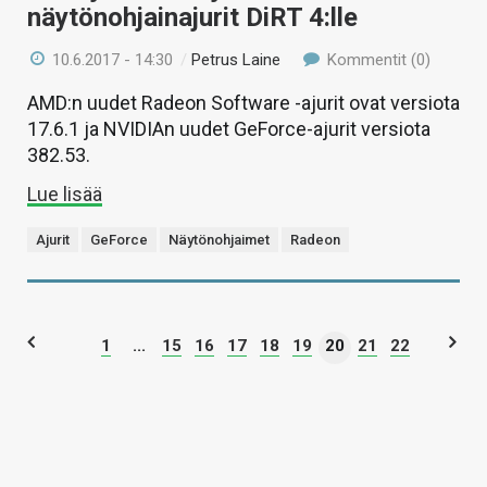
näytönohjainajurit DiRT 4:lle
10.6.2017 - 14:30
/
Petrus Laine
Kommentit (0)
AMD:n uudet Radeon Software -ajurit ovat versiota
17.6.1 ja NVIDIAn uudet GeForce-ajurit versiota
382.53.
Lue lisää
Ajurit
GeForce
Näytönohjaimet
Radeon
1
...
15
16
17
18
19
20
21
22