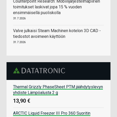
Counterpoint Research: Mobiilijärjestelmäpiirien
toimitukset laskivat jopa 15 % vuoden
ensimmäisellä puoliskolla
31.7.2026
Valve julkaisi Steam Machinen kotelon 3D CAD -
tiedostot avoimeen käyttöön
31.7.2026
Thermal Grizzly PhaseSheet PTM jäähdytyslevyn
yhdiste Lämpöalusta 2 g
13,90 €
ARCTIC Liquid Freezer III Pro 360 Suoritin