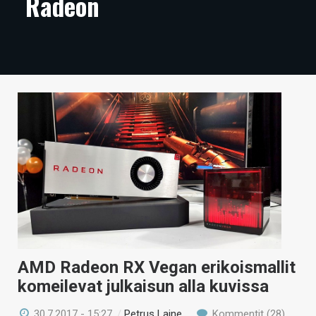
Radeon
ARTIKKELIT
VIDEOT
TECHBBS
TIETOA
HINTA.FI
KAUPPA
VAIHDA TEEMA
AMD Radeon RX Vegan erikoismallit
HAKU
komeilevat julkaisun alla kuvissa
30.7.2017 - 15:27
/
Petrus Laine
Kommentit (28)