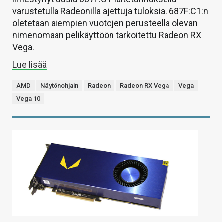
varustetulla Radeonilla ajettuja tuloksia. 687F:C1:n
oletetaan aiempien vuotojen perusteella olevan
nimenomaan pelikäyttöön tarkoitettu Radeon RX
Vega.
Lue lisää
AMD
Näytönohjain
Radeon
Radeon RX Vega
Vega
Vega 10