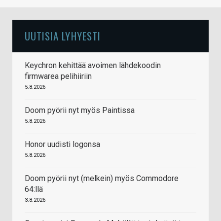
UUTISIA LYHYESTI
Keychron kehittää avoimen lähdekoodin
firmwarea pelihiiriin
5.8.2026
Doom pyörii nyt myös Paintissa
5.8.2026
Honor uudisti logonsa
5.8.2026
Doom pyörii nyt (melkein) myös Commodore
64:llä
3.8.2026