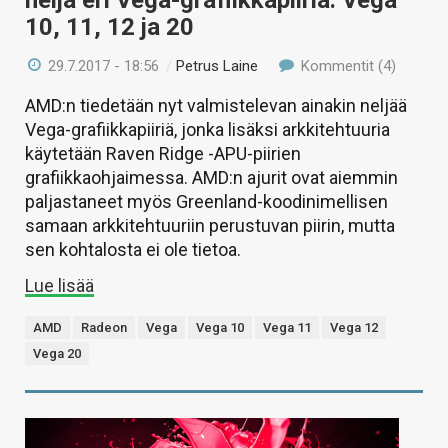
neljä eri Vega-grafiikkapiiriä: Vega
10, 11, 12 ja 20
29.7.2017 - 18:56
/
Petrus Laine
Kommentit (4)
AMD:n tiedetään nyt valmistelevan ainakin neljää
Vega-grafiikkapiiriä, jonka lisäksi arkkitehtuuria
käytetään Raven Ridge -APU-piirien
grafiikkaohjaimessa. AMD:n ajurit ovat aiemmin
paljastaneet myös Greenland-koodinimellisen
samaan arkkitehtuuriin perustuvan piirin, mutta
sen kohtalosta ei ole tietoa.
Lue lisää
AMD
Radeon
Vega
Vega 10
Vega 11
Vega 12
Vega 20