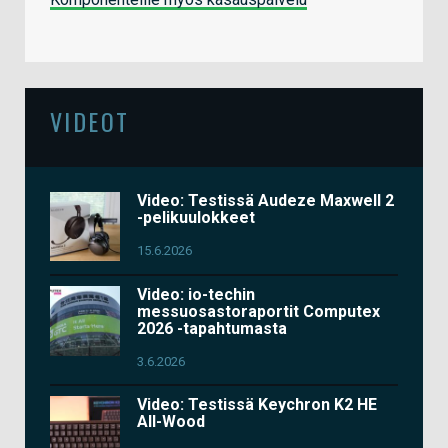
VIDEOT
Video: Testissä Audeze Maxwell 2
-pelikuulokkeet
15.6.2026
Video: io-techin
messuosastoraportit Computex
2026 -tapahtumasta
3.6.2026
Video: Testissä Keychron K2 HE
All-Wood