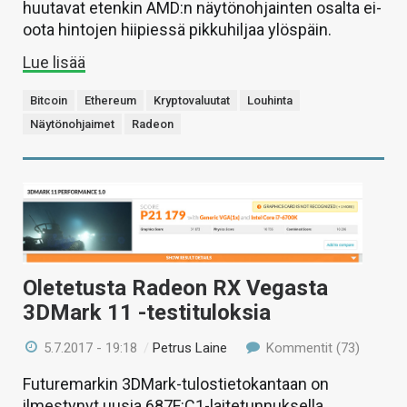
huutavat etenkin AMD:n näytönohjainten osalta ei-
oota hintojen hiipiessä pikkuhiljaa ylöspäin.
Lue lisää
Bitcoin
Ethereum
Kryptovaluutat
Louhinta
Näytönohjaimet
Radeon
Oletetusta Radeon RX Vegasta
3DMark 11 -testituloksia
5.7.2017 - 19:18
/
Petrus Laine
Kommentit (73)
Futuremarkin 3DMark-tulostietokantaan on
ilmestynyt uusia 687F:C1-laitetunnuksella