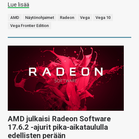
Lue lisää
AMD
Näytönohjaimet
Radeon
Vega
Vega 10
Vega Frontier Edition
AMD julkaisi Radeon Software
17.6.2 -ajurit pika-aikataululla
edellisten perään