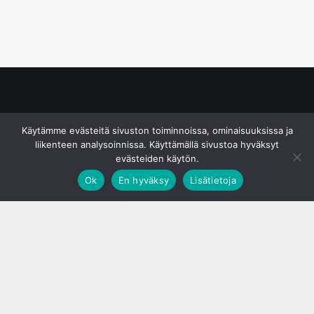
© S&J Media Oy
Käytämme evästeitä sivuston toiminnoissa, ominaisuuksissa ja
liikenteen analysoinnissa. Käyttämällä sivustoa hyväksyt
evästeiden käytön.
Ok
En hyväksy
Lisätietoja
;