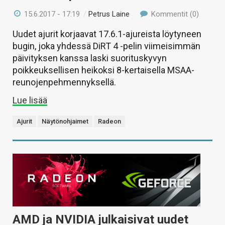
15.6.2017 - 17:19
/
Petrus Laine
Kommentit (0)
Uudet ajurit korjaavat 17.6.1-ajureista löytyneen
bugin, joka yhdessä DiRT 4 -pelin viimeisimmän
päivityksen kanssa laski suorituskyvyn
poikkeuksellisen heikoksi 8-kertaisella MSAA-
reunojenpehmennyksellä.
Lue lisää
Ajurit
Näytönohjaimet
Radeon
AMD ja NVIDIA julkaisivat uudet