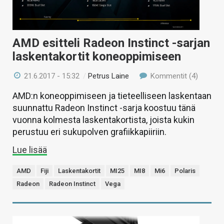
AMD esitteli Radeon Instinct -sarjan
laskentakortit koneoppimiseen
21.6.2017 - 15:32
/
Petrus Laine
Kommentit (4)
AMD:n koneoppimiseen ja tieteelliseen laskentaan
suunnattu Radeon Instinct -sarja koostuu tänä
vuonna kolmesta laskentakortista, joista kukin
perustuu eri sukupolven grafiikkapiiriin.
Lue lisää
AMD
Fiji
Laskentakortit
MI25
MI8
Mi6
Polaris
Radeon
Radeon Instinct
Vega