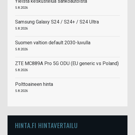
Yleistä keskustelua sähköautoista
5.8.2026
Samsung Galaxy S24 / S24+ / S24 Ultra
5.8.2026
Suomen valtion default 2030-luvulla
5.8.2026
ZTE MC889A Pro 5G ODU (EU generic vs Poland)
5.8.2026
Polttoaineen hinta
5.8.2026
HINTA.FI HINTAVERTAILU