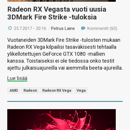
Radeon RX Vegasta vuoti uusia
3DMark Fire Strike -tuloksia
25.7.2017 - 20:16
/
Petrus Laine
Kommentit (60)
Vuotaneiden 3DMark Fire Strike -tulosten mukaan
Radeon RX Vega kilpailisi tasaväkisesti tehtaalla
ylikellotettujen GeForce GTX 1080 -mallien
kanssa. Toistaiseksi ei ole tiedossa onko testit
ajettu julkaisuajureilla vai aiemmilla beeta-ajureilla.
Lue lisää
AMD
Radeon
Radeon RX Vega
Vega