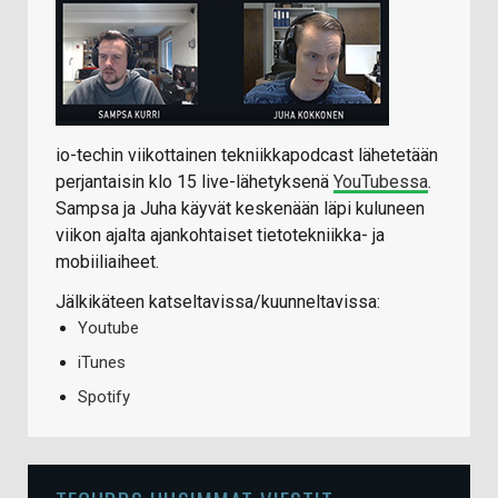
io-techin viikottainen tekniikkapodcast lähetetään
perjantaisin klo 15 live-lähetyksenä
YouTubessa
.
Sampsa ja Juha käyvät keskenään läpi kuluneen
viikon ajalta ajankohtaiset tietotekniikka- ja
mobiiliaiheet.
Jälkikäteen katseltavissa/kuunneltavissa:
Youtube
iTunes
Spotify