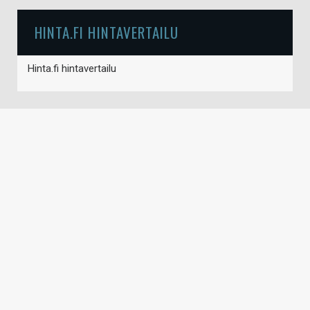
HINTA.FI HINTAVERTAILU
Hinta.fi hintavertailu