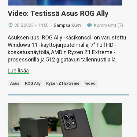
Video: Testissä Asus ROG Ally
26.5.2023 - 14:56
/
Sampsa Kurri
Kommentit (7)
Asuksen uusi ROG Ally -käsikonsoli on varustettu
Windows 11 -käyttöjärjestelmällä, 7″ Full HD -
kosketusnäytöllä, AMD:n Ryzen Z1 Extreme -
prosessorilla ja 512 gigatavun tallennustilalla.
Lue lisää
Asus
ROG Ally
Ryzen Z1 Extreme
video