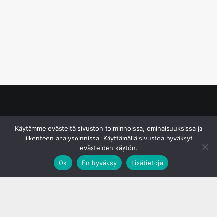
© S&J Media Oy
Käytämme evästeitä sivuston toiminnoissa, ominaisuuksissa ja
liikenteen analysoinnissa. Käyttämällä sivustoa hyväksyt
evästeiden käytön.
Ok
En hyväksy
Lisätietoja
;