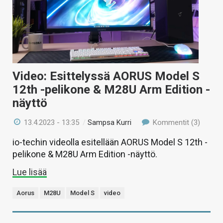
Video: Esittelyssä AORUS Model S
12th -pelikone & M28U Arm Edition -
näyttö
13.4.2023 - 13:35
/
Sampsa Kurri
Kommentit (3)
io-techin videolla esitellään AORUS Model S 12th -
pelikone & M28U Arm Edition -näyttö.
Lue lisää
Aorus
M28U
Model S
video