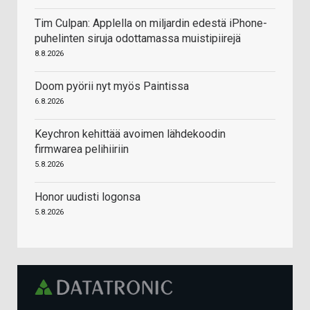
Tim Culpan: Applella on miljardin edestä iPhone-
puhelinten siruja odottamassa muistipiirejä
8.8.2026
Doom pyörii nyt myös Paintissa
6.8.2026
Keychron kehittää avoimen lähdekoodin
firmwarea pelihiiriin
5.8.2026
Honor uudisti logonsa
5.8.2026