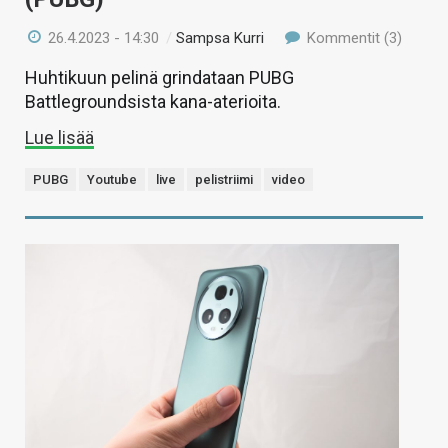
26.4.2023 - 14:30
/
Sampsa Kurri
Kommentit (3)
Huhtikuun pelinä grindataan PUBG
Battlegroundsista kana-aterioita.
Lue lisää
PUBG
Youtube
live
pelistriimi
video