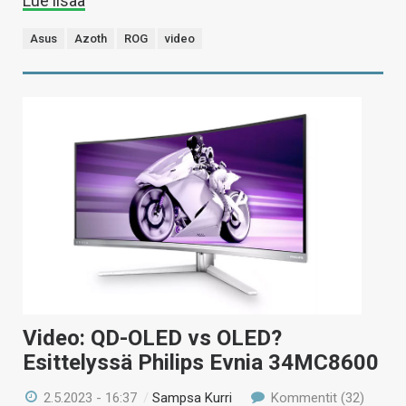
Lue lisää
Asus
Azoth
ROG
video
Video: QD-OLED vs OLED?
Esittelyssä Philips Evnia 34MC8600
2.5.2023 - 16:37
/
Sampsa Kurri
Kommentit (32)