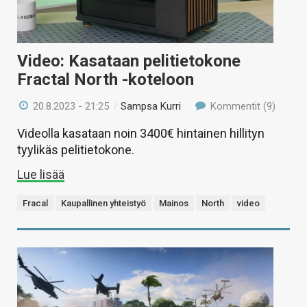
Video: Kasataan pelitietokone
Fractal North -koteloon
20.8.2023 - 21:25
/
Sampsa Kurri
Kommentit (9)
Videolla kasataan noin 3400€ hintainen hillityn
tyylikäs pelitietokone.
Lue lisää
Fracal
Kaupallinen yhteistyö
Mainos
North
video