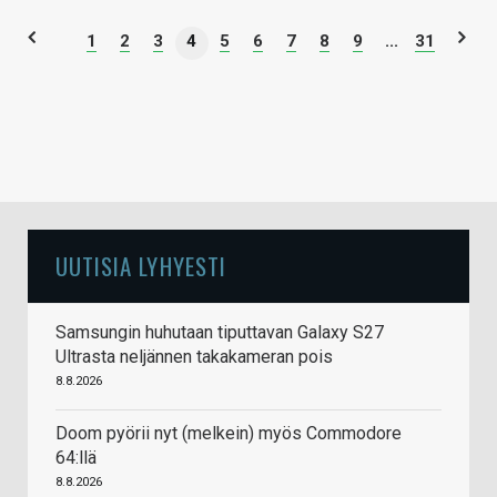
1
2
3
4
5
6
7
8
9
...
31
UUTISIA LYHYESTI
Samsungin huhutaan tiputtavan Galaxy S27
Ultrasta neljännen takakameran pois
8.8.2026
Doom pyörii nyt (melkein) myös Commodore
64:llä
8.8.2026