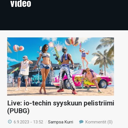
video
ARTIKKELIT
VIDEOT
TECHBBS
TIETOA
HINTA.FI
KAUPPA
VAIHDA TEEMA
Live: io-techin syyskuun pelistriimi
HAKU
(PUBG)
6.9.2023 - 13:52
/
Sampsa Kurri
Kommentit (0)