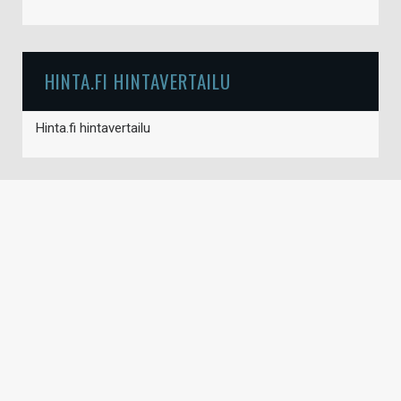
HINTA.FI HINTAVERTAILU
Hinta.fi hintavertailu