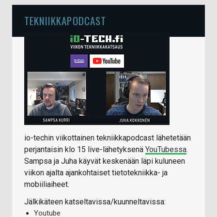
TEKNIIKKAPODCAST
io-techin viikottainen tekniikkapodcast lähetetään
perjantaisin klo 15 live-lähetyksenä
YouTubessa
.
Sampsa ja Juha käyvät keskenään läpi kuluneen
viikon ajalta ajankohtaiset tietotekniikka- ja
mobiiliaiheet.
Jälkikäteen katseltavissa/kuunneltavissa:
Youtube