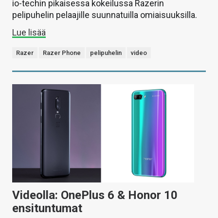
io-techin pikaisessa kokeilussa Razerin
pelipuhelin pelaajille suunnatuilla omiaisuuksilla.
Lue lisää
Razer
Razer Phone
pelipuhelin
video
Videolla: OnePlus 6 & Honor 10
ensituntumat