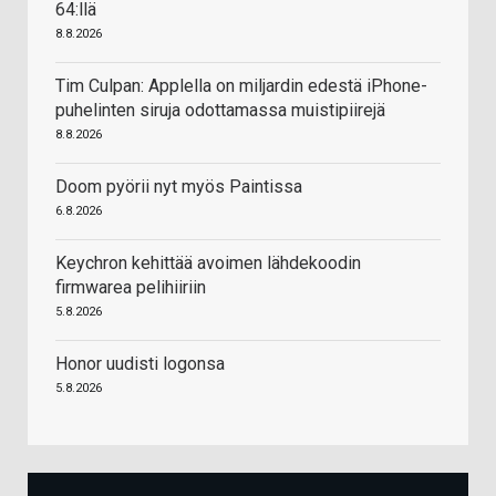
64:llä
8.8.2026
Tim Culpan: Applella on miljardin edestä iPhone-
puhelinten siruja odottamassa muistipiirejä
8.8.2026
Doom pyörii nyt myös Paintissa
6.8.2026
Keychron kehittää avoimen lähdekoodin
firmwarea pelihiiriin
5.8.2026
Honor uudisti logonsa
5.8.2026