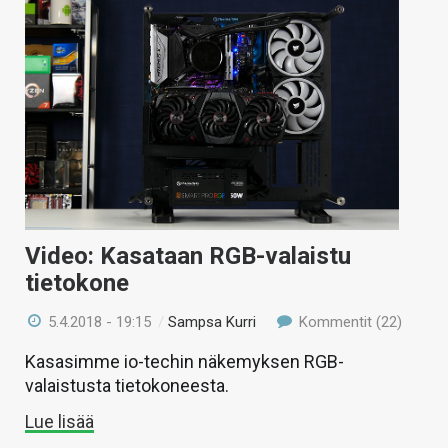
Video: Kasataan RGB-valaistu
tietokone
5.4.2018 - 19:15
/
Sampsa Kurri
Kommentit (22)
Kasasimme io-techin näkemyksen RGB-
valaistusta tietokoneesta.
Lue lisää