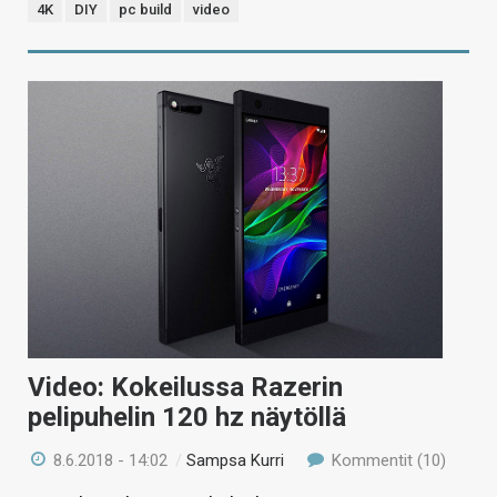
4K
DIY
pc build
video
Video: Kokeilussa Razerin
pelipuhelin 120 hz näytöllä
8.6.2018 - 14:02
/
Sampsa Kurri
Kommentit (10)