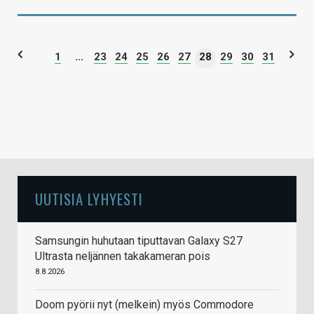
1
...
23
24
25
26
27
28
29
30
31
UUTISIA LYHYESTI
Samsungin huhutaan tiputtavan Galaxy S27
Ultrasta neljännen takakameran pois
8.8.2026
Doom pyörii nyt (melkein) myös Commodore