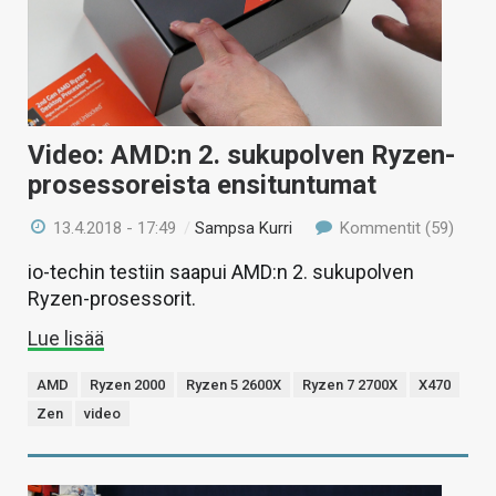
Video: AMD:n 2. sukupolven Ryzen-
prosessoreista ensituntumat
13.4.2018 - 17:49
/
Sampsa Kurri
Kommentit (59)
io-techin testiin saapui AMD:n 2. sukupolven
Ryzen-prosessorit.
Lue lisää
AMD
Ryzen 2000
Ryzen 5 2600X
Ryzen 7 2700X
X470
Zen
video