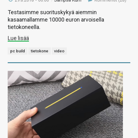
29.8.2018 - 00:00
/
Sampsa Kurri
Kommentit (28)
Testasimme suorituskykyä aiemmin
kasaamallamme 10000 euron arvoisella
tietokoneella.
Lue lisää
pc build
tietokone
video