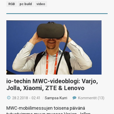
RGB
pc build
video
io-techin MWC-videoblogi: Varjo,
Jolla, Xiaomi, ZTE & Lenovo
28.2.2018 - 02:41
/
Sampsa Kurri
Kommentit (13)
MWC-mobiilimessujen toisena päivänä