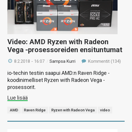
Video: AMD Ryzen with Radeon
Vega -prosessoreiden ensituntumat
8.2.2018 - 16:07
/
Sampsa Kurri
Kommentit (134)
io-techin testiin saapui AMD:n Raven Ridge -
koodinimelliset Ryzen with Radeon Vega -
prosessorit.
Lue lisää
AMD
Raven Ridge
Ryzen with Radeon Vega
video