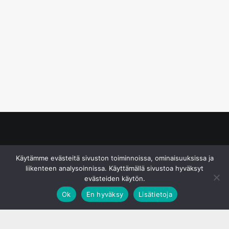
© S&J Media Oy
Käytämme evästeitä sivuston toiminnoissa, ominaisuuksissa ja
liikenteen analysoinnissa. Käyttämällä sivustoa hyväksyt
evästeiden käytön.
Ok
En hyväksy
Lisätietoja
;