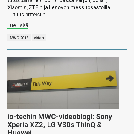
tutustuimme muun muassa Varjon, Jollan,
Xiaomin, ZTE:n ja Lenovon messuosastoilla
uutuuslaitteisiin.
Lue lisää
MWC 2018
video
io-techin MWC-videoblogi: Sony
Xperia XZ2, LG V30s ThinQ &
Huawei