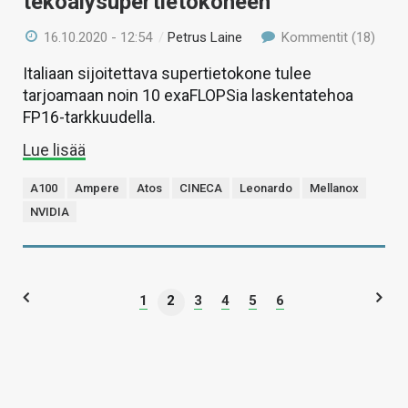
tekoälysupertietokoneen
16.10.2020 - 12:54
/
Petrus Laine
Kommentit (18)
Italiaan sijoitettava supertietokone tulee
tarjoamaan noin 10 exaFLOPSia laskentatehoa
FP16-tarkkuudella.
Lue lisää
A100
Ampere
Atos
CINECA
Leonardo
Mellanox
NVIDIA
1
2
3
4
5
6