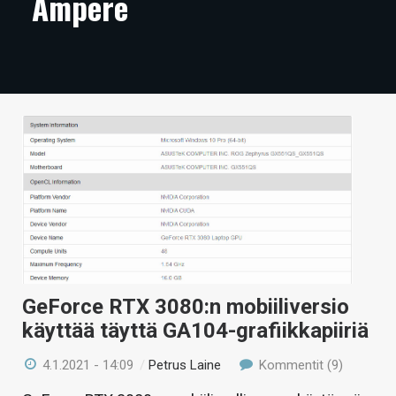
Ampere
ARTIKKELIT
VIDEOT
TECHBBS
TIETOA
HINTA.FI
KAUPPA
VAIHDA TEEMA
GeForce RTX 3080:n mobiiliversio
käyttää täyttä GA104-grafiikkapiiriä
HAKU
4.1.2021 - 14:09
/
Petrus Laine
Kommentit (9)