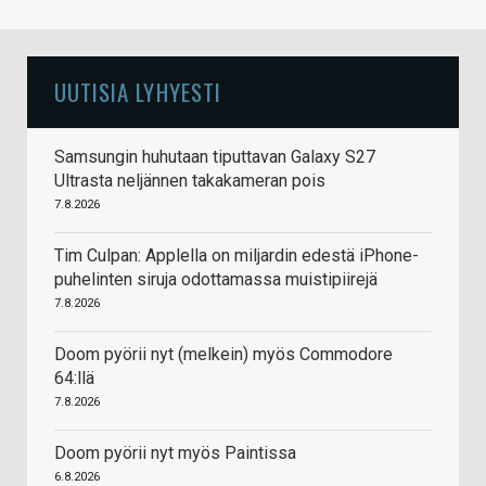
UUTISIA LYHYESTI
Samsungin huhutaan tiputtavan Galaxy S27
Ultrasta neljännen takakameran pois
7.8.2026
Tim Culpan: Applella on miljardin edestä iPhone-
puhelinten siruja odottamassa muistipiirejä
7.8.2026
Doom pyörii nyt (melkein) myös Commodore
64:llä
7.8.2026
Doom pyörii nyt myös Paintissa
6.8.2026