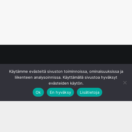
© S&J Media Oy
Käytämme evästeitä sivuston toiminnoissa, ominaisuuksissa ja
liikenteen analysoinnissa. Käyttämällä sivustoa hyväksyt
evästeiden käytön.
Ok
En hyväksy
Lisätietoja
;