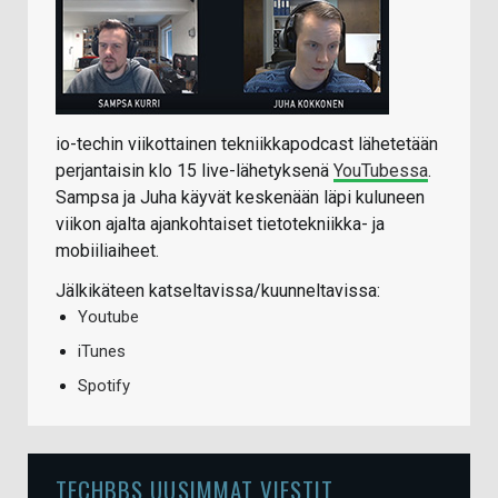
io-techin viikottainen tekniikkapodcast lähetetään
perjantaisin klo 15 live-lähetyksenä
YouTubessa
.
Sampsa ja Juha käyvät keskenään läpi kuluneen
viikon ajalta ajankohtaiset tietotekniikka- ja
mobiiliaiheet.
Jälkikäteen katseltavissa/kuunneltavissa:
Youtube
iTunes
Spotify
TECHBBS UUSIMMAT VIESTIT