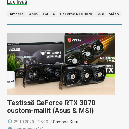
Lue lisää
Ampere
Asus
GA104
GeForce RTX 3070
MSI
video
Testissä GeForce RTX 3070 -
custom-mallit (Asus & MSI)
29.10.2020 - 15:00
/
Sampsa Kurri
Kommentit (36)