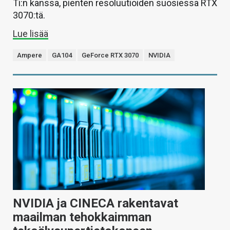
Ti:n kanssa, pienten resoluutioiden suosiessa RTX
3070:tä.
Lue lisää
Ampere
GA104
GeForce RTX 3070
NVIDIA
NVIDIA ja CINECA rakentavat
maailman tehokkaimman