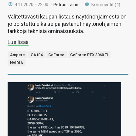
4.11.2020 - 22:00
/
Petrus Laine
Kommentit (4)
Valitettavasti kaupan listaus näytönohjaimesta on
jo poistettu eikä se paljastanut näytönohjaimen
tarkkoja teknisiä ominaisuuksia.
Lue lisää
Ampere
GA104
GeForce
GeForce RTX 3060 Ti
NVIDIA