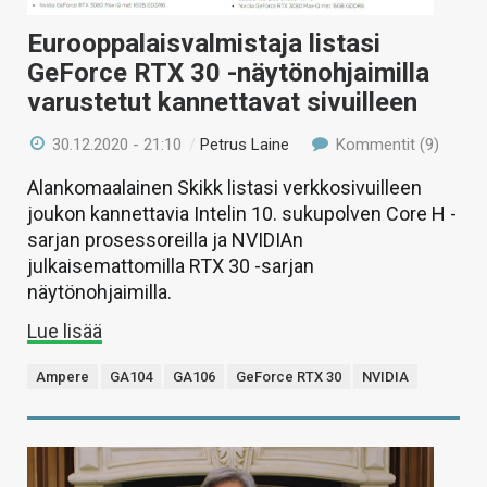
Eurooppalaisvalmistaja listasi
GeForce RTX 30 -näytönohjaimilla
varustetut kannettavat sivuilleen
30.12.2020 - 21:10
/
Petrus Laine
Kommentit (9)
Alankomaalainen Skikk listasi verkkosivuilleen
joukon kannettavia Intelin 10. sukupolven Core H -
sarjan prosessoreilla ja NVIDIAn
julkaisemattomilla RTX 30 -sarjan
näytönohjaimilla.
Lue lisää
Ampere
GA104
GA106
GeForce RTX 30
NVIDIA