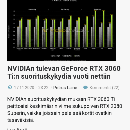
NVIDIAn tulevan GeForce RTX 3060
Ti:n suorituskykydia vuoti nettiin
17.11.2020 - 23:22
/
Petrus Laine
Kommentit (22)
NVIDIAn suorituskykydian mukaan RTX 3060 Ti
peittoaisi keskimäärin viime sukupolven RTX 2080
Superin, vaikka joissain peleissä kortit ovatkin
tasaväkisiä.