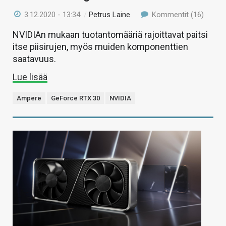
3.12.2020 - 13:34
/
Petrus Laine
Kommentit (16)
NVIDIAn mukaan tuotantomääriä rajoittavat paitsi
itse piisirujen, myös muiden komponenttien
saatavuus.
Lue lisää
Ampere
GeForce RTX 30
NVIDIA