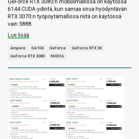
GeForce RTX 3080:n mobiilimallissa on käytössä
6144 CUDA-ydintä, kun samaa sirua hyödyntävän
RTX 3070:n työpöytämallissa niitä on käytössä
vain 5888.
Lue lisää
Ampere
GA104
GeForce
GeForce RTX 30
GeForce RTX 3080
NVIDIA