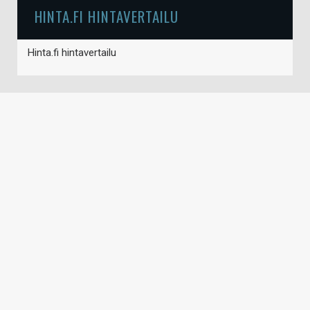
HINTA.FI HINTAVERTAILU
Hinta.fi hintavertailu