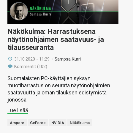
Näkökulma: Harrastuksena
näytönohjaimen saatavuus- ja
tilausseuranta
31.10.2020 - 11:29
/
Sampsa Kurri
Kommentit (102)
Suomalaisten PC-käyttäjien syksyn
muotiharrastus on seurata näytönohjaimien
saatavuutta ja oman tilauksen edistymistä
jonossa.
Lue lisää
Ampere
GeForce
NVIDIA
Näkökulma