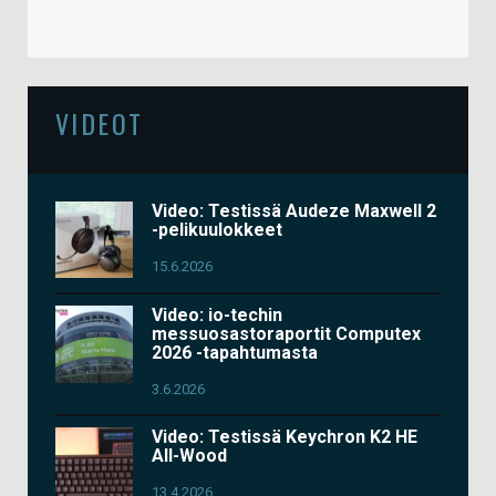
VIDEOT
Video: Testissä Audeze Maxwell 2
-pelikuulokkeet
15.6.2026
Video: io-techin
messuosastoraportit Computex
2026 -tapahtumasta
3.6.2026
Video: Testissä Keychron K2 HE
All-Wood
13.4.2026