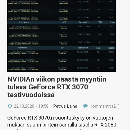
NVIDIAn viikon päästä myyntiin
tuleva GeForce RTX 3070
testivuodoissa
22.10.2020 - 19:58
/
Petrus Laine
Kommentit (21)
GeForce RTX 3070:n suorituskyky on vuotojen
mukaan suurin piirtein samalla tasolla RTX 2080