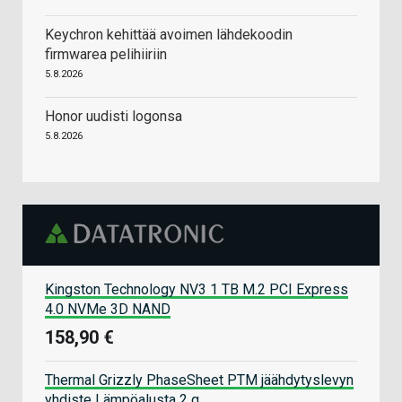
Keychron kehittää avoimen lähdekoodin
firmwarea pelihiiriin
5.8.2026
Honor uudisti logonsa
5.8.2026
Kingston Technology NV3 1 TB M.2 PCI Express
4.0 NVMe 3D NAND
158,90 €
Thermal Grizzly PhaseSheet PTM jäähdytyslevyn
yhdiste Lämpöalusta 2 g