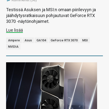
Testissä Asuksen ja MSI:n omaan piirilevyyn ja
jäähdytysratkaisuun pohjautuvat GeForce RTX
3070 -näytönohjaimet.
Lue lisää
Ampere
Asus
GA104
GeForce RTX 3070
MSI
NVIDIA