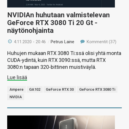
NVIDIAn huhutaan valmistelevan
GeForce RTX 3080 Ti 20 Gt -
näytönohjainta
4.11.2020 - 20:46
/
Petrus Laine
Kommentit (37)
Huhujen mukaan RTX 3080 Ti:ssä olisi yhtä monta
CUDA-ydintä, kuin RTX 3090:ssä, mutta RTX
3080:n tapaan 320-bittinen muistiväylä.
Lue lisää
Ampere
GA102
GeForce RTX 30
GeForce RTX 3080 Ti
NVIDIA