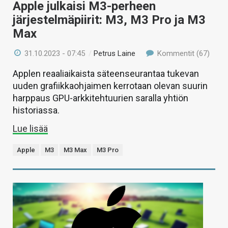
Apple julkaisi M3-perheen
järjestelmäpiirit: M3, M3 Pro ja M3
Max
31.10.2023 - 07:45
/
Petrus Laine
Kommentit (67)
Applen reaaliaikaista säteenseurantaa tukevan
uuden grafiikkaohjaimen kerrotaan olevan suurin
harppaus GPU-arkkitehtuurien saralla yhtiön
historiassa.
Lue lisää
Apple
M3
M3 Max
M3 Pro