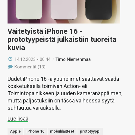
Väitetyistä iPhone 16 -
prototyypeistä julkaistiin tuoreita
kuvia
14.12.2023 - 00:44
/
Timo Niemenmaa
Kommentit (13)
Uudet iPhone 16 -älypuhelimet saattavat saada
kosketuksella toimivan Action- eli
Toimintopainikkeen ja uuden kameranäppäimen,
mutta paljastuksiin on tässä vaiheessa syytä
suhtautua varauksella.
Lue lisää
Apple
iPhone 16
mobiililaitteet
prototyyppi