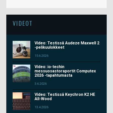
VIDEOT
Video: Testissä Audeze Maxwell 2
-pelikuulokkeet
15.6.2026
Video: io-techin
messuosastoraportit Computex
2026 -tapahtumasta
3.6.2026
Video: Testissä Keychron K2 HE
All-Wood
13.4.2026