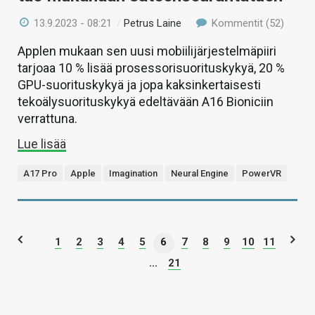
13.9.2023 - 08:21
/
Petrus Laine
Kommentit (52)
Applen mukaan sen uusi mobiilijärjestelmäpiiri
tarjoaa 10 % lisää prosessorisuorituskykyä, 20 %
GPU-suorituskykyä ja jopa kaksinkertaisesti
tekoälysuorituskykyä edeltävään A16 Bioniciin
verrattuna.
Lue lisää
A17 Pro
Apple
Imagination
Neural Engine
PowerVR
1
2
3
4
5
6
7
8
9
10
11
...
21