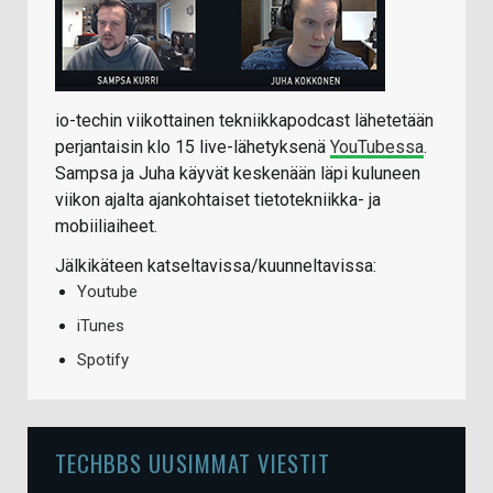
io-techin viikottainen tekniikkapodcast lähetetään
perjantaisin klo 15 live-lähetyksenä
YouTubessa
.
Sampsa ja Juha käyvät keskenään läpi kuluneen
viikon ajalta ajankohtaiset tietotekniikka- ja
mobiiliaiheet.
Jälkikäteen katseltavissa/kuunneltavissa:
Youtube
iTunes
Spotify
TECHBBS UUSIMMAT VIESTIT