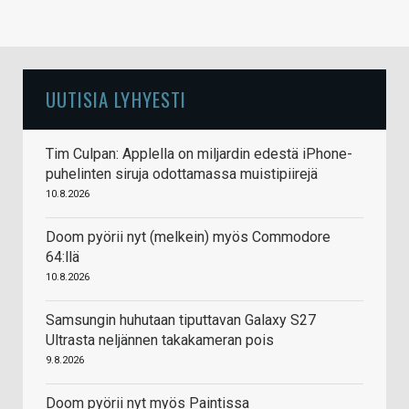
UUTISIA LYHYESTI
Tim Culpan: Applella on miljardin edestä iPhone-
puhelinten siruja odottamassa muistipiirejä
10.8.2026
Doom pyörii nyt (melkein) myös Commodore
64:llä
10.8.2026
Samsungin huhutaan tiputtavan Galaxy S27
Ultrasta neljännen takakameran pois
9.8.2026
Doom pyörii nyt myös Paintissa