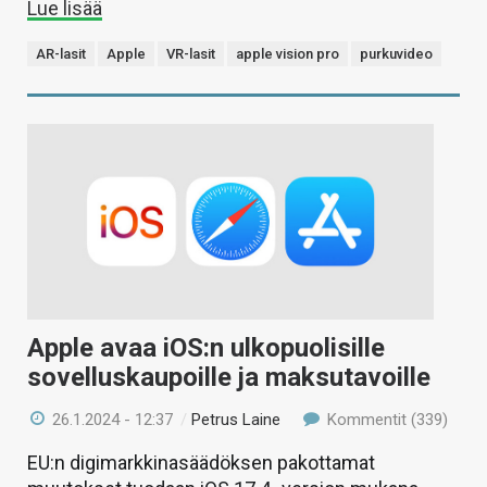
Lue lisää
AR-lasit
Apple
VR-lasit
apple vision pro
purkuvideo
Apple avaa iOS:n ulkopuolisille
sovelluskaupoille ja maksutavoille
26.1.2024 - 12:37
/
Petrus Laine
Kommentit (339)
EU:n digimarkkinasäädöksen pakottamat