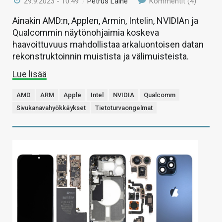
29.9.2023 - 10:49
/
Petrus Laine
Kommentit (4)
Ainakin AMD:n, Applen, Armin, Intelin, NVIDIAn ja
Qualcommin näytönohjaimia koskeva
haavoittuvuus mahdollistaa arkaluontoisen datan
rekonstruktoinnin muistista ja välimuisteista.
Lue lisää
AMD
ARM
Apple
Intel
NVIDIA
Qualcomm
Sivukanavahyökkäykset
Tietoturvaongelmat