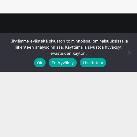
© S&J Media Oy
Käytämme evästeitä sivuston toiminnoissa, ominaisuuksissa ja
liikenteen analysoinnissa. Käyttämällä sivustoa hyväksyt
evästeiden käytön.
Ok
En hyväksy
Lisätietoja
;