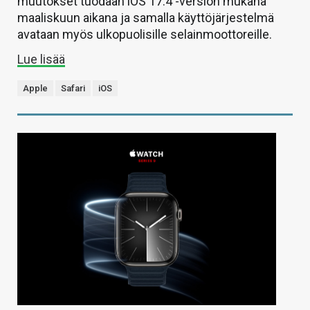
muutokset tuodaan iOS 17.4 -version mukana
maaliskuun aikana ja samalla käyttöjärjestelmä
avataan myös ulkopuolisille selainmoottoreille.
Lue lisää
Apple
Safari
iOS