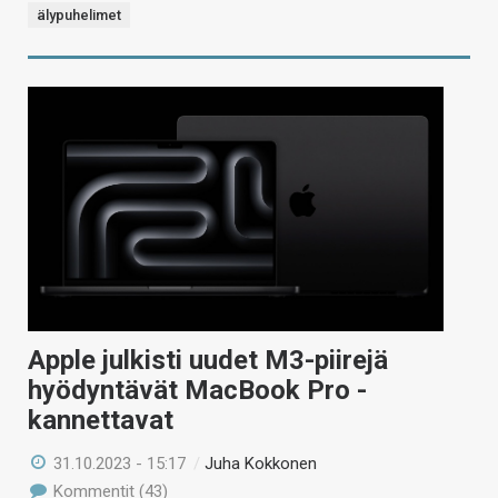
älypuhelimet
Apple julkisti uudet M3-piirejä
hyödyntävät MacBook Pro -
kannettavat
31.10.2023 - 15:17
/
Juha Kokkonen
Kommentit (43)