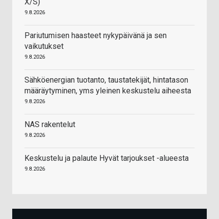
X/S)
9.8.2026
Pariutumisen haasteet nykypäivänä ja sen
vaikutukset
9.8.2026
Sähköenergian tuotanto, taustatekijät, hintatason
määräytyminen, yms yleinen keskustelu aiheesta
9.8.2026
NAS rakentelut
9.8.2026
Keskustelu ja palaute Hyvät tarjoukset -alueesta
9.8.2026