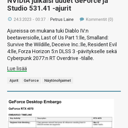
NVIDIA julkaisi uudet GeForce ja
Studio 531.41 -ajurit
24.3.2023 - 00:37
/
Petrus Laine
Kommentit (0)
Ajureissa on mukana tuki Diablo IV:n
beetaversiolle, Last of Us Part 1:lle, Smalland:
Survive the Wildille, Deceive Inc.:lle, Resident Evil
4:lle, Forza Horizon 5:n DLSS 3 -pävitykselle sekä
Cyberpunk 2077:n RT Overdrive -tilalle.
Lue lisää
Ajurit
GeForce
Näytönohjaimet