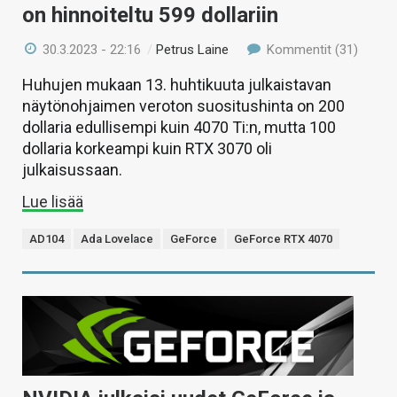
on hinnoiteltu 599 dollariin
30.3.2023 - 22:16
/
Petrus Laine
Kommentit (31)
Huhujen mukaan 13. huhtikuuta julkaistavan
näytönohjaimen veroton suositushinta on 200
dollaria edullisempi kuin 4070 Ti:n, mutta 100
dollaria korkeampi kuin RTX 3070 oli
julkaisussaan.
Lue lisää
AD104
Ada Lovelace
GeForce
GeForce RTX 4070