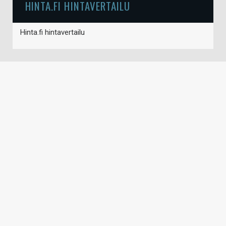
HINTA.FI HINTAVERTAILU
Hinta.fi hintavertailu