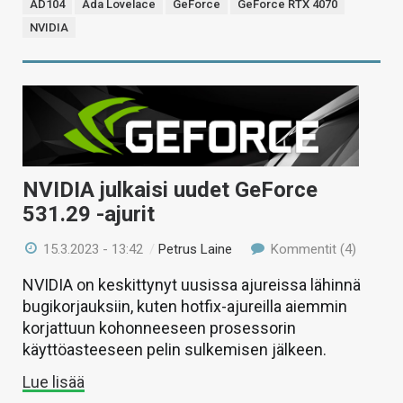
AD104
Ada Lovelace
GeForce
GeForce RTX 4070
NVIDIA
NVIDIA julkaisi uudet GeForce
531.29 -ajurit
15.3.2023 - 13:42
/
Petrus Laine
Kommentit (4)
NVIDIA on keskittynyt uusissa ajureissa lähinnä
bugikorjauksiin, kuten hotfix-ajureilla aiemmin
korjattuun kohonneeseen prosessorin
käyttöasteeseen pelin sulkemisen jälkeen.
Lue lisää