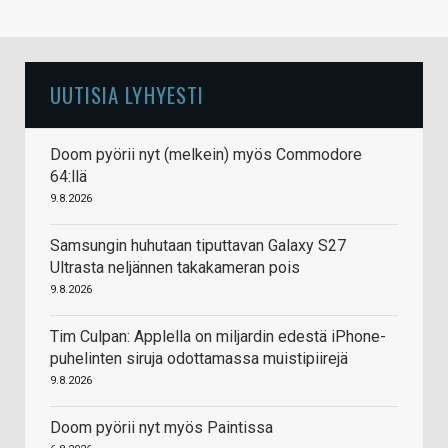
UUTISIA LYHYESTI
Doom pyörii nyt (melkein) myös Commodore
64:llä
9.8.2026
Samsungin huhutaan tiputtavan Galaxy S27
Ultrasta neljännen takakameran pois
9.8.2026
Tim Culpan: Applella on miljardin edestä iPhone-
puhelinten siruja odottamassa muistipiirejä
9.8.2026
Doom pyörii nyt myös Paintissa