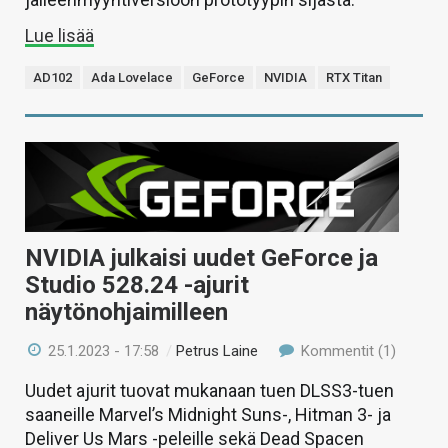
Lue lisää
AD102
Ada Lovelace
GeForce
NVIDIA
RTX Titan
NVIDIA julkaisi uudet GeForce ja
Studio 528.24 -ajurit
näytönohjaimilleen
25.1.2023 - 17:58
/
Petrus Laine
Kommentit (1)
Uudet ajurit tuovat mukanaan tuen DLSS3-tuen
saaneille Marvel’s Midnight Suns-, Hitman 3- ja
Deliver Us Mars -peleille sekä Dead Spacen