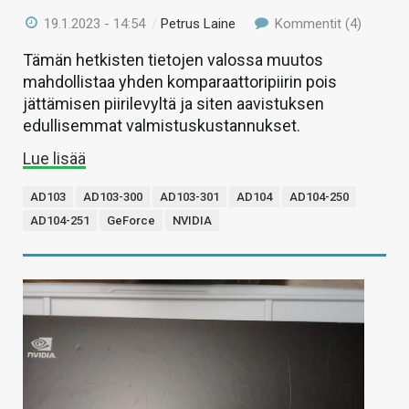
19.1.2023 - 14:54
/
Petrus Laine
Kommentit (4)
Tämän hetkisten tietojen valossa muutos
mahdollistaa yhden komparaattoripiirin pois
jättämisen piirilevyltä ja siten aavistuksen
edullisemmat valmistuskustannukset.
Lue lisää
AD103
AD103-300
AD103-301
AD104
AD104-250
AD104-251
GeForce
NVIDIA