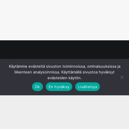
© S&J Media Oy
Käytämme evästeitä sivuston toiminnoissa, ominaisuuksissa ja
liikenteen analysoinnissa. Käyttämällä sivustoa hyväksyt
evästeiden käytön.
Ok
En hyväksy
Lisätietoja
;