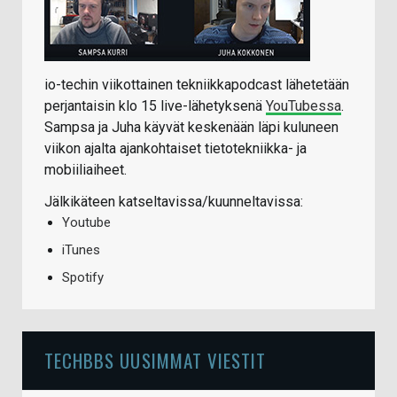
io-techin viikottainen tekniikkapodcast lähetetään
perjantaisin klo 15 live-lähetyksenä
YouTubessa
.
Sampsa ja Juha käyvät keskenään läpi kuluneen
viikon ajalta ajankohtaiset tietotekniikka- ja
mobiiliaiheet.
Jälkikäteen katseltavissa/kuunneltavissa:
Youtube
iTunes
Spotify
TECHBBS UUSIMMAT VIESTIT