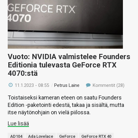
Vuoto: NVIDIA valmistelee Founders
Editionia tulevasta GeForce RTX
4070:stä
11.1.2023 - 08:55
/
Petrus Laine
Kommentit (28)
Toistaiseksi kameran eteen on saatu Founders
Edition -paketointi edestä, takaa ja sisältä, mutta
itse näytönohjain on vielä piilossa.
Lue lisää
AD104
Ada Lovelace
GeForce
GeForce RTX 40