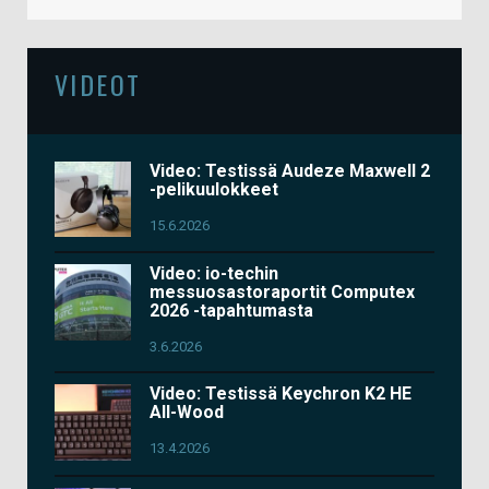
VIDEOT
Video: Testissä Audeze Maxwell 2
-pelikuulokkeet
15.6.2026
Video: io-techin
messuosastoraportit Computex
2026 -tapahtumasta
3.6.2026
Video: Testissä Keychron K2 HE
All-Wood
13.4.2026