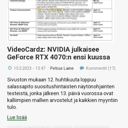
VideoCardz: NVIDIA julkaisee
GeForce RTX 4070:n ensi kuussa
15.3.2023 - 13:47
/
Petrus Laine
Kommentit (17)
Sivuston mukaan 12. huhtikuuta loppuu
salassapito suositushintaisten näytönohjainten
testeistä, jonka jälkeen 13. päivä vuorossa ovat
kalliimpien mallien arvostelut ja kaikkien myyntiin
tulo.
Lue lisää