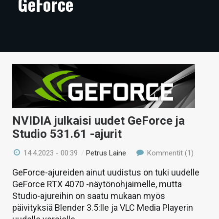
GeForce
ARTIKKELIT
VIDEOT
TECHBBS
TIETOA
HINTA.FI
KAUPPA
NVIDIA julkaisi uudet GeForce ja
Studio 531.61 -ajurit
VAIHDA TEEMA
14.4.2023 - 00:39
/
Petrus Laine
Kommentit (1)
GeForce-ajureiden ainut uudistus on tuki uudelle
GeForce RTX 4070 -näytönohjaimelle, mutta
HAKU
Studio-ajureihin on saatu mukaan myös
päivityksiä Blender 3.5:lle ja VLC Media Playerin