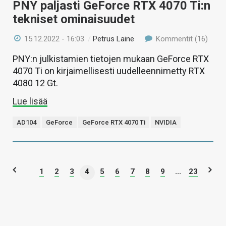
PNY paljasti GeForce RTX 4070 Ti:n
tekniset ominaisuudet
15.12.2022 - 16:03
/
Petrus Laine
Kommentit (16)
PNY:n julkistamien tietojen mukaan GeForce RTX
4070 Ti on kirjaimellisesti uudelleennimetty RTX
4080 12 Gt.
Lue lisää
AD104
GeForce
GeForce RTX 4070 Ti
NVIDIA
1
2
3
4
5
6
7
8
9
...
23