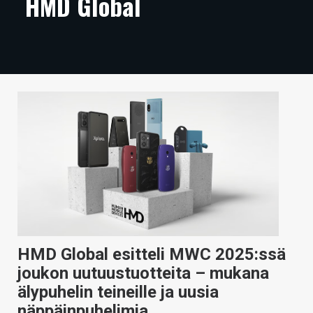
HMD Global
ARTIKKELIT
VIDEOT
TECHBBS
TIETOA
HINTA.FI
KAUPPA
VAIHDA TEEMA
HMD Global esitteli MWC 2025:ssä
HAKU
joukon uutuustuotteita – mukana
älypuhelin teineille ja uusia
näppäinpuhelimia