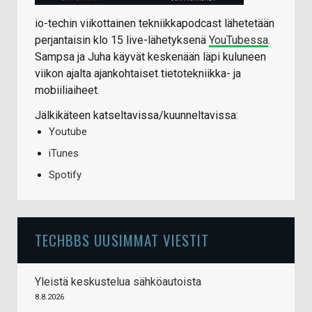
io-techin viikottainen tekniikkapodcast lähetetään
perjantaisin klo 15 live-lähetyksenä
YouTubessa
.
Sampsa ja Juha käyvät keskenään läpi kuluneen
viikon ajalta ajankohtaiset tietotekniikka- ja
mobiiliaiheet.
Jälkikäteen katseltavissa/kuunneltavissa:
Youtube
iTunes
Spotify
TECHBBS UUSIMMAT VIESTIT
Yleistä keskustelua sähköautoista
8.8.2026