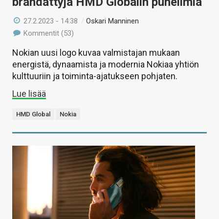
brändättyjä HMD Globalin puhelimia
27.2.2023 - 14:38
/
Oskari Manninen
Kommentit (53)
Nokian uusi logo kuvaa valmistajan mukaan
energistä, dynaamista ja modernia Nokiaa yhtiön
kulttuuriin ja toiminta-ajatukseen pohjaten.
Lue lisää
HMD Global
Nokia