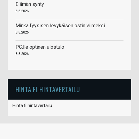
Elämän synty
8.8.2026
Minkä fyysisen levykäisen ostin viimeksi
8.8.2026
PC:lle optinen ulostulo
8.8.2026
HINTA.FI HINTAVERTAILU
Hinta.fi hintavertailu