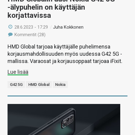
-älypuhelin on käyttäjän
korjattavissa
28.6.2023 - 17:29
/
Juha Kokkonen
Kommentit (28)
HMD Global tarjoaa käyttäjälle puhelimensa
korjausmahdollisuuden myös uudessa G42 5G -
mallissa. Varaosat ja korjausoppaat tarjoaa iFixit.
Lue lisää
G42 5G
HMD Global
Nokia