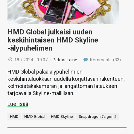
HMD Global julkaisi uuden
keskihintaisen HMD Skyline
-älypuhelimen
18.7.2024 - 10:07
/
Petrus Laine
Kommentit (33)
HMD Global palaa älypuhelimien
keskihintaluokkaan uudella korjattavan rakenteen,
kolmoistakakameran ja langattoman latauksen
tarjoavalla Skyline-mallillaan.
Lue lisää
HMD
HMD Global
HMD Skyline
Snapdragon 7s gen 2