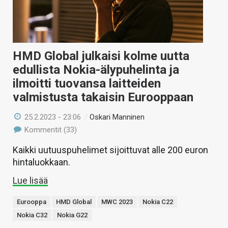
HMD Global julkaisi kolme uutta
edullista Nokia-älypuhelinta ja
ilmoitti tuovansa laitteiden
valmistusta takaisin Eurooppaan
25.2.2023 - 23:06
/
Oskari Manninen
Kommentit (33)
Kaikki uutuuspuhelimet sijoittuvat alle 200 euron
hintaluokkaan.
Lue lisää
Eurooppa
HMD Global
MWC 2023
Nokia C22
Nokia C32
Nokia G22