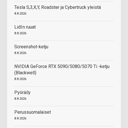
Tesla S,3,X,Y, Roadster ja Cybertruck yleistä
8.8.2026
Lidl:n ruuat
8.8.2026
Screenshot-ketju
8.8.2026
NVIDIA GeForce RTX 5090/5080/5070 Ti -ketju
(Blackwell)
8.8.2026
Pyöräily
8.8.2026
Perussuomalaiset
8.8.2026