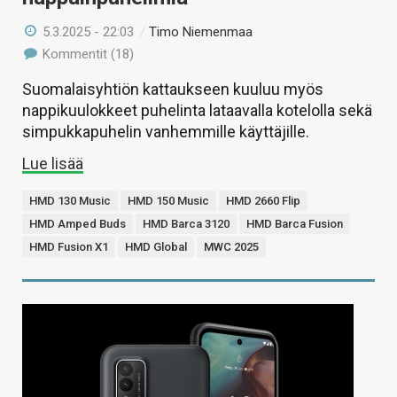
5.3.2025 - 22:03
/
Timo Niemenmaa
Kommentit (18)
Suomalaisyhtiön kattaukseen kuuluu myös
nappikuulokkeet puhelinta lataavalla kotelolla sekä
simpukkapuhelin vanhemmille käyttäjille.
Lue lisää
HMD 130 Music
HMD 150 Music
HMD 2660 Flip
HMD Amped Buds
HMD Barca 3120
HMD Barca Fusion
HMD Fusion X1
HMD Global
MWC 2025