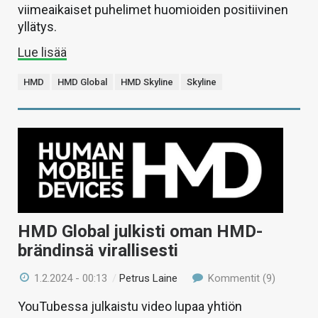
viimeaikaiset puhelimet huomioiden positiivinen
yllätys.
Lue lisää
HMD
HMD Global
HMD Skyline
Skyline
HMD Global julkisti oman HMD-
brändinsä virallisesti
1.2.2024 - 00:13
/
Petrus Laine
Kommentit (9)
YouTubessa julkaistu video lupaa yhtiön