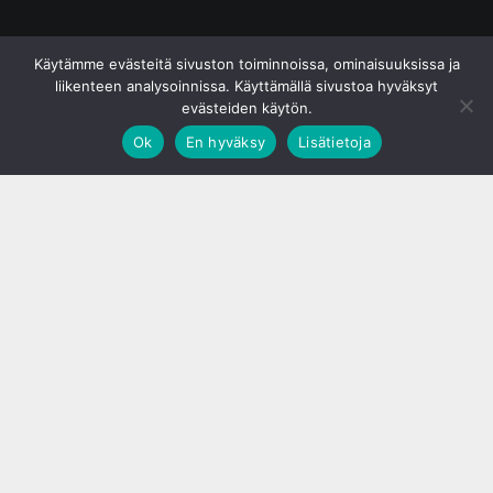
© S&J Media Oy
Käytämme evästeitä sivuston toiminnoissa, ominaisuuksissa ja
liikenteen analysoinnissa. Käyttämällä sivustoa hyväksyt
evästeiden käytön.
Ok
En hyväksy
Lisätietoja
;