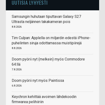
UUTISIA LYHYESTI
Samsungin huhutaan tiputtavan Galaxy S27
Ultrasta neljännen takakameran pois
8.8.2026
Tim Culpan: Applella on miljardin edestä iPhone-
puhelinten siruja odottamassa muistipiirejä
8.8.2026
Doom pyörii nyt (melkein) myös Commodore
64:llä
7.8.2026
Doom pyörii nyt myös Paintissa
6.8.2026
Keychron kehittää avoimen lähdekoodin
firmwarea pelihiiriin