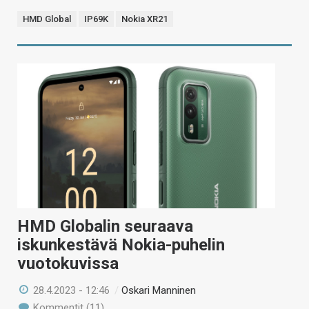
HMD Global
IP69K
Nokia XR21
HMD Globalin seuraava
iskunkestävä Nokia-puhelin
vuotokuvissa
28.4.2023 - 12:46
/
Oskari Manninen
Kommentit (11)