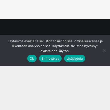
© S&J Media Oy
Käytämme evästeitä sivuston toiminnoissa, ominaisuuksissa ja
liikenteen analysoinnissa. Käyttämällä sivustoa hyväksyt
evästeiden käytön.
Ok
En hyväksy
Lisätietoja
;