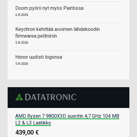
Doom pyörii nyt myös Paintissa
6.8.2026
Keychron kehittää avoimen lähdekoodin
firmwarea pelihiiriin
5.8.2026
Honor uudisti logonsa
5.8.2026
AMD Ryzen 7 9800X3D suoritin 4,7 GHz 104 MB
L2 & L3 Laatikko
439,00 €