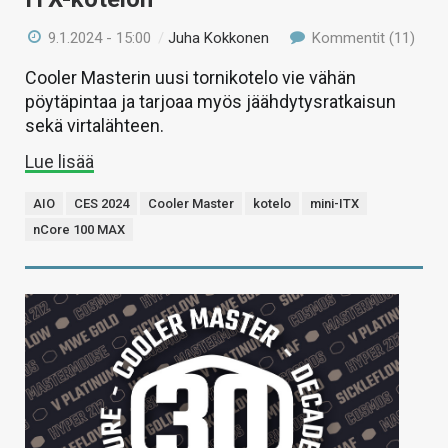
9.1.2024 - 15:00
/
Juha Kokkonen
Kommentit (11)
Cooler Masterin uusi tornikotelo vie vähän
pöytäpintaa ja tarjoaa myös jäähdytysratkaisun
sekä virtalähteen.
Lue lisää
AIO
CES 2024
Cooler Master
kotelo
mini-ITX
nCore 100 MAX