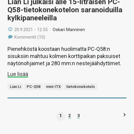
Lian Li julkaisi alle 15-litraisen PC-
Q58-tietokonekotelon saranoiduilla
kylkipaneeleilla
20.9.2021 - 12:55
/
Oskari Manninen
Kommentit (10)
Pienehköstä koostaan huolimatta PC-Q58:n
sisuksiin mahtuu kolmen korttipaikan paksuiset
näytönohjaimet ja 280 mm:n nestejäähdyttimet.
Lue lisää
Lian Li
PC-Q58
mini-ITX
tietokonekotelo
1
2
3