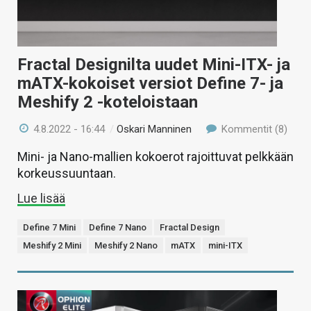
Fractal Designilta uudet Mini-ITX- ja
mATX-kokoiset versiot Define 7- ja
Meshify 2 -koteloistaan
4.8.2022 - 16:44
/
Oskari Manninen
Kommentit (8)
Mini- ja Nano-mallien kokoerot rajoittuvat pelkkään
korkeussuuntaan.
Lue lisää
Define 7 Mini
Define 7 Nano
Fractal Design
Meshify 2 Mini
Meshify 2 Nano
mATX
mini-ITX