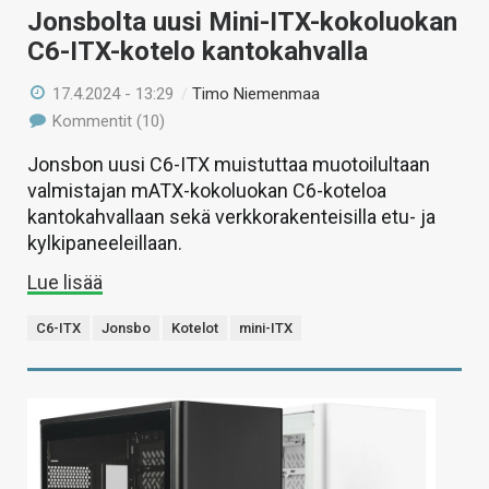
Jonsbolta uusi Mini-ITX-kokoluokan
C6-ITX-kotelo kantokahvalla
17.4.2024 - 13:29
/
Timo Niemenmaa
Kommentit (10)
Jonsbon uusi C6-ITX muistuttaa muotoilultaan
valmistajan mATX-kokoluokan C6-koteloa
kantokahvallaan sekä verkkorakenteisilla etu- ja
kylkipaneeleillaan.
Lue lisää
C6-ITX
Jonsbo
Kotelot
mini-ITX