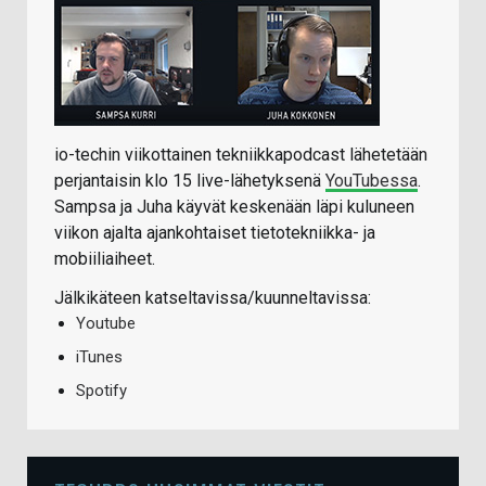
io-techin viikottainen tekniikkapodcast lähetetään
perjantaisin klo 15 live-lähetyksenä
YouTubessa
.
Sampsa ja Juha käyvät keskenään läpi kuluneen
viikon ajalta ajankohtaiset tietotekniikka- ja
mobiiliaiheet.
Jälkikäteen katseltavissa/kuunneltavissa:
Youtube
iTunes
Spotify