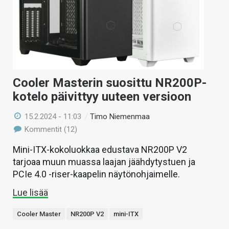
Cooler Masterin suosittu NR200P-
kotelo päivittyy uuteen versioon
15.2.2024 - 11:03
/
Timo Niemenmaa
Kommentit (12)
Mini-ITX-kokoluokkaa edustava NR200P V2
tarjoaa muun muassa laajan jäähdytystuen ja
PCIe 4.0 -riser-kaapelin näytönohjaimelle.
Lue lisää
Cooler Master
NR200P V2
mini-ITX