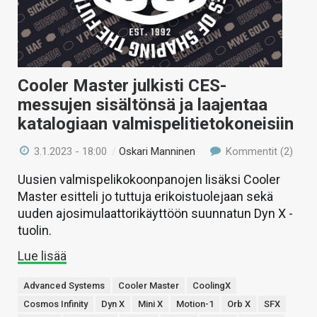
Cooler Master julkisti CES-
messujen sisältönsä ja laajentaa
katalogiaan valmispelitietokoneisiin
3.1.2023 - 18:00
/
Oskari Manninen
Kommentit (2)
Uusien valmispelikokoonpanojen lisäksi Cooler
Master esitteli jo tuttuja erikoistuolejaan sekä
uuden ajosimulaattorikäyttöön suunnatun Dyn X -
tuolin.
Lue lisää
Advanced Systems
Cooler Master
CoolingX
Cosmos Infinity
Dyn X
Mini X
Motion-1
Orb X
SFX