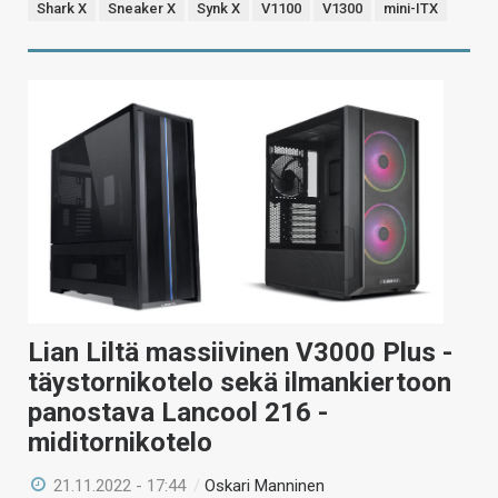
Shark X
Sneaker X
Synk X
V1100
V1300
mini-ITX
Lian Liltä massiivinen V3000 Plus -
täystornikotelo sekä ilmankiertoon
panostava Lancool 216 -
miditornikotelo
21.11.2022 - 17:44
/
Oskari Manninen