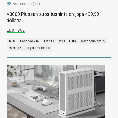
Kommentit (20)
V3000 Plussan suositushinta on jopa 499,99
dollaria.
Lue lisää
ATX
Lancool 216
Lian Li
V3000 Plus
miditornikotelo
mini-ITX
täystornikotelo