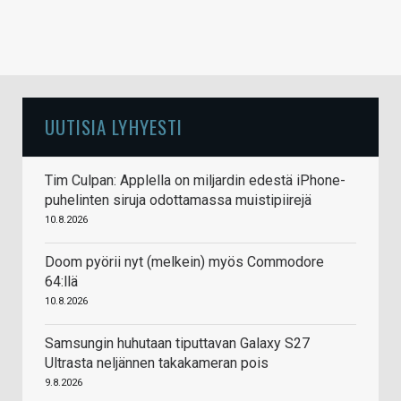
UUTISIA LYHYESTI
Tim Culpan: Applella on miljardin edestä iPhone-
puhelinten siruja odottamassa muistipiirejä
10.8.2026
Doom pyörii nyt (melkein) myös Commodore
64:llä
10.8.2026
Samsungin huhutaan tiputtavan Galaxy S27
Ultrasta neljännen takakameran pois
9.8.2026