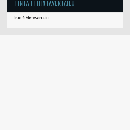
HINTA.FI HINTAVERTAILU
Hinta.fi hintavertailu