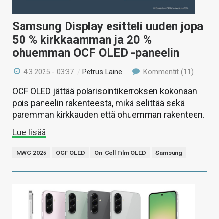
Samsung Display esitteli uuden jopa
50 % kirkkaamman ja 20 %
ohuemman OCF OLED -paneelin
4.3.2025 - 03:37
/
Petrus Laine
Kommentit (11)
OCF OLED jättää polarisointikerroksen kokonaan
pois paneelin rakenteesta, mikä selittää sekä
paremman kirkkauden että ohuemman rakenteen.
Lue lisää
MWC 2025
OCF OLED
On-Cell Film OLED
Samsung