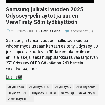
Samsung julkaisi vuoden 2025
Odyssey-pelinäytöt ja uuden
ViewFinity S8:n työkäyttöön
25.3.2025 - 00:31
/
Petrus Laine
Kommentit (6)
Samsungin tämän vuoden mallistoon kuuluu
vihdoin myös useaan kertaan esitelty Odyssey 3D,
joka lupaa vakuuttavan 3D-kokemuksen ilman
erillisiä laseja, sekä huipputarkkaa kuvaa tarjoavan
27″ Odyssey OLED G8 -näytön 240 hertsin
virkistystaajuudella.
Lue lisää
Odyssey 3D
Odyssey G81SF
Odyssey G9
Odyssey G90XF
Odyssey G91F
Odyssey OLED G8
Samsung
ViewFinity S8
ViewFinity S80UD