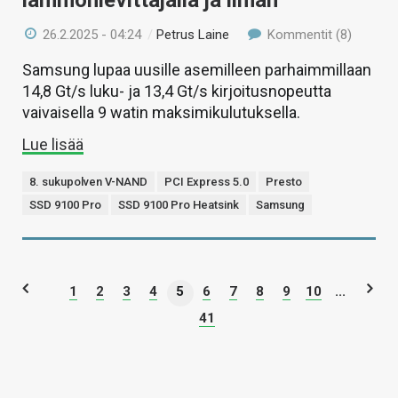
26.2.2025 - 04:24
/
Petrus Laine
Kommentit (8)
Samsung lupaa uusille asemilleen parhaimmillaan
14,8 Gt/s luku- ja 13,4 Gt/s kirjoitusnopeutta
vaivaisella 9 watin maksimikulutuksella.
Lue lisää
8. sukupolven V-NAND
PCI Express 5.0
Presto
SSD 9100 Pro
SSD 9100 Pro Heatsink
Samsung
1
2
3
4
5
6
7
8
9
10
...
41