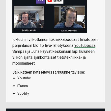
io-techin viikottainen tekniikkapodcast lähetetään
perjantaisin klo 15 live-lähetyksenä
YouTubessa
.
Sampsa ja Juha käyvät keskenään läpi kuluneen
viikon ajalta ajankohtaiset tietotekniikka- ja
mobiiliaiheet.
Jälkikäteen katseltavissa/kuunneltavissa:
Youtube
iTunes
Spotify