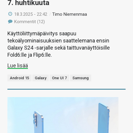
7. huhtikuuta
18.3.2025 - 22:42
/
Timo Niemenmaa
Kommentit (12)
Käyttöliittymäpäivitys saapuu
tekoälyominaisuuksien saattelemana ensin
Galaxy S24 -sarjalle sekä taittuvanäyttöisille
Fold6:lle ja Flip6:lle.
Lue lisää
Android 15
Galaxy
One UI 7
Samsung