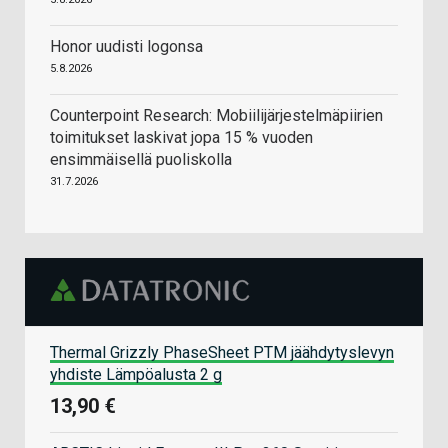
Honor uudisti logonsa
5.8.2026
Counterpoint Research: Mobiilijärjestelmäpiirien
toimitukset laskivat jopa 15 % vuoden
ensimmäisellä puoliskolla
31.7.2026
Thermal Grizzly PhaseSheet PTM jäähdytyslevyn
yhdiste Lämpöalusta 2 g
13,90 €