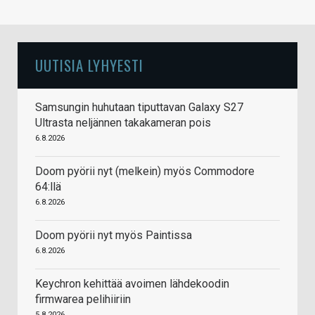
UUTISIA LYHYESTI
Samsungin huhutaan tiputtavan Galaxy S27
Ultrasta neljännen takakameran pois
6.8.2026
Doom pyörii nyt (melkein) myös Commodore
64:llä
6.8.2026
Doom pyörii nyt myös Paintissa
6.8.2026
Keychron kehittää avoimen lähdekoodin
firmwarea pelihiiriin
5.8.2026