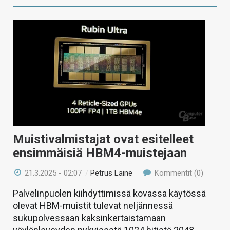
Muistivalmistajat ovat esitelleet
ensimmäisiä HBM4-muistejaan
21.3.2025 - 02:07
/
Petrus Laine
Kommentit (0)
Palvelinpuolen kiihdyttimissä kovassa käytössä
olevat HBM-muistit tulevat neljännessä
sukupolvessaan kaksinkertaistamaan