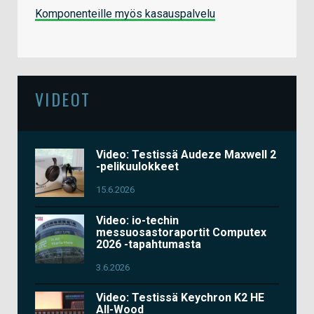
Komponenteille myös kasauspalvelu
VIDEOT
Video: Testissä Audeze Maxwell 2
-pelikuulokkeet
15.6.2026
Video: io-techin
messuosastoraportit Computex
2026 -tapahtumasta
3.6.2026
Video: Testissä Keychron K2 HE
All-Wood