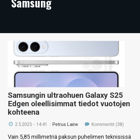
Samsung
ARTIKKELIT
VIDEOT
TECHBBS
TIETOA
HINTA.FI
KAUPPA
VAIHDA TEEMA
Samsungin ultraohuen Galaxy S25
Edgen oleellisimmat tiedot vuotojen
kohteena
HAKU
2.5.2025 - 14:41
/
Petrus Laine
Kommentit (38)
Vain 5,85 millimetriä paksun puhelimen teknisissä