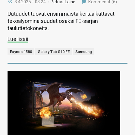
3.4.2025 - 03:24
/
Petrus Laine
Kommentit (6)
Uutuudet tuovat ensimmäistä kertaa kattavat
tekoälyominaisuudet osaksi FE-sarjan
taulutietokoneita.
Lue lisää
Exynos 1580
Galaxy Tab S10 FE
Samsung