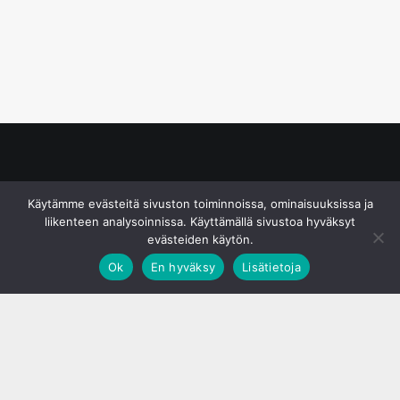
© S&J Media Oy
Käytämme evästeitä sivuston toiminnoissa, ominaisuuksissa ja
liikenteen analysoinnissa. Käyttämällä sivustoa hyväksyt
evästeiden käytön.
Ok
En hyväksy
Lisätietoja
;