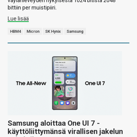
väylänleveyden nykyisestä 1024 bitistä 2048
bittiin per muistipiiri.
Lue lisää
HBM4
Micron
SK Hynix
Samsung
Samsung aloittaa One UI 7 -
käyttöliittymänsä virallisen jakelun