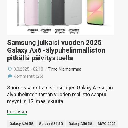
Samsung julkaisi vuoden 2025
Galaxy Ax6 -älypuhelinmalliston
pitkällä päivitystuella
3.3.2025 - 02:10
/
Timo Niemenmaa
Kommentit (25)
Suomessa erittäin suosittujen Galaxy A -sarjan
älypuhelinten tämän vuoden mallisto saapuu
myyntiin 17. maaliskuuta.
Lue lisää
Galaxy A26 5G
Galaxy A36 5G
Galaxy A56 5G
MWC 2025