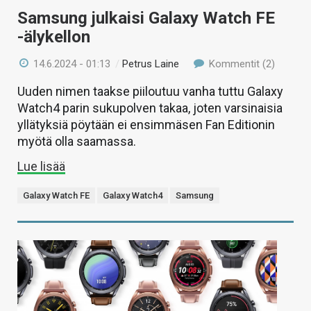
Samsung julkaisi Galaxy Watch FE
-älykellon
14.6.2024 - 01:13
/
Petrus Laine
Kommentit (2)
Uuden nimen taakse piiloutuu vanha tuttu Galaxy
Watch4 parin sukupolven takaa, joten varsinaisia
yllätyksiä pöytään ei ensimmäsen Fan Editionin
myötä olla saamassa.
Lue lisää
Galaxy Watch FE
Galaxy Watch4
Samsung