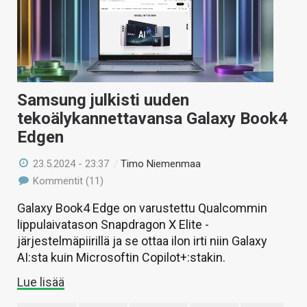
Samsung julkisti uuden
tekoälykannettavansa Galaxy Book4
Edgen
23.5.2024 - 23:37
/
Timo Niemenmaa
Kommentit (11)
Galaxy Book4 Edge on varustettu Qualcommin
lippulaivatason Snapdragon X Elite -
järjestelmäpiirillä ja se ottaa ilon irti niin Galaxy
AI:sta kuin Microsoftin Copilot+:stakin.
Lue lisää