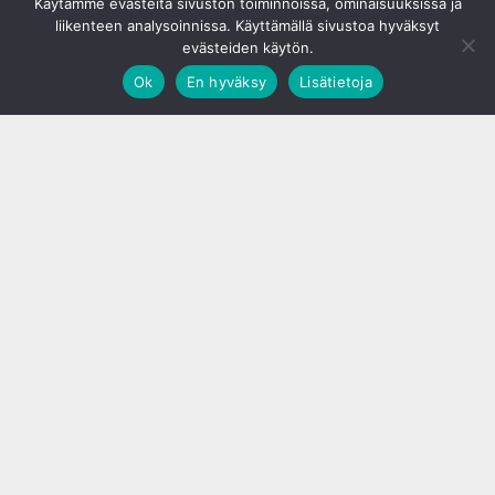
Käytämme evästeitä sivuston toiminnoissa, ominaisuuksissa ja
liikenteen analysoinnissa. Käyttämällä sivustoa hyväksyt
evästeiden käytön.
Ok
En hyväksy
Lisätietoja
;