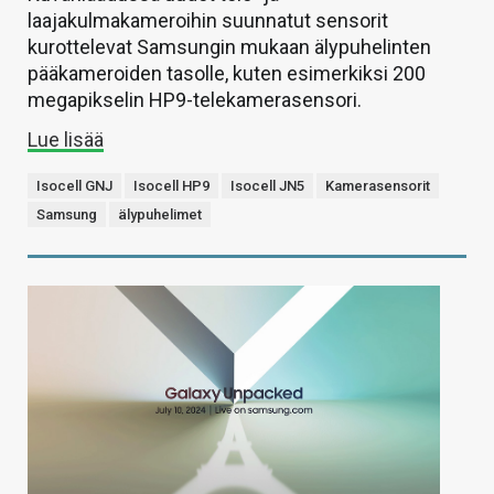
laajakulmakameroihin suunnatut sensorit
kurottelevat Samsungin mukaan älypuhelinten
pääkameroiden tasolle, kuten esimerkiksi 200
megapikselin HP9-telekamerasensori.
Lue lisää
Isocell GNJ
Isocell HP9
Isocell JN5
Kamerasensorit
Samsung
älypuhelimet