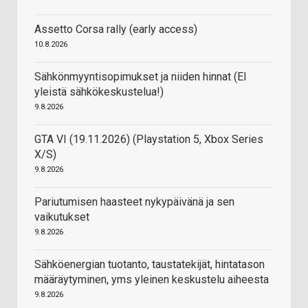
Assetto Corsa rally (early access)
10.8.2026
Sähkönmyyntisopimukset ja niiden hinnat (EI
yleistä sähkökeskustelua!)
9.8.2026
GTA VI (19.11.2026) (Playstation 5, Xbox Series
X/S)
9.8.2026
Pariutumisen haasteet nykypäivänä ja sen
vaikutukset
9.8.2026
Sähköenergian tuotanto, taustatekijät, hintatason
määräytyminen, yms yleinen keskustelu aiheesta
9.8.2026