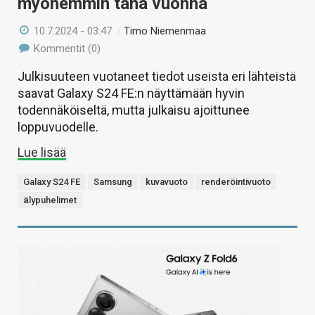
myöhemmin tänä vuonna
10.7.2024 - 03:47
/
Timo Niemenmaa
Kommentit (0)
Julkisuuteen vuotaneet tiedot useista eri lähteistä
saavat Galaxy S24 FE:n näyttämään hyvin
todennäköiseltä, mutta julkaisu ajoittunee
loppuvuodelle.
Lue lisää
Galaxy S24 FE
Samsung
kuvavuoto
renderöintivuoto
älypuhelimet