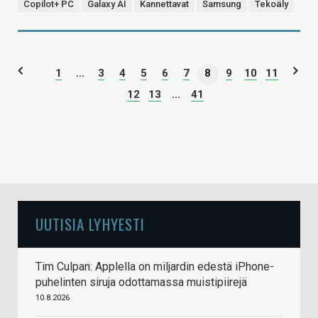
Copilot+ PC
Galaxy AI
Kannettavat
Samsung
Tekoäly
1
...
3
4
5
6
7
8
9
10
11
12
13
...
41
UUTISIA LYHYESTI
Tim Culpan: Applella on miljardin edestä iPhone-
puhelinten siruja odottamassa muistipiirejä
10.8.2026