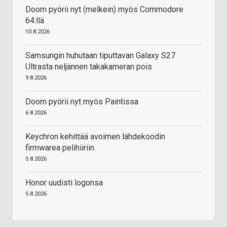
Doom pyörii nyt (melkein) myös Commodore
64:llä
10.8.2026
Samsungin huhutaan tiputtavan Galaxy S27
Ultrasta neljännen takakameran pois
9.8.2026
Doom pyörii nyt myös Paintissa
6.8.2026
Keychron kehittää avoimen lähdekoodin
firmwarea pelihiiriin
5.8.2026
Honor uudisti logonsa
5.8.2026