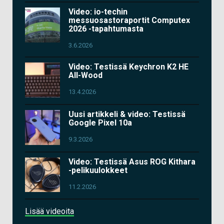
Video: io-techin
messuosastoraportit Computex
2026 -tapahtumasta
3.6.2026
Video: Testissä Keychron K2 HE
All-Wood
13.4.2026
Uusi artikkeli & video: Testissä
Google Pixel 10a
9.3.2026
Video: Testissä Asus ROG Kithara
-pelikuulokkeet
11.2.2026
Lisää videoita