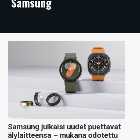
Samsung
ARTIKKELIT
VIDEOT
TECHBBS
TIETOA
HINTA.FI
KAUPPA
VAIHDA TEEMA
HAKU
Samsung julkaisi uudet puettavat
älylaitteensa – mukana odotettu