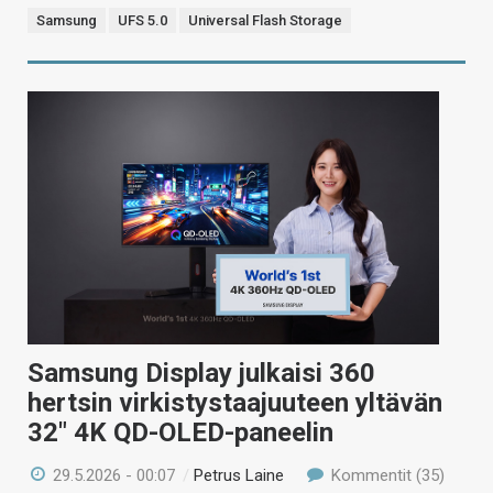
Samsung
UFS 5.0
Universal Flash Storage
Samsung Display julkaisi 360
hertsin virkistystaajuuteen yltävän
32″ 4K QD-OLED-paneelin
29.5.2026 - 00:07
/
Petrus Laine
Kommentit (35)