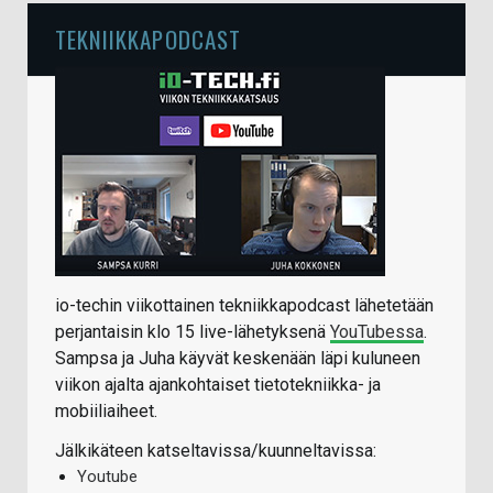
TEKNIIKKAPODCAST
io-techin viikottainen tekniikkapodcast lähetetään
perjantaisin klo 15 live-lähetyksenä
YouTubessa
.
Sampsa ja Juha käyvät keskenään läpi kuluneen
viikon ajalta ajankohtaiset tietotekniikka- ja
mobiiliaiheet.
Jälkikäteen katseltavissa/kuunneltavissa:
Youtube