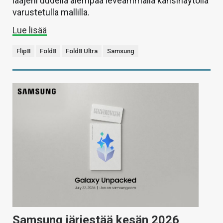
laajeni uudella aiempaa leveämmällä kansinäytöllä
varustetulla mallilla.
Lue lisää
Flip8
Fold8
Fold8 Ultra
Samsung
Samsung järjestää kesän 2026