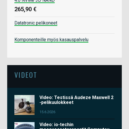
4.0 NVMe 3D NAND
265,90 €
Datatronic pelikoneet
Komponenteille myös kasauspalvelu
VIDEOT
Video: Testissä Audeze Maxwell 2
-pelikuulokkeet
15.6.2026
Video: io-techin