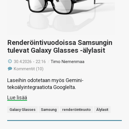
Renderöintivuodoissa Samsungin
tulevat Galaxy Glasses -älylasit
30.4.2026 - 22:16
/
Timo Niemenmaa
Kommentit (10)
Laseihin odotetaan myös Gemini-
tekoälyintegraatiota Googlelta.
Lue lisää
Galaxy Glasses
Samsung
renderöintivuoto
Älylasit