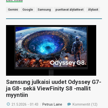
Gemini
Google
Samsung
puettavat älylaitteet
Älylasit
Samsung julkaisi uudet Odyssey G7-
ja G8- sekä ViewFinity S8 -mallit
myyntiin
21.5.2026 - 01:43
/
Petrus Laine
Kommentit (12)