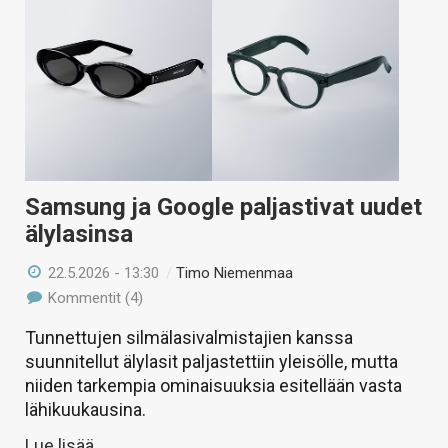
Samsung ja Google paljastivat uudet
älylasinsa
22.5.2026 - 13:30
/
Timo Niemenmaa
Kommentit (4)
Tunnettujen silmälasivalmistajien kanssa
suunnitellut älylasit paljastettiin yleisölle, mutta
niiden tarkempia ominaisuuksia esitellään vasta
lähikuukausina.
Lue lisää