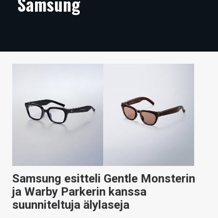
Samsung
ARTIKKELIT
VIDEOT
TECHBBS
TIETOA
HINTA.FI
KAUPPA
VAIHDA TEEMA
Samsung esitteli Gentle Monsterin
HAKU
ja Warby Parkerin kanssa
suunniteltuja älylaseja