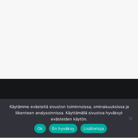
© S&J Media Oy
Käytämme evästeitä sivuston toiminnoissa, ominaisuuksissa ja
liikenteen analysoinnissa. Käyttämällä sivustoa hyväksyt
evästeiden käytön.
Ok
En hyväksy
Lisätietoja