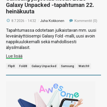
Galaxy Unpacked -tapahtuman 22.
heinäkuuta
8.7.2026 - 14:32
/
Juha Kokkonen
Kommentit (0)
Tapahtumassa odotetaan julkaistavan mm. uusi
leveänäyttöisempi Galaxy Fold -malli, uusi avoin
nappikuulokemalli sekä mahdollisesti
älysilmälasit.
Lue lisää
Flip8
Fold8
Galaxy Unpacked
Samsung
Watch9