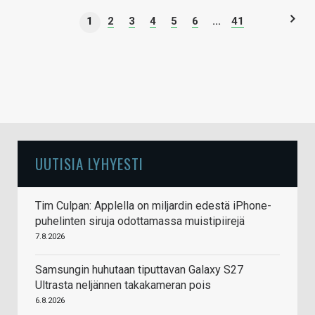
1
2
3
4
5
6
...
41
UUTISIA LYHYESTI
Tim Culpan: Applella on miljardin edestä iPhone-
puhelinten siruja odottamassa muistipiirejä
7.8.2026
Samsungin huhutaan tiputtavan Galaxy S27
Ultrasta neljännen takakameran pois
6.8.2026