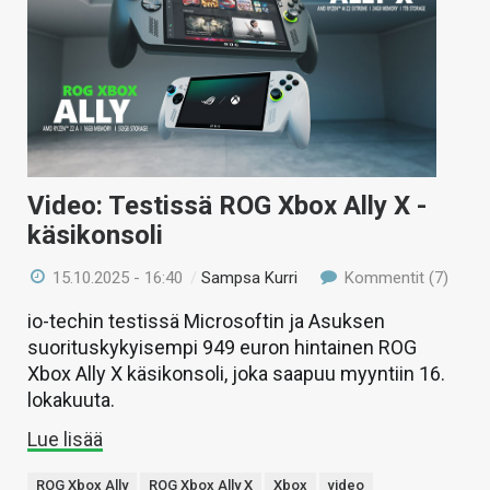
Video: Testissä ROG Xbox Ally X -
käsikonsoli
15.10.2025 - 16:40
/
Sampsa Kurri
Kommentit (7)
io-techin testissä Microsoftin ja Asuksen
suorituskykyisempi 949 euron hintainen ROG
Xbox Ally X käsikonsoli, joka saapuu myyntiin 16.
lokakuuta.
Lue lisää
ROG Xbox Ally
ROG Xbox Ally X
Xbox
video