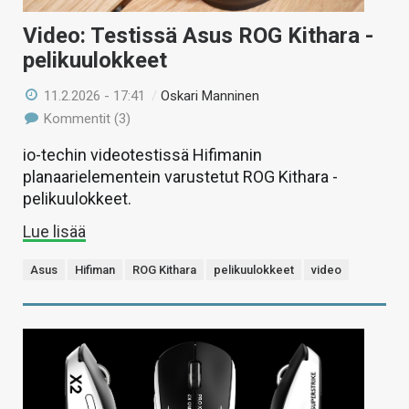
Video: Testissä Asus ROG Kithara -
pelikuulokkeet
11.2.2026 - 17:41
/
Oskari Manninen
Kommentit (3)
io-techin videotestissä Hifimanin
planaarielementein varustetut ROG Kithara -
pelikuulokkeet.
Lue lisää
Asus
Hifiman
ROG Kithara
pelikuulokkeet
video