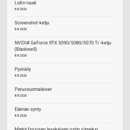
Lidl:n ruuat
8.8.2026
Screenshot-ketju
8.8.2026
NVIDIA GeForce RTX 5090/5080/5070 Ti -ketju
(Blackwell)
8.8.2026
Pyöräily
8.8.2026
Perussuomalaiset
8.8.2026
Elämän synty
8.8.2026
Minkä fyysisen levykäisen ostin viimeksi