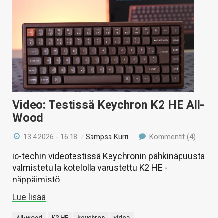
Video: Testissä Keychron K2 HE All-
Wood
13.4.2026 - 16:18
/
Sampsa Kurri
Kommentit (4)
io-techin videotestissä Keychronin pähkinäpuusta
valmistetulla kotelolla varustettu K2 HE -
näppäimistö.
Lue lisää
All-wood
K2 HE
keychron
video