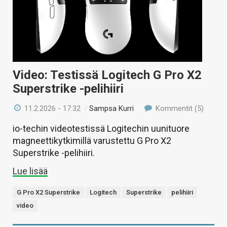
Video: Testissä Logitech G Pro X2
Superstrike -pelihiiri
11.2.2026 - 17:32
/
Sampsa Kurri
Kommentit (5)
io-techin videotestissä Logitechin uunituore
magneettikytkimillä varustettu G Pro X2
Superstrike -pelihiiri.
Lue lisää
G Pro X2 Superstrike
Logitech
Superstrike
pelihiiri
video