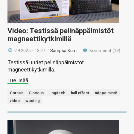
Video: Testissä pelinäppäimistöt
magneettikytkimillä
2.9.2025 - 13:27
/
Sampsa Kurri
Kommentit (19)
Testissä uudet pelinäppäimistöt
magneettikytkimillä.
Lue lisää
Corsair
Glorious
Logitech
hall effect
näppäimistö
video
wooting