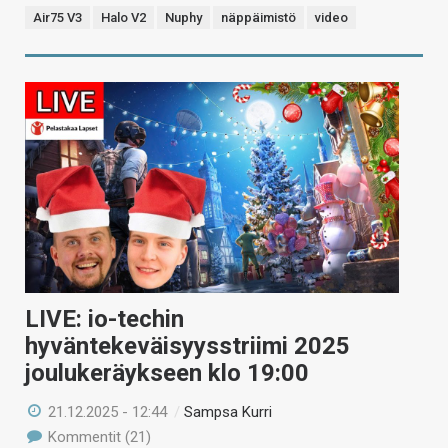
Air75 V3
Halo V2
Nuphy
näppäimistö
video
LIVE: io-techin
hyväntekeväisyysstriimi 2025
joulukeräykseen klo 19:00
21.12.2025 - 12:44
/
Sampsa Kurri
Kommentit (21)