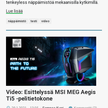
tenkeyless näppäimistöä mekaanisilla kytkimillä.
Lue lisää
näppäimistö
testi
video
Video: Esittelyssä MSI MEG Aegis
Ti5 -pelitietokone
29.1.2021 - 13:05
/
Sampsa Kurri
Kommentit (2)