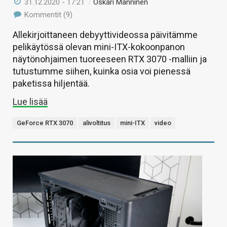
31.12.2020 - 17:21
/
Oskari Manninen
Kommentit (9)
Allekirjoittaneen debyyttivideossa päivitämme
pelikäytössä olevan mini-ITX-kokoonpanon
näytönohjaimen tuoreeseen RTX 3070 -malliin ja
tutustumme siihen, kuinka osia voi pienessä
paketissa hiljentää.
Lue lisää
GeForce RTX 3070
alivoltitus
mini-ITX
video