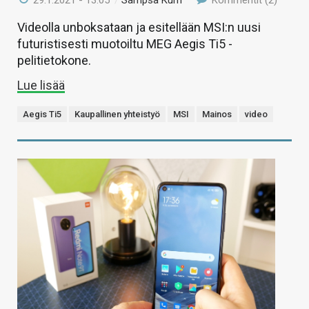
Videolla unboksataan ja esitellään MSI:n uusi
futuristisesti muotoiltu MEG Aegis Ti5 -
pelitietokone.
Lue lisää
Aegis Ti5
Kaupallinen yhteistyö
MSI
Mainos
video