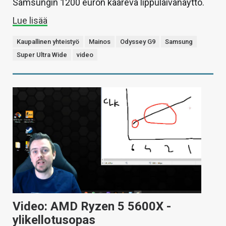
Samsungin 1200 euron kaareva lippulaivanäyttö.
Lue lisää
Kaupallinen yhteistyö
Mainos
Odyssey G9
Samsung
Super Ultra Wide
video
Video: AMD Ryzen 5 5600X -
ylikellotusopas