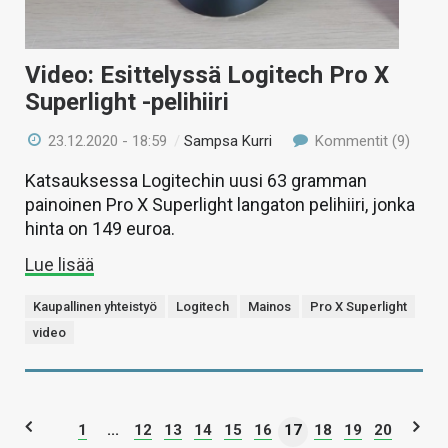
Video: Esittelyssä Logitech Pro X
Superlight -pelihiiri
23.12.2020 - 18:59
/
Sampsa Kurri
Kommentit (9)
Katsauksessa Logitechin uusi 63 gramman
painoinen Pro X Superlight langaton pelihiiri, jonka
hinta on 149 euroa.
Lue lisää
Kaupallinen yhteistyö
Logitech
Mainos
Pro X Superlight
video
1
...
12
13
14
15
16
17
18
19
20