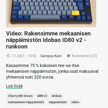
Video: Rakensimme mekaanisen
näppäimistön Idobao ID80 v2 -
runkoon
7.1.2021 - 13:02
/
Sampsa Kurri
Kommentit (27)
Kasasimme 75 % kokoisen tee-se-itse
mekaanisen näppäimistön, jonka osat maksoivat
yhteensä noin 320 euroa.
Lue lisää
Cherry MX Green
id80 v2
idobao
mekaaninen näppäimistö
näppäimistö
video