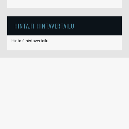
HINTA.FI HINTAVERTAILU
Hinta.fi hintavertailu