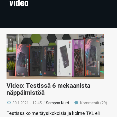
video
ARTIKKELIT
VIDEOT
TECHBBS
TIETOA
HINTA.FI
KAUPPA
VAIHDA TEEMA
Video: Testissä 6 mekaanista
näppäimistöä
HAKU
30.1.2021 - 12:45
/
Sampsa Kurri
Kommentit (29)
Testissä kolme täysikokoisia ja kolme TKL eli