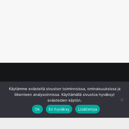
© S&J Media Oy
Käytämme evästeitä sivuston toiminnoissa, ominaisuuksissa ja
liikenteen analysoinnissa. Käyttämällä sivustoa hyväksyt
evästeiden käytön.
Ok
En hyväksy
Lisätietoja
;