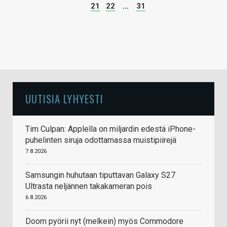
21
22
...
31
UUTISIA LYHYESTI
Tim Culpan: Applella on miljardin edestä iPhone-
puhelinten siruja odottamassa muistipiirejä
7.8.2026
Samsungin huhutaan tiputtavan Galaxy S27
Ultrasta neljännen takakameran pois
6.8.2026
Doom pyörii nyt (melkein) myös Commodore