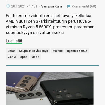
20.1.2021 - 17:31
/
Sampsa Kurri
Kommentit (68)
Esittelemme videolla erilaiset tavat ylikellottaa
AMD:n uusi Zen 3 -arkkitehtuuriin perustuva 6-
ytimisen Ryzen 5 5600X -prosessori paremman
suorituskyvyn saavuttamiseksi
Lue lisää
B550
Kaupallinen yhteistyö
Mainos
Ryzen 5 5600X
Zen 3
opas
video