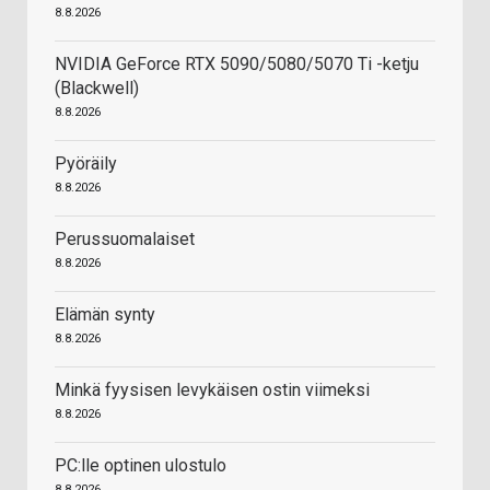
8.8.2026
NVIDIA GeForce RTX 5090/5080/5070 Ti -ketju
(Blackwell)
8.8.2026
Pyöräily
8.8.2026
Perussuomalaiset
8.8.2026
Elämän synty
8.8.2026
Minkä fyysisen levykäisen ostin viimeksi
8.8.2026
PC:lle optinen ulostulo
8.8.2026