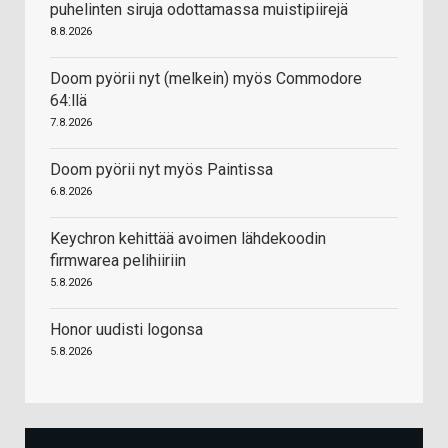
puhelinten siruja odottamassa muistipiirejä
8.8.2026
Doom pyörii nyt (melkein) myös Commodore
64:llä
7.8.2026
Doom pyörii nyt myös Paintissa
6.8.2026
Keychron kehittää avoimen lähdekoodin
firmwarea pelihiiriin
5.8.2026
Honor uudisti logonsa
5.8.2026