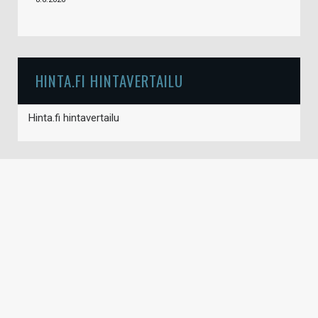
HINTA.FI HINTAVERTAILU
Hinta.fi hintavertailu