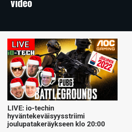
video
ARTIKKELIT
VIDEOT
TECHBBS
TIETOA
HINTA.FI
KAUPPA
VAIHDA TEEMA
LIVE: io-techin
HAKU
hyväntekeväisyysstriimi
joulupatakeräykseen klo 20:00