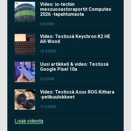
Video: io-techin
messuosastoraportit Computex
2026 -tapahtumasta
3.6.2026
Video: Testissä Keychron K2 HE
All-Wood
13.4.2026
Uusi artikkeli & video: Testissä
Google Pixel 10a
9.3.2026
Video: Testissä Asus ROG Kithara
-pelikuulokkeet
11.2.2026
Lisää videoita