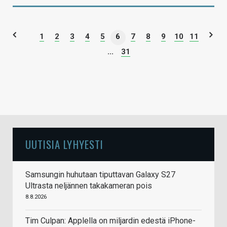
1
2
3
4
5
6
7
8
9
10
11
...
31
UUTISIA LYHYESTI
Samsungin huhutaan tiputtavan Galaxy S27
Ultrasta neljännen takakameran pois
8.8.2026
Tim Culpan: Applella on miljardin edestä iPhone-