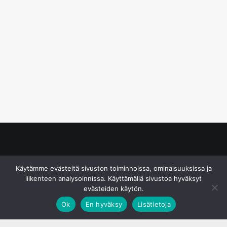
© S&J Media Oy
Käytämme evästeitä sivuston toiminnoissa, ominaisuuksissa ja
liikenteen analysoinnissa. Käyttämällä sivustoa hyväksyt
evästeiden käytön.
Ok
En hyväksy
Lisätietoja
;