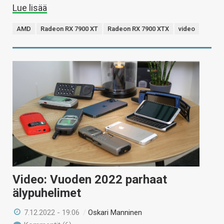
Lue lisää
AMD
Radeon RX 7900 XT
Radeon RX 7900 XTX
video
Video: Vuoden 2022 parhaat
älypuhelimet
7.12.2022 - 19:06
/
Oskari Manninen