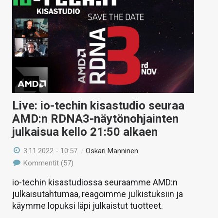
Live: io-techin kisastudio seuraa
AMD:n RDNA3-näytönohjainten
julkaisua kello 21:50 alkaen
3.11.2022 - 10:57
/
Oskari Manninen
Kommentit (57)
io-techin kisastudiossa seuraamme AMD:n
julkaisutahtumaa, reagoimme julkistuksiin ja
käymme lopuksi läpi julkaistut tuotteet.