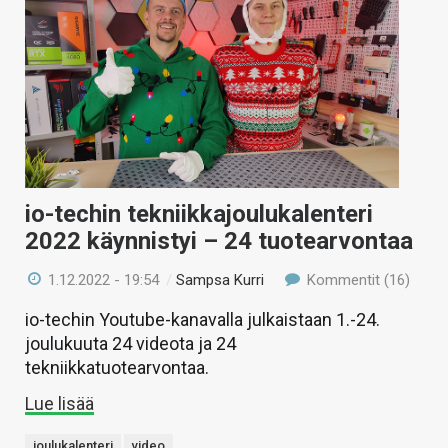
io-techin tekniikkajoulukalenteri
2022 käynnistyi – 24 tuotearvontaa
1.12.2022 - 19:54
/
Sampsa Kurri
Kommentit (16)
io-techin Youtube-kanavalla julkaistaan 1.-24.
joulukuuta 24 videota ja 24
tekniikkatuotearvontaa.
Lue lisää
joulukalenteri
video