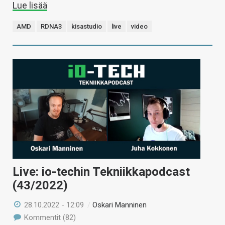
Lue lisää
AMD
RDNA3
kisastudio
live
video
Live: io-techin Tekniikkapodcast
(43/2022)
28.10.2022 - 12:09
/
Oskari Manninen
Kommentit (82)