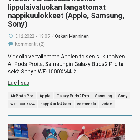
lippulaivaluokan langattomat
nappikuulokkeet (Apple, Samsung,
Sony)
5.12.2022 - 18:05
/
Oskari Manninen
Kommentit (2)
Videolla vertailemme Applen toisen sukupolven
AirPods Proita, Samsungin Galaxy Buds2 Proita
sekä Sonyn WF-1000XM4:iä.
Lue lisää
AirPods Pro
Apple
Galaxy Buds2 Pro
Samsung
Sony
WF-1000XM4
nappikuulokkeet
vastamelu
video