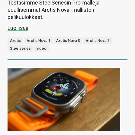
Testasimme SteelSeriesin Pro-malleja
edullisemmat Arctis Nova -malliston
pelikuulokkeet.
Lue lisää
Arctis
Arctis Nova 1
Arctis Nova 3
Arctis Nova 7
Steelseries
video