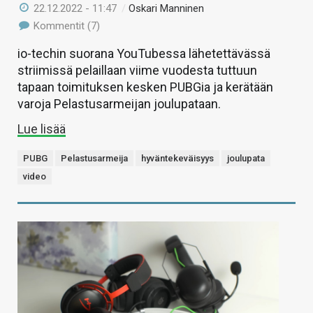
22.12.2022 - 11:47
/
Oskari Manninen
Kommentit (7)
io-techin suorana YouTubessa lähetettävässä
striimissä pelaillaan viime vuodesta tuttuun
tapaan toimituksen kesken PUBGia ja kerätään
varoja Pelastusarmeijan joulupataan.
Lue lisää
PUBG
Pelastusarmeija
hyväntekeväisyys
joulupata
video