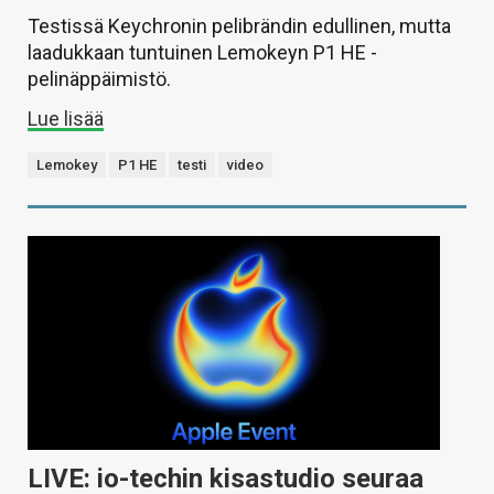
Testissä Keychronin pelibrändin edullinen, mutta
laadukkaan tuntuinen Lemokeyn P1 HE -
pelinäppäimistö.
Lue lisää
Lemokey
P1 HE
testi
video
LIVE: io-techin kisastudio seuraa