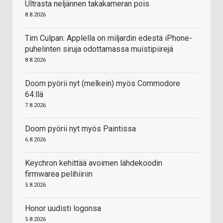
Ultrasta neljännen takakameran pois
8.8.2026
Tim Culpan: Applella on miljardin edestä iPhone-
puhelinten siruja odottamassa muistipiirejä
8.8.2026
Doom pyörii nyt (melkein) myös Commodore
64:llä
7.8.2026
Doom pyörii nyt myös Paintissa
6.8.2026
Keychron kehittää avoimen lähdekoodin
firmwarea pelihiiriin
5.8.2026
Honor uudisti logonsa
5.8.2026