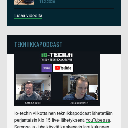
11.2.2026
Lisää videoita
TEKNIIKKAPODCAST
io-techin viikottainen tekniikkapodcast lähetetään
perjantaisin klo 15 live-lähetyksenä
YouTubessa
.
Sampsa ja Juha käyvät keskenään läpi kuluneen