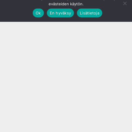
evästeiden käytön.
Ok
En hyväksy
Lisätietoja
;