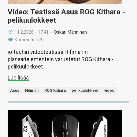
Video: Testissä Asus ROG Kithara -
pelikuulokkeet
11.2.2026 - 17:41
/
Oskari Manninen
Kommentit (3)
io-techin videotestissä Hifimanin
planaarielementein varustetut ROG Kithara -
pelikuulokkeet.
Lue lisää
Asus
Hifiman
ROG Kithara
pelikuulokkeet
video