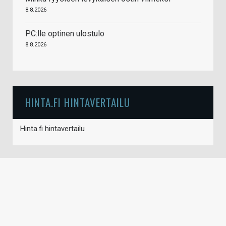
8.8.2026
PC:lle optinen ulostulo
8.8.2026
HINTA.FI HINTAVERTAILU
Hinta.fi hintavertailu