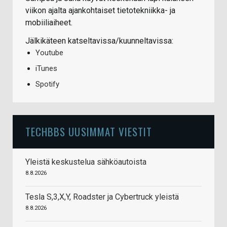
viikon ajalta ajankohtaiset tietotekniikka- ja
mobiiliaiheet.
Jälkikäteen katseltavissa/kuunneltavissa:
Youtube
iTunes
Spotify
TECHBBS UUSIMMAT VIESTIT
Yleistä keskustelua sähköautoista
8.8.2026
Tesla S,3,X,Y, Roadster ja Cybertruck yleistä
8.8.2026