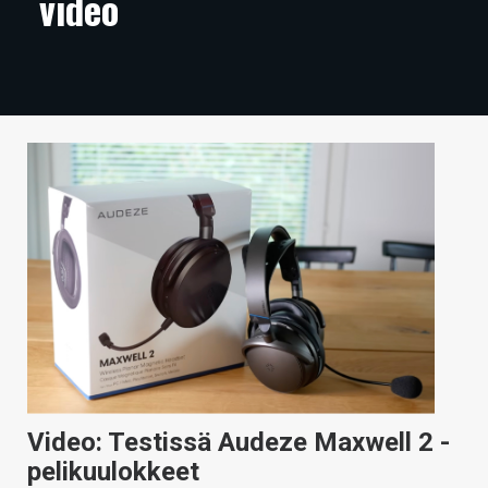
video
ARTIKKELIT
VIDEOT
TECHBBS
TIETOA
HINTA.FI
KAUPPA
VAIHDA TEEMA
HAKU
Video: Testissä Audeze Maxwell 2 -
pelikuulokkeet