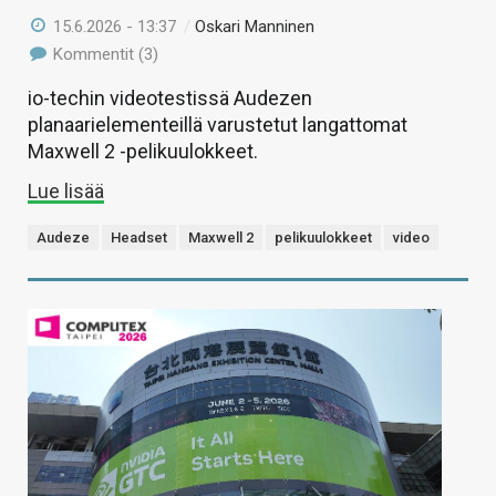
15.6.2026 - 13:37
/
Oskari Manninen
Kommentit (3)
io-techin videotestissä Audezen
planaarielementeillä varustetut langattomat
Maxwell 2 -pelikuulokkeet.
Lue lisää
Audeze
Headset
Maxwell 2
pelikuulokkeet
video