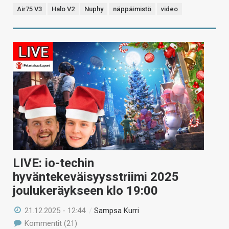
Air75 V3
Halo V2
Nuphy
näppäimistö
video
LIVE: io-techin
hyväntekeväisyysstriimi 2025
joulukeräykseen klo 19:00
21.12.2025 - 12:44
/
Sampsa Kurri
Kommentit (21)