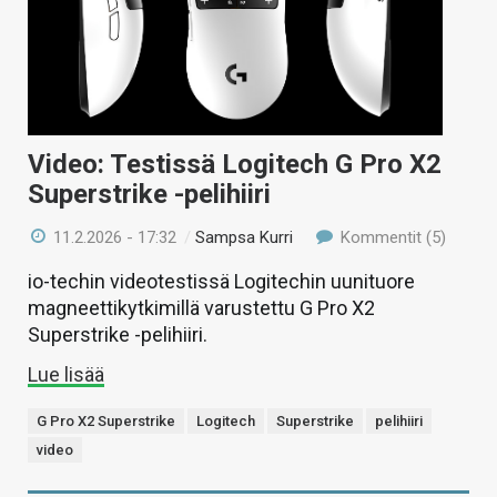
Video: Testissä Logitech G Pro X2
Superstrike -pelihiiri
11.2.2026 - 17:32
/
Sampsa Kurri
Kommentit (5)
io-techin videotestissä Logitechin uunituore
magneettikytkimillä varustettu G Pro X2
Superstrike -pelihiiri.
Lue lisää
G Pro X2 Superstrike
Logitech
Superstrike
pelihiiri
video