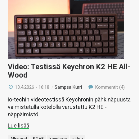
Video: Testissä Keychron K2 HE All-
Wood
13.4.2026 - 16:18
/
Sampsa Kurri
Kommentit (4)
io-techin videotestissä Keychronin pähkinäpuusta
valmistetulla kotelolla varustettu K2 HE -
näppäimistö.
Lue lisää
All-wood
K2 HE
keychron
video