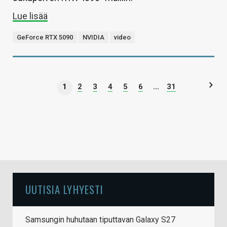
Lue lisää
GeForce RTX 5090
NVIDIA
video
1
2
3
4
5
6
...
31
UUTISIA LYHYESTI
Samsungin huhutaan tiputtavan Galaxy S27