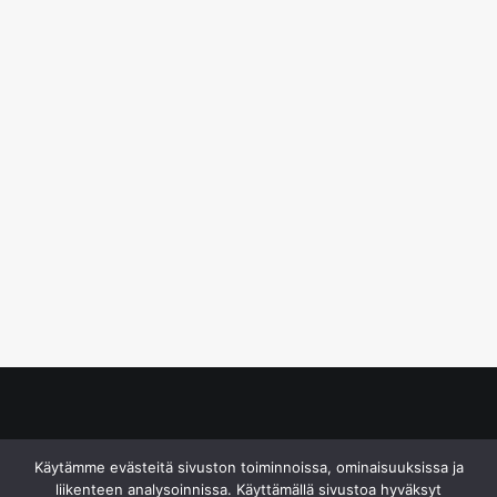
© S&J Media Oy
Käytämme evästeitä sivuston toiminnoissa, ominaisuuksissa ja
liikenteen analysoinnissa. Käyttämällä sivustoa hyväksyt