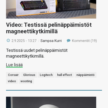
Video: Testissä pelinäppäimistöt
magneettikytkimillä
2.9.2025 - 13:27
/
Sampsa Kurri
Kommentit (19)
Testissä uudet pelinäppäimistöt
magneettikytkimillä.
Lue lisää
Corsair
Glorious
Logitech
hall effect
näppäimistö
video
wooting