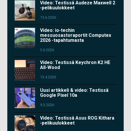
Video: Testissä Audeze Maxwell 2
-pelikuulokkeet
15.6.2026
Video: io-techin
messuosastoraportit Computex
2026 -tapahtumasta
3.6.2026
Video: Testissä Keychron K2 HE
All-Wood
13.4.2026
Uusi artikkeli & video: Testissä
Google Pixel 10a
9.3.2026
Video: Testissä Asus ROG Kithara
-pelikuulokkeet