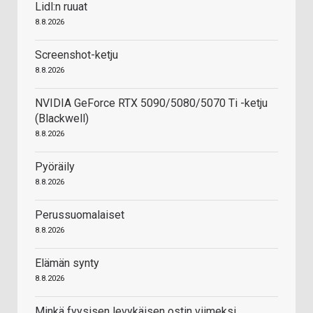
Lidl:n ruuat
8.8.2026
Screenshot-ketju
8.8.2026
NVIDIA GeForce RTX 5090/5080/5070 Ti -ketju
(Blackwell)
8.8.2026
Pyöräily
8.8.2026
Perussuomalaiset
8.8.2026
Elämän synty
8.8.2026
Minkä fyysisen levykäisen ostin viimeksi