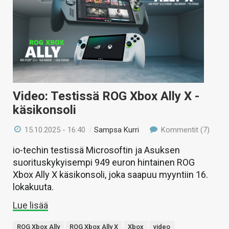
Video: Testissä ROG Xbox Ally X -
käsikonsoli
15.10.2025 - 16:40
/
Sampsa Kurri
Kommentit (7)
io-techin testissä Microsoftin ja Asuksen
suorituskykyisempi 949 euron hintainen ROG
Xbox Ally X käsikonsoli, joka saapuu myyntiin 16.
lokakuuta.
Lue lisää
ROG Xbox Ally
ROG Xbox Ally X
Xbox
video