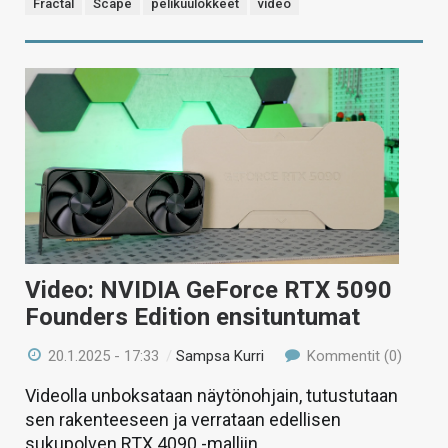
Fractal
Scape
pelikuulokkeet
video
Video: NVIDIA GeForce RTX 5090
Founders Edition ensituntumat
20.1.2025 - 17:33
/
Sampsa Kurri
Kommentit (0)
Videolla unboksataan näytönohjain, tutustutaan
sen rakenteeseen ja verrataan edellisen
sukupolven RTX 4090 -malliin.