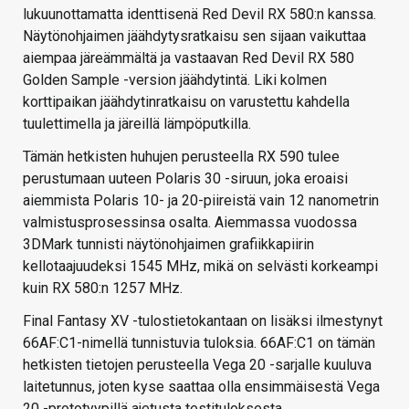
lukuunottamatta identtisenä Red Devil RX 580:n kanssa.
Näytönohjaimen jäähdytysratkaisu sen sijaan vaikuttaa
aiempaa järeämmältä ja vastaavan Red Devil RX 580
Golden Sample -version jäähdytintä. Liki kolmen
korttipaikan jäähdytinratkaisu on varustettu kahdella
tuulettimella ja järeillä lämpöputkilla.
Tämän hetkisten huhujen perusteella RX 590 tulee
perustumaan uuteen Polaris 30 -siruun, joka eroaisi
aiemmista Polaris 10- ja 20-piireistä vain 12 nanometrin
valmistusprosessinsa osalta. Aiemmassa vuodossa
3DMark tunnisti näytönohjaimen grafiikkapiirin
kellotaajuudeksi 1545 MHz, mikä on selvästi korkeampi
kuin RX 580:n 1257 MHz.
Final Fantasy XV -tulostietokantaan on lisäksi ilmestynyt
66AF:C1-nimellä tunnistuvia tuloksia. 66AF:C1 on tämän
hetkisten tietojen perusteella Vega 20 -sarjalle kuuluva
laitetunnus, joten kyse saattaa olla ensimmäisestä Vega
20 -prototyypillä ajetusta testituloksesta.