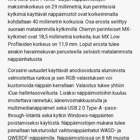
maksimikorkeus on 29 millimetriä, kun perinteisiä
kytkimiä käyttävät näppäimistöt ovat korkeimmalta
kohdaltaan 40 millimetrin korkuisia. Osa erosta selittyy
suoraan matalammilla kytkimillä: Cherryn perinteiset MX-
kytkimet ovat 18,5 millimetriä korkeita, kun MX Low
Profileiden korkeus on 11,9 mm. Loput erosta tulee
ainakin havainnekuvan perusteella selvästi matalammista
näppäinhatuista.
Corsairin uutuudet käyttävät anodisoidusta alumiinista
valmistettua runkoa ja sen RGB-valaistuksen voi
kustomoida näppäin kerrallaan. Valaistus tukee yhtiön
iCue-hallintasovellusta. Lisäksi näppäimistöihin kuuluu
irroitettava rannetuki, äänenvoimakkuusrulla ja
multimedianäppiämet sekä USB 2.0 Type-A -pass-
through-liitäntä sekä kytkin Windows-näppäinten
poistamiseksi käytöstä. Näppäimistöjen mukana tulee
pinnaltaan teksturoidut vaihtonäppäinhatut WASD- ja
QWERDF-näppäimille. Näppäimistöissä on 8 Mt muistia