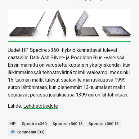
Uudet HP Spectre x360 -hybridikannettavat tulevat
saataville Dark Ash Silver- ja Poseidon Blue -väreissä.
Ensin mainittu on varustettu kuparisin yksityiskohdin, kun
jälkimmäinessä tehostevärinä toimii vaaleampi messinki.
15-tuuman mallit tulevat saataville marraskuussa 1999
euron lähtöhintaan, kun pienemmät 13-tuumaiset mallit
seuraavat perässä joulukuussa 1399 euron lähtöhintaan.
Lähde:
Lehdistötiedote
HP
Spectre x360
Spectre x360 13
Spectre x360 15
Kommentit (33)