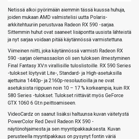
Netissä alkoi pyörimään aiemmin tässä kuussa huhuja,
joiden mukaan AMD valmistelisi uutta Polaris-
arkkitehtuuriin perustuvaa Radeon RX 590 -sarjaa.
Sittemmin huhut ovat saaneet lisäpontta uusista lähteistä
ja nyt sarjaa voidaan pitää käytännössä varmistettuna.
Viimeinen niitti, joka käytännössä varmisti Radeon RX
590 -sarjan olemassaolon oli sen tuloksen ilmestyminen
Final Fantasy XV:n virallisille tuloslistoille. RX 590 Series
-tulokset löytyvät Lite-, Standard- ja High-asetuksilla
ajettuina 1440p- ja 2160p-resoluutioilla ja ne ovat
asetuksista riippuen noin 10 – 17 % korkeampia, kuin RX
580 Series -tulokset. Tulokset riittävät myös GeForce
GTX 1060 6 Gt:n peittoamiseen.
VideoCardz on saanut lisäksi haltuunsa kuvan väitetystä
PowerColor Red Devil Radeon RX 590 -
näytönohjaimesta ja sen myyntipakkauksesta. Kuvan
perusteella myyntipakkaus on pysynyt fontin väriä