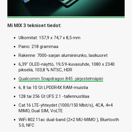
Mi MIX 3 tekniset tiedot:
Ulkomitat: 157,9 x 74,7 x 8,5 mm
Paino: 218 grammaa
Rakenne: 7000-sarjan alumiinirunko, lasikuoret
6,39″ OLED-näyttö, 19,5:9-kuvasuhde, 1080 x 2340
pikseliä, 103,8 % NTSC, HDR
Qualcomm Snapdragon 845 -järjestelmäpiiri
6, 8 tai 10 Gt LPDDR4X RAM-muistia
128 tai 256 Gt UFS 2.1 -tallennustilaa
Cat.16 LTE-yhteydet (1000/150 Mbit/s), 4CA, 4×4
MIMO, Dual SIM, VoLTE
WiFi 802.11ac dual-band (2×2 MU-MIMO ), Bluetooth
5.0, NFC