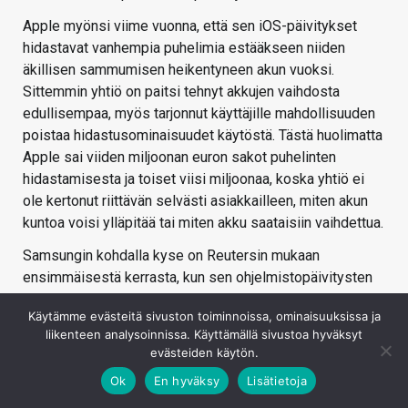
Apple myönsi viime vuonna, että sen iOS-päivitykset
hidastavat vanhempia puhelimia estääkseen niiden
äkillisen sammumisen heikentyneen akun vuoksi.
Sittemmin yhtiö on paitsi tehnyt akkujen vaihdosta
edullisempaa, myös tarjonnut käyttäjille mahdollisuuden
poistaa hidastusominaisuudet käytöstä. Tästä huolimatta
Apple sai viiden miljoonan euron sakot puhelinten
hidastamisesta ja toiset viisi miljoonaa, koska yhtiö ei
ole kertonut riittävän selvästi asiakkailleen, miten akun
kuntoa voisi ylläpitää tai miten akku saataisiin vaihdettua.
Samsungin kohdalla kyse on Reutersin mukaan
ensimmäisestä kerrasta, kun sen ohjelmistopäivitysten
on todettu aiheuttavan käyttäjille ongelmia. Yhtiö ei ole
Käytämme evästeitä sivuston toiminnoissa, ominaisuuksissa ja
kommentoinut saamaansa tuomiota toistaiseksi.
liikenteen analysoinnissa. Käyttämällä sivustoa hyväksyt
Samsungin sakot olivat kooltaan niin ikään 5 miljoonaa
evästeiden käytön.
euroa, mutta se selvisi vain yksillä sakoilla.
Ok
En hyväksy
Lisätietoja
Lähde:
Reuters