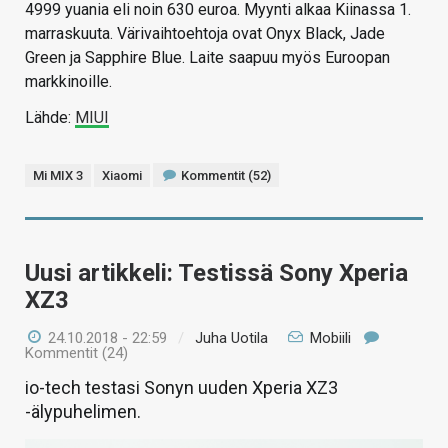
4999 yuania eli noin 630 euroa. Myynti alkaa Kiinassa 1.
marraskuuta. Värivaihtoehtoja ovat Onyx Black, Jade
Green ja Sapphire Blue. Laite saapuu myös Euroopan
markkinoille.
Lähde:
MIUI
Mi MIX 3
Xiaomi
Kommentit (52)
Uusi artikkeli: Testissä Sony Xperia
XZ3
24.10.2018 - 22:59
/
Juha Uotila
Mobiili
Kommentit (24)
io-tech testasi Sonyn uuden Xperia XZ3
-älypuhelimen.