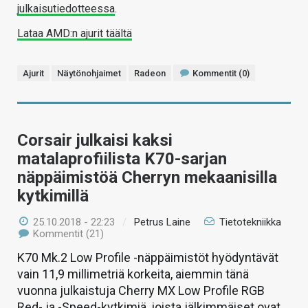
julkaisutiedotteessa
.
Lataa AMD:n ajurit täältä
Ajurit
Näytönohjaimet
Radeon
Kommentit (0)
Corsair julkaisi kaksi
matalaprofiilista K70-sarjan
näppäimistöä Cherryn mekaanisilla
kytkimillä
25.10.2018 - 22:23
/
Petrus Laine
Tietotekniikka
Kommentit (21)
K70 Mk.2 Low Profile -näppäimistöt hyödyntävät
vain 11,9 millimetriä korkeita, aiemmin tänä
vuonna julkaistuja Cherry MX Low Profile RGB
Red- ja -Speed-kytkimiä, joista jälkimmäiset ovat