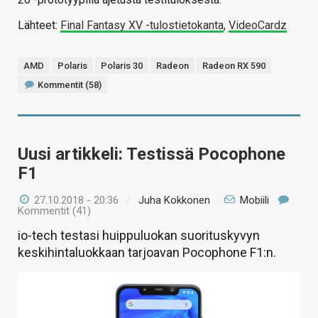
Lähteet:
Final Fantasy XV -tulostietokanta
,
VideoCardz
AMD
Polaris
Polaris 30
Radeon
Radeon RX 590
Kommentit (58)
Uusi artikkeli: Testissä Pocophone
F1
27.10.2018 - 20:36
/
Juha Kokkonen
Mobiili
Kommentit (41)
io-tech testasi huippuluokan suorituskyvyn
keskihintaluokkaan tarjoavan Pocophone F1:n.