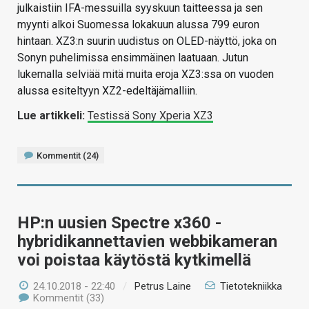
julkaistiin IFA-messuilla syyskuun taitteessa ja sen
myynti alkoi Suomessa lokakuun alussa 799 euron
hintaan. XZ3:n suurin uudistus on OLED-näyttö, joka on
Sonyn puhelimissa ensimmäinen laatuaan. Jutun
lukemalla selviää mitä muita eroja XZ3:ssa on vuoden
alussa esiteltyyn XZ2-edeltäjämalliin.
Lue artikkeli:
Testissä Sony Xperia XZ3
Kommentit (24)
HP:n uusien Spectre x360 -
hybridikannettavien webbikameran
voi poistaa käytöstä kytkimellä
24.10.2018 - 22:40
/
Petrus Laine
Tietotekniikka
Kommentit (33)