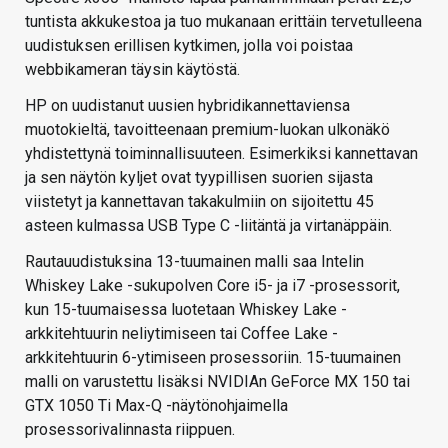
tuntista akkukestoa ja tuo mukanaan erittäin tervetulleena
uudistuksen erillisen kytkimen, jolla voi poistaa
webbikameran täysin käytöstä.
HP on uudistanut uusien hybridikannettaviensa
muotokieltä, tavoitteenaan premium-luokan ulkonäkö
yhdistettynä toiminnallisuuteen. Esimerkiksi kannettavan
ja sen näytön kyljet ovat tyypillisen suorien sijasta
viistetyt ja kannettavan takakulmiin on sijoitettu 45
asteen kulmassa USB Type C -liitäntä ja virtanäppäin.
Rautauudistuksina 13-tuumainen malli saa Intelin
Whiskey Lake -sukupolven Core i5- ja i7 -prosessorit,
kun 15-tuumaisessa luotetaan Whiskey Lake -
arkkitehtuurin neliytimiseen tai Coffee Lake -
arkkitehtuurin 6-ytimiseen prosessoriin. 15-tuumainen
malli on varustettu lisäksi NVIDIAn GeForce MX 150 tai
GTX 1050 Ti Max-Q -näytönohjaimella
prosessorivalinnasta riippuen.