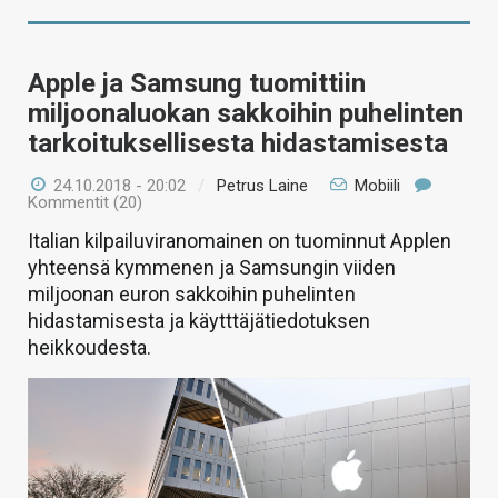
Apple ja Samsung tuomittiin
miljoonaluokan sakkoihin puhelinten
tarkoituksellisesta hidastamisesta
24.10.2018 - 20:02
/
Petrus Laine
Mobiili
Kommentit (20)
Italian kilpailuviranomainen on tuominnut Applen
yhteensä kymmenen ja Samsungin viiden
miljoonan euron sakkoihin puhelinten
hidastamisesta ja käytttäjätiedotuksen
heikkoudesta.