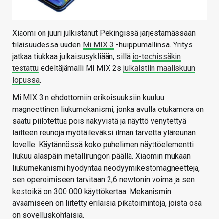
Xiaomi on juuri julkistanut Pekingissä järjestämässään
tilaisuudessa uuden
Mi MIX 3
-huippumallinsa. Yritys
jatkaa tiukkaa julkaisusykliään, sillä
io-techissäkin
testattu
edeltäjämalli Mi MIX 2s
julkaistiin maaliskuun
lopussa
.
Mi MIX 3:n ehdottomiin erikoisuuksiin kuuluu
magneettinen liukumekanismi, jonka avulla etukamera on
saatu piilotettua pois näkyvistä ja näyttö venytettyä
laitteen reunoja myötäileväksi ilman tarvetta yläreunan
lovelle. Käytännössä koko puhelimen näyttöelementti
liukuu alaspäin metallirungon päällä. Xiaomin mukaan
liukumekanismi hyödyntää neodyymikestomagneetteja,
sen operoimiseen tarvitaan 2,6 newtonin voima ja sen
kestoikä on 300 000 käyttökertaa. Mekanismin
avaamiseen on liitetty erilaisia pikatoimintoja, joista osa
on sovelluskohtaisia.