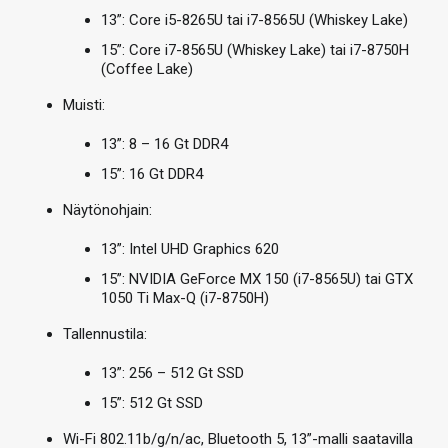
13”: Core i5-8265U tai i7-8565U (Whiskey Lake)
15”: Core i7-8565U (Whiskey Lake) tai i7-8750H
(Coffee Lake)
Muisti:
13”: 8 – 16 Gt DDR4
15”: 16 Gt DDR4
Näytönohjain:
13”: Intel UHD Graphics 620
15”: NVIDIA GeForce MX 150 (i7-8565U) tai GTX
1050 Ti Max-Q (i7-8750H)
Tallennustila:
13”: 256 – 512 Gt SSD
15”: 512 Gt SSD
Wi-Fi 802.11b/g/n/ac, Bluetooth 5, 13”-malli saatavilla