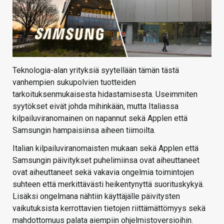
Teknologia-alan yrityksiä syytellään tämän tästä
vanhempien sukupolvien tuotteiden
tarkoituksenmukaisesta hidastamisesta. Useimmiten
syytökset eivät johda mihinkään, mutta Italiassa
kilpailuviranomainen on napannut sekä Applen että
Samsungin hampaisiinsa aiheen tiimoilta.
Italian kilpailuviranomaisten mukaan sekä Applen että
Samsungin päivitykset puhelimiinsa ovat aiheuttaneet
ovat aiheuttaneet sekä vakavia ongelmia toimintojen
suhteen että merkittävästi heikentynyttä suorituskykyä.
Lisäksi ongelmana nähtiin käyttäjälle päivitysten
vaikutuksista kerrottavien tietojen riittämättömyys sekä
mahdottomuus palata aiempiin ohjelmistoversioihin.