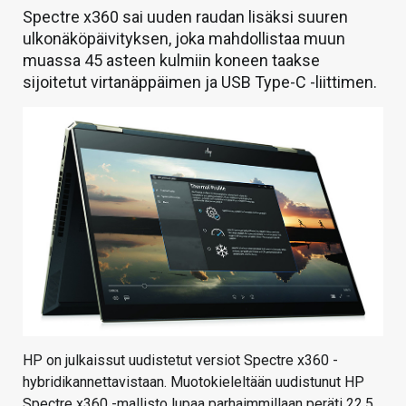
Spectre x360 sai uuden raudan lisäksi suuren
ulkonäköpäivityksen, joka mahdollistaa muun
muassa 45 asteen kulmiin koneen taakse
sijoitetut virtanäppäimen ja USB Type-C -liittimen.
HP on julkaissut uudistetut versiot Spectre x360 -
hybridikannettavistaan. Muotokieleltään uudistunut HP
Spectre x360 -mallisto lupaa parhaimmillaan peräti 22,5