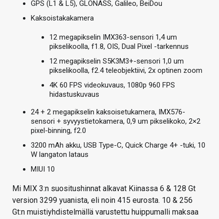
GPS (L1 & L5), GLONASS, Galileo, BeiDou
Kaksoistakakamera
12 megapikselin IMX363-sensori 1,4 um
pikselikoolla, f1.8, OIS, Dual Pixel -tarkennus
12 megapikselin S5K3M3+-sensori 1,0 um
pikselikoolla, f2.4 teleobjektiivi, 2x optinen zoom
4K 60 FPS videokuvaus, 1080p 960 FPS
hidastuskuvaus
24 + 2 megapikselin kaksoisetukamera, IMX576-
sensori + syvyystietokamera, 0,9 um pikselikoko, 2×2
pixel-binning, f2.0
3200 mAh akku, USB Type-C, Quick Charge 4+ -tuki, 10
W langaton lataus
MIUI 10
Mi MIX 3:n suositushinnat alkavat Kiinassa 6 & 128 Gt
version 3299 yuanista, eli noin 415 eurosta. 10 & 256
Gt:n muistiyhdistelmällä varustettu huippumalli maksaa