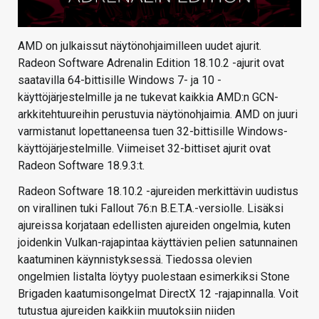
AMD on julkaissut näytönohjaimilleen uudet ajurit.
Radeon Software Adrenalin Edition 18.10.2 -ajurit ovat
saatavilla 64-bittisille Windows 7- ja 10 -
käyttöjärjestelmille ja ne tukevat kaikkia AMD:n GCN-
arkkitehtuureihin perustuvia näytönohjaimia. AMD on juuri
varmistanut lopettaneensa tuen 32-bittisille Windows-
käyttöjärjestelmille. Viimeiset 32-bittiset ajurit ovat
Radeon Software 18.9.3:t.
Radeon Software 18.10.2 -ajureiden merkittävin uudistus
on virallinen tuki Fallout 76:n B.E.T.A.-versiolle. Lisäksi
ajureissa korjataan edellisten ajureiden ongelmia, kuten
joidenkin Vulkan-rajapintaa käyttävien pelien satunnainen
kaatuminen käynnistyksessä. Tiedossa olevien
ongelmien listalta löytyy puolestaan esimerkiksi Stone
Brigaden kaatumisongelmat DirectX 12 -rajapinnalla. Voit
tutustua ajureiden kaikkiin muutoksiin niiden