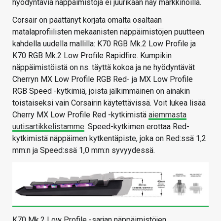
hyödyntäviä näppäimistöjä ei juurikaan näy markkinoilla.
Corsair on päättänyt korjata omalta osaltaan
matalaprofiilisten mekaanisten näppäimistöjen puutteen
kahdella uudella mallilla: K70 RGB Mk.2 Low Profile ja
K70 RGB Mk.2 Low Profile Rapidfire. Kumpikin
näppäimistöistä on ns. täyttä kokoa ja ne hyödyntävät
Cherryn MX Low Profile RGB Red- ja MX Low Profile
RGB Speed -kytkimiä, joista jälkimmäinen on ainakin
toistaiseksi vain Corsairin käytettävissä. Voit lukea lisää
Cherry MX Low Profile Red -kytkimistä
aiemmasta
uutisartikkelistamme
. Speed-kytkimen erottaa Red-
kytkimistä näppäimen kytkentäpiste, joka on Red:ssä 1,2
mm:n ja Speed:ssä 1,0 mm:n syvyydessä.
K70 Mk.2 Low Profile -sarjan näppäimistöjen